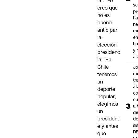
ial: “Yo
se
creo que
pr
no es
h
bueno
h
anticipar
me
la
en
hu
elección
y
presidenc
al
ial. En
Chile
J
mu
tenemos
tr
un
at
deporte
co
popular,
cu
elegimos
a 
un
de
president
de
si
e y antes
R
que