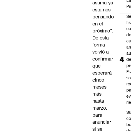
L
asuma ya
Pi
estamos
pensando
Se
fi
en el
ce
próximo”.
d
De esta
es
forma
an
volvió a
a
confirmar
d
que
pr
Es
esperará
so
cinco
r
meses
pa
más,
ev
hasta
ri
marzo,
Su
para
co
anunciar
bo
si se
d