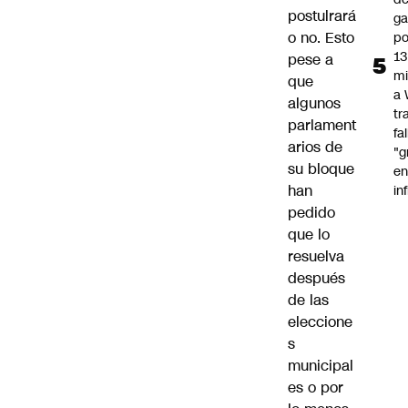
postulrará
ga
o no. Esto
po
13
pese a
mi
que
a
algunos
tr
parlament
fa
arios de
"g
su bloque
e
han
in
pedido
que lo
resuelva
después
de las
eleccione
s
municipal
es o por