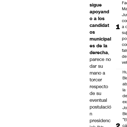
Fa
sigue
Ma
apoyand
Ju
o a los
co
candidat
a 
os
su
municipal
po
co
es de la
fa
derecha
,
de
parece no
ve
dar su
Hu
mano a
Bi
torcer
a
respecto
la
de su
de
eventual
ex
postulació
J
n
Bi
“E
presidenc
cá