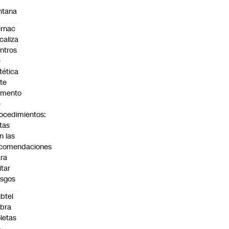
a
ntana
rnac
scaliza
ntros
e
tética
te
umento
e
ocedimientos:
tas
n las
ecomendaciones
ra
itar
esgos
btel
bra
letas
e