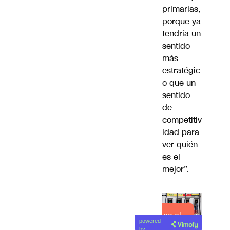
primarias,
porque ya
tendría un
sentido
más
estratégic
o que un
sentido
de
competitiv
idad para
ver quién
es el
mejor”.
Lea el
powered
artículo
by