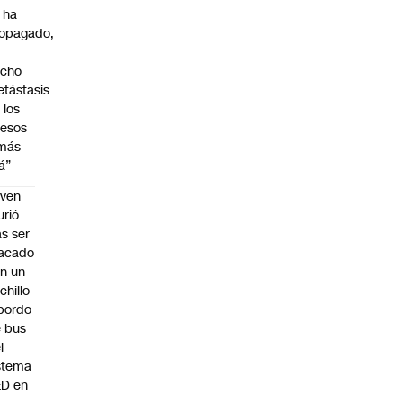
 ha
opagado,
a
echo
tástasis
 los
esos
 más
lá”
oven
rió
as ser
acado
n un
chillo
bordo
 bus
l
stema
ED en