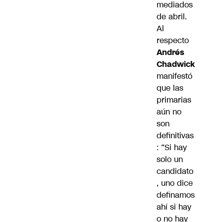
mediados
de abril.
Al
respecto
Andrés
Chadwick
manifestó
que las
primarias
aún no
son
definitivas
: “Si hay
solo un
candidato
, uno dice
definamos
ahí si hay
o no hay