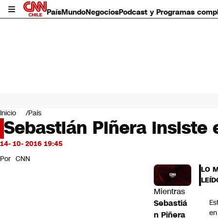
País
Mundo
Negocios
Podcast y Programas comp
País
Mundo
Inicio
País
Negocios
Sebastián Piñera insiste 
Deportes
Programas completos
14- 10- 2016 19:45
Cultura
Por
CNN
Servicios
LO 
Bits
LEÍD
CNN Data
Mientras
CNN tiempo
Sebastiá
Es
Futuro 360
en
n Piñera
Opinión