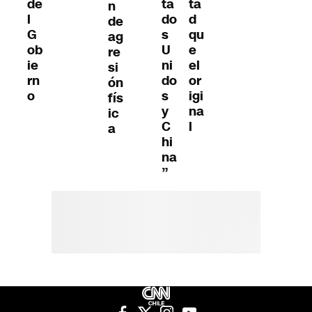
de
ta
ta
n
l
do
d
de
G
s
qu
ag
ob
U
e
re
ie
ni
el
si
rn
do
or
ón
o
s
igi
fís
y
na
ic
C
l
a
hi
na
”