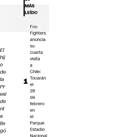
Futuro 360
MÁS
Opinión
LEÍDO
Foo
Fighters
anuncia
su
El
cuarta
hij
visita
o
a
de
Chile:
Tocarán
la
el
Pr
28
esi
de
de
febrero
nt
en
a
el
lle
Parque
Estadio
gó
Nacional