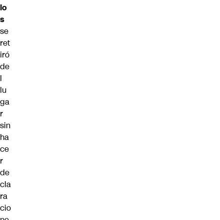
lo
s
se
ret
iró
de
l
lu
ga
r
sin
ha
ce
r
de
cla
ra
cio
ne