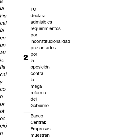
a
la
TC
Fis
declara
admisibles
cal
requerimientos
ía
por
en
inconstitucionalidad
un
presentados
au
por
to
la
fis
oposición
contra
cal
la
y
mega
co
reforma
n
del
pr
Gobierno
ot
Banco
ec
Central:
ció
Empresas
n
muestran