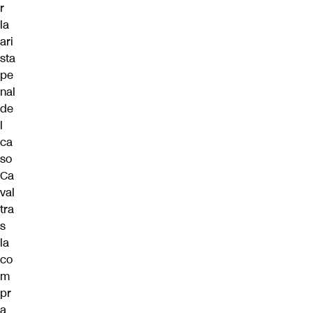
r
la
ari
sta
pe
nal
de
l
ca
so
Ca
val
tra
s
la
co
m
pr
a