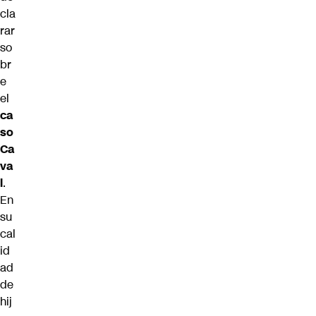
cla
rar
so
br
e
el
ca
so
Ca
va
l
.
En
su
cal
id
ad
de
hij