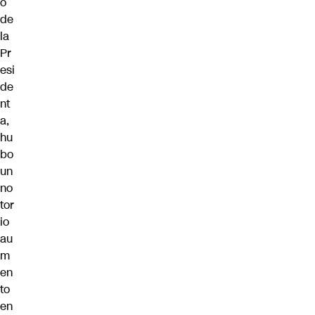
o
de
la
Pr
esi
de
nt
a,
hu
bo
un
no
tor
io
au
m
en
to
en