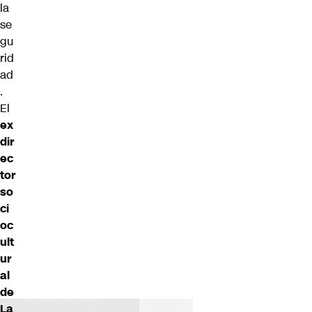
la
se
gu
rid
ad
.
El
ex
dir
ec
tor
so
ci
oc
ult
ur
al
de
La