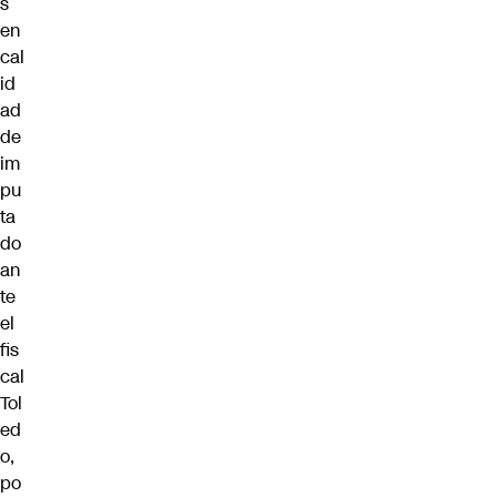
s
en
cal
id
ad
de
im
pu
ta
do
an
te
el
fis
cal
Tol
ed
o,
po