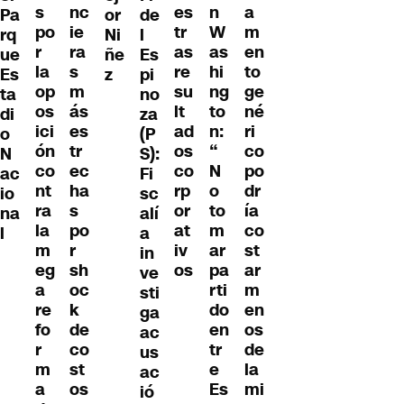
s
nc
es
n
a
or
de
Pa
po
ie
tr
W
m
Ni
l
rq
r
ra
as
as
en
ñe
Es
ue
la
s
re
hi
to
z
pi
Es
op
m
su
ng
ge
no
ta
os
ás
lt
to
né
za
di
ici
es
ad
n:
ri
(P
o
ón
tr
os
“
co
S):
N
co
ec
co
N
po
Fi
ac
nt
ha
rp
o
dr
sc
io
ra
s
or
to
ía
alí
na
la
po
at
m
co
a
l
m
r
iv
ar
st
in
eg
sh
os
pa
ar
ve
a
oc
rti
m
sti
re
k
do
en
ga
fo
de
en
os
ac
r
co
tr
de
us
m
st
e
la
ac
a
os
Es
mi
ió