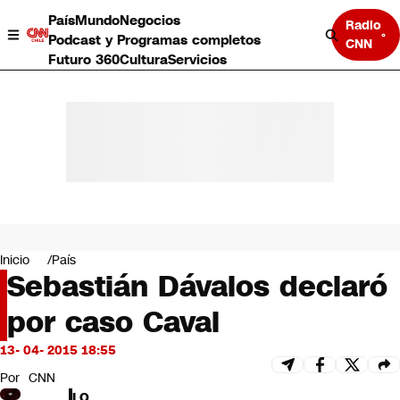
País
Mundo
Negocios
Radio
Podcast y Programas completos
CNN
Futuro 360
Cultura
Servicios
País
Mundo
Negocios
Inicio
País
Sebastián Dávalos declaró
Deportes
Programas completos
por caso Caval
Cultura
Servicios
13- 04- 2015 18:55
Bits
CNN Data
Por
CNN
CNN tiempo
LO