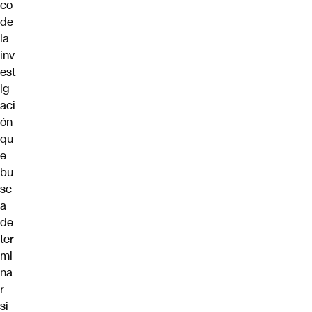
co
de
la
inv
est
ig
aci
ón
qu
e
bu
sc
a
de
ter
mi
na
r
si