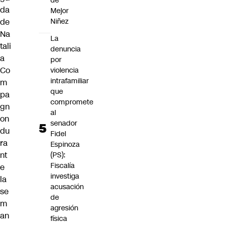
de
da
Mejor
de
Niñez
Na
La
tali
denuncia
a
por
Co
violencia
intrafamiliar
m
que
pa
compromete
gn
al
on
senador
du
Fidel
ra
Espinoza
nt
(PS):
Fiscalía
e
investiga
la
acusación
se
de
m
agresión
an
física