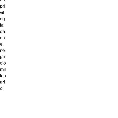
pri
vil
eg
ia
da
en
el
ne
go
cio
mil
lon
ari
o.