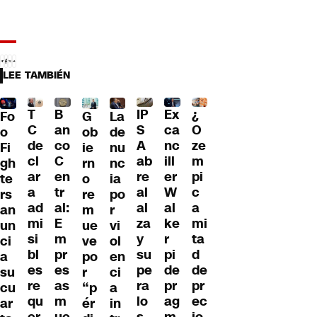
LEE TAMBIÉN
T
B
IP
Ex
¿
G
La
Fo
C
an
S
ca
O
ob
de
o
de
co
A
nc
ze
ie
nu
Fi
cl
C
ab
ill
m
rn
nc
gh
ar
en
re
er
pi
o
ia
te
a
tr
al
W
c
re
po
rs
ad
al:
al
al
a
m
r
an
mi
E
za
ke
mi
ue
vi
un
si
m
y
r
ta
ve
ol
ci
bl
pr
su
pi
d
po
en
a
es
es
pe
de
de
r
ci
su
re
as
ra
pr
pr
“p
a
cu
qu
m
lo
ag
ec
ér
in
ar