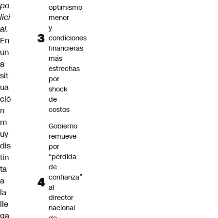
po
optimismo
lici
menor
y
al.
condiciones
En
financieras
un
más
a
estrechas
sit
por
ua
shock
ció
de
costos
n
m
Gobierno
uy
remueve
dis
por
tin
“pérdida
de
ta
confianza”
a
al
la
director
lle
nacional
ga