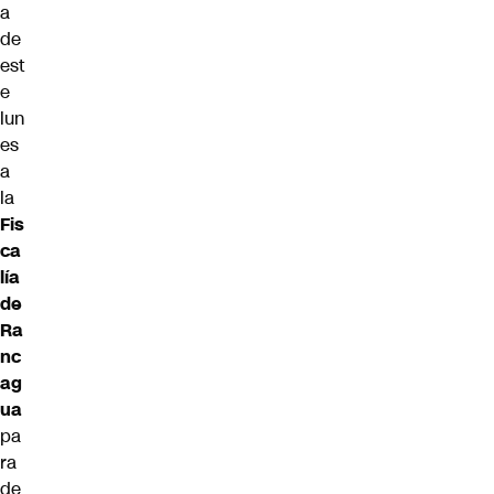
a
de
est
e
lun
es
a
la
Fis
ca
lía
de
Ra
nc
ag
ua
pa
ra
de