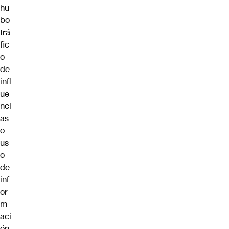
hu
bo
trá
fic
o
de
infl
ue
nci
as
o
us
o
de
inf
or
m
aci
ón