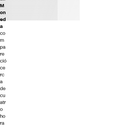
M
on
ed
a
co
m
pa
re
ció
ce
rc
a
de
cu
atr
o
ho
ra