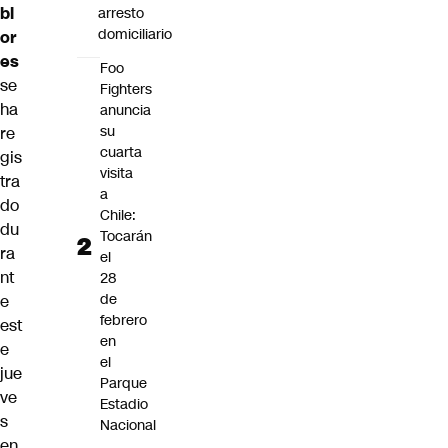
bl
arresto
domiciliario
or
es
Foo
se
Fighters
ha
anuncia
su
re
cuarta
gis
visita
tra
a
do
Chile:
du
Tocarán
ra
el
nt
28
de
e
febrero
est
en
e
el
jue
Parque
ve
Estadio
s
Nacional
en