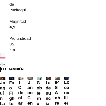
de
Punitaqui
|
Magnitud
4,1
|
Profundidad
35
km
LEE TAMBIÉN
T
B
IP
Ex
Jo
G
La
Fo
C
an
S
ca
aq
ob
de
o
de
co
A
nc
uí
ie
nu
Fi
cl
C
ab
ill
n
rn
nc
gh
ar
en
re
er
La
o
ia
te