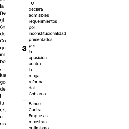
TC
la
declara
Re
admisibles
gi
requerimientos
ón
por
inconstitucionalidad
de
presentados
Co
por
qu
la
im
oposición
bo
contra
,
la
lue
mega
reforma
go
del
de
Gobierno
l
fu
Banco
ert
Central:
Empresas
e
muestran
sis
optimismo