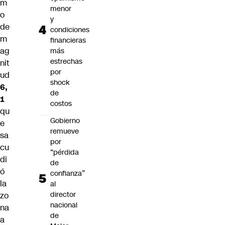
m
menor
o
y
de
condiciones
m
financieras
ag
más
estrechas
nit
por
ud
shock
6,
de
1
costos
qu
Gobierno
e
remueve
sa
por
cu
“pérdida
di
de
ó
confianza”
la
al
director
zo
nacional
na
de
a