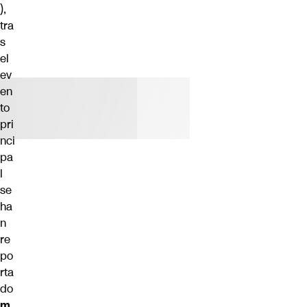
),
tra
s
el
ev
en
to
pri
nci
pa
l
se
ha
n
re
po
rta
do
m