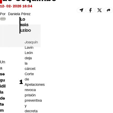
Futuro 360
12- 02- 2026 16:04
Opinión
Por
Daniela Pérez
LO
MÁS
LEÍDO
Joaquín
Lavín
León
deja
Un
la
a
cárcel:
se
Corte
de
gu
Apelaciones
idil
revoca
la
prisión
de
preventiva
te
y
m
decreta