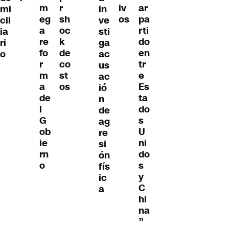
m
r
iv
ar
mi
in
eg
sh
os
pa
cil
ve
a
oc
rti
ia
sti
re
k
do
ri
ga
fo
de
en
o
ac
r
co
tr
us
m
st
e
ac
a
os
Es
ió
de
ta
n
l
do
de
G
s
ag
ob
U
re
ie
ni
si
rn
do
ón
o
s
fís
y
ic
C
a
hi
na
”