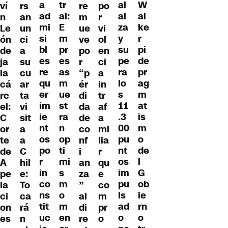
a
tr
al
W
ví
re
po
rs
ad
al:
al
al
n
m
r
an
mi
E
za
ke
Le
ue
vi
un
si
m
y
r
ón
ve
ol
ci
bl
pr
su
pi
de
po
en
a
es
es
pe
de
ja
r
ci
su
re
as
ra
pr
la
“p
a
cu
qu
m
lo
ag
cá
ér
in
ar
er
ue
s
m
rc
di
tr
ta
im
st
11
at
el:
da
af
vi
ie
ra
.3
is
C
de
a
sit
nt
n
00
m
or
co
mi
a
os
op
pu
o
te
nf
lia
a
po
ti
nt
de
de
i
r
C
r
mi
os
l
A
an
qu
hil
in
s
im
G
pe
za
e
e:
co
m
pu
ob
la
”
co
To
ns
o
ls
ie
ci
al
m
ca
tit
m
ad
rn
on
di
pr
rá
uc
en
o
o
es
re
o
n