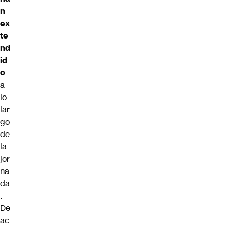
n
ex
te
nd
id
o
a
lo
lar
go
de
la
jor
na
da
.
De
ac