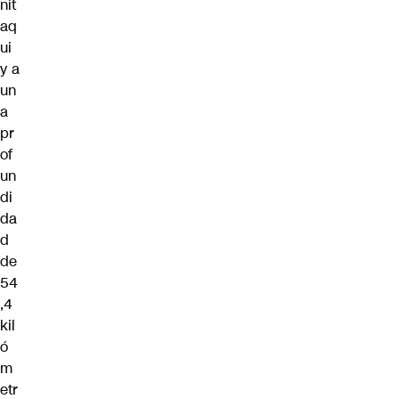
nit
aq
ui
y a
un
a
pr
of
un
di
da
d
de
54
,4
kil
ó
m
etr