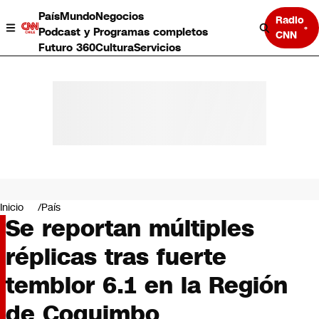
País
Mundo
Negocios
Radio
Podcast y Programas completos
CNN
Futuro 360
Cultura
Servicios
País
Mundo
Negocios
Inicio
País
Se reportan múltiples
Deportes
Programas completos
réplicas tras fuerte
Cultura
Servicios
temblor 6.1 en la Región
Bits
CNN Data
de Coquimbo
CNN tiempo