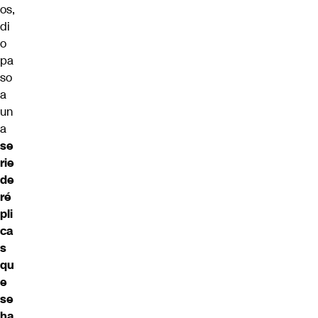
os,
di
o
pa
so
a
un
a
se
rie
de
ré
pli
ca
s
qu
e
se
ha