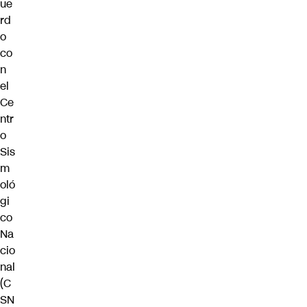
ue
rd
o
co
n
el
Ce
ntr
o
Sis
m
oló
gi
co
Na
cio
nal
(C
SN