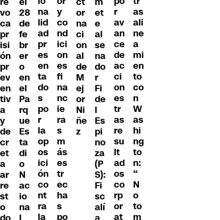
io
or
po
tr
re
ct
m
el
na
y
r
as
vo
or
et
28
lid
co
av
ali
ca
na
e
de
ad
nd
an
ne
pr
ci
al
fe
pr
ici
ce
a
isi
on
se
br
es
on
de
mi
ón
al
na
er
en
es
ac
en
pr
de
do
o
ta
fi
ci
to
ev
M
r
en
do
na
on
co
en
ej
Fi
el
s
nc
es
n
tiv
or
de
Pa
po
ie
tr
W
a
Ni
l
rq
r
ra
as
as
y
ñe
Es
ue
la
s
re
hi
de
z
pi
Es
op
m
su
ng
cr
no
ta
os
ás
lt
to
et
za
di
ici
es
ad
n:
a
(P
o
ón
tr
os
“
ar
S):
N
co
ec
co
N
re
Fi
ac
nt
ha
rp
o
st
sc
io
ra
s
or
to
o
alí
na
la
po
at
m
do
a
l