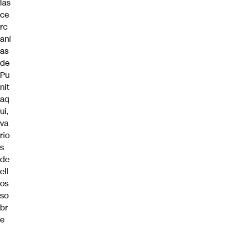
las
ce
rc
aní
as
de
Pu
nit
aq
ui,
va
rio
s
de
ell
os
so
br
e