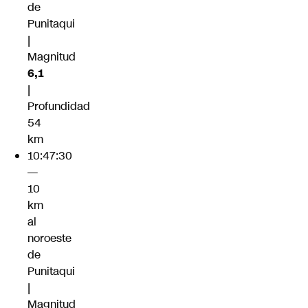
de
Punitaqui
|
Magnitud
6,1
|
Profundidad
54
km
10:47:30
—
10
km
al
noroeste
de
Punitaqui
|
Magnitud