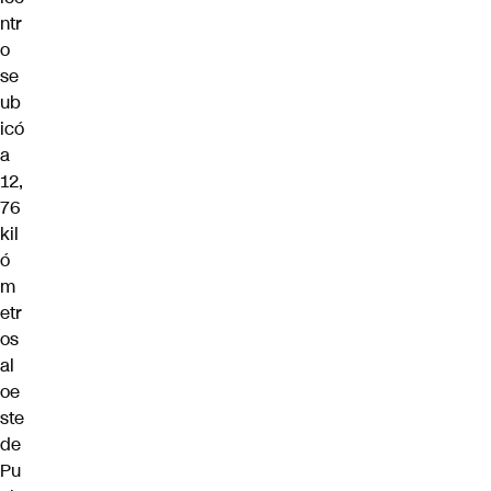
ntr
o
se
ub
icó
a
12,
76
kil
ó
m
etr
os
al
oe
ste
de
Pu