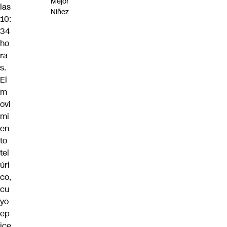
Mejor
las
Niñez
10:
34
ho
ra
s.
El
m
ovi
mi
en
to
tel
úri
co,
cu
yo
ep
ice