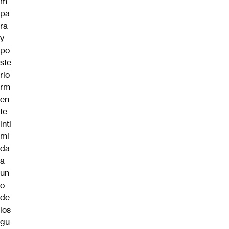
m
pa
ra
y
po
ste
rio
rm
en
te
inti
mi
da
a
un
o
de
los
gu