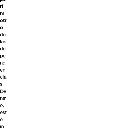
rí
m
etr
o
de
las
de
pe
nd
en
cia
s.
De
ntr
o,
est
e
in