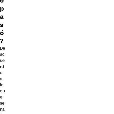
é
p
a
s
ó
?
De
ac
ue
rd
o
a
lo
qu
e
se
ñal