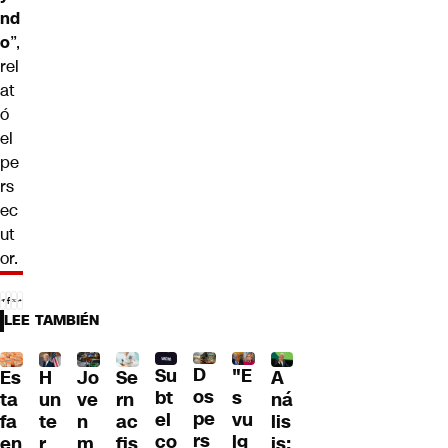
nd
o
”,
rel
at
ó
el
pe
rs
ec
ut
or.
LEE TAMBIÉN
D
Su
"E
H
Jo
Se
A
Es
os
bt
s
un
ve
rn
ná
ta
pe
el
vu
te
n
ac
lis
fa
rs
co
lg
r
m
fis
is:
en