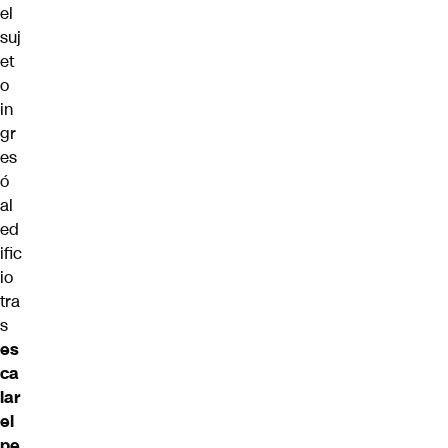
el
suj
et
o
in
gr
es
ó
al
ed
ific
io
tra
s
es
ca
lar
el
pe