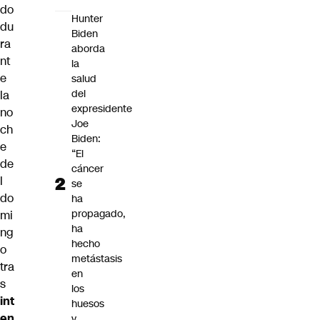
do
Hunter
du
Biden
ra
aborda
nt
la
e
salud
del
la
expresidente
no
Joe
ch
Biden:
e
“El
de
cáncer
l
se
do
ha
propagado,
mi
ha
ng
hecho
o
metástasis
tra
en
s
los
int
huesos
en
y