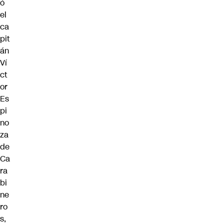
ó
el
ca
pit
án
Ví
ct
or
Es
pi
no
za
de
Ca
ra
bi
ne
ro
s
,