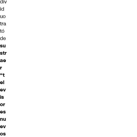
div
id
uo
tra
tó
de
su
str
ae
r
“t
el
ev
is
or
es
nu
ev
os