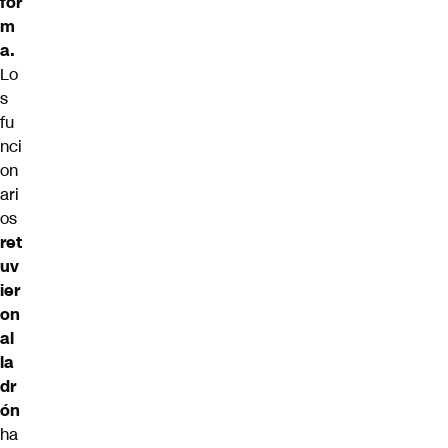
for
m
a.
Lo
s
fu
nci
on
ari
os
ret
uv
ier
on
al
la
dr
ón
ha