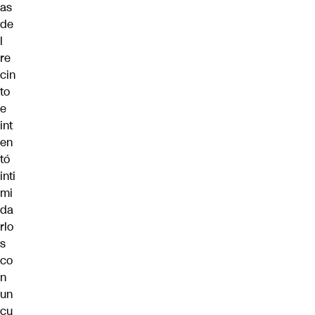
as
de
l
re
cin
to
e
int
en
tó
inti
mi
da
rlo
s
co
n
un
cu