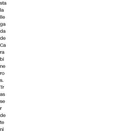
sta
la
lle
ga
da
de
Ca
ra
bi
ne
ro
s.
Tr
as
se
r
de
te
ni