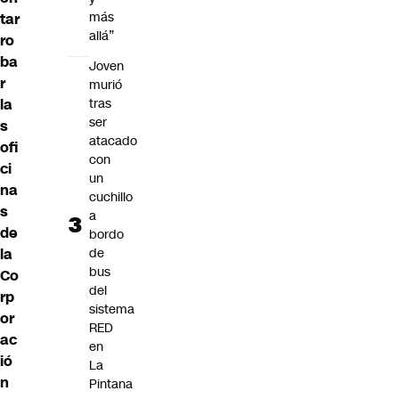
más
tar
allá”
ro
ba
Joven
r
murió
tras
la
ser
s
atacado
ofi
con
ci
un
na
cuchillo
s
a
de
bordo
de
la
bus
Co
del
rp
sistema
or
RED
ac
en
ió
La
n
Pintana