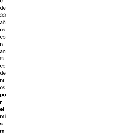
e
de
33
añ
os
co
n
an
te
ce
de
nt
es
po
r
el
mi
s
m