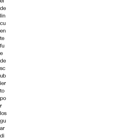
el
de
lin
cu
en
te
fu
e
de
sc
ub
ier
to
po
r
los
gu
ar
di