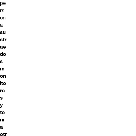
pe
rs
on
a
su
str
ae
do
s
m
on
ito
re
s
y
te
ní
a
otr