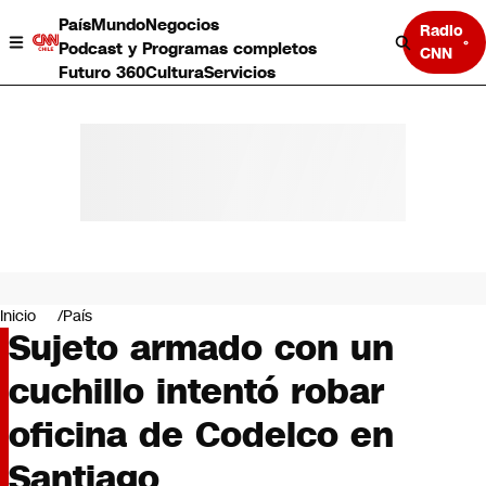
País
Mundo
Negocios
Radio
Podcast y Programas completos
CNN
Futuro 360
Cultura
Servicios
País
Mundo
Negocios
Inicio
País
Sujeto armado con un
Deportes
Programas completos
cuchillo intentó robar
Cultura
Servicios
oficina de Codelco en
Bits
CNN Data
Santiago
CNN tiempo