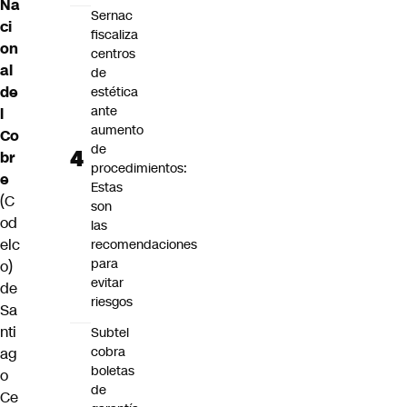
Na
Sernac
ci
fiscaliza
on
centros
al
de
de
estética
ante
l
aumento
Co
de
br
procedimientos:
e
Estas
(
C
son
od
las
elc
recomendaciones
para
o
)
evitar
de
riesgos
Sa
nti
Subtel
cobra
ag
boletas
o
de
Ce