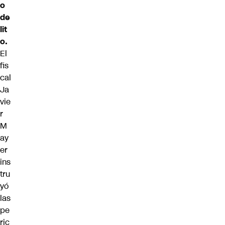
o
de
lit
o.
El
fis
cal
Ja
vie
r
M
ay
er
ins
tru
yó
las
pe
ric