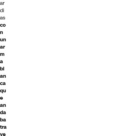
ar
di
as
co
n
un
ar
m
a
bl
an
ca
qu
e
an
da
ba
tra
ye