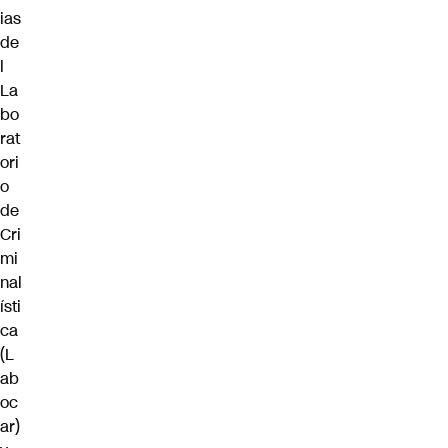
ias
de
l
La
bo
rat
ori
o
de
Cri
mi
nal
ísti
ca
(
L
ab
oc
ar
)