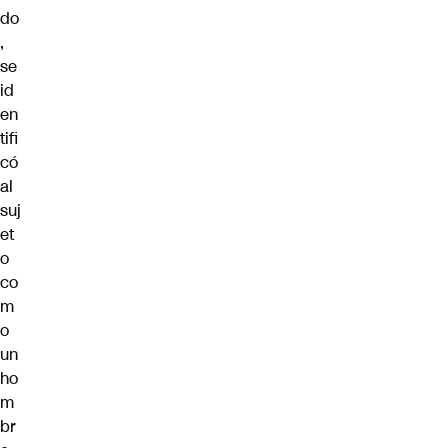
do
,
se
id
en
tifi
có
al
suj
et
o
co
m
o
un
ho
m
br