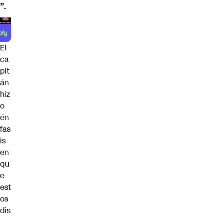
”.
El
ca
pit
án
hiz
o
én
fas
is
en
qu
e
est
os
dis