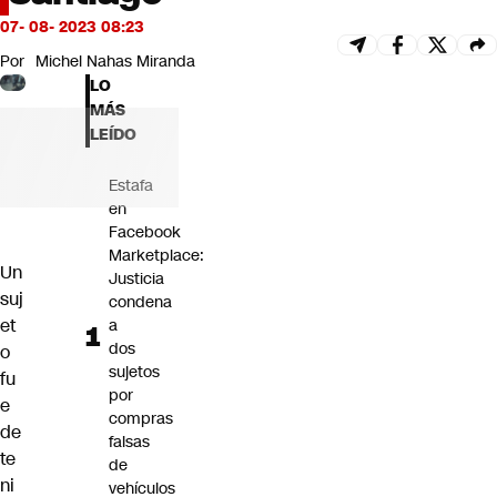
Futuro 360
07- 08- 2023 08:23
Opinión
Por
Michel Nahas Miranda
LO
MÁS
LEÍDO
Estafa
en
Facebook
Marketplace:
Un
Justicia
suj
condena
et
a
dos
o
sujetos
fu
por
e
compras
de
falsas
te
de
ni
vehículos