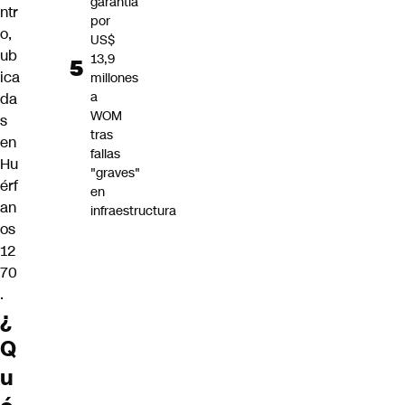
garantía
ntr
por
o,
US$
ub
13,9
ica
millones
a
da
WOM
s
tras
en
fallas
Hu
"graves"
érf
en
an
infraestructura
os
12
70
.
¿
Q
u