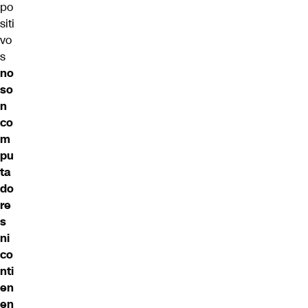
po
siti
vo
s
no
so
n
co
m
pu
ta
do
re
s
ni
co
nti
en
en