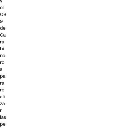
y
el
OS
9
de
Ca
ra
bi
ne
ro
s
pa
ra
re
ali
za
r
las
pe