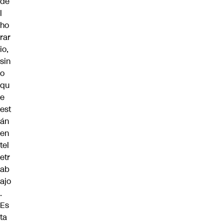
de
l
ho
rar
io,
sin
o
qu
e
est
án
en
tel
etr
ab
ajo
.
Es
ta