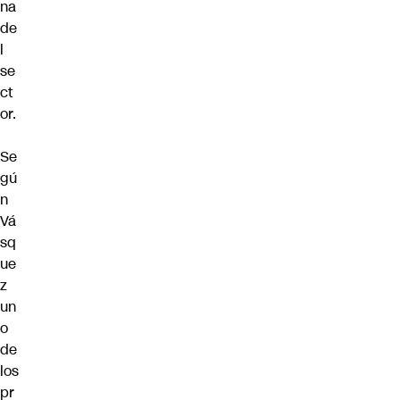
na
de
l
se
ct
or.
Se
gú
n
Vá
sq
ue
z
un
o
de
los
pr