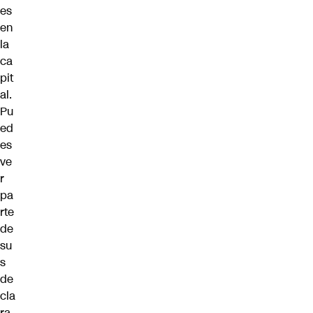
es
en
la
ca
pit
al.
Pu
ed
es
ve
r
pa
rte
de
su
s
de
cla
ra