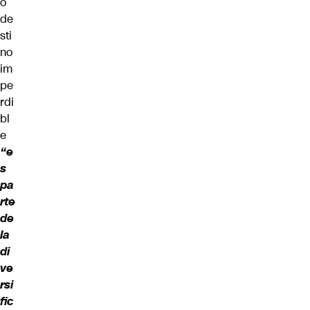
o
de
sti
no
im
pe
rdi
bl
e
“e
s
pa
rte
de
la
di
ve
rsi
fic