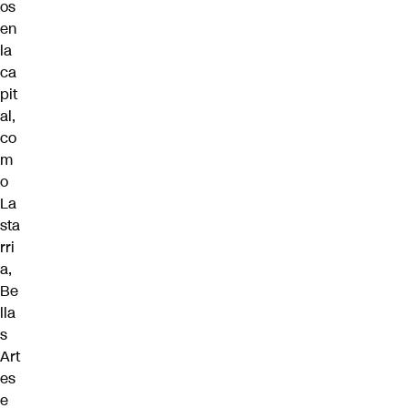
os
en
la
ca
pit
al,
co
m
o
La
sta
rri
a,
Be
lla
s
Art
es
e