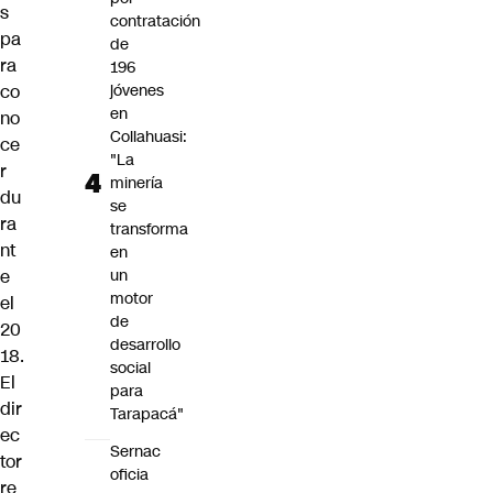
s
contratación
pa
de
ra
196
co
jóvenes
en
no
Collahuasi:
ce
"La
r
minería
du
se
ra
transforma
nt
en
e
un
motor
el
de
20
desarrollo
18.
social
El
para
dir
Tarapacá"
ec
Sernac
tor
oficia
re