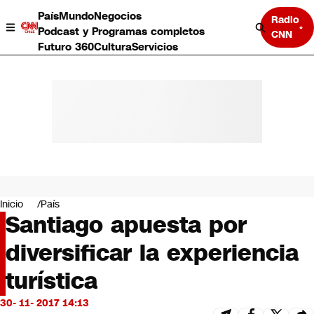
País
Mundo
Negocios
Radio
Podcast y Programas completos
CNN
Futuro 360
Cultura
Servicios
País
Mundo
Negocios
Inicio
País
Santiago apuesta por
Deportes
Programas completos
diversificar la experiencia
Cultura
Servicios
turística
Bits
CNN Data
30- 11- 2017 14:13
CNN tiempo