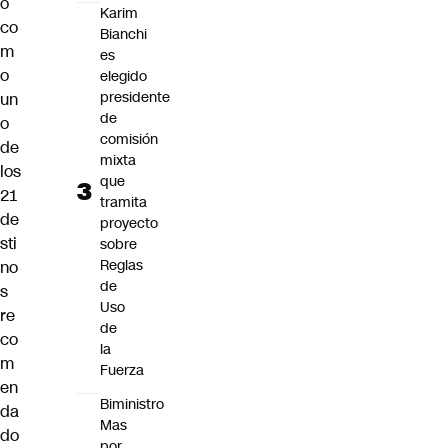
o
Karim
co
Bianchi
m
es
o
elegido
presidente
un
de
o
comisión
de
mixta
los
que
21
tramita
de
proyecto
sti
sobre
Reglas
no
de
s
Uso
re
de
co
la
m
Fuerza
en
Biministro
da
Mas
do
por