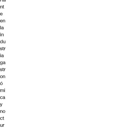
nt
e
en
la
in
du
str
ia
ga
str
on
ó
mi
ca
y
no
ct
ur