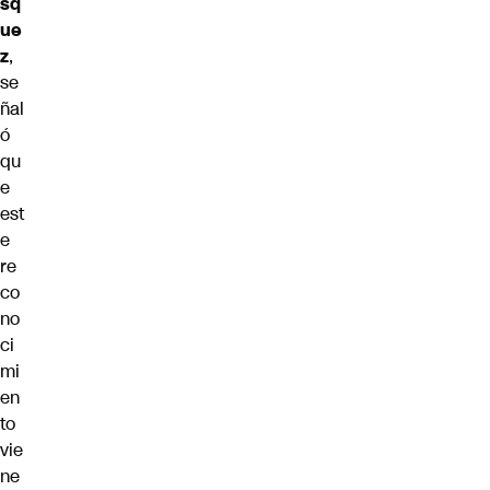
sq
ue
z
,
se
ñal
ó
qu
e
est
e
re
co
no
ci
mi
en
to
vie
ne