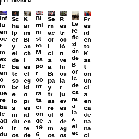
LEE TAMBIÉN
Inf
Bi
Sc
K
Se
Pr
R
La
lu
mi
ha
ar
rn
es
es
re
en
ni
lp
im
ac
id
tri
fle
ce
st
er
Bi
of
en
cc
xi
r
ro
y
an
i
te
ió
ón
m
M
el
ch
ci
K
n
de
ex
as
de
i
a
as
ve
B
ic
po
ba
es
a
t
hi
or
an
r
te
el
Bi
an
cu
ic
o
co
so
eg
pa
un
la
de
m
nt
br
id
y
ci
r
ca
ue
ra
e
o
tr
a
ju
ra
re
ta
lo
pr
as
en
ev
a
ba
ci
s
es
re
ca
es
la
le
ón
in
id
cl
de
6
s
ad
de
du
en
a
na
de
el
o
19
lt
te
m
na
ag
ec
du
6
os
de
os
ci
os