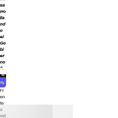
sa
rro
lla
nd
o
el
Go
bi
er
no
”
.
Fr
en
te
a
est