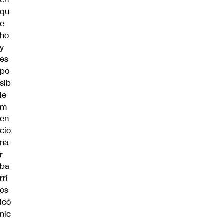
qu
e
ho
y
es
po
sib
le
m
en
cio
na
r
ba
rri
os
icó
nic