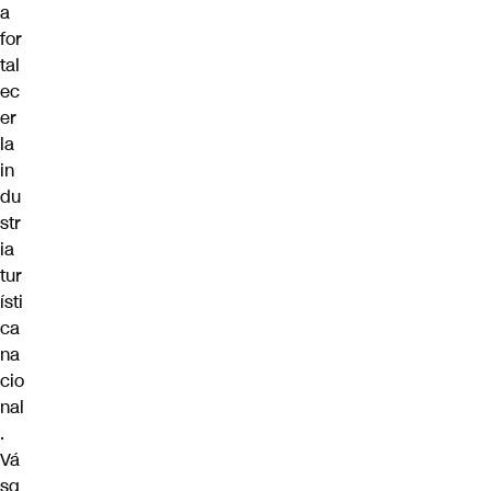
a
for
tal
ec
er
la
in
du
str
ia
tur
ísti
ca
na
cio
nal
.
Vá
sq