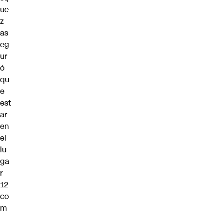
ue
z
as
eg
ur
ó
qu
e
est
ar
en
el
lu
ga
r
12
co
m