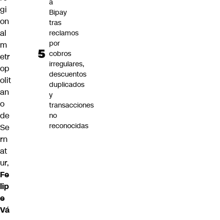
a
gi
Bipay
on
tras
al
reclamos
por
m
cobros
etr
irregulares,
op
descuentos
olit
duplicados
an
y
o
transacciones
de
no
reconocidas
Se
rn
at
ur,
Fe
lip
e
Vá