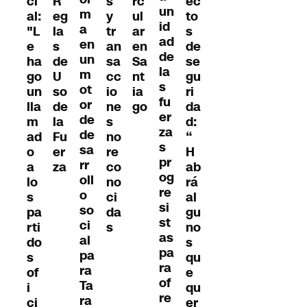
ci
R
s
ec
rc
un
m
al:
eg
y
to
ul
id
a
"L
la
tr
s
ar
ad
en
e
s
an
de
en
de
un
ha
de
sa
se
Sa
la
m
go
U
cc
gu
nt
s
ot
un
so
io
ri
ia
fu
or
lla
de
ne
da
go
er
de
m
la
s
d:
za
de
ad
Fu
no
“
s
sa
o
er
re
H
pr
rr
a
za
co
ab
og
oll
lo
no
rá
re
o
s
ci
al
si
so
pa
da
gu
st
ci
rti
s
no
as
al
do
s
pa
pa
s
qu
ra
ra
of
e
of
Ta
i
qu
re
ra
ci
er