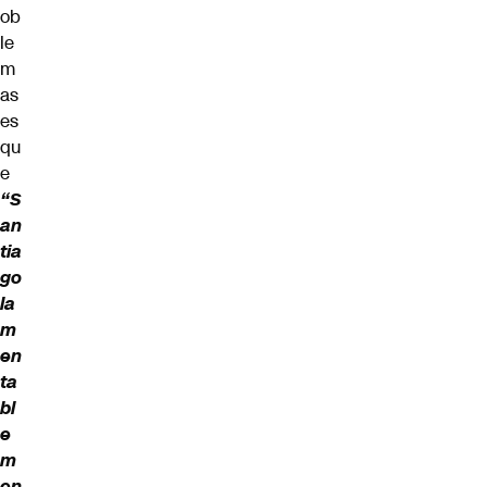
ob
le
m
as
es
qu
e
“S
an
tia
go
la
m
en
ta
bl
e
m
en