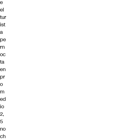
e
el
tur
ist
a
pe
rn
oc
ta
en
pr
o
m
ed
io
2,
5
no
ch