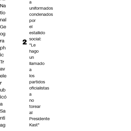
a
Na
uniformados
tio
condenados
nal
por
Ge
el
estallido
og
social:
ra
"Le
ph
hago
ic
un
Tr
llamado
av
a
ele
los
partidos
r
oficialistas
ub
a
icó
no
a
torear
Sa
al
nti
Presidente
ag
Kast"