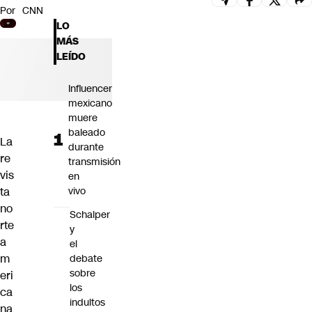
Por
CNN
Futuro 360
LO
Opinión
MÁS
LEÍDO
Influencer
mexicano
muere
baleado
La
durante
re
transmisión
vis
en
ta
vivo
no
Schalper
rte
y
a
el
m
debate
sobre
eri
los
ca
indultos
na