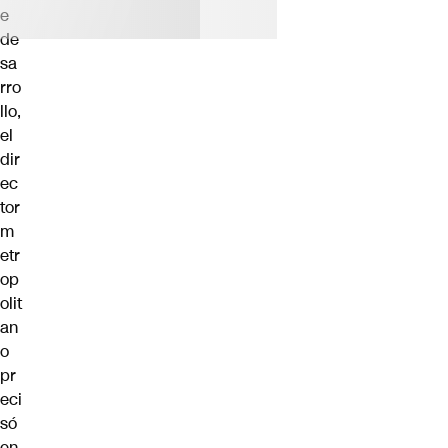
e
de
sa
rro
llo,
el
dir
ec
tor
m
etr
op
olit
an
o
pr
eci
só
en