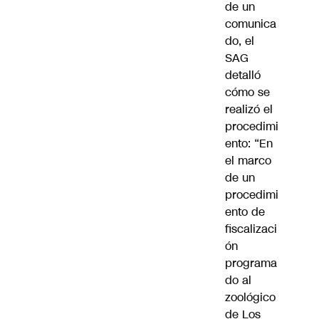
de un
comunica
do, el
SAG
detalló
cómo se
realizó el
procedimi
ento: “En
el marco
de un
procedimi
ento de
fiscalizaci
ón
programa
do al
zoológico
de Los