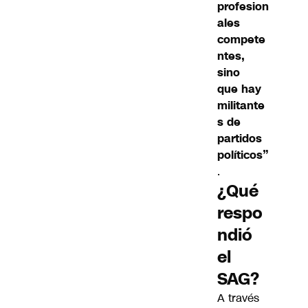
profesion
ales
compete
ntes,
sino
que hay
militante
s de
partidos
políticos”
.
¿Qué
respo
ndió
el
SAG?
A través