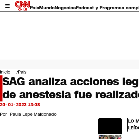
País
Mundo
Negocios
Podcast y Programas comp
País
Mundo
Inicio
País
Negocios
SAG analiza acciones leg
Deportes
de anestesia fue realiza
Programas completos
Cultura
Servicios
20- 01- 2023 13:08
Bits
Por
Paula Lepe Maldonado
CNN Data
LO 
CNN tiempo
LEÍD
Futuro 360
Opinión