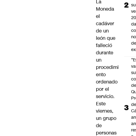
La
su
Moneda
ve
el
20
cadáver
da
de un
co
n
león
que
de
falleció
ex
durante
un
“E
va
procedimi
su
ento
co
ordenado
d
por el
Qu
servicio.
Pr
Este
de
viernes,
C
an
un grupo
am
de
re
personas