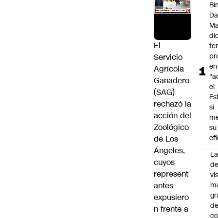
Bi
Da
M
di
El
te
pr
Servicio
en
Agrícola
"a
Ganadero
el
(SAG)
Es
rechazó la
si
acción del
me
Zoológico
su
ef
de Los
Ángeles,
La
cuyos
de
represent
vi
antes
m
gr
expusiero
de
n frente a
co