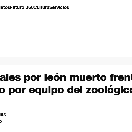
letos
Futuro 360
Cultura
Servicios
ales por león muerto fre
do por equipo del zoológic
MÁS
O