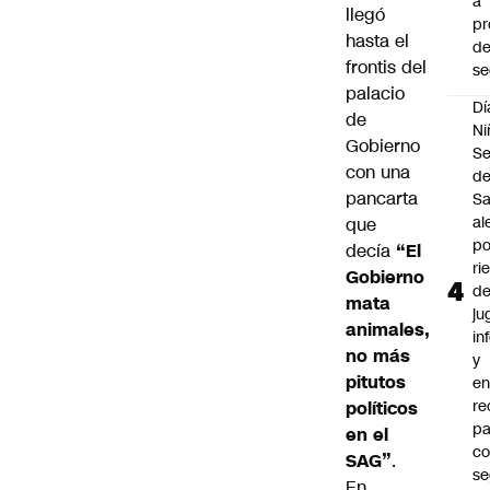
a
llegó
pr
hasta el
d
frontis del
se
palacio
Dí
de
Ni
Gobierno
Se
con una
d
pancarta
Sa
al
que
po
decía
“El
ri
Gobierno
d
mata
ju
animales,
in
no más
y
pitutos
en
r
políticos
pa
en el
c
SAG”
.
se
En