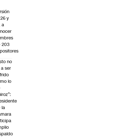
rsión
26 y
 a
nocer
ombres
 203
positores
sto no
 a ser
frido
mo lo
e
iroz”:
esidente
 la
ámara
ticipa
plio
spaldo