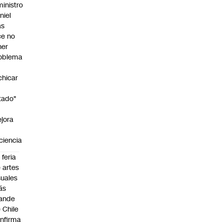
ministro
niel
as
ce no
ner
oblema
chicar
tado"
jora
iciencia
 feria
 artes
suales
ás
ande
 Chile
nfirma