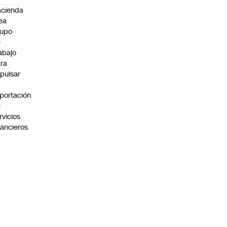
cienda
ea
rupo
e
abajo
ra
pulsar
portación
e
rvicios
nancieros