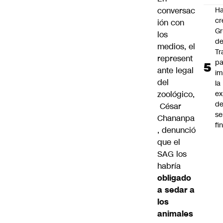
conversac
Ha
cr
ión con
G
los
d
medios, el
Tr
represent
pa
ante legal
im
del
la
zoológico,
ex
d
César
se
Chananpa
fi
, denunció
que el
SAG los
habría
obligado
a sedar a
los
animales