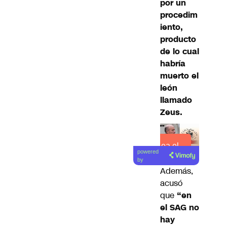
por un
procedim
iento,
producto
de lo cual
habría
muerto el
león
llamado
Zeus.
Lea el
powered
artículo
by
Además,
acusó
que
“en
el SAG no
hay