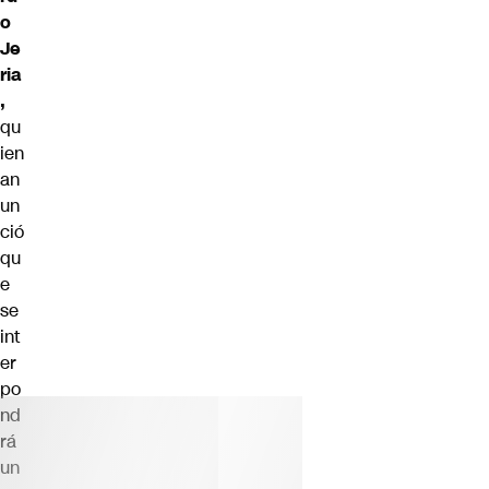
o
Je
ria
,
qu
ien
an
un
ció
qu
e
se
int
er
po
nd
rá
un