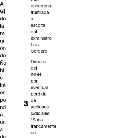
A
encerrona
G)
frustrada
de
a
escolta
la
del
re
exministro
gi
Luis
ón
Cordero
de
Director
Ñu
del
bl
INDH
e
por
int
eventual
er
pérdida
po
de
nd
acciones
judiciales:
rá
"Sería
un
francamente
a
un
de