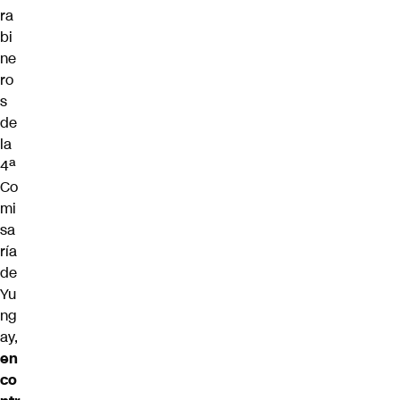
ra
bi
ne
ro
s
de
la
4ª
Co
mi
sa
ría
de
Yu
ng
ay,
en
co