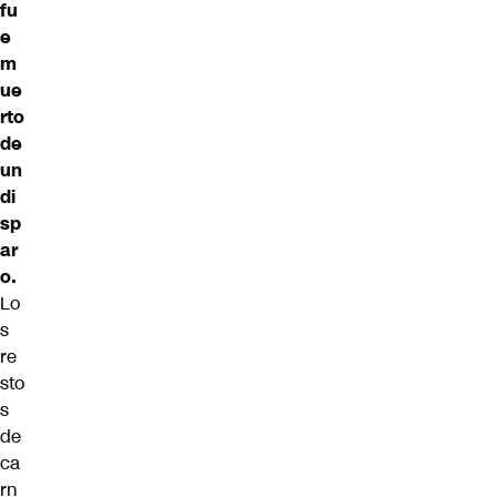
fu
e
m
ue
rto
de
un
di
sp
ar
o.
Lo
s
re
sto
s
de
ca
rn