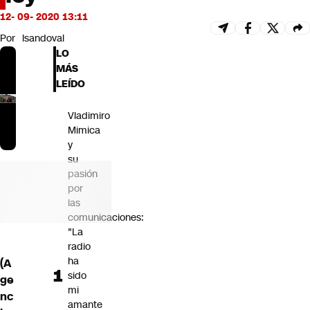
Futuro 360
12- 09- 2020 13:11
Opinión
Por
lsandoval
LO
MÁS
LEÍDO
Vladimiro
Mimica
y
su
pasión
por
las
comunicaciones:
"La
radio
ha
(A
sido
ge
mi
nc
amante