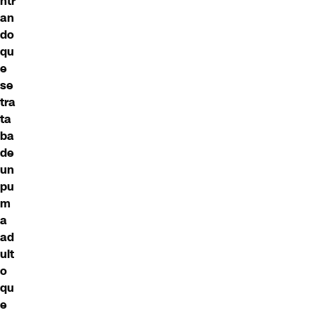
ntr
an
do
qu
e
se
tra
ta
ba
de
un
pu
m
a
ad
ult
o
qu
e