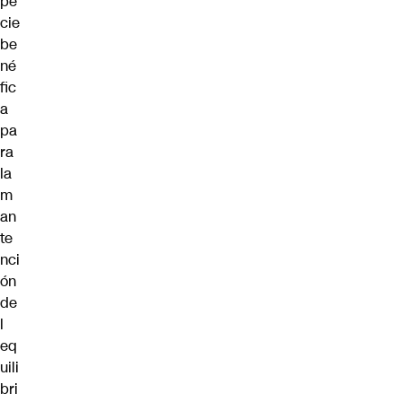
pe
cie
be
né
fic
a
pa
ra
la
m
an
te
nci
ón
de
l
eq
uili
bri