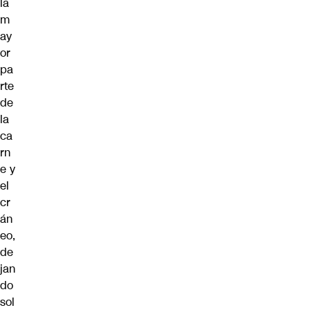
la
m
ay
or
pa
rte
de
la
ca
rn
e y
el
cr
án
eo,
de
jan
do
sol