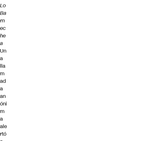
Lo
Ba
rn
ec
he
a
Un
a
lla
m
ad
a
an
óni
m
a
ale
rtó