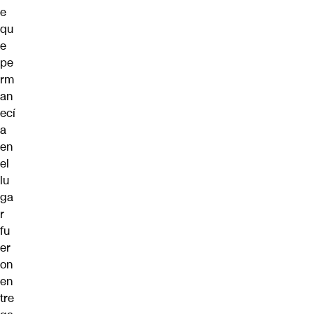
e
qu
e
pe
rm
an
ecí
a
en
el
lu
ga
r
fu
er
on
en
tre