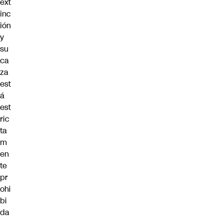
ext
inc
ión
y
su
ca
za
est
á
est
ric
ta
m
en
te
pr
ohi
bi
da