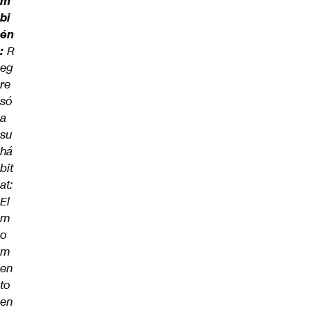
m
bi
én
:
R
eg
re
só
a
su
há
bit
at:
El
m
o
m
en
to
en