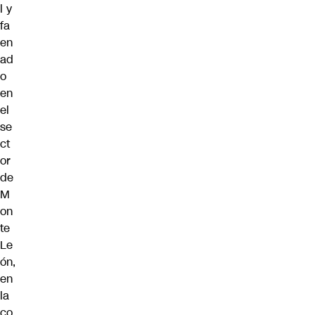
l y
fa
en
ad
o
en
el
se
ct
or
de
M
on
te
Le
ón,
en
la
co