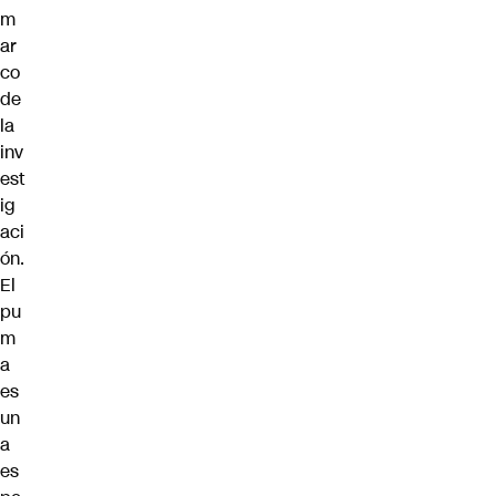
m
ar
co
de
la
inv
est
ig
aci
ón.
El
pu
m
a
es
un
a
es