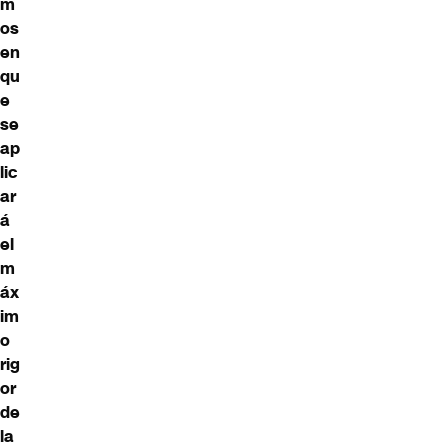
m
os
en
qu
e
se
ap
lic
ar
á
el
m
áx
im
o
rig
or
de
la