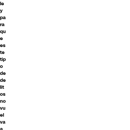
le
y
pa
ra
qu
e
es
te
tip
o
de
de
lit
os
no
vu
el
va
a