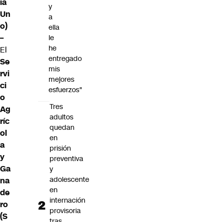
ia
y
Un
a
o)
ella
–
le
he
El
entregado
Se
mis
rvi
mejores
ci
esfuerzos"
o
Tres
Ag
adultos
ríc
quedan
ol
en
a
prisión
y
preventiva
Ga
y
adolescente
na
en
de
internación
ro
provisoria
(S
tras