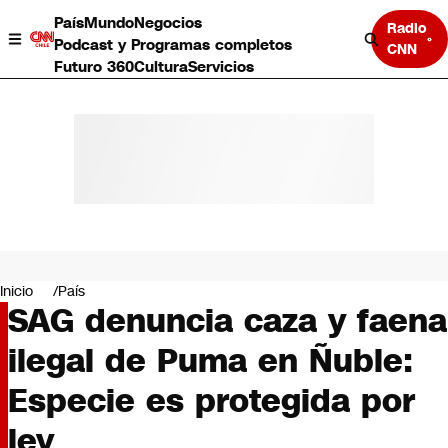
País
Mundo
Negocios
Radio
Podcast y Programas completos
CNN
Futuro 360
Cultura
Servicios
País
Mundo
Negocios
Inicio
País
SAG denuncia caza y faena
Deportes
Programas completos
ilegal de Puma en Ñuble:
Cultura
Servicios
Especie es protegida por
Bits
CNN Data
ley
CNN tiempo