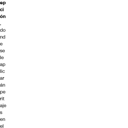
ep
ci
ón
,
do
nd
e
se
le
ap
lic
ar
án
pe
rit
aje
s
en
el