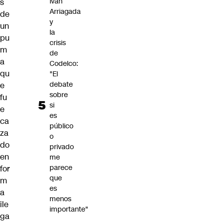
Iván
s
Arriagada
de
y
un
la
pu
crisis
m
de
a
Codelco:
qu
"El
debate
e
sobre
fu
si
e
es
ca
público
za
o
do
privado
en
me
parece
for
que
m
es
a
menos
ile
importante"
ga