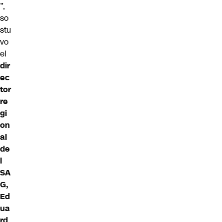
”,
so
stu
vo
el
dir
ec
tor
re
gi
on
al
de
l
SA
G,
Ed
ua
rd