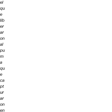
el
qu
e
lib
er
ar
on
al
pu
m
a
qu
e
ca
pt
ur
ar
on
en