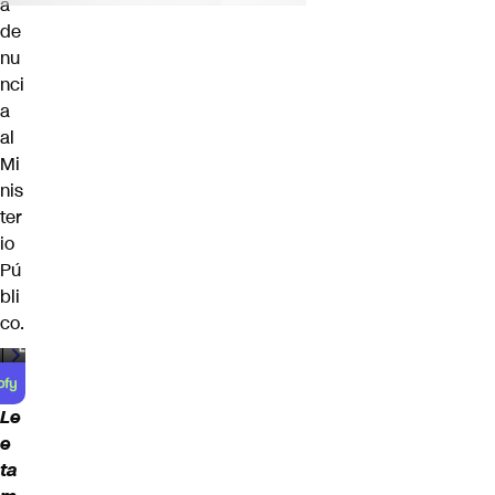
a
de
nu
nci
a
al
Mi
nis
ter
io
Pú
bli
co.
00:00
/
00:59
Le
e
ta