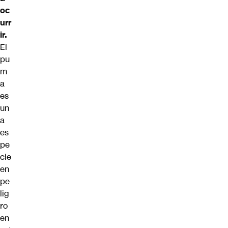
oc
urr
ir.
El
pu
m
a
es
un
a
es
pe
cie
en
pe
lig
ro
en