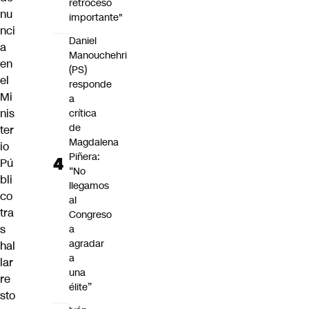
retroceso
nu
importante"
nci
Daniel
a
Manouchehri
en
(PS)
el
responde
Mi
a
nis
crítica
de
ter
Magdalena
io
Piñera:
Pú
“No
bli
llegamos
co
al
tra
Congreso
s
a
agradar
hal
a
lar
una
re
élite”
sto