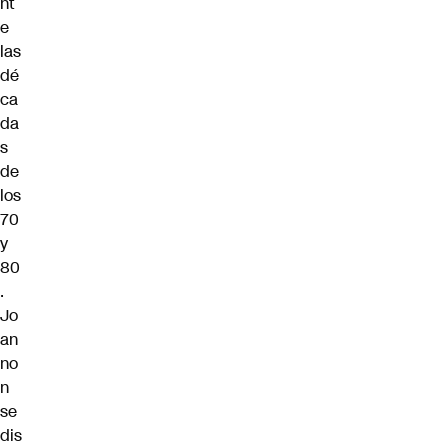
nt
e
las
dé
ca
da
s
de
los
70
y
80
.
Jo
an
no
n
se
dis