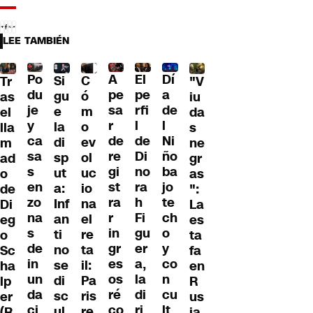
LEE TAMBIÉN
Po
A
El
Dí
C
Si
Tr
"V
du
pe
pe
a
ó
gu
as
iu
je
sa
rfi
de
m
e
el
da
y
r
l
l
o
la
lla
s
ca
de
de
Ni
ev
di
m
ne
sa
re
Di
ño
ol
sp
ad
gr
s
gi
no
ba
uc
ut
o
as
en
st
ra
jo
io
a:
de
":
zo
ra
h
te
na
Inf
Di
La
na
r
Fi
ch
el
an
eg
es
s
in
gu
o
re
ti
o
ta
de
gr
er
y
ta
no
Sc
fa
in
es
a,
co
il:
se
ha
en
un
os
la
n
Pa
di
lp
R
da
ré
di
cu
ris
sc
er
us
ci
co
ri
lt
re
ul
(R
ia