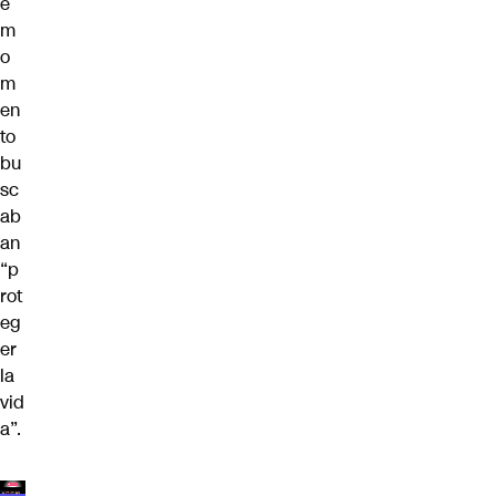
e
m
o
m
en
to
bu
sc
ab
an
“p
rot
eg
er
la
vid
a”.