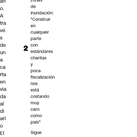
zonas
añ
de
o.
inundación:
A
"Construir
tra
en
vé
cualquier
s
parte
de
con
estándares
un
chantas
a
y
ca
poca
rta
fiscalización
en
nos
via
está
da
costando
muy
al
caro
di
como
ari
país"
o
Sigue
El