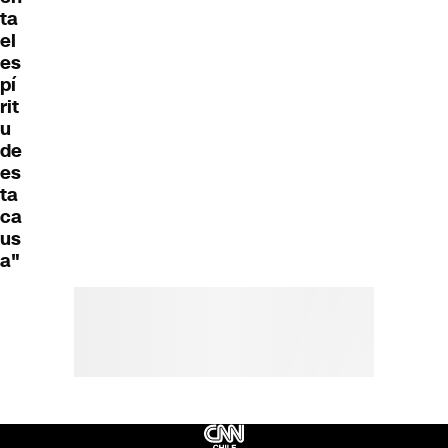
ta
el
es
pí
rit
u
de
es
ta
ca
us
a"