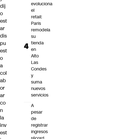
evoluciona
dij
el
o
retail:
est
Paris
ar
remodela
dis
su
pu
tienda
en
est
Alto
o
Las
a
Condes
col
y
ab
suma
or
nuevos
ar
servicios
co
A
n
pesar
la
de
inv
registrar
ingresos
est
récord