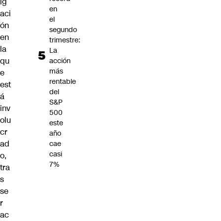
ig
en
aci
el
ón
segundo
en
trimestre:
la
La
qu
acción
más
e
rentable
est
del
á
S&P
inv
500
olu
este
cr
año
ad
cae
casi
o,
7%
tra
s
se
r
ac