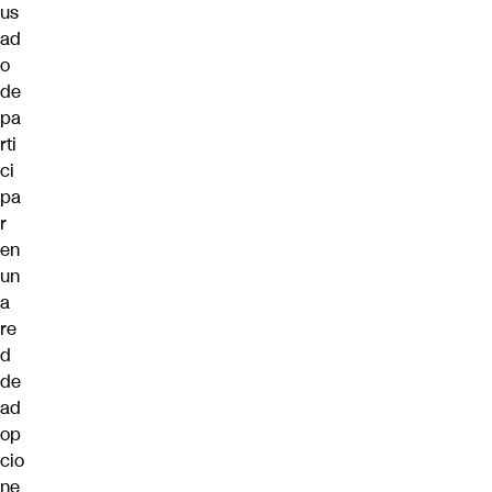
us
ad
o
de
pa
rti
ci
pa
r
en
un
a
re
d
de
ad
op
cio
ne