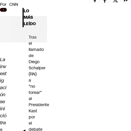
Por
CNN
Futuro 360
LO
Opinión
MÁS
LEÍDO
Tras
el
llamado
de
La
Diego
inv
Schalper
est
(RN)
ig
a
"no
aci
torear"
ón
al
se
Presidente
ini
Kast
ció
por
tra
el
s
debate