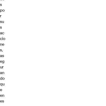
s
po
r
su
s
ac
cio
ne
s,
as
eg
ur
an
do
qu
e
en
es