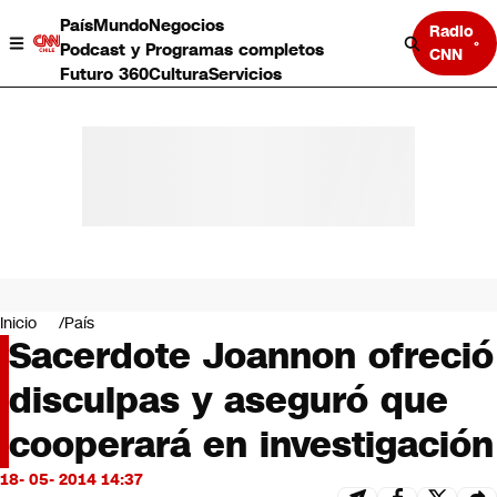
País
Mundo
Negocios
Radio
Podcast y Programas completos
CNN
Futuro 360
Cultura
Servicios
País
Mundo
Negocios
Inicio
País
Sacerdote Joannon ofreció
Deportes
Programas completos
disculpas y aseguró que
Cultura
Servicios
cooperará en investigación
Bits
CNN Data
18- 05- 2014 14:37
CNN tiempo