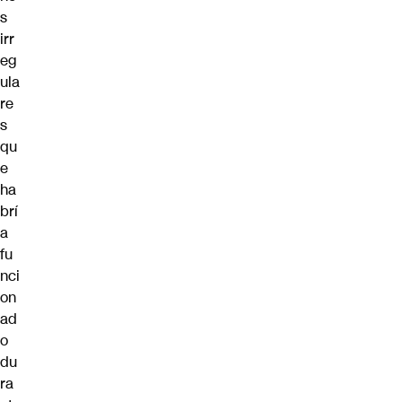
s
irr
eg
ula
re
s
qu
e
ha
brí
a
fu
nci
on
ad
o
du
ra