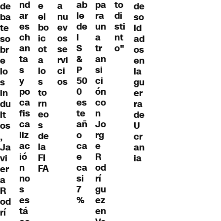
nd
ab
pa
to
a
e
de
de
ar
le
ra
di
nu
el
ba
so
es
de
un
sti
ev
bo
te
ld
ch
l
a
nt
os
ic
so
ad
an
S
tr
o"
se
ot
br
os
ta
&
an
rvi
a
e
en
s
P
si
ci
lo
lo
la
y
50
ci
os
s
s
gu
po
0
ón
to
in
er
ca
es
co
rn
du
ra
fis
te
n
eo
lt
de
ca
añ
Jo
s
os
U
liz
o
rg
de
,
cr
ac
ca
e
la
Ja
an
ió
e
R
FI
vi
ia
n
ca
od
FA
er
no
si
rí
a
s
7
gu
R
es
%
ez
od
tá
en
rí