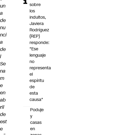
sobre
un
los
a
indultos,
de
Javiera
nu
Rodríguez
nci
(REP)
a
responde:
de
"Ese
lenguaje
l
no
Se
representa
na
el
m
espíritu
e
de
en
esta
ab
causa"
ril
Poduje
de
y
est
casas
e
en