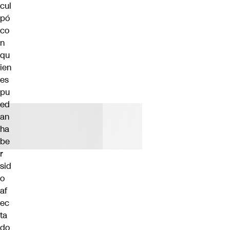
cul
pó
co
n
qu
ien
es
pu
ed
an
ha
be
r
sid
o
af
ec
ta
do