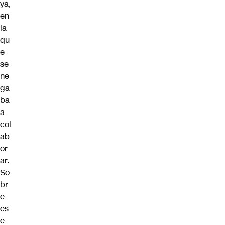
ya,
en
la
qu
e
se
ne
ga
ba
a
col
ab
or
ar.
So
br
e
es
e