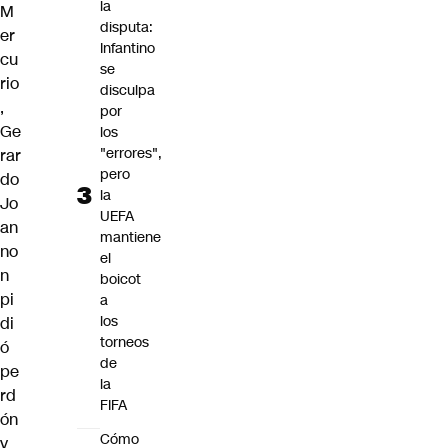
la
M
disputa:
er
Infantino
cu
se
rio
disculpa
,
por
Ge
los
"errores",
rar
pero
do
la
Jo
UEFA
an
mantiene
no
el
n
boicot
pi
a
los
di
torneos
ó
de
pe
la
rd
FIFA
ón
Cómo
y