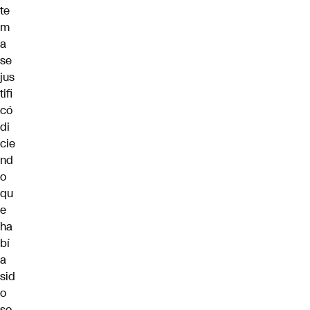
te
m
a
se
jus
tifi
có
di
cie
nd
o
qu
e
ha
bí
a
sid
o
so