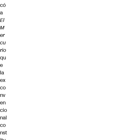
có
a
El
M
er
cu
rio
qu
e
la
ex
co
nv
en
cio
nal
co
nst