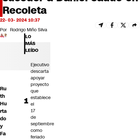
Futuro 360
Recoleta
Opinión
22- 03- 2024 10:37
Por
Rodrigo Miño Silva
LO
MÁS
LEÍDO
Ejecutivo
descarta
apoyar
proyecto
Ru
que
th
establece
Hu
el
17
rta
de
do
septiembre
y
como
Fa
feriado