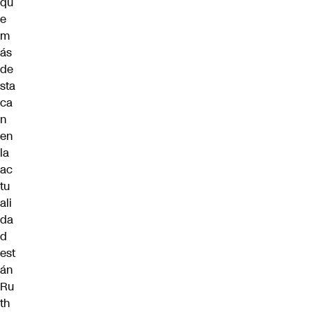
qu
e
m
ás
de
sta
ca
n
en
la
ac
tu
ali
da
d
est
án
Ru
th