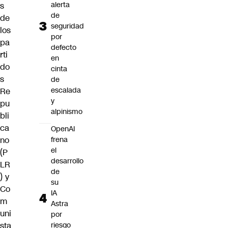
alerta
s
de
de
seguridad
los
por
pa
defecto
rti
en
do
cinta
s
de
escalada
Re
y
pu
alpinismo
bli
ca
OpenAI
frena
no
el
(P
desarrollo
LR
de
) y
su
Co
IA
m
Astra
uni
por
riesgo
sta