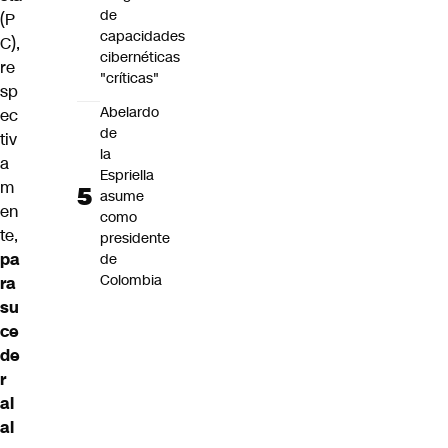
de
(P
capacidades
C),
cibernéticas
re
"críticas"
sp
Abelardo
ec
de
tiv
la
a
Espriella
m
asume
en
como
te,
presidente
pa
de
Colombia
ra
su
ce
de
r
al
al