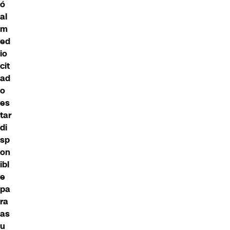
ó
al
m
ed
io
cit
ad
o
es
tar
di
sp
on
ibl
e
pa
ra
as
u