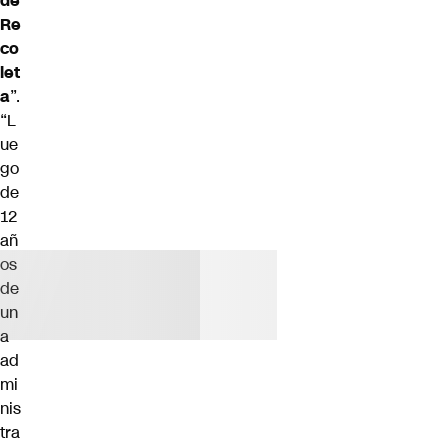
de
Re
co
let
a
”.
“L
ue
go
de
12
añ
os
de
un
a
ad
mi
nis
tra