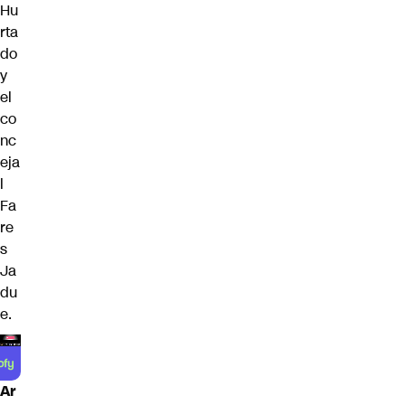
Hu
rta
do
y
el
co
nc
eja
l
Fa
re
s
Ja
du
e.
Ar