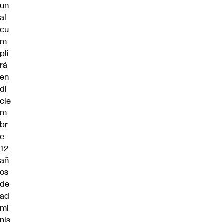
un
al
cu
m
pli
rá
en
di
cie
m
br
e
12
añ
os
de
ad
mi
nis