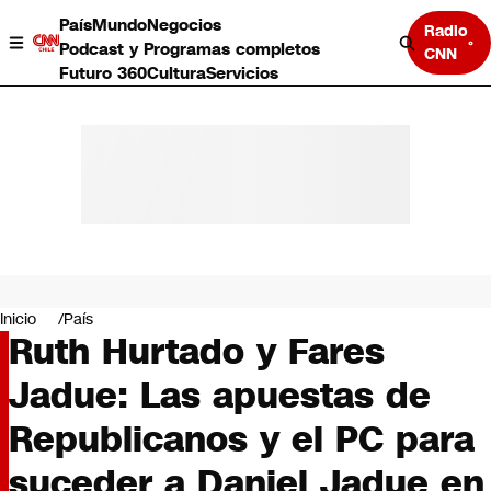
País
Mundo
Negocios
Radio
Podcast y Programas completos
CNN
Futuro 360
Cultura
Servicios
País
Mundo
Negocios
Inicio
País
Ruth Hurtado y Fares
Deportes
Programas completos
Jadue: Las apuestas de
Cultura
Servicios
Republicanos y el PC para
Bits
CNN Data
suceder a Daniel Jadue en
CNN tiempo