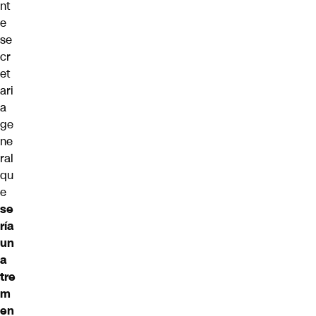
nt
e
se
cr
et
ari
a
ge
ne
ral
qu
e
se
ría
un
a
tre
m
en