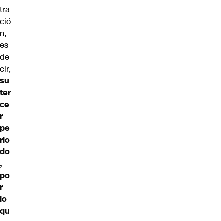
tra
ció
n,
es
de
cir,
su
ter
ce
r
pe
rio
do
,
po
r
lo
qu