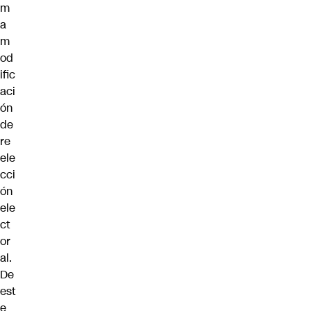
m
a
m
od
ific
aci
ón
de
re
ele
cci
ón
ele
ct
or
al.
De
est
e