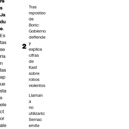
re
Tras
s
reposteo
Ja
de
du
Boric:
e
.
Gobierno
Es
defiende
tas
y
se
explica
cifras
ría
de
n
Kast
las
sobre
ap
robos
ue
violentos
sta
Llaman
s
a
ele
no
ct
utilizarlo:
or
Sernac
ale
emite