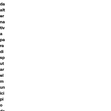
da
alt
er
na
tiv
a
pa
ra
di
sp
ut
ar
el
m
un
ici
pi
o