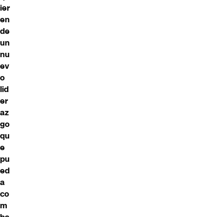
ier
en
de
un
nu
ev
o
lid
er
az
go
qu
e
pu
ed
a
co
m