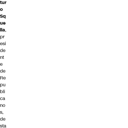
tur
o
Sq
ue
lla
,
pr
esi
de
nt
e
de
Re
pu
bli
ca
no
s,
de
sta