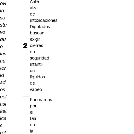
Ante
ovi
alza
lh
de
so
intoxicaciones:
stu
Diputados
vo
buscan
qu
exigir
cierres
e
de
las
seguridad
au
infantil
tor
en
id
líquidos
ad
de
es
vapeo
ecl
Panoramas
asi
por
ást
el
ica
Día
de
s
la
ref