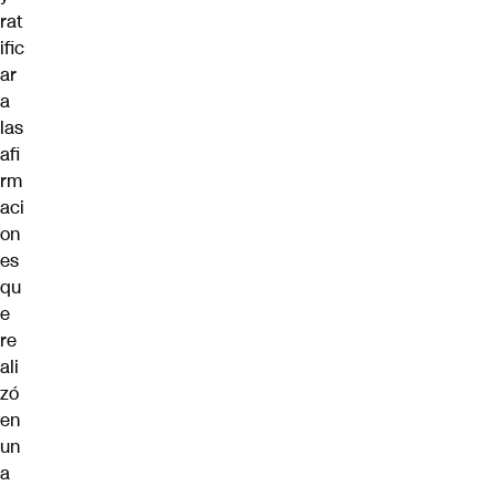
rat
ific
ar
a
las
afi
rm
aci
on
es
qu
e
re
ali
zó
en
un
a