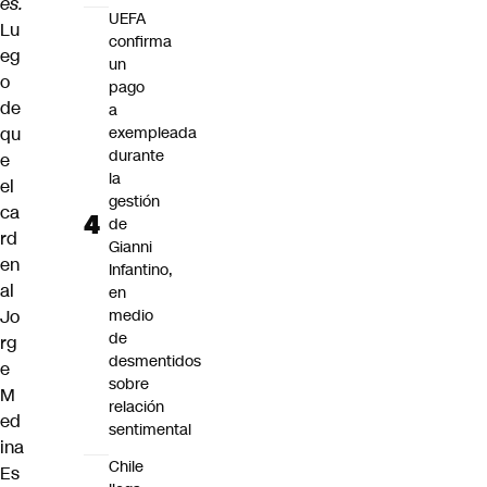
es.
UEFA
Lu
confirma
eg
un
o
pago
de
a
qu
exempleada
durante
e
la
el
gestión
ca
de
rd
Gianni
en
Infantino,
al
en
Jo
medio
de
rg
desmentidos
e
sobre
M
relación
ed
sentimental
ina
Chile
Es