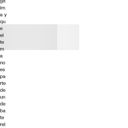
gít
im
a y
qu
e
el
te
m
a
no
es
pa
rte
de
un
de
ba
te
rel