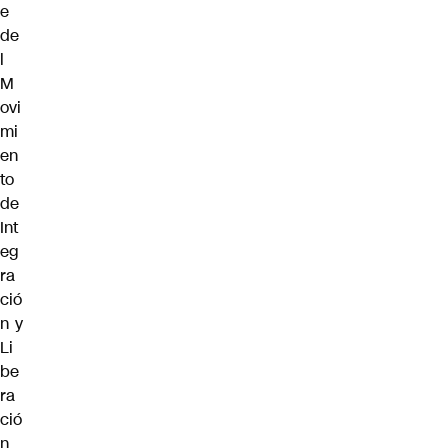
e
de
l
M
ovi
mi
en
to
de
Int
eg
ra
ció
n y
Li
be
ra
ció
n