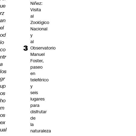
Niñez:
ue
Visita
rz
al
an
Zoológico
el
Nacional
od
y
al
io
Observatorio
co
Manuel
ntr
Foster,
a
paseo
los
en
gr
teleférico
up
y
seis
os
lugares
ho
para
m
disfrutar
os
de
ex
la
ual
naturaleza