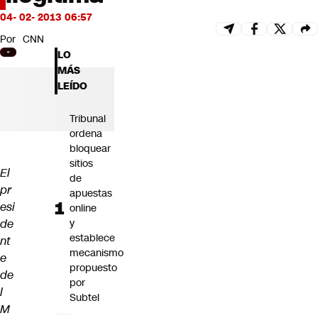
Futuro 360
04- 02- 2013 06:57
Opinión
Por
CNN
LO
MÁS
LEÍDO
Tribunal
ordena
bloquear
sitios
El
de
pr
apuestas
esi
online
de
y
establece
nt
mecanismo
e
propuesto
de
por
l
Subtel
M