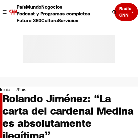
País
Mundo
Negocios
Radio
Podcast y Programas completos
CNN
Futuro 360
Cultura
Servicios
País
Mundo
Negocios
Inicio
País
Rolando Jiménez: “La
Deportes
Programas completos
carta del cardenal Medina
Cultura
Servicios
es absolutamente
Bits
CNN Data
ilegítima”
CNN tiempo