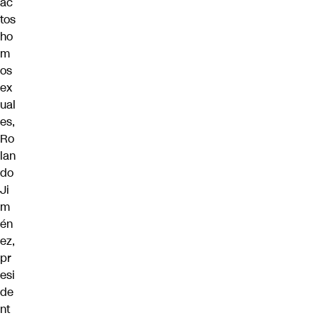
ac
tos
ho
m
os
ex
ual
es,
Ro
lan
do
Ji
m
én
ez,
pr
esi
de
nt