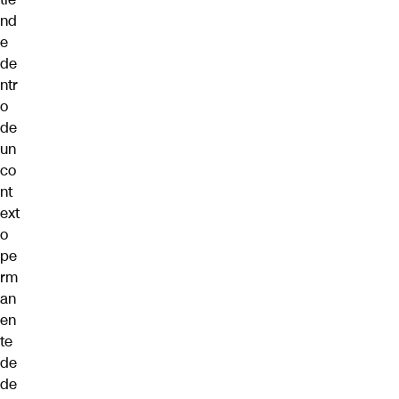
nd
e
de
ntr
o
de
un
co
nt
ext
o
pe
rm
an
en
te
de
de