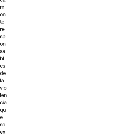
m
en
te
re
sp
on
sa
bl
es
de
la
vio
len
cia
qu
e
se
ex