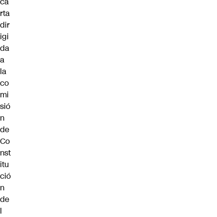
ca
rta
dir
igi
da
a
la
co
mi
sió
n
de
Co
nst
itu
ció
n
de
l