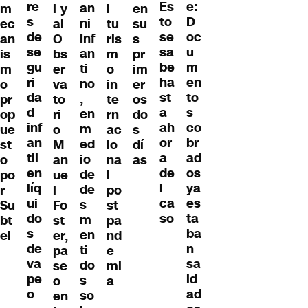
re
e:
Es
an
m
l y
l
en
s
D
to
ni
ec
al
tu
su
de
oc
se
Inf
an
O
ris
s
se
u
sa
an
is
bs
m
pr
gu
m
be
ti
m
er
o
im
ri
en
ha
no
o
va
in
er
da
to
st
,
pr
to
te
os
d
s
a
en
op
ri
rn
do
inf
co
ah
m
ue
o
ac
s
an
br
or
ed
st
M
io
dí
til
ad
a
io
o
an
na
as
en
os
de
de
po
ue
l
líq
ya
l
de
r
l
po
ui
es
ca
s
Su
Fo
st
do
ta
so
m
bt
st
pa
s
ba
en
el
er,
nd
de
n
ti
pa
e
va
sa
do
se
mi
pe
ld
s
o
a
o
ad
so
en