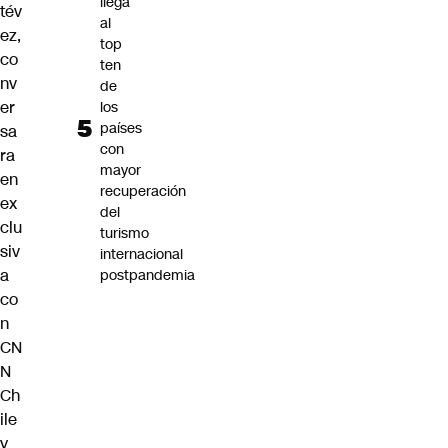
llega
tév
al
ez,
top
co
ten
nv
de
er
los
países
sa
con
ra
mayor
en
recuperación
ex
del
clu
turismo
siv
internacional
a
postpandemia
co
n
CN
N
Ch
ile
y