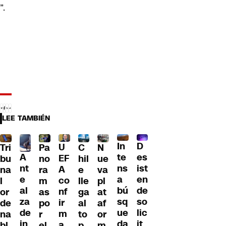
”.
LEE TAMBIÉN
D
In
U
Tri
Pa
C
N
A
es
te
EF
bu
no
hil
ue
nt
ist
ns
A
na
ra
e
va
e
en
a
co
l
m
lle
pl
al
de
bú
nf
or
as
ga
at
za
so
sq
ir
de
po
al
af
de
lic
ue
m
na
r
to
or
in
it
da
a
bl
el
p
m