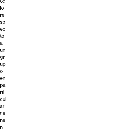
od
io
re
sp
ec
to
a
un
gr
up
o
en
pa
rti
cul
ar
tie
ne
n