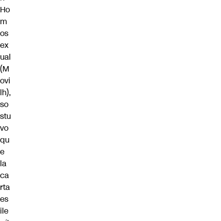
Ho
m
os
ex
ual
(M
ovi
lh),
so
stu
vo
qu
e
la
ca
rta
es
ile