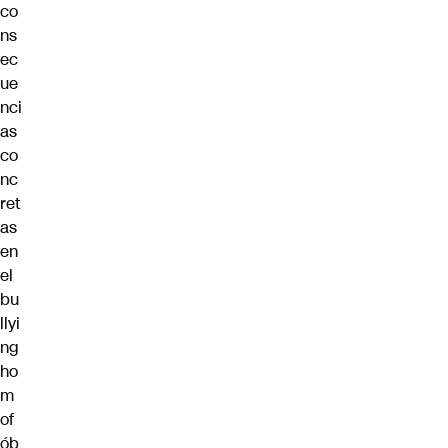
co
ns
ec
ue
nci
as
co
nc
ret
as
en
el
bu
llyi
ng
ho
m
of
ób