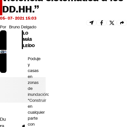
Futuro 360
DD.HH.”
Opinión
05- 07- 2021 15:03
Por
Bruno Delgado
LO
MÁS
LEÍDO
Poduje
y
casas
en
zonas
de
inundación:
"Construir
en
cualquier
parte
Du
con
ra