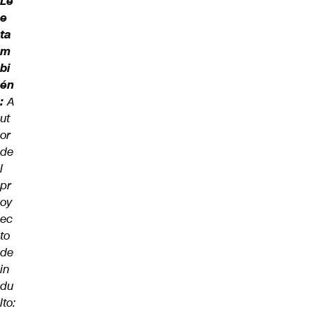
Le
e
ta
m
bi
én
:
A
ut
or
de
l
pr
oy
ec
to
de
in
du
lto: