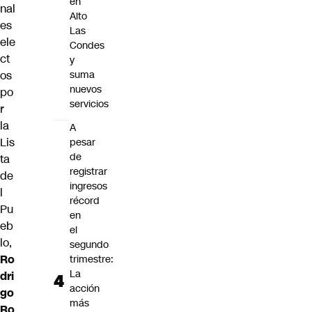
en
nal
Alto
es
Las
ele
Condes
ct
y
os
suma
nuevos
po
servicios
r
la
A
Lis
pesar
de
ta
registrar
de
ingresos
l
récord
Pu
en
eb
el
lo,
segundo
Ro
trimestre:
La
dri
acción
go
más
Ro