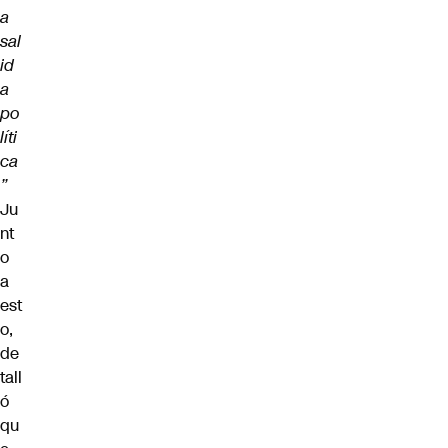
a
sal
id
a
po
líti
ca
”
Ju
nt
o
a
est
o,
de
tall
ó
qu