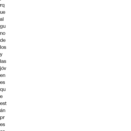
rq
ue
al
gu
no
de
los
y
las
jóv
en
es
qu
e
est
án
pr
es