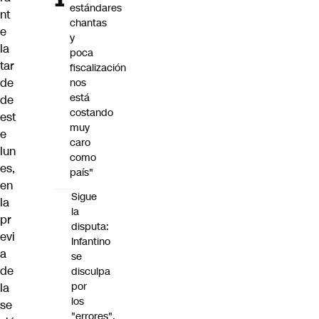
estándares
nt
chantas
e
y
la
poca
tar
fiscalización
de
nos
está
de
costando
est
muy
e
caro
lun
como
es,
país"
en
Sigue
la
la
pr
disputa:
evi
Infantino
a
se
de
disculpa
por
la
los
se
"errores",