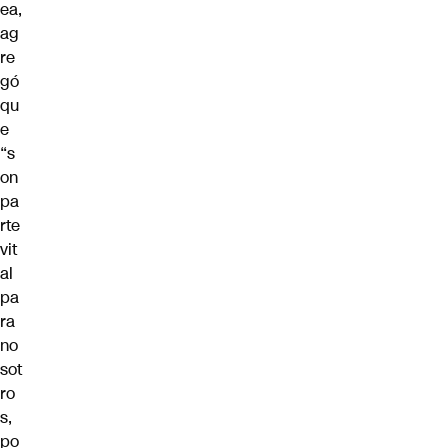
ea,
ag
re
gó
qu
e
“s
on
pa
rte
vit
al
pa
ra
no
sot
ro
s,
po