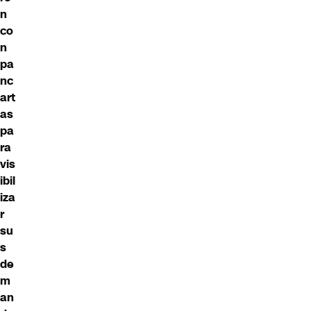
n
co
n
pa
nc
art
as
pa
ra
vis
ibil
iza
r
su
s
de
m
an