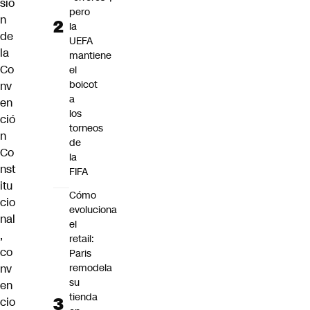
sió
pero
n
la
de
UEFA
la
mantiene
Co
el
boicot
nv
a
en
los
ció
torneos
n
de
Co
la
nst
FIFA
itu
Cómo
cio
evoluciona
nal
el
,
retail:
co
Paris
nv
remodela
su
en
tienda
cio