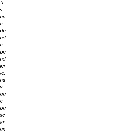
“E
s
un
a
de
ud
a
pe
nd
ien
te,
ha
y
qu
e
bu
sc
ar
un