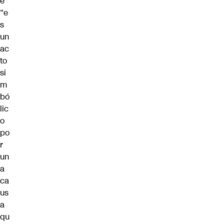
e
“e
s
un
ac
to
si
m
bó
lic
o
po
r
un
a
ca
us
a
qu