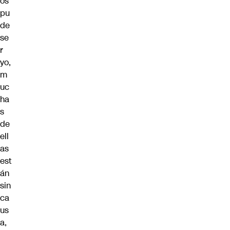
os
pu
de
se
r
yo,
m
uc
ha
s
de
ell
as
est
án
sin
ca
us
a,