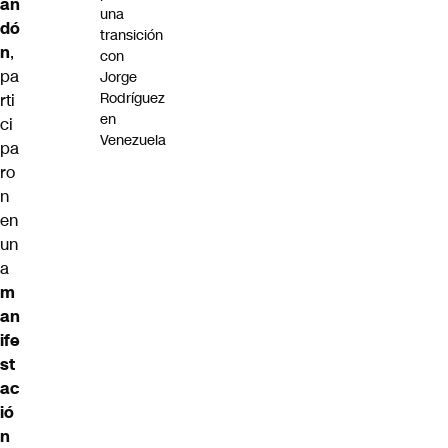
an
una
dó
transición
n
,
con
pa
Jorge
Rodríguez
rti
en
ci
Venezuela
pa
ro
n
en
un
a
m
an
ife
st
ac
ió
n