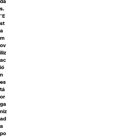
da
s.
“
E
st
a
m
ov
iliz
ac
ió
n
es
tá
or
ga
niz
ad
a
po