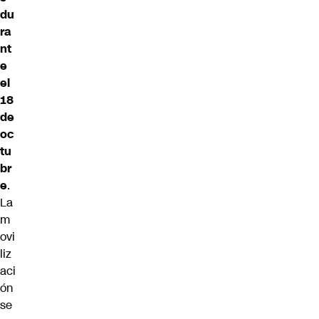
du
ra
nt
e
el
18
de
oc
tu
br
e
.
La
m
ovi
liz
aci
ón
se