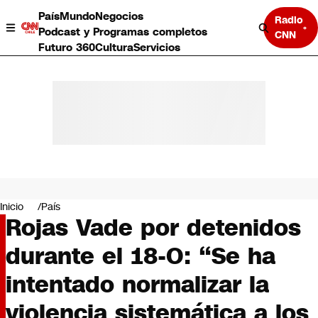
País
Mundo
Negocios
Radio
Podcast y Programas completos
CNN
Futuro 360
Cultura
Servicios
País
Mundo
Negocios
Inicio
País
Rojas Vade por detenidos
Deportes
Programas completos
durante el 18-O: “Se ha
Cultura
Servicios
intentado normalizar la
Bits
CNN Data
violencia sistemática a los
CNN tiempo