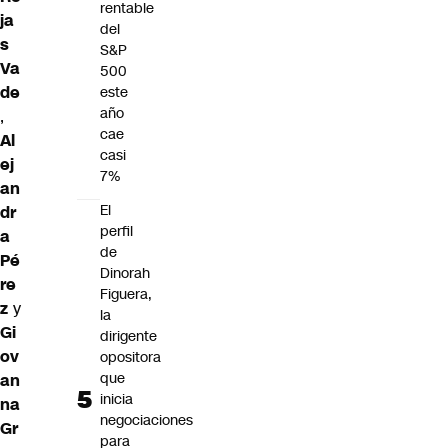
rentable
ja
del
s
S&P
Va
500
de
este
año
,
cae
Al
casi
ej
7%
an
El
dr
perfil
a
de
Pé
Dinorah
re
Figuera,
z
y
la
Gi
dirigente
ov
opositora
que
an
inicia
na
negociaciones
Gr
para