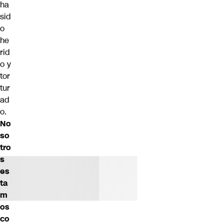
ha
sid
o
he
rid
o y
tor
tur
ad
o.
No
so
tro
s
es
ta
m
os
co