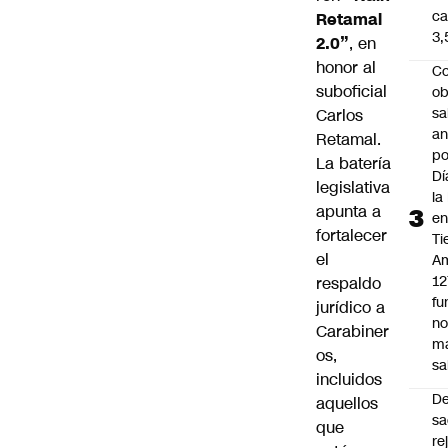
ca
Retamal
3
2.0”
, en
honor al
Co
suboficial
ob
sa
Carlos
an
Retamal.
po
La batería
Dí
legislativa
la
apunta a
e
fortalecer
Ti
el
Am
12
respaldo
fu
jurídico a
n
Carabiner
m
os,
sa
incluidos
D
aquellos
sa
que
re