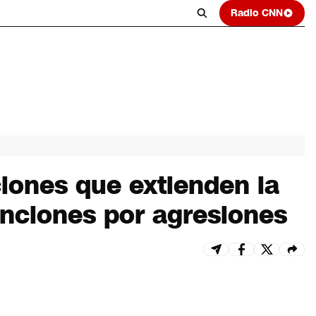
Radio CNN
iones que extienden la
anciones por agresiones