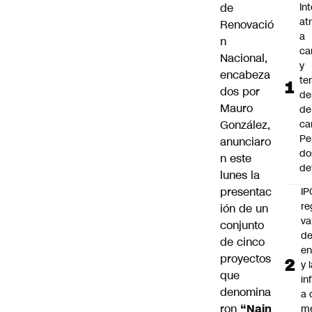
de
In
at
Renovació
a
n
ca
Nacional,
y
encabeza
te
dos por
de
Mauro
de
González,
ca
Pe
anunciaro
do
n este
de
lunes la
presentac
IP
re
ión de un
va
conjunto
de
de cinco
en
proyectos
y 
que
in
denomina
a 
ron
“Nain
m