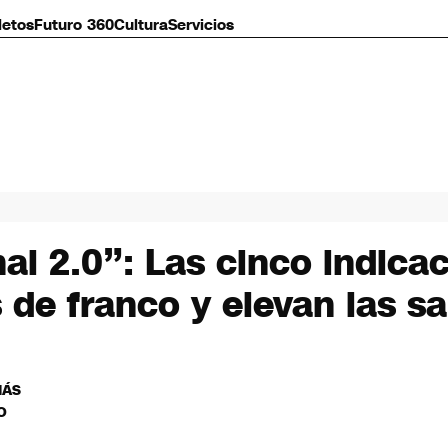
letos
Futuro 360
Cultura
Servicios
l 2.0”: Las cinco indicac
 de franco y elevan las s
MÁS
O