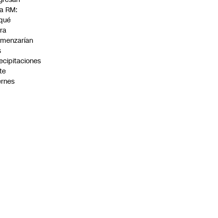
la RM:
qué
ra
menzarían
s
ecipitaciones
te
ernes