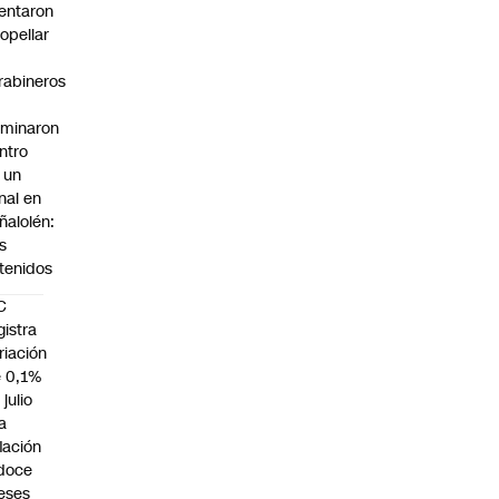
tentaron
ropellar
rabineros
rminaron
ntro
 un
nal en
ñalolén:
s
tenidos
C
gistra
riación
 0,1%
 julio
la
flación
doce
eses