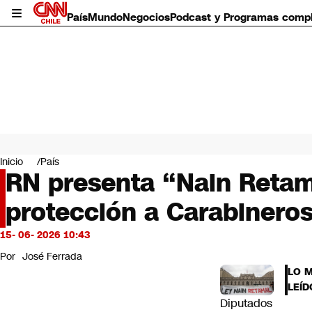
País
Mundo
Negocios
Podcast y Programas comp
País
Mundo
Inicio
País
Negocios
RN presenta “Nain Retama
Deportes
protección a Carabineros
Programas completos
Cultura
Servicios
15- 06- 2026 10:43
Bits
Por
José Ferrada
CNN Data
LO 
CNN tiempo
LEÍD
Futuro 360
Diputados
Opinión