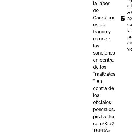
la labor
a 
de
A 
Carabiner
ho
os de
co
la
franco y
pr
reforzar
es
las
vi
sanciones
en contra
de los
“maltratos
” en
contra de
los
oficiales
policiales.
pic.twitter.
com/Xlb2
TSPRAx