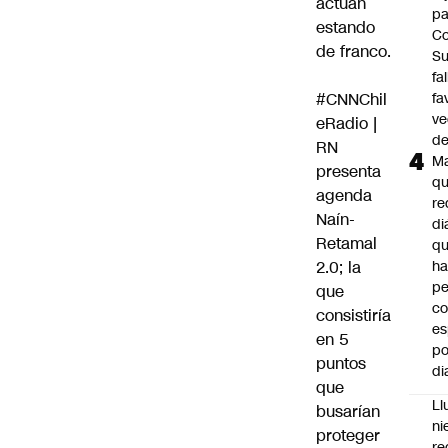
actúan
pa
estando
Co
de franco.
S
fa
#CNNChil
fa
ve
eRadio
|
d
RN
M
presenta
q
agenda
re
Naín-
di
Retamal
q
2.0; la
ha
pe
que
co
consistiría
es
en 5
po
puntos
di
que
Ll
busarían
ni
proteger
re