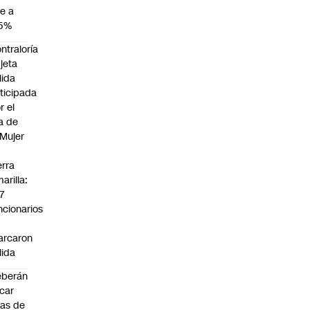
e a
,5%
ntraloría
jeta
lida
ticipada
r el
a de
 Mujer
n
erra
arilla:
7
ncionarios
o
arcaron
lida
eberán
car
jas de