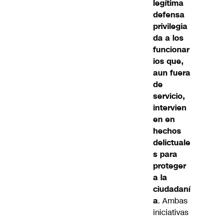
legítima
defensa
privilegia
da a los
funcionar
ios que,
aun fuera
de
servicio,
intervien
en en
hechos
delictuale
s para
proteger
a la
ciudadaní
a
. Ambas
iniciativas