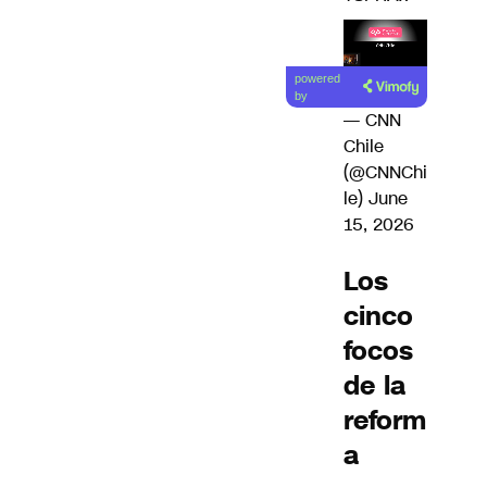
Lea el
powered
artículo
by
— CNN
Chile
(@CNNChi
le)
June
15, 2026
Los
cinco
focos
de la
reform
a