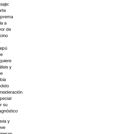
saje:
rte
uprema
lla a
vor de
cino
e
aipú
ue
quiere
álisis y
ue
bía
dido
nsideración
pecial
r su
agnóstico
uvia y
eve
gresan