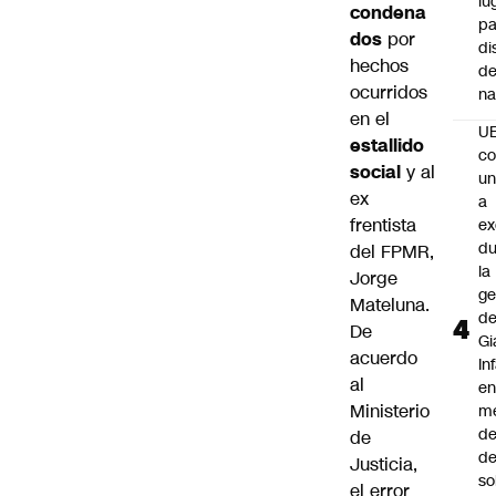
lu
condena
pa
dos
por
di
hechos
de
ocurridos
na
en el
U
estallido
co
social
y al
un
ex
a
frentista
e
du
del FPMR,
la
Jorge
ge
Mateluna
.
d
De
Gi
acuerdo
In
al
e
Ministerio
m
d
de
de
Justicia,
so
el error