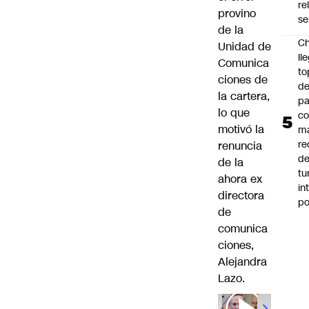
re
provino
se
de la
Ch
Unidad de
ll
Comunica
to
ciones de
de
la cartera,
pa
lo que
c
motivó la
m
re
renuncia
de
de la
tu
ahora ex
in
directora
p
de
comunica
ciones,
Alejandra
Lazo.