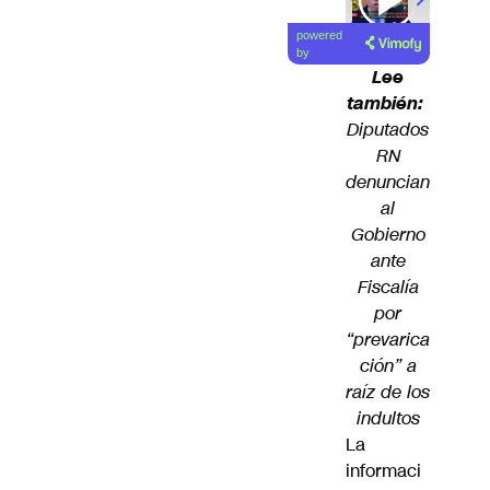
powered
by
Lee
también:
Diputados
RN
denuncian
al
Gobierno
ante
Fiscalía
por
“prevarica
ción” a
raíz de los
indultos
La
informaci