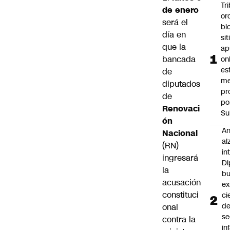
Tr
de enero
or
será el
bl
día en
si
que la
ap
bancada
on
es
de
me
diputados
pr
de
po
Renovaci
Su
ón
An
Nacional
al
(RN)
in
ingresará
Di
la
b
acusación
ex
constituci
ci
d
onal
se
contra la
in