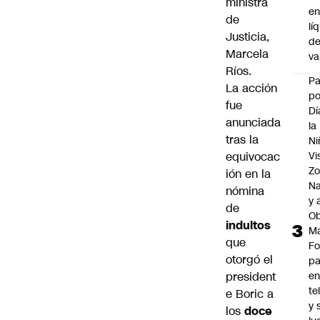
ministra
e
de
lí
Justicia,
d
Marcela
v
Ríos
.
P
La acción
po
fue
Dí
anunciada
la
tras la
Ni
equivocac
Vi
Zo
ión en la
Na
nómina
y 
de
Ob
indultos
M
que
Fo
otorgó el
p
president
e
te
e Boric a
y 
los
doce