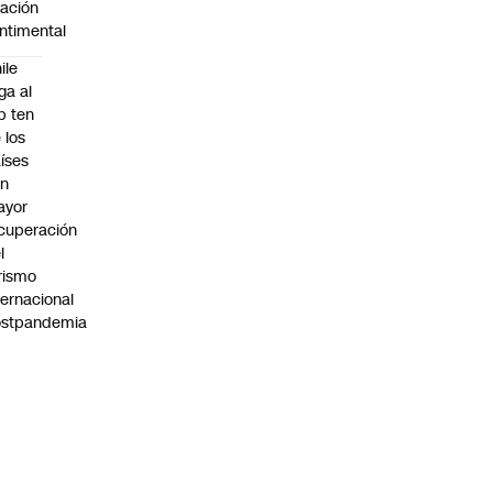
lación
ntimental
ile
ega al
p ten
 los
íses
on
ayor
cuperación
l
rismo
ternacional
ostpandemia