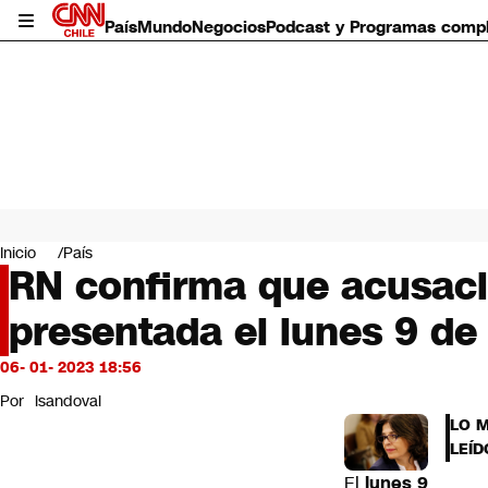
País
Mundo
Negocios
Podcast y Programas comp
País
Mundo
Inicio
País
Negocios
RN confirma que acusació
Deportes
presentada el lunes 9 de
Programas completos
Cultura
Servicios
06- 01- 2023 18:56
Bits
Por
lsandoval
CNN Data
LO 
CNN tiempo
LEÍD
Futuro 360
El
lunes 9
Opinión