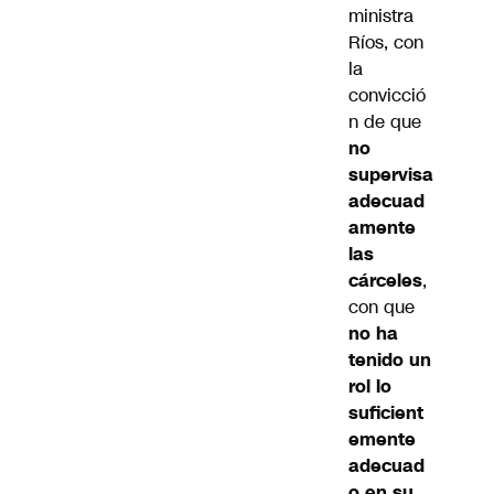
ministra
Ríos, con
la
convicció
n de que
no
supervisa
adecuad
amente
las
cárceles
,
con que
no ha
tenido un
rol lo
suficient
emente
adecuad
o en su