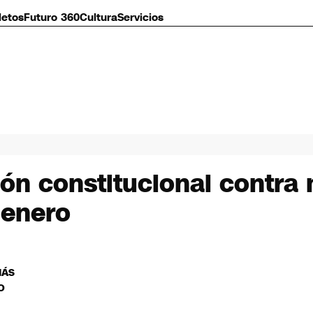
letos
Futuro 360
Cultura
Servicios
n constitucional contra m
 enero
MÁS
O