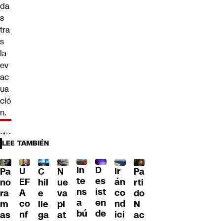
da
s
tra
s
la
ev
ac
ua
ció
n.
LEE TAMBIÉN
D
In
U
Ir
Pa
C
N
Pa
es
te
EF
án
no
hil
ue
rti
ist
ns
A
co
ra
e
va
do
en
a
co
nd
m
lle
pl
N
de
bú
nf
ici
as
ga
at
ac