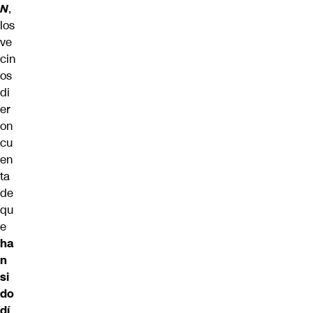
N
,
los
ve
cin
os
di
er
on
cu
en
ta
de
qu
e
ha
n
si
do
dí