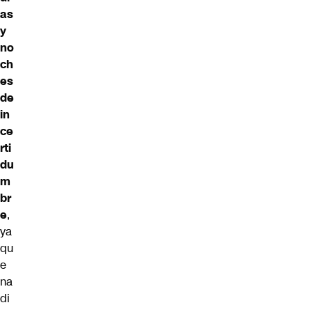
as
y
no
ch
es
de
in
ce
rti
du
m
br
e
,
ya
qu
e
na
di