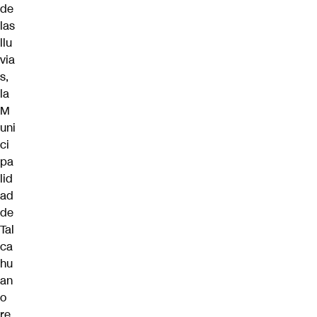
de
las
llu
via
s,
la
M
uni
ci
pa
lid
ad
de
Tal
ca
hu
an
o
re