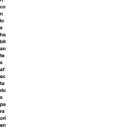
co
n
lo
s
ha
bit
an
te
s
af
ec
ta
do
s
pa
ra
ori
en