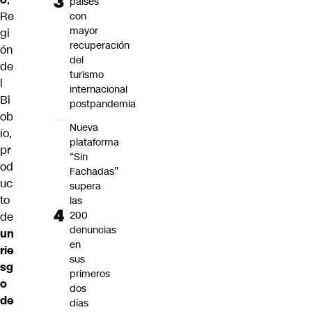
países
Re
con
mayor
gi
recuperación
ón
del
de
turismo
l
internacional
Bi
postpandemia
ob
Nueva
ío,
plataforma
pr
“Sin
od
Fachadas”
uc
supera
to
las
200
de
denuncias
un
en
rie
sus
sg
primeros
o
dos
de
días