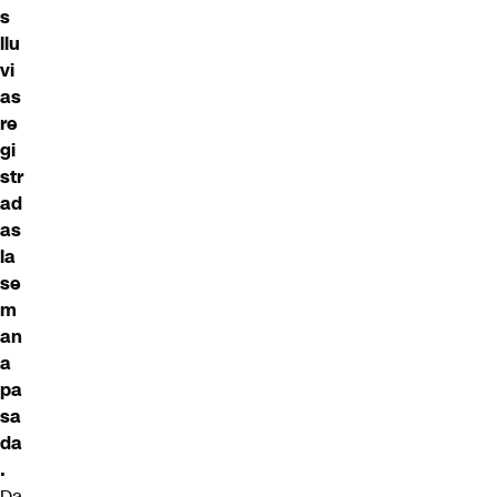
s
llu
vi
as
re
gi
str
ad
as
la
se
m
an
a
pa
sa
da
.
Da