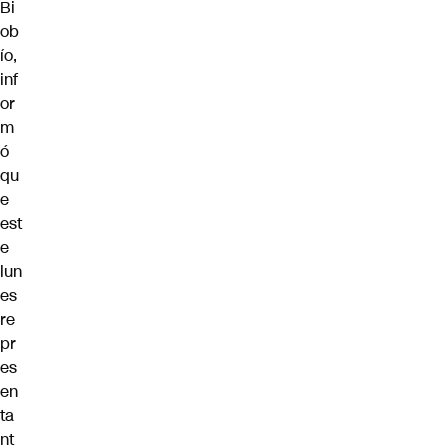
Bi
ob
ío,
inf
or
m
ó
qu
e
est
e
lun
es
re
pr
es
en
ta
nt