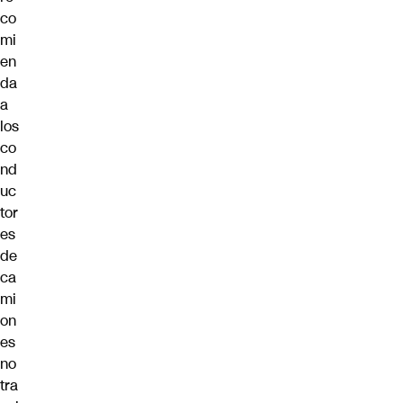
co
mi
en
da
a
los
co
nd
uc
tor
es
de
ca
mi
on
es
no
tra