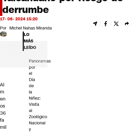
Futuro 360
derrumbe
Opinión
17- 06- 2024 15:20
Por
Michel Nahas Miranda
LO
MÁS
LEÍDO
Panoramas
por
el
Día
Al
de
m
la
Niñez:
en
Visita
os
al
36
Zoológico
fa
Nacional
mil
y