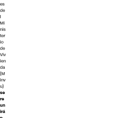
es
de
l
Mi
nis
ter
io
de
Viv
ien
da
(M
inv
u)
se
re
un
irá
n