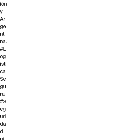
ión
y
Ar
ge
nti
na.
#L
og
ísti
ca
Se
gu
ra
#S
eg
uri
da
d
pi