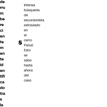
de
Intensa
rru
búsqueda
m
de
be
excursionista
re
extraviado
ci
en
el
en
cerro
te
Panul:
m
Esto
en
se
te
sabe
id
hasta
en
ahora
del
tifi
caso
ca
do
tra
s
la