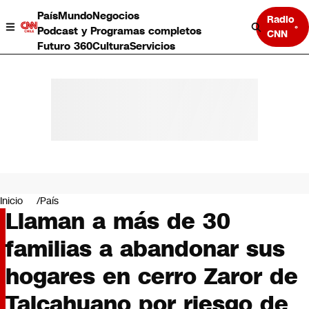
País
Mundo
Negocios
Radio
Podcast y Programas completos
CNN
Futuro 360
Cultura
Servicios
País
Mundo
Negocios
Inicio
País
Llaman a más de 30
Deportes
Programas completos
familias a abandonar sus
Cultura
Servicios
hogares en cerro Zaror de
Bits
CNN Data
Talcahuano por riesgo de
CNN tiempo