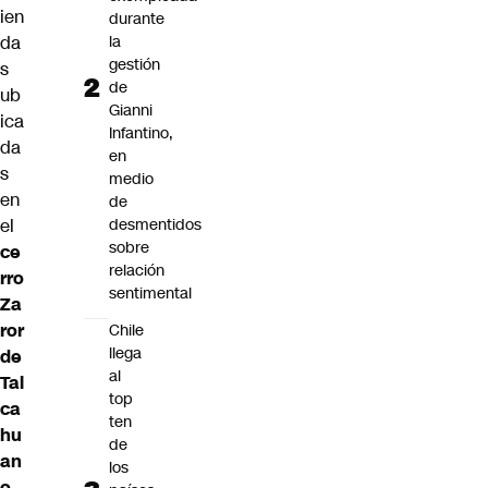
ien
durante
da
la
gestión
s
de
ub
Gianni
ica
Infantino,
da
en
s
medio
en
de
el
desmentidos
sobre
c
e
relación
rro
sentimental
Za
ror
Chile
llega
de
al
Tal
top
ca
ten
hu
de
an
los
o
,