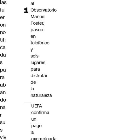
ias
al
fu
Observatorio
Manuel
er
Foster,
on
paseo
no
en
tifi
teleférico
ca
y
da
seis
s
lugares
para
pa
disfrutar
ra
de
ab
la
an
naturaleza
do
UEFA
na
confirma
r
un
su
pago
s
a
viv
exempleada