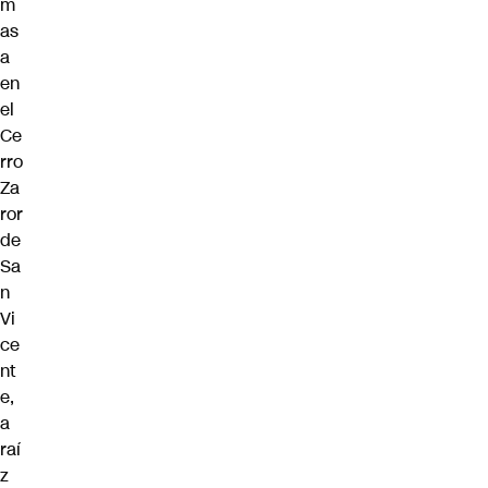
m
as
a
en
el
Ce
rro
Za
ror
de
Sa
n
Vi
ce
nt
e,
a
raí
z