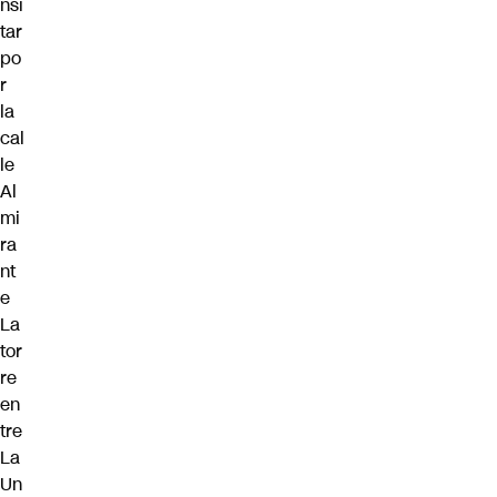
nsi
tar
po
r
la
cal
le
Al
mi
ra
nt
e
La
tor
re
en
tre
La
Un