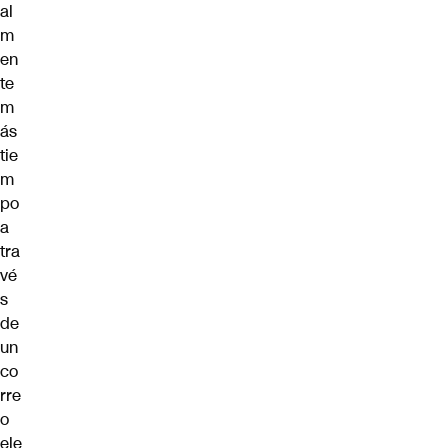
al
m
en
te
m
ás
tie
m
po
a
tra
vé
s
de
un
co
rre
o
ele