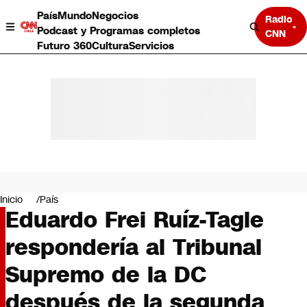
País
Mundo
Negocios
Radio
Podcast y Programas completos
CNN
Futuro 360
Cultura
Servicios
País
Mundo
Negocios
Inicio
País
Eduardo Frei Ruíz-Tagle
Deportes
Programas completos
respondería al Tribunal
Cultura
Servicios
Supremo de la DC
Bits
CNN Data
después de la segunda
CNN tiempo