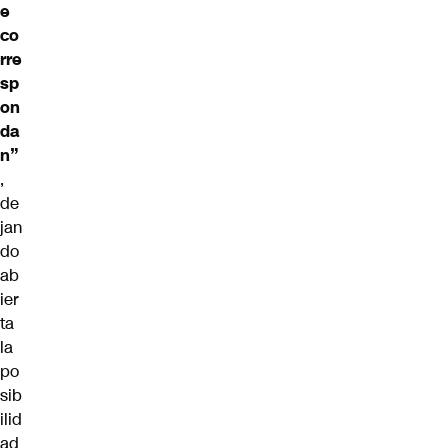
e
co
rre
sp
on
da
n”
,
de
jan
do
ab
ier
ta
la
po
sib
ilid
ad