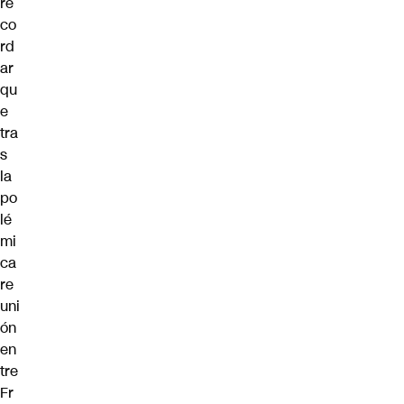
re
co
rd
ar
qu
e
tra
s
la
po
lé
mi
ca
re
uni
ón
en
tre
Fr