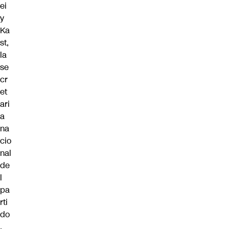
ei
y
Ka
st,
la
se
cr
et
ari
a
na
cio
nal
de
l
pa
rti
do
,