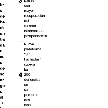
países
br
con
e
mayor
recuperación
de
del
be
turismo
rá
internacional
en
postpandemia
tre
Nueva
ga
plataforma
r
“Sin
su
Fachadas”
s
supera
de
las
sc
200
denuncias
ar
en
go
sus
s
primeros
al
dos
Tri
días