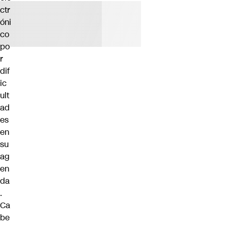
ctr
óni
co
po
r
dif
ic
ult
ad
es
en
su
ag
en
da
.
Ca
be