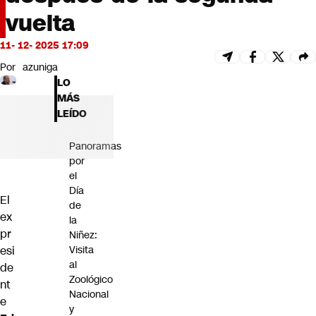
Futuro 360
vuelta
Opinión
11- 12- 2025 17:09
Por
azuniga
LO
MÁS
LEÍDO
Panoramas
por
el
Día
El
de
ex
la
pr
Niñez:
Visita
esi
al
de
Zoológico
nt
Nacional
e
y