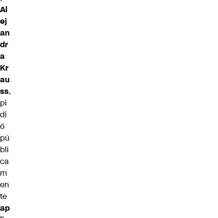
Al
ej
an
dr
a
Kr
au
ss
,
pi
di
ó
pú
bli
ca
m
en
te
ap