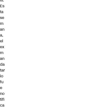
ís.
Es
ta
se
m
an
a,
el
ex
m
an
da
tar
io
fu
e
no
tifi
ca