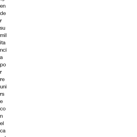
en
de
r
su
mil
ita
nci
a
po
r
re
uni
rs
e
co
n
el
ca