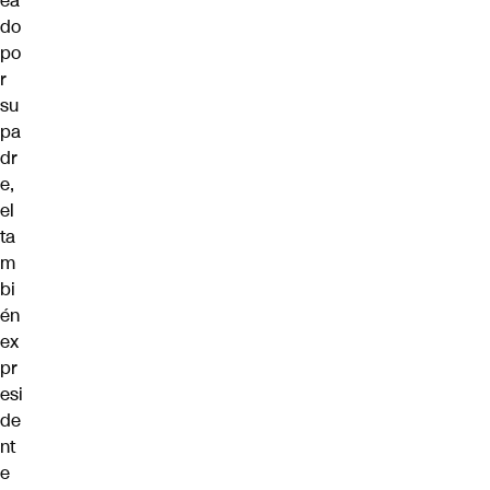
ea
do
po
r
su
pa
dr
e,
el
ta
m
bi
én
ex
pr
esi
de
nt
e