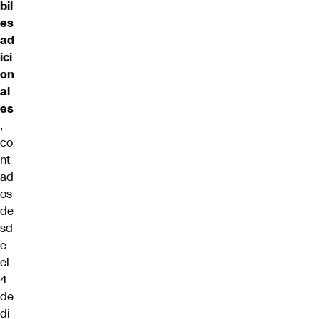
bil
es
ad
ici
on
al
es
,
co
nt
ad
os
de
sd
e
el
4
de
di