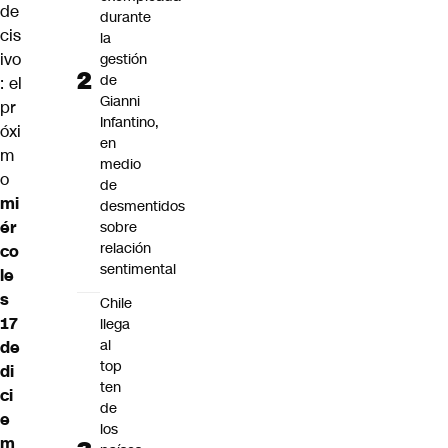
de
durante
cis
la
ivo
gestión
de
: el
Gianni
pr
Infantino,
óxi
en
m
medio
o
de
mi
desmentidos
ér
sobre
relación
co
sentimental
le
s
Chile
17
llega
al
de
top
di
ten
ci
de
e
los
m