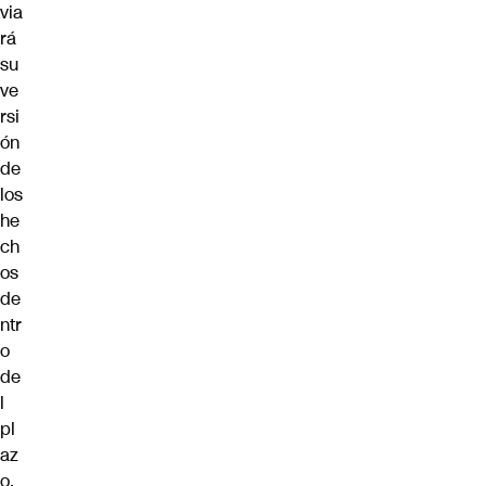
via
rá
su
ve
rsi
ón
de
los
he
ch
os
de
ntr
o
de
l
pl
az
o,