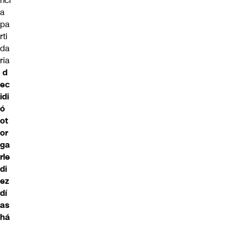
nci
a
pa
rti
da
ria
d
ec
idi
ó
ot
or
ga
rle
di
ez
dí
as
há