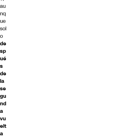
au
nq
ue
sol
o
de
sp
ué
s
de
la
se
gu
nd
a
vu
elt
a