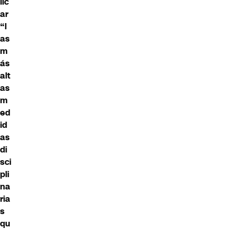
lic
ar
“l
as
m
ás
alt
as
m
ed
id
as
di
sci
pli
na
ria
s
qu