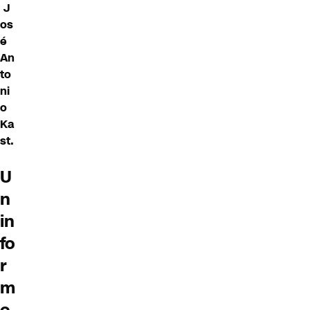
J
os
é
An
to
ni
o
Ka
st
.
U
n
in
fo
r
m