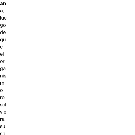
an
a
,
lue
go
de
qu
e
el
or
ga
nis
m
o
re
sol
vie
ra
su
sp