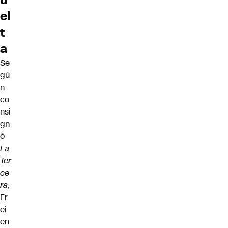
u
el
t
a
Se
gú
n
co
nsi
gn
ó
La
Ter
ce
ra
,
Fr
ei
en