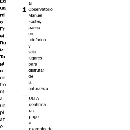
Ed
al
ua
Observatorio
rd
Manuel
Foster,
o
paseo
Fr
en
ei
teleférico
Ru
y
iz-
seis
Ta
lugares
gl
para
disfrutar
e
de
en
la
fre
naturaleza
nt
a
UEFA
confirma
un
un
pl
pago
az
a
o
exempleada