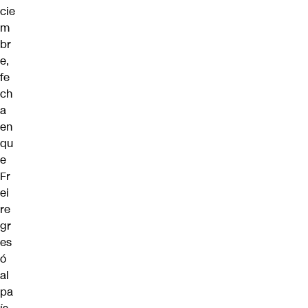
cie
m
br
e,
fe
ch
a
en
qu
e
Fr
ei
re
gr
es
ó
al
pa