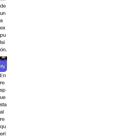
de
un
a
ex
pu
lsi
ón.
En
re
sp
ue
sta
al
re
qu
eri