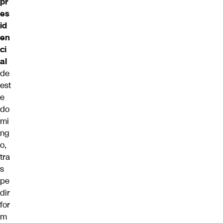
pr
es
id
en
ci
al
de
est
e
do
mi
ng
o,
tra
s
pe
dir
for
m