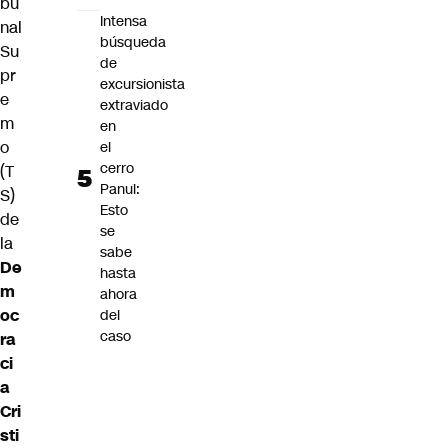
bu
Intensa
nal
búsqueda
Su
de
pr
excursionista
e
extraviado
m
en
o
el
cerro
(T
Panul:
S)
Esto
de
se
la
sabe
De
hasta
m
ahora
oc
del
caso
ra
ci
a
Cri
sti