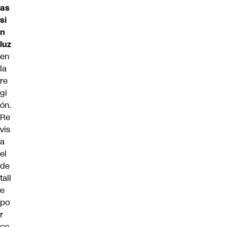
as
si
n
luz
en
la
re
gi
ón.
Re
vis
a
el
de
tall
e
po
r
co