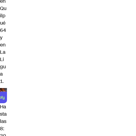
en
Qu
ilp
ué
64
y
en
La
Li
gu
a
1.
Ha
sta
las
8:
30