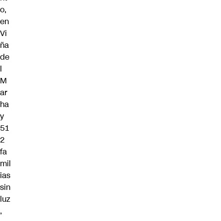
o,
en
Vi
ña
de
l
M
ar
ha
y
51
2
fa
mil
ias
sin
luz
,