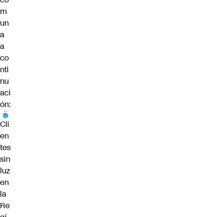
m
un
a
a
co
nti
nu
aci
ón:
Cli
en
tes
sin
luz
en
la
Re