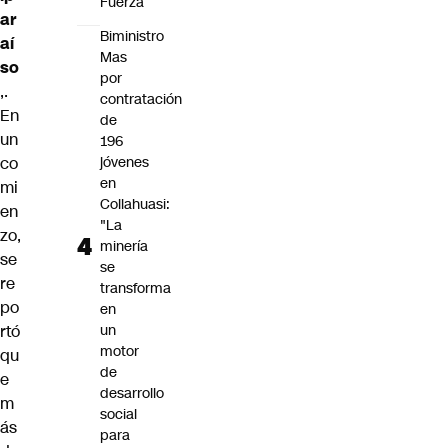
Fuerza
ar
Biministro
aí
Mas
so
por
,.
contratación
En
de
un
196
co
jóvenes
en
mi
Collahuasi:
en
"La
zo,
minería
se
se
re
transforma
po
en
rtó
un
motor
qu
de
e
desarrollo
m
social
ás
para