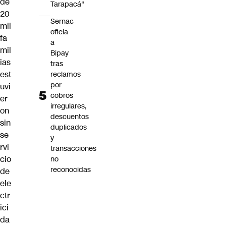
de
Tarapacá"
20
Sernac
mil
oficia
fa
a
mil
Bipay
ias
tras
est
reclamos
por
uvi
cobros
er
irregulares,
on
descuentos
sin
duplicados
se
y
rvi
transacciones
cio
no
reconocidas
de
ele
ctr
ici
da