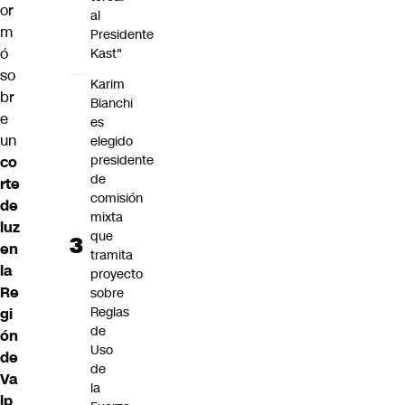
or
al
m
Presidente
ó
Kast"
so
Karim
br
Bianchi
e
es
un
elegido
presidente
co
de
rte
comisión
de
mixta
luz
que
en
tramita
la
proyecto
Re
sobre
Reglas
gi
de
ón
Uso
de
de
Va
la
lp