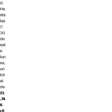
d.
Ha
sta
las
7:
30
de
est
e
lun
es,
un
tot
al
de
21
.74
6
cli