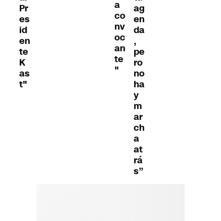
a
Pr
ag
co
es
en
nv
id
da
oc
en
,
an
te
pe
te
K
ro
"
as
no
t"
ha
y
m
ar
ch
a
at
rá
s”