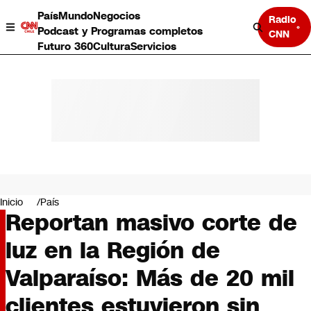
País
Mundo
Negocios
Radio
Podcast y Programas completos
CNN
Futuro 360
Cultura
Servicios
País
Mundo
Negocios
Inicio
País
Reportan masivo corte de
Deportes
Programas completos
luz en la Región de
Cultura
Servicios
Valparaíso: Más de 20 mil
Bits
CNN Data
clientes estuvieron sin
CNN tiempo