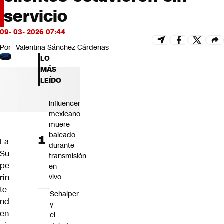
Futuro 360
servicio
Opinión
09- 03- 2026 07:44
Por
Valentina Sánchez Cárdenas
LO
MÁS
LEÍDO
Influencer
mexicano
muere
baleado
La
durante
Su
transmisión
pe
en
rin
vivo
te
Schalper
nd
y
en
el