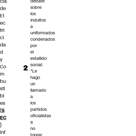
cia
debate
sobre
de
los
El
indultos
ec
a
tri
uniformados
ci
condenados
da
por
d
el
estallido
y
social:
Co
"Le
m
hago
bu
un
sti
llamado
bl
a
es
los
partidos
(
S
oficialistas
EC
a
)
no
inf
torear