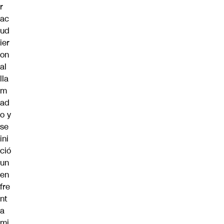
r
ac
ud
ier
on
al
lla
m
ad
o y
se
ini
ció
un
en
fre
nt
a
mi