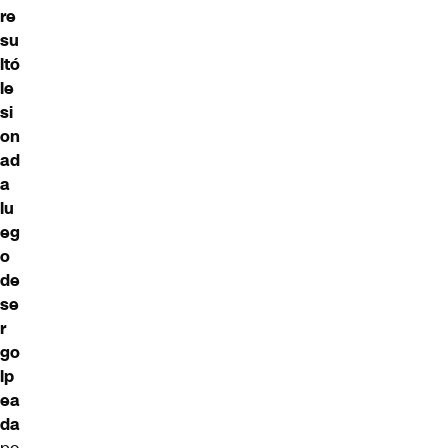
re
su
ltó
le
si
on
ad
a
lu
eg
o
de
se
r
go
lp
ea
da