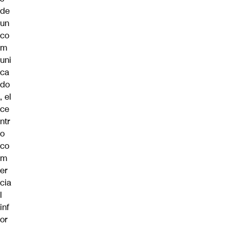
de
un
co
m
uni
ca
do
, el
ce
ntr
o
co
m
er
cia
l
inf
or