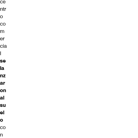
ce
ntr
o
co
m
er
cia
l
se
la
nz
ar
on
al
su
el
o
co
n