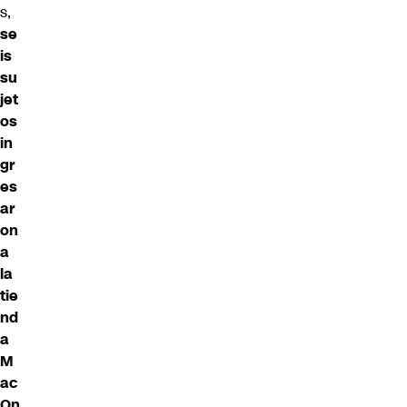
s,
se
is
su
jet
os
in
gr
es
ar
on
a
la
tie
nd
a
M
ac
On