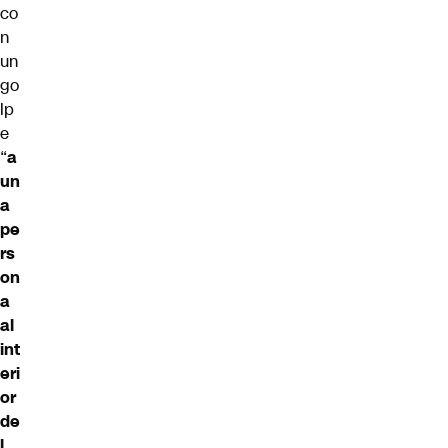
co
n
un
go
lp
e
“
a
un
a
pe
rs
on
a
al
int
eri
or
de
l