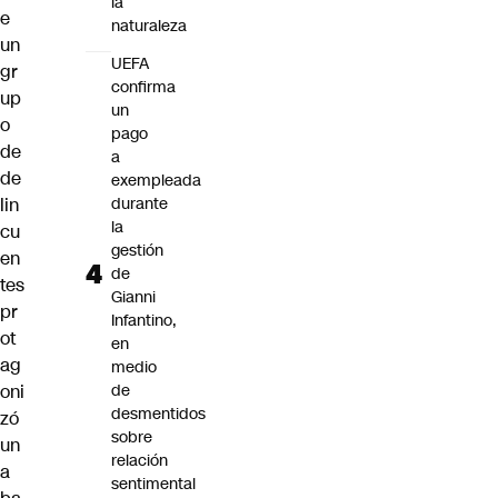
la
e
naturaleza
un
UEFA
gr
confirma
up
un
o
pago
de
a
de
exempleada
durante
lin
la
cu
gestión
en
de
tes
Gianni
pr
Infantino,
ot
en
ag
medio
de
oni
desmentidos
zó
sobre
un
relación
a
sentimental