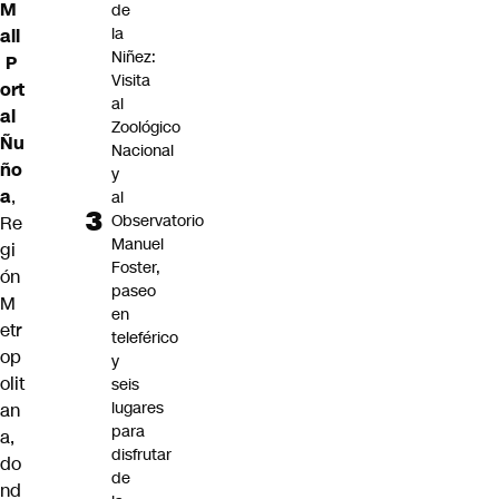
M
de
la
all
Niñez:
P
Visita
ort
al
al
Zoológico
Ñu
Nacional
ño
y
a
,
al
Observatorio
Re
Manuel
gi
Foster,
ón
paseo
M
en
etr
teleférico
op
y
olit
seis
lugares
an
para
a,
disfrutar
do
de
nd