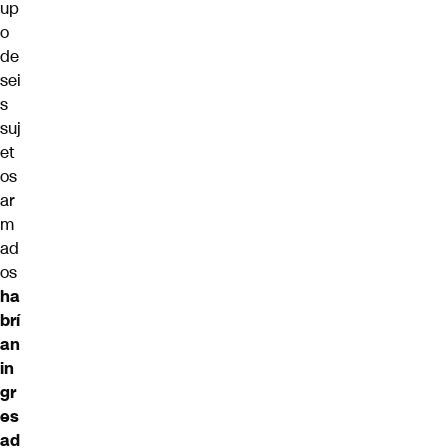
up
o
de
sei
s
suj
et
os
ar
m
ad
os
ha
brí
an
in
gr
es
ad