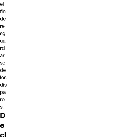
el
fin
de
re
sg
ua
rd
ar
se
de
los
dis
pa
ro
s.
D
e
cl