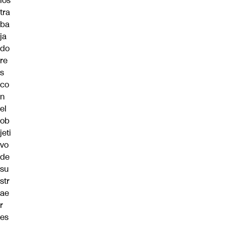
los
tra
ba
ja
do
re
s
co
n
el
ob
jeti
vo
de
su
str
ae
r
es