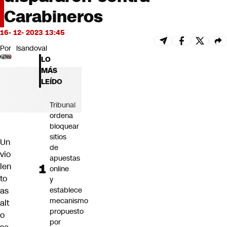
Futuro 360
Carabineros
Opinión
16- 12- 2023 13:45
Por
lsandoval
LO
MÁS
LEÍDO
Tribunal
ordena
bloquear
sitios
Un
de
vio
apuestas
len
online
to
y
establece
as
mecanismo
alt
propuesto
o
por