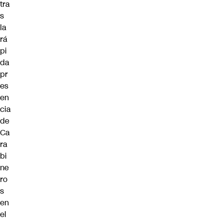
tra
s
la
rá
pi
da
pr
es
en
cia
de
Ca
ra
bi
ne
ro
s
en
el