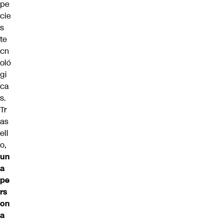
pe
cie
s
te
cn
oló
gi
ca
s.
Tr
as
ell
o,
un
a
pe
rs
on
a