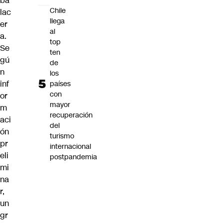
ba
Chile
lac
llega
er
al
a
.
top
Se
ten
gú
de
n
los
inf
países
con
or
mayor
m
recuperación
aci
del
ón
turismo
pr
internacional
eli
postpandemia
mi
na
r,
un
gr