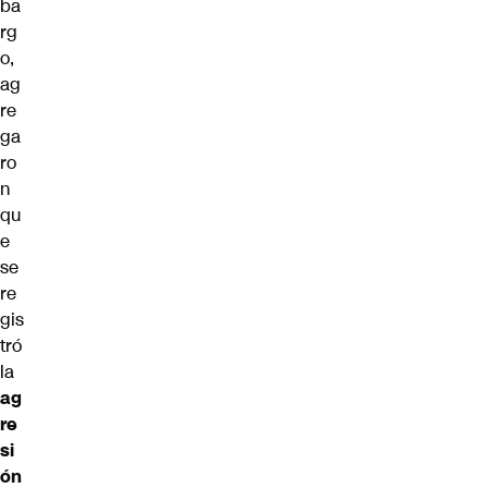
ba
rg
o,
ag
re
ga
ro
n
qu
e
se
re
gis
tró
la
ag
re
si
ón