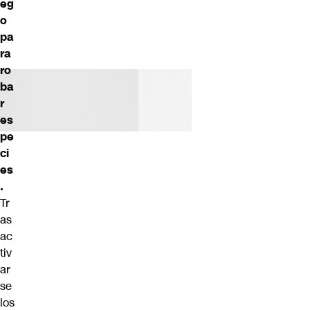
eg
o
pa
ra
ro
ba
r
es
pe
ci
es
.
Tr
as
ac
tiv
ar
se
los