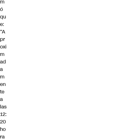
m
ó
qu
e:
“A
pr
oxi
m
ad
a
m
en
te
a
las
12:
20
ho
ra