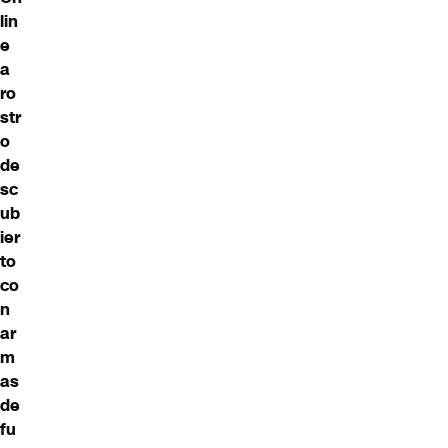
lin
e
a
ro
str
o
de
sc
ub
ier
to
co
n
ar
m
as
de
fu