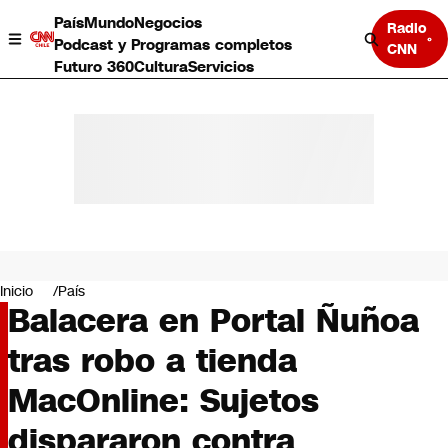
País
Mundo
Negocios
Radio
Podcast y Programas completos
CNN
Futuro 360
Cultura
Servicios
País
Mundo
Negocios
Inicio
País
Balacera en Portal Ñuñoa
Deportes
Programas completos
tras robo a tienda
Cultura
Servicios
MacOnline: Sujetos
Bits
CNN Data
dispararon contra
CNN tiempo