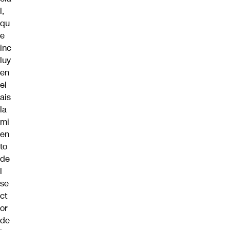
l,
qu
e
inc
luy
en
el
ais
la
mi
en
to
de
l
se
ct
or
de