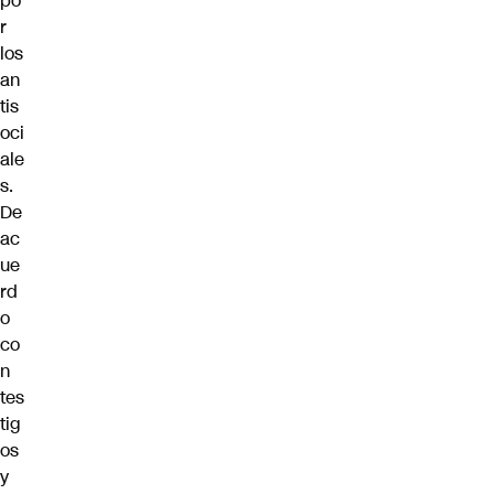
po
r
los
an
tis
oci
ale
s.
De
ac
ue
rd
o
co
n
tes
tig
os
y