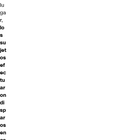
lu
ga
r,
lo
s
su
jet
os
ef
ec
tu
ar
on
di
sp
ar
os
en