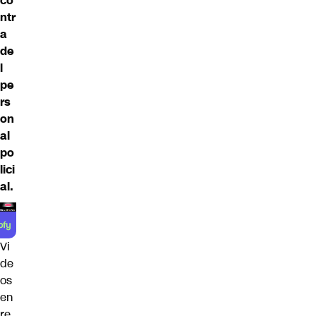
co
ntr
a
de
l
pe
rs
on
al
po
lici
al.
Vi
de
os
en
re