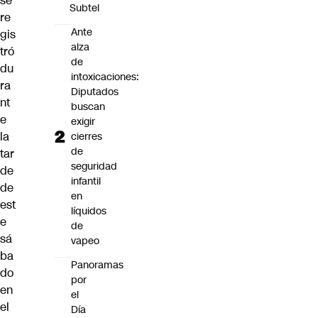
se
Subtel
re
Ante
gis
alza
tró
de
du
intoxicaciones:
ra
Diputados
nt
buscan
e
exigir
la
cierres
de
tar
seguridad
de
infantil
de
en
est
líquidos
e
de
sá
vapeo
ba
Panoramas
do
por
en
el
el
Día