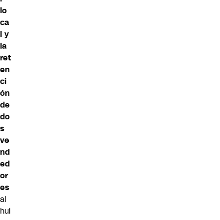
lo
ca
l y
la
ret
en
ci
ón
de
do
s
ve
nd
ed
or
es
al
hui