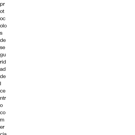
pr
ot
oc
olo
s
de
se
gu
rid
ad
de
l
ce
ntr
o
co
m
er
cia