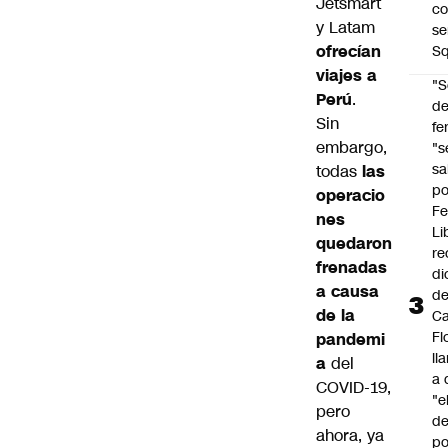
Jetsmart
co
y Latam
se
ofrecían
Sq
viajes a
"S
Perú
.
d
Sin
fe
embargo,
"s
sa
todas
las
po
operacio
Fe
nes
Li
quedaron
re
frenadas
di
a causa
d
de la
Ca
Fl
pandemi
ll
a
del
a 
COVID-19
,
"e
pero
d
ahora, ya
po