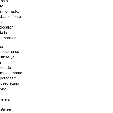
l está
uy
sinformado,
obablemente
 le
tregaron
da la
formación"
as
reciaciones
líticas ya
an
uedado
ompletamente
peradas":
bsecretario
avez
fiere a
lémica