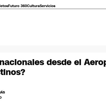
letos
Futuro 360
Cultura
Servicios
rnacionales desde el Aerop
stinos?
MÁS
O