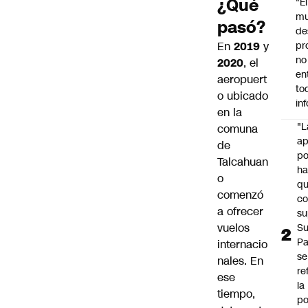
¿Qué
"É
m
pasó?
de
En
2019
y
pr
no
2020
, el
en
aeropuert
to
o ubicado
in
en la
"L
comuna
ap
de
po
Talcahuan
h
o
q
comenzó
c
a ofrecer
su
vuelos
Su
P
internacio
se
nales. En
re
ese
la
tiempo,
po