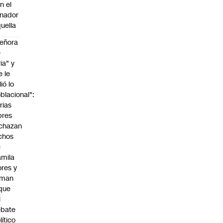
n el
nador
uella
eñora
e
ria" y
e le
lió lo
blacional":
rias
bres
chazan
chos
e
mila
ores y
aman
que
l
ebate
lítico