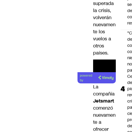
superada
se
la crisis,
de
c
volverán
re
nuevamen
te los
"C
vuelos a
d
otros
co
co
países.
ni
n
pa
Ce
powered
by
de
La
pi
compañía
re
Jetsmart
cr
pa
comenzó
ci
nuevamen
pr
te a
d
ofrecer