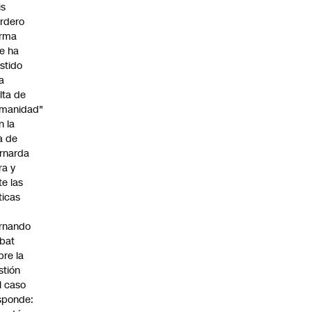
is
rdero
irma
e ha
istido
a
alta de
manidad"
n la
ja de
rnarda
ra y
te las
íticas
rnando
bat
bre la
stión
l caso
sponde: