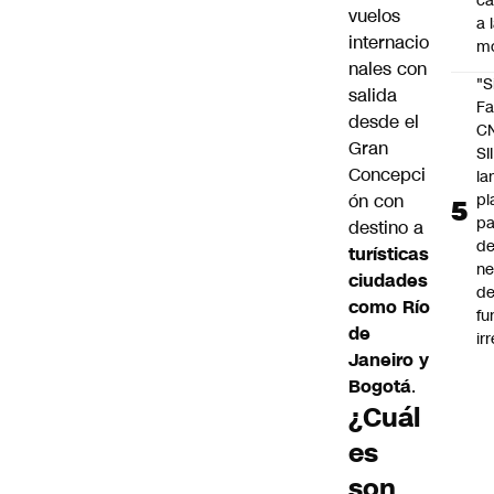
c
vuelos
a 
internacio
m
nales con
"S
salida
Fa
desde el
C
Gran
SII
Concepci
la
pl
ón con
pa
destino a
de
turísticas
ne
ciudades
d
como Río
fu
de
ir
Janeiro y
Bogotá
.
¿Cuál
es
son