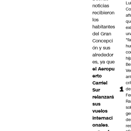
Lu
noticias
Co
recibieron
af
los
qu
habitantes
ex
del Gran
un
"f
Concepci
hu
ón y sus
co
alrededor
hi
es, ya que
Be
el
Aeropu
Ve
erto
an
Carriel
cr
de
Sur
Fe
relanzará
Ra
sus
so
vuelos
ge
internaci
de
onales
.
re