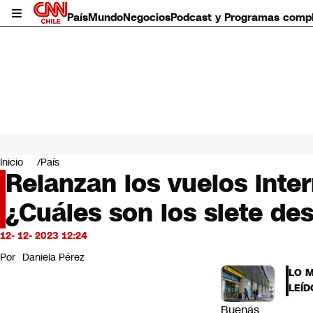
País
Mundo
Negocios
Podcast y Programas comp
País
Mundo
Inicio
País
Negocios
Relanzan los vuelos inte
Deportes
¿Cuáles son los siete de
Programas completos
Cultura
Servicios
12- 12- 2023 12:24
Bits
Por
Daniela Pérez
CNN Data
LO 
CNN tiempo
LEÍD
Futuro 360
Buenas
Opinión