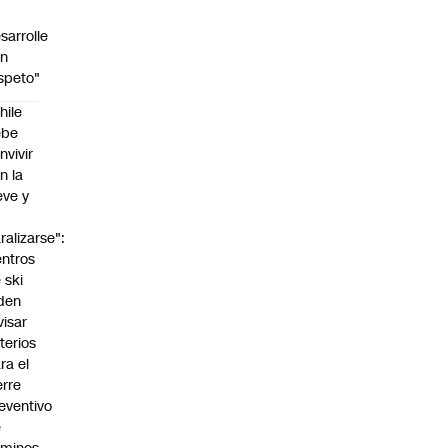
sarrolle
on
speto"
hile
ebe
nvivir
n la
eve y
o
ralizarse":
ntros
 ski
den
visar
iterios
ra el
erre
eventivo
e