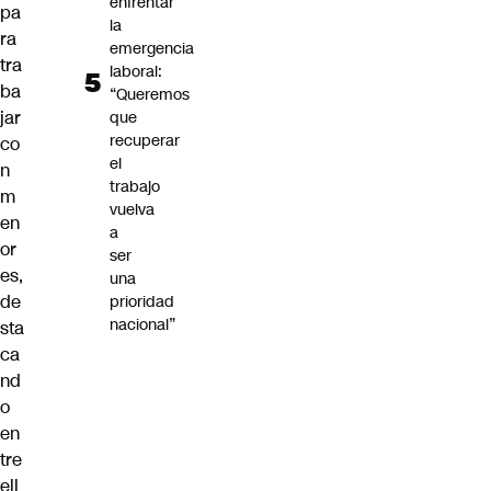
enfrentar
pa
la
ra
emergencia
tra
laboral:
ba
“Queremos
jar
que
recuperar
co
el
n
trabajo
m
vuelva
en
a
or
ser
es,
una
de
prioridad
nacional”
sta
ca
nd
o
en
tre
ell