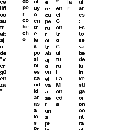
do
cl
”
la
ul
ca
e
po
uy
en
r
ar
lifi
re
r
e
el
es
ca
cu
co
en
C
:
su
pe
he
tr
en
Es
tr
ra
ch
e
tr
to
ab
r
o
la
o
se
aj
el
s
C
sa
o
tr
po
ul
be
de
ab
si
tu
de
"v
aj
bl
ra
la
er
o
es
l
in
gü
vu
ca
La
ve
en
el
nd
M
sti
za
va
id
on
ga
"
a
at
ed
ci
se
as
a
ón
r
a
co
un
lo
nt
a
s
ra
pr
Pr
el