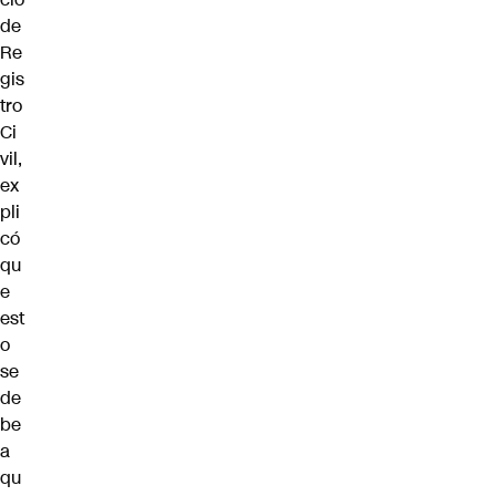
de
Re
gis
tro
Ci
vil,
ex
pli
có
qu
e
est
o
se
de
be
a
qu