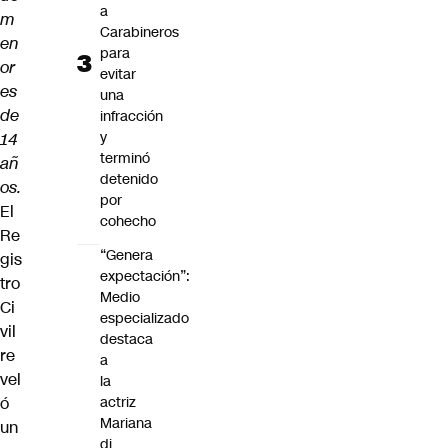
a
m
Carabineros
en
para
or
evitar
es
una
de
infracción
y
14
terminó
añ
detenido
os.
por
El
cohecho
Re
“Genera
gis
expectación”:
tro
Medio
Ci
especializado
vil
destaca
re
a
vel
la
ó
actriz
Mariana
un
di