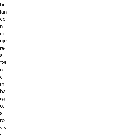
ba
jan
co
n
m
uje
re
s.
“Si
n
e
m
ba
rg
o,
si
re
vis
a