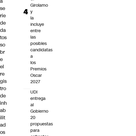
a
Girolamo
se
y
rie
la
de
incluye
da
entre
tos
las
posibles
so
candidatas
br
a
e
los
el
Premios
re
Oscar
gis
2027
tro
UDI
de
entrega
inh
al
ab
Gobierno
ilit
20
propuestas
ad
para
os