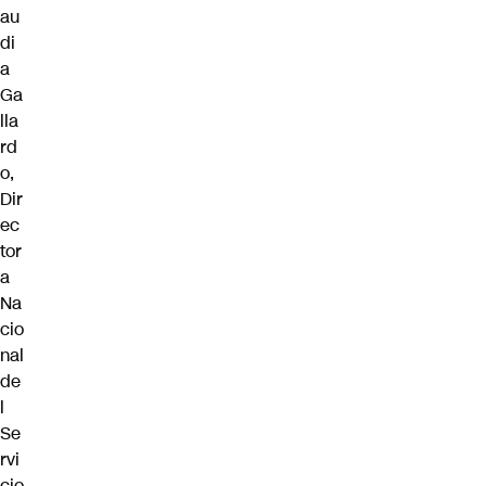
au
di
a
Ga
lla
rd
o,
Dir
ec
tor
a
Na
cio
nal
de
l
Se
rvi
cio