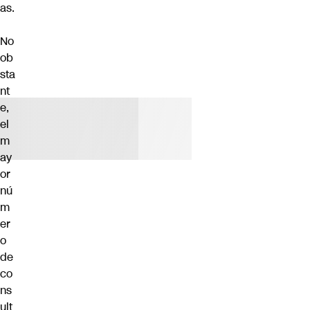
as.
No
ob
sta
nt
e,
el
m
ay
or
nú
m
er
o
de
co
ns
ult