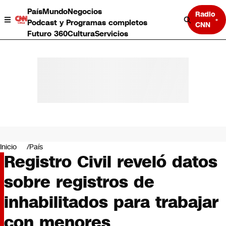
País
Mundo
Negocios
Radio
Podcast y Programas completos
CNN
Futuro 360
Cultura
Servicios
País
Mundo
Negocios
Inicio
País
Registro Civil reveló datos
Deportes
Programas completos
sobre registros de
Cultura
Servicios
inhabilitados para trabajar
Bits
CNN Data
con menores
CNN tiempo