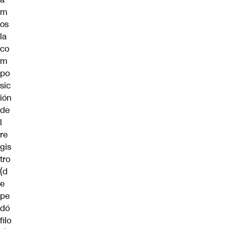
m
os
la
co
m
po
sic
ión
de
l
re
gis
tro
(d
e
pe
dó
filo