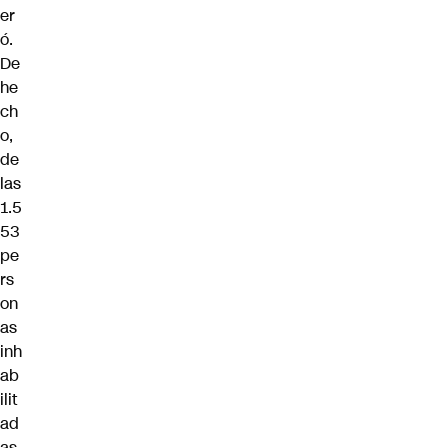
er
ó.
De
he
ch
o,
de
las
1.5
53
pe
rs
on
as
inh
ab
ilit
ad
as