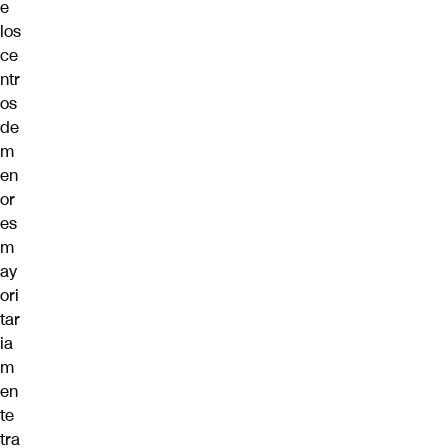
e
los
ce
ntr
os
de
m
en
or
es
m
ay
ori
tar
ia
m
en
te
tra