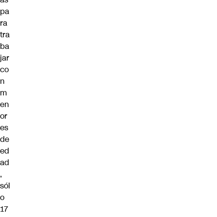
pa
ra
tra
ba
jar
co
n
m
en
or
es
de
ed
ad
,
sól
o
17