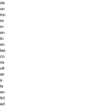
de
un
inc
re
m
en
to
en
las
co
ns
ult
as
a
la
en
tid
ad
.