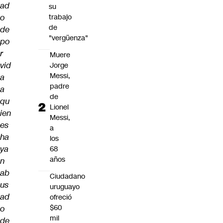
ad
su
o
trabajo
de
de
"vergüenza"
po
r
Muere
vid
Jorge
Messi,
a
padre
a
de
qu
Lionel
ien
Messi,
es
a
ha
los
ya
68
años
n
ab
Ciudadano
us
uruguayo
ad
ofreció
$60
o
mil
de