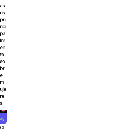
as
es
pri
nci
pa
lm
en
te
so
br
e
m
uje
re
s.
Cl