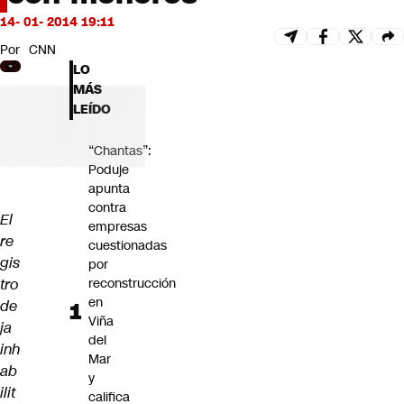
Futuro 360
14- 01- 2014 19:11
Opinión
Por
CNN
LO
MÁS
LEÍDO
“Chantas”:
Poduje
apunta
contra
El
empresas
re
cuestionadas
gis
por
tro
reconstrucción
en
de
Viña
ja
del
inh
Mar
ab
y
ilit
califica