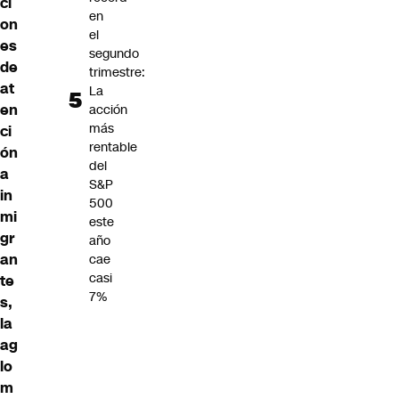
ci
en
on
el
es
segundo
de
trimestre:
at
La
en
acción
más
ci
rentable
ón
del
a
S&P
in
500
mi
este
gr
año
an
cae
casi
te
7%
s,
la
ag
lo
m