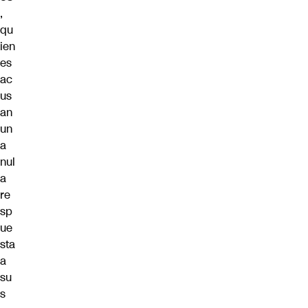
,
qu
ien
es
ac
us
an
un
a
nul
a
re
sp
ue
sta
a
su
s