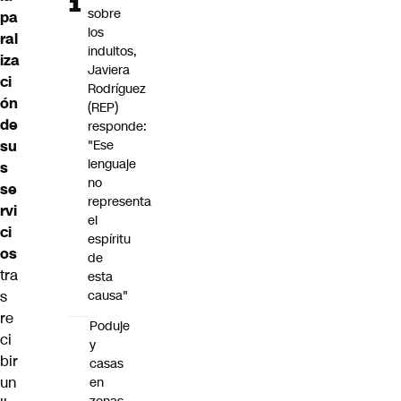
sobre
pa
los
ral
indultos,
iza
Javiera
ci
Rodríguez
ón
(REP)
de
responde:
su
"Ese
lenguaje
s
no
se
representa
rvi
el
ci
espíritu
os
de
tra
esta
s
causa"
re
Poduje
ci
y
bir
casas
un
en