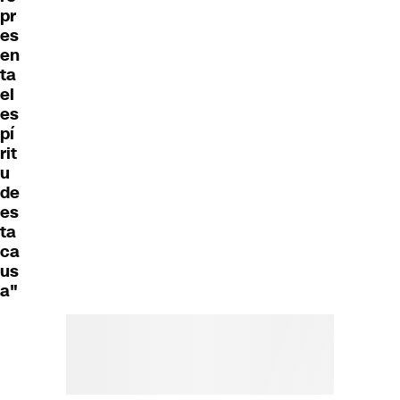
pr
es
en
ta
el
es
pí
rit
u
de
es
ta
ca
us
a"