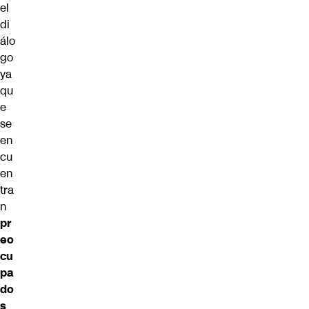
el
di
álo
go
ya
qu
e
se
en
cu
en
tra
n
pr
eo
cu
pa
do
s