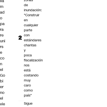
zonas
lla
de
m
inundación:
ad
"Construir
o
en
pa
cualquier
ra
parte
re
con
estándares
uni
chantas
rs
y
e
poca
co
fiscalización
n
nos
el
está
Go
costando
muy
bi
caro
er
como
no
país"
el
Sigue
vie