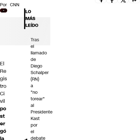
Por
CNN
Futuro 360
LO
Opinión
MÁS
LEÍDO
Tras
el
llamado
de
El
Diego
Re
Schalper
gis
(RN)
tro
a
"no
Ci
torear"
vil
al
po
Presidente
st
Kast
er
por
gó
el
la
debate