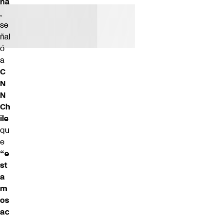
ña
,
se
ñal
ó
a
C
N
N
Ch
ile
qu
e
“e
st
a
m
os
ac