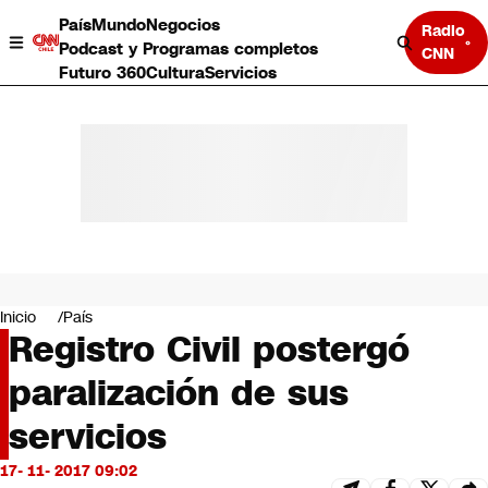
País
Mundo
Negocios
Radio
Podcast y Programas completos
CNN
Futuro 360
Cultura
Servicios
País
Mundo
Negocios
Inicio
País
Registro Civil postergó
Deportes
Programas completos
paralización de sus
Cultura
Servicios
servicios
Bits
CNN Data
17- 11- 2017 09:02
CNN tiempo