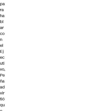
pa
ra
ha
bl
ar
co
n
el
Ej
ec
uti
vo,
Pe
ña
ad
vir
tió
qu
e