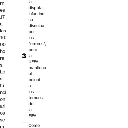
la
rn
disputa:
es
Infantino
17
se
a
disculpa
las
por
10:
los
"errores",
00
pero
ho
la
ra
UEFA
s.
mantiene
Lo
el
s
boicot
fu
a
los
nci
torneos
on
de
ari
la
os
FIFA
se
Cómo
m