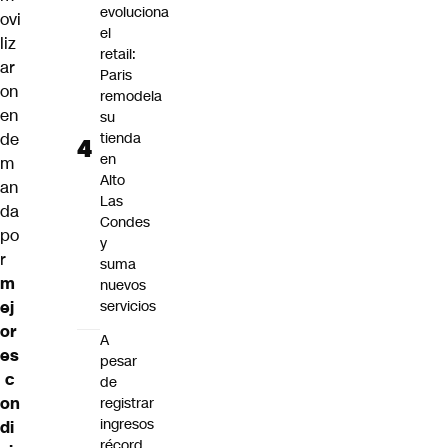
evoluciona
ovi
el
liz
retail:
ar
Paris
on
remodela
en
su
de
tienda
en
m
Alto
an
Las
da
Condes
po
y
r
suma
m
nuevos
ej
servicios
or
A
es
pesar
c
de
on
registrar
ingresos
di
récord