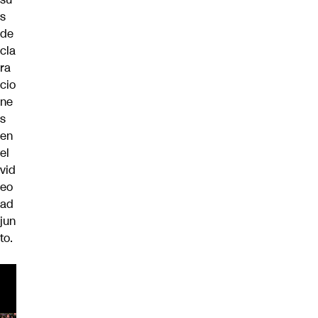
s
de
cla
ra
cio
ne
s
en
el
vid
eo
ad
jun
to.