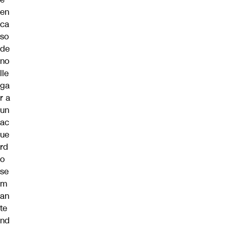
en
ca
so
de
no
lle
ga
r a
un
ac
ue
rd
o
se
m
an
te
nd