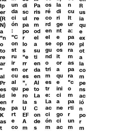
un
os
la
n
Pa
di
lp
R
da
ré
di
cu
ris
sc
er
us
ci
co
ri
lt
re
ul
(R
ia
ón
rd
ge
ur
m
pa
N)
qu
:
en
nt
a:
od
po
a
e
"C
el
e
pa
el
r
"n
ex
on
se
op
no
a
lo
o
pl
st
gu
os
ra
su
s
to
ot
ru
nd
it
m
ti
"e
re
a
ir
o
or
as
en
rr
ar
la
en
tri
a
pa
da
or
"
co
cu
m
qu
ra
en
es
al
m
al
es
e
"c
Al
",
Pr
pe
qu
tr
ini
o
to
pe
es
ns
ie
e:
ci
m
La
ro
id
ac
r
La
a
pa
s
la
en
ió
pa
ac
ne
rti
C
U
te
n
rt
ci
go
r
on
EF
K
po
e
ón
ci
un
de
A
as
r
co
m
ac
m
s
m
t
m