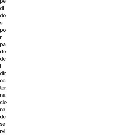
pe
di
do
s
po
r
pa
rte
de
l
dir
ec
tor
na
cio
nal
de
se
rvi