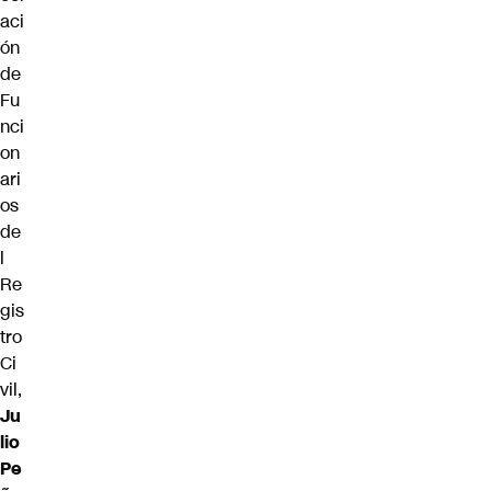
aci
ón
de
Fu
nci
on
ari
os
de
l
Re
gis
tro
Ci
vil,
Ju
lio
Pe