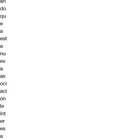
an
do
qu
e
a
est
a
nu
ev
a
as
oci
aci
ón
le
int
er
es
a