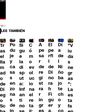
LEE TAMBIÉN
Po
A
El
Dí
C
Si
Tr
"V
du
pe
pe
a
ó
gu
as
iu
je
sa
rfi
de
m
e
el
da
y
r
l
l
o
la
lla
s
ca
de
de
Ni
ev
di
m
ne
sa
re
Di
ño
ol
sp
ad
gr
s
gi
no
ba
uc
ut
o
as
en
st
ra
jo
io
a:
de
":
zo
ra
h
te
na
Inf
Di
La
na
r
Fi
ch
el
an
eg
es
s
in
gu
o
re
ti
o
ta
de
gr
er
y
ta
no
Sc
fa
in
es
a,
co
il:
se
ha
en