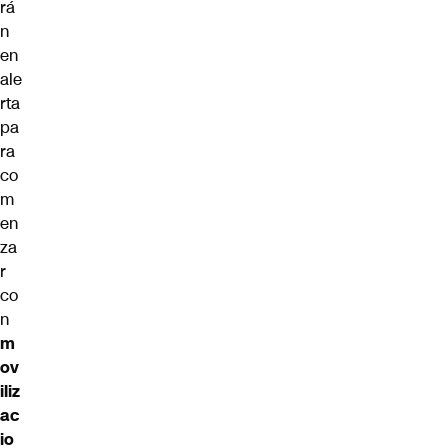
rá
n
en
ale
rta
pa
ra
co
m
en
za
r
co
n
m
ov
iliz
ac
io