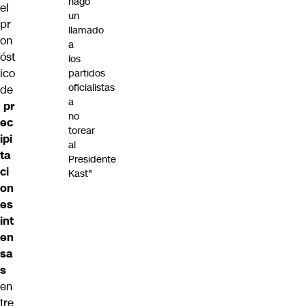
hago
el
un
pr
llamado
on
a
óst
los
ico
partidos
oficialistas
de
a
pr
no
ec
torear
ipi
al
ta
Presidente
ci
Kast"
on
es
int
en
sa
s
en
tre