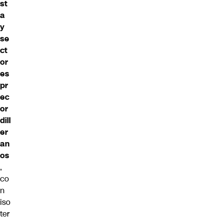
st
a
y
se
ct
or
es
pr
ec
or
dill
er
an
os
,
co
n
iso
ter