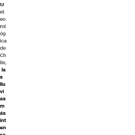
M
et
eo
rol
óg
ica
de
Ch
ile,
la
s
llu
vi
as
m
ás
int
en
sa