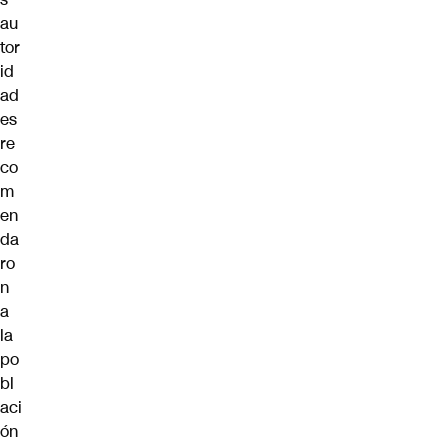
au
tor
id
ad
es
re
co
m
en
da
ro
n
a
la
po
bl
aci
ón