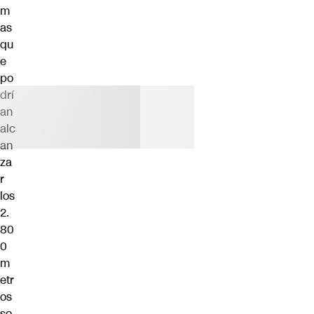
m
as
qu
e
po
drí
an
alc
an
za
r
los
2.
80
0
m
etr
os
so