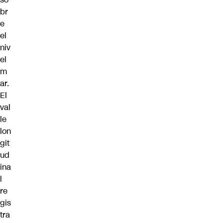
br
e
el
niv
el
m
ar.
El
val
le
lon
git
ud
ina
l
re
gis
tra