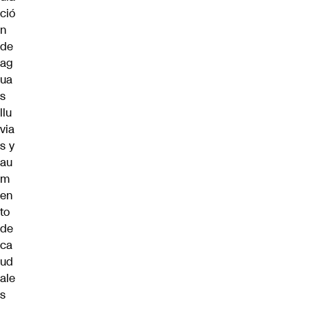
ció
n
de
ag
ua
s
llu
via
s y
au
m
en
to
de
ca
ud
ale
s