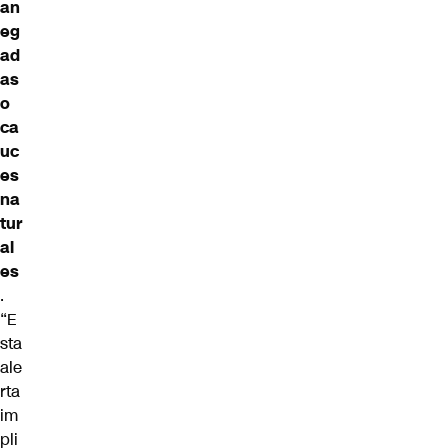
an
eg
ad
as
o
ca
uc
es
na
tur
al
es
.
“E
sta
ale
rta
im
pli