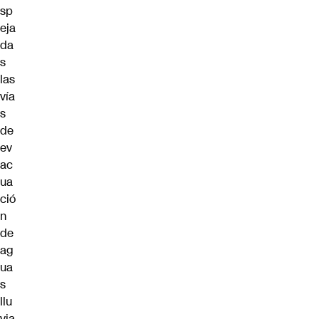
sp
eja
da
s
las
vía
s
de
ev
ac
ua
ció
n
de
ag
ua
s
llu
via