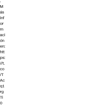
.
M
ás
inf
or
m
aci
ón
en:
htt
ps:
//t.
co
/T
Ac
q1
rg
Ti
0