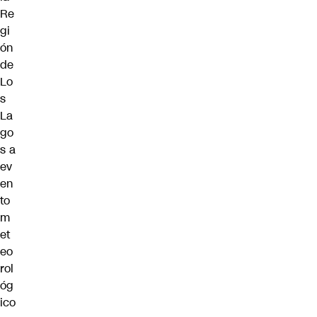
Re
gi
ón
de
Lo
s
La
go
s a
ev
en
to
m
et
eo
rol
óg
ico