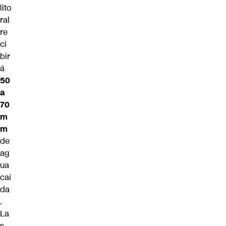
lito
ral
re
ci
bir
á
50
a
70
m
m
de
ag
ua
caí
da
.
La
s