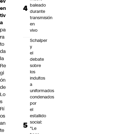
ev
baleado
en
durante
tiv
transmisión
a
en
pa
vivo
ra
Schalper
to
y
da
el
la
debate
Re
sobre
los
gi
indultos
ón
a
de
uniformados
Lo
condenados
s
por
Rí
el
os
estallido
social:
an
"Le
te