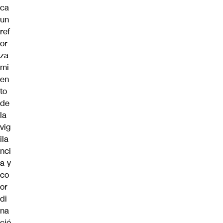
ca
un
ref
or
za
mi
en
to
de
la
vig
ila
nci
a y
co
or
di
na
ció