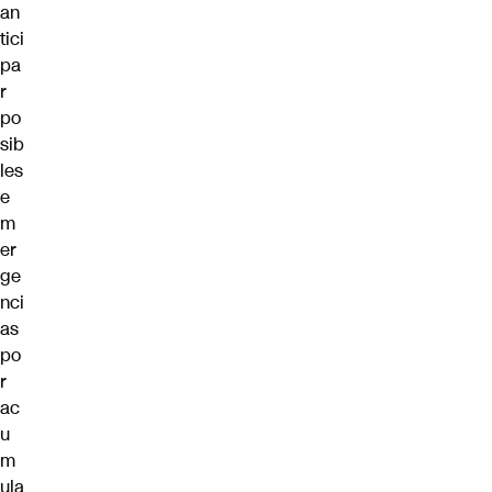
an
tici
pa
r
po
sib
les
e
m
er
ge
nci
as
po
r
ac
u
m
ula