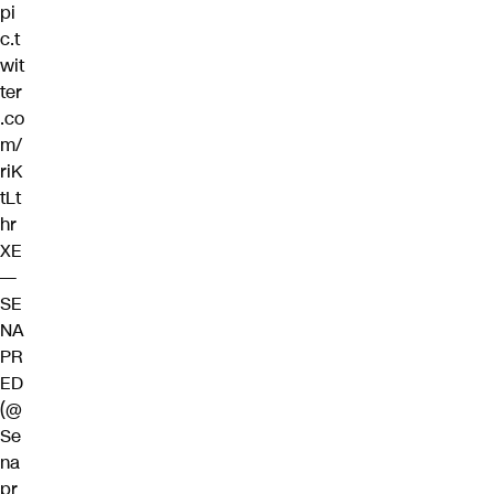
pi
c.t
wit
ter
.co
m/
riK
tLt
hr
XE
—
SE
NA
PR
ED
(@
Se
na
pr