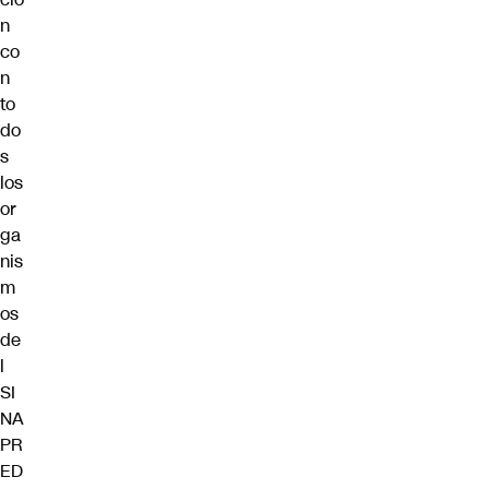
n
co
n
to
do
s
los
or
ga
nis
m
os
de
l
SI
NA
PR
ED