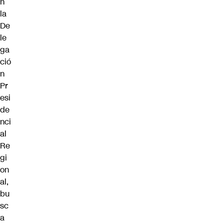
n
la
De
le
ga
ció
n
Pr
esi
de
nci
al
Re
gi
on
al,
bu
sc
a