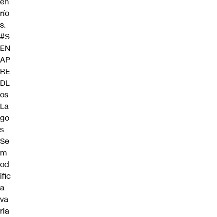
en
río
s.
#S
EN
AP
RE
DL
os
La
go
s
Se
m
od
ific
a
va
ria