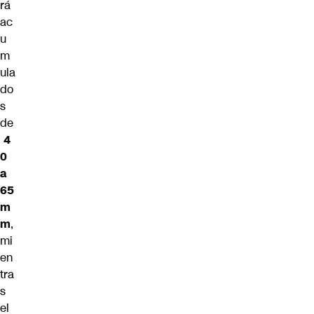
rá
ac
u
m
ula
do
s
de
4
0
a
65
m
m
,
mi
en
tra
s
el