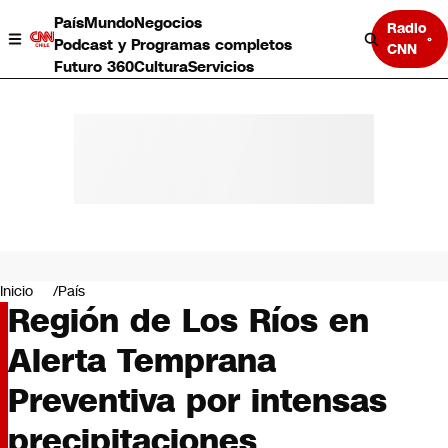
País
Mundo
Negocios
Radio
Podcast y Programas completos
CNN
Futuro 360
Cultura
Servicios
País
Mundo
Negocios
Inicio
País
Región de Los Ríos en
Deportes
Programas completos
Alerta Temprana
Cultura
Servicios
Preventiva por intensas
Bits
CNN Data
precipitaciones
CNN tiempo