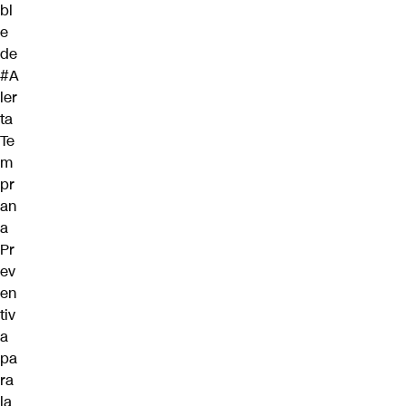
bl
e
de
#A
ler
ta
Te
m
pr
an
a
Pr
ev
en
tiv
a
pa
ra
la