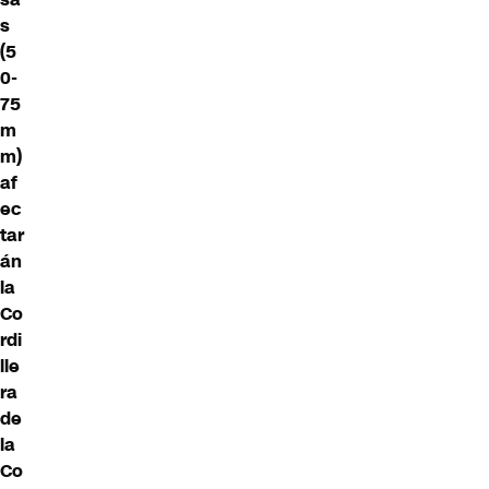
s
(5
0-
75
m
m)
af
ec
tar
án
la
Co
rdi
lle
ra
de
la
Co