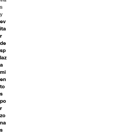
s
y
ev
ita
r
de
sp
laz
a
mi
en
to
s
po
r
zo
na
s