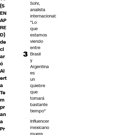
Sohr,
(S
analista
EN
internacional:
AP
"Lo
RE
que
D)
estamos
viendo
de
entre
cl
Brasil
ar
y
ó
Argentina
Al
es
ert
un
a
quiebre
que
Te
tomará
m
bastante
pr
tiempo"
an
a
Influencer
mexicano
Pr
muere