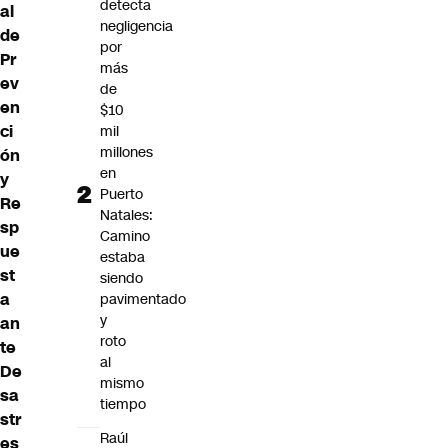
detecta
al
negligencia
de
por
Pr
más
ev
de
en
$10
ci
mil
millones
ón
en
y
Puerto
Re
Natales:
sp
Camino
ue
estaba
st
siendo
a
pavimentado
y
an
roto
te
al
De
mismo
sa
tiempo
str
Raúl
es