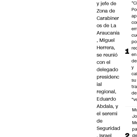
y jefe de
“C
Po
Zona de
ap
Carabiner
co
os de La
em
Araucanía
cu
, Miguel
po
Herrera,
re
se reunió
en
de
con el
y
delegado
cal
presidenc
su
ial
tr
regional,
de
Eduardo
"v
Abdala, y
M
el seremi
Jo
de
Me
Seguridad
p
, Israel
d