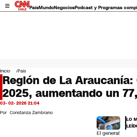
País
Mundo
Negocios
Podcast y Programas comp
País
Mundo
Inicio
País
Negocios
Región de La Araucanía:
Deportes
2025, aumentando un 77
Programas completos
Cultura
Servicios
03- 02- 2026 21:04
Bits
Por
Constanza Zambrano
CNN Data
LO 
CNN tiempo
LEÍD
Futuro 360
El general
Opinión