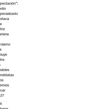
pectación”:
edio
pecializado
staca
la
triz
riana
rolamo
la
cluye
tre
s
sibles
ndidatas
los
emios
car
027
I
trega