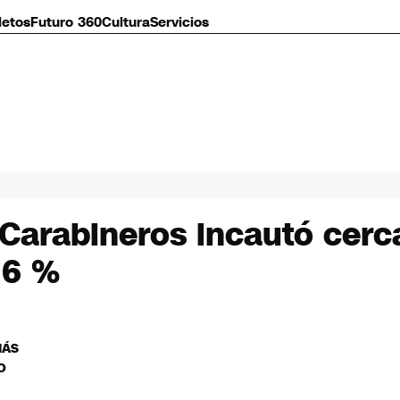
letos
Futuro 360
Cultura
Servicios
 Carabineros incautó cerc
,6 %
MÁS
O