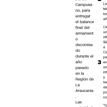
Li
Campusa
Me
no, para
lo
entregar
añ
el balance
C
final del
ur
armament
of
o
$6
decomisa
a
do
Ca
durante el
pa
año
ev
u
pasado
in
en la
y
Región de
te
La
de
Araucanía
po
.
c
Las
“G