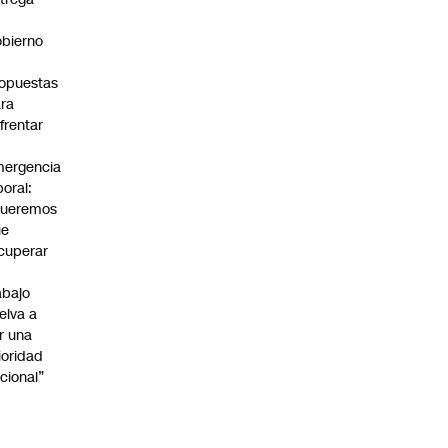
bierno
0
opuestas
ra
frentar
ergencia
boral:
Queremos
ue
cuperar
abajo
elva a
r una
ioridad
cional”