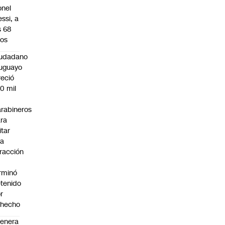
onel
ssi, a
s 68
os
iudadano
uguayo
reció
0 mil
rabineros
ra
itar
na
fracción
rminó
tenido
r
ohecho
enera