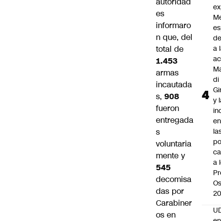
autoridad
ex
es
M
informaro
es
n que, del
de
total de
a 
ac
1.453
Ma
armas
di
incautada
Gi
s,
908
y 
fueron
in
entregada
en
s
la
po
voluntaria
ca
mente y
a 
545
Pr
decomisa
Os
das por
2
Carabiner
UD
os en
en