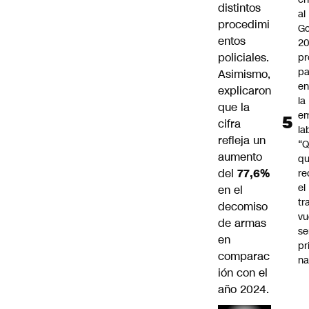
distintos
al
procedimi
Go
entos
2
policiales.
pr
pa
Asimismo,
en
explicaron
la
que la
em
cifra
la
refleja un
“
aumento
q
del
77,6%
re
el
en el
tr
decomiso
vu
de armas
se
en
pr
comparac
na
ión con el
año 2024.