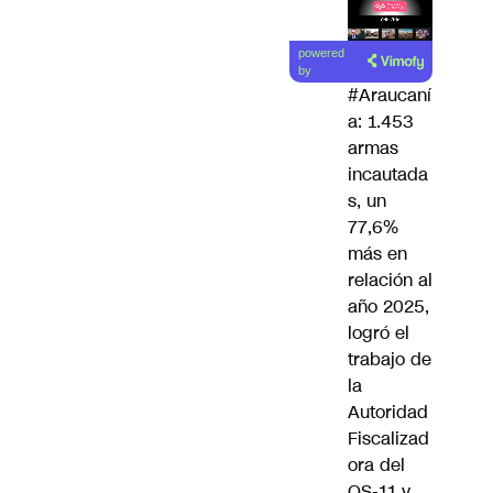
Lea el
powered
artículo
by
#Araucaní
a
: 1.453
armas
incautada
s, un
77,6%
más en
relación al
año 2025,
logró el
trabajo de
la
Autoridad
Fiscalizad
ora del
OS-11 y