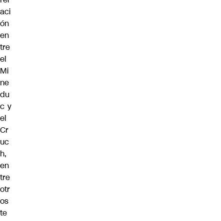
aci
ón
en
tre
el
Mi
ne
du
c y
el
Cr
uc
h,
en
tre
otr
os
te