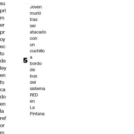
su
Joven
pri
murió
m
tras
er
ser
pr
atacado
con
oy
un
ec
cuchillo
to
a
de
bordo
ley
de
en
bus
fo
del
sistema
ca
RED
do
en
en
La
la
Pintana
ref
or
m