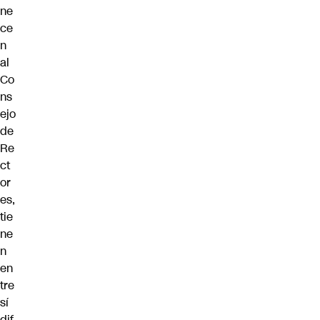
ne
ce
n
al
Co
ns
ejo
de
Re
ct
or
es,
tie
ne
n
en
tre
sí
dif