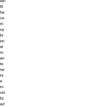
ian
til
ha
ce
m
uy
bi
en
al
m
an
te
ne
rs
e
m
ovi
liz
ad