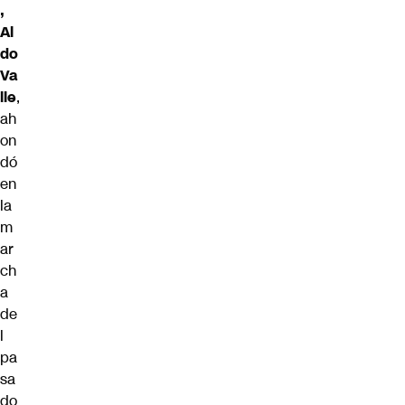
,
Al
do
Va
lle
,
ah
on
dó
en
la
m
ar
ch
a
de
l
pa
sa
do