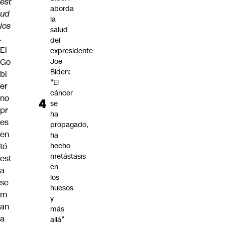
est
aborda
ud
la
ios
salud
.
del
El
expresidente
Go
Joe
Biden:
bi
“El
er
cáncer
no
se
pr
ha
es
propagado,
en
ha
tó
hecho
metástasis
est
en
a
los
se
huesos
m
y
an
más
a
allá”