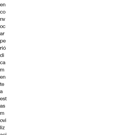
en
co
nv
oc
ar
pe
rió
di
ca
m
en
te
a
est
as
m
ovi
liz
aci