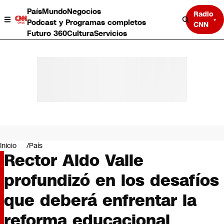
País
Mundo
Negocios
Radio
Podcast y Programas completos
CNN
Futuro 360
Cultura
Servicios
País
Mundo
Negocios
Inicio
País
Rector Aldo Valle
Deportes
Programas completos
profundizó en los desafíos
Cultura
Servicios
que deberá enfrentar la
Bits
CNN Data
reforma educacional
CNN tiempo