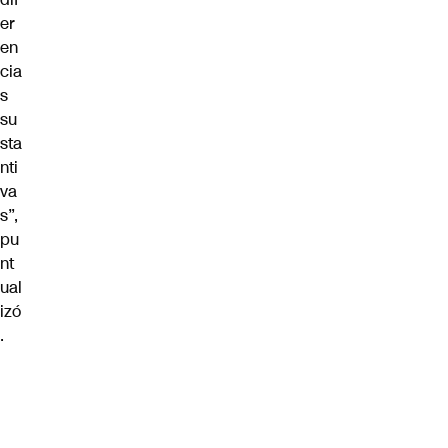
er
en
cia
s
su
sta
nti
va
s”,
pu
nt
ual
izó
.