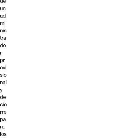
de
un
ad
mi
nis
tra
do
r
pr
ovi
sio
nal
y
de
cie
rre
pa
ra
los