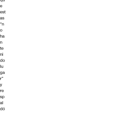
e
est
as
“n
o
ha
n
te
ni
do
lu
ga
r”
y
re
sp
al
dó