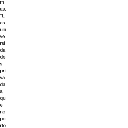
m
as.
“L
as
uni
ve
rsi
da
de
s
pri
va
da
s,
qu
e
no
pe
rte