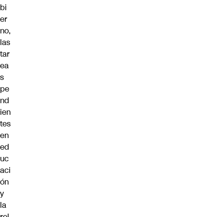
bi
er
no,
las
tar
ea
s
pe
nd
ien
tes
en
ed
uc
aci
ón
y
la
rel