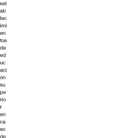
est
ab
lec
imi
en
tos
de
ed
uc
aci
ón
su
pe
rio
r
en
ca
so
de