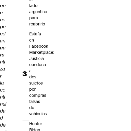
qu
lado
argentino
e
para
no
reabrirlo
pu
ed
Estafa
en
an
Facebook
ga
Marketplace:
ra
Justicia
nti
condena
za
a
r
dos
la
sujetos
por
co
compras
nti
falsas
nui
de
da
vehículos
d
Hunter
de
Biden