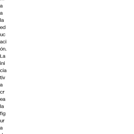
a
a
la
ed
uc
aci
ón.
La
ini
cia
tiv
a
cr
ea
la
fig
ur
a