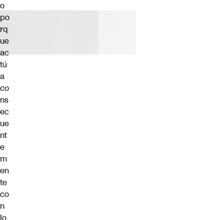
o
po
rq
ue
ac
tú
a
co
ns
ec
ue
nt
e
m
en
te
co
n
lo