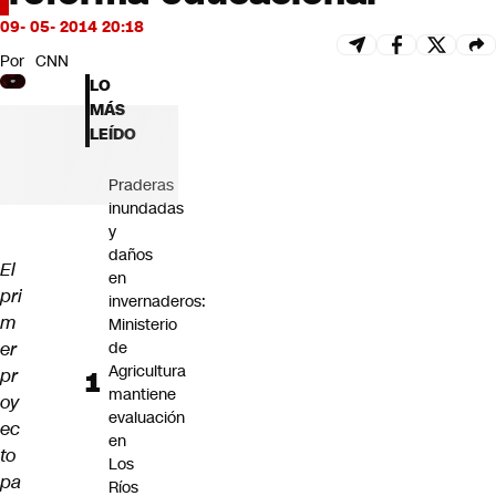
Futuro 360
09- 05- 2014 20:18
Opinión
Por
CNN
LO
MÁS
LEÍDO
Praderas
inundadas
y
daños
El
en
pri
invernaderos:
m
Ministerio
er
de
Agricultura
pr
mantiene
oy
evaluación
ec
en
to
Los
pa
Ríos