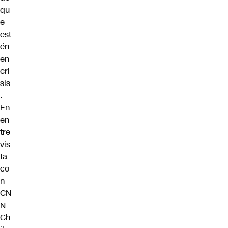
qu
e
est
én
en
cri
sis
.
En
en
tre
vis
ta
co
n
CN
N
Ch