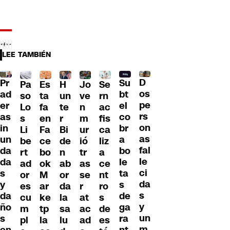
LEE TAMBIÉN
D
Pr
Su
Pa
H
Jo
Se
Es
os
ad
bt
so
un
ve
rn
ta
pe
er
el
Lo
te
n
ac
fa
rs
as
co
s
r
m
fis
en
on
in
br
Li
Bi
ur
ca
Fa
as
un
a
be
de
ió
liz
ce
fal
da
bo
rt
n
tr
a
bo
le
da
le
ad
ab
as
ce
ok
ci
s
ta
or
or
se
nt
M
da
y
s
es
da
r
ro
ar
s
da
de
cu
la
at
s
ke
y
ño
ga
m
sa
ac
de
tp
un
s
ra
pl
lu
ad
es
la
m