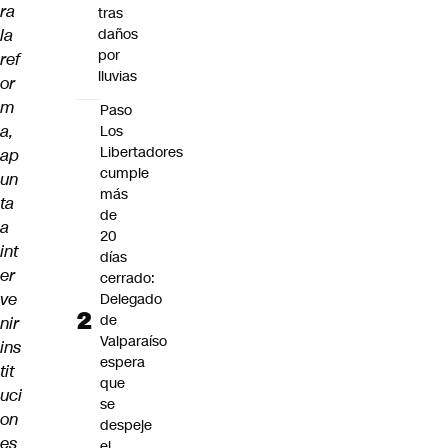
ra
tras
la
daños
por
ref
lluvias
or
m
Paso
a,
Los
Libertadores
ap
cumple
un
más
ta
de
a
20
int
días
er
cerrado:
ve
Delegado
de
nir
Valparaíso
ins
espera
tit
que
uci
se
on
despeje
es
el