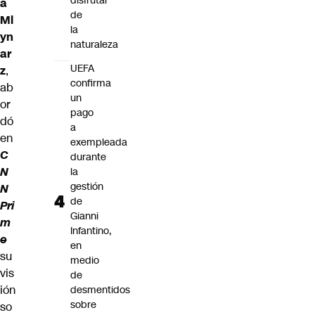
disfrutar
a
de
Ml
la
yn
naturaleza
ar
UEFA
z
,
confirma
ab
un
or
pago
dó
a
en
exempleada
C
durante
N
la
gestión
N
de
Pri
Gianni
m
Infantino,
e
en
su
medio
vis
de
ión
desmentidos
sobre
so