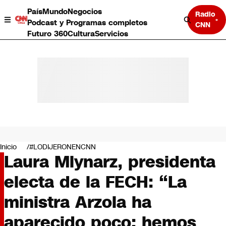
País
Mundo
Negocios
Radio
Podcast y Programas completos
CNN
Futuro 360
Cultura
Servicios
País
Mundo
Negocios
Inicio
#LODIJERONENCNN
Laura Mlynarz, presidenta
Deportes
Programas completos
electa de la FECH: “La
Cultura
Servicios
ministra Arzola ha
Bits
CNN Data
aparecido poco; hemos
CNN tiempo