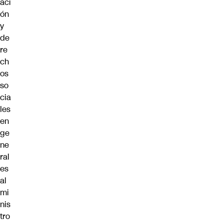
aci
ón
y
de
re
ch
os
so
cia
les
en
ge
ne
ral
es
al
mi
nis
tro