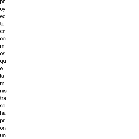
pr
oy
ec
to,
cr
ee
m
os
qu
e
la
mi
nis
tra
se
ha
pr
on
un