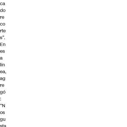
ca
do
re
co
rte
s”.
En
es
a
lín
ea,
ag
re
gó
:
“N
os
gu
sta