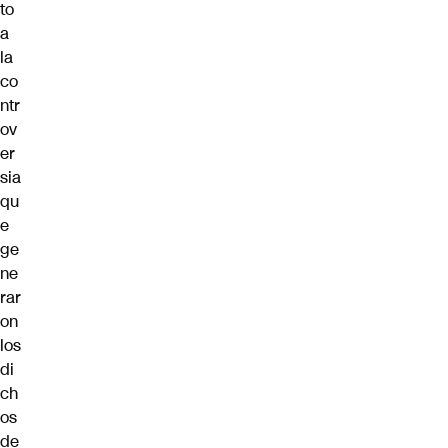
to
a
la
co
ntr
ov
er
sia
qu
e
ge
ne
rar
on
los
di
ch
os
de