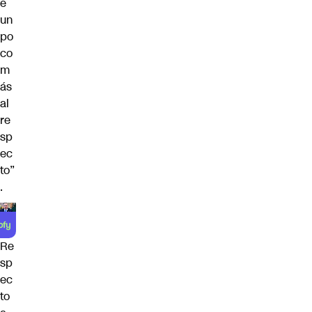
e
un
po
co
m
ás
al
re
sp
ec
to”
.
Re
sp
ec
to