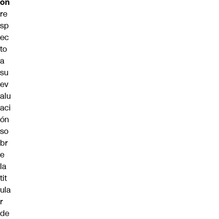
ón
re
sp
ec
to
a
su
ev
alu
aci
ón
so
br
e
la
tit
ula
r
de