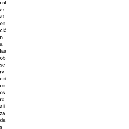
est
ar
at
en
ció
n
a
las
ob
se
rv
aci
on
es
re
ali
za
da
s