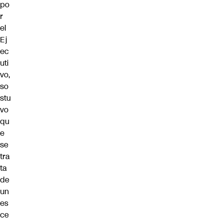
po
r
el
Ej
ec
uti
vo,
so
stu
vo
qu
e
se
tra
ta
de
un
es
ce