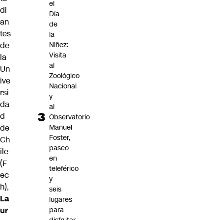
el
di
Día
an
de
tes
la
de
Niñez:
Visita
la
al
Un
Zoológico
ive
Nacional
rsi
y
da
al
d
Observatorio
de
Manuel
Foster,
Ch
paseo
ile
en
(F
teleférico
ec
y
h),
seis
La
lugares
ur
para