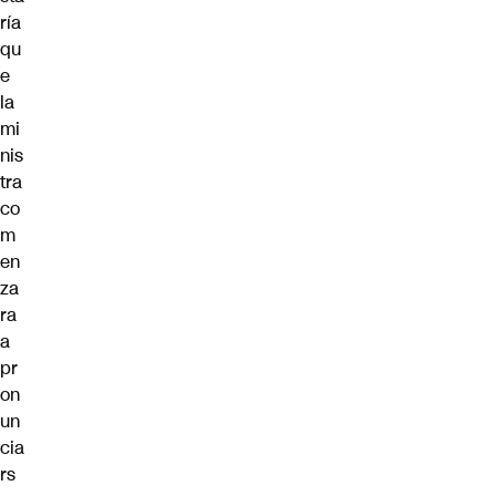
ría
qu
e
la
mi
nis
tra
co
m
en
za
ra
a
pr
on
un
cia
rs