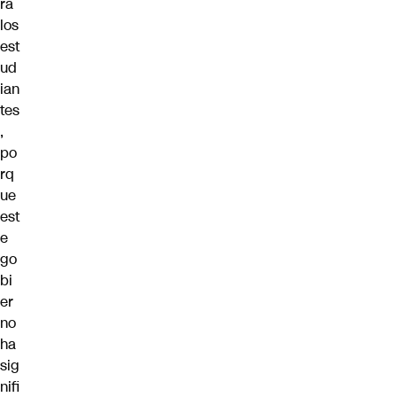
ra
los
est
ud
ian
tes
,
po
rq
ue
est
e
go
bi
er
no
ha
sig
nifi