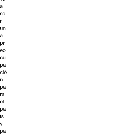
a
se
r
un
a
pr
eo
cu
pa
ció
n
pa
ra
el
pa
ís
y
pa