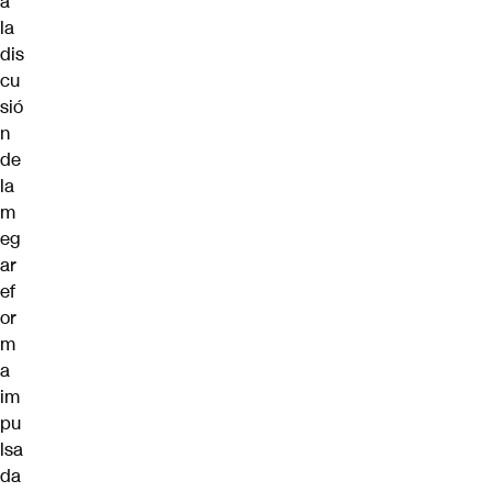
a
la
dis
cu
sió
n
de
la
m
eg
ar
ef
or
m
a
im
pu
lsa
da