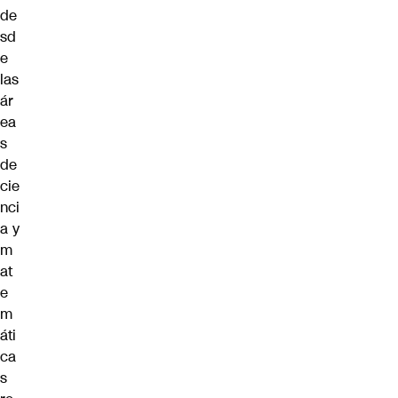
de
sd
e
las
ár
ea
s
de
cie
nci
a y
m
at
e
m
áti
ca
s