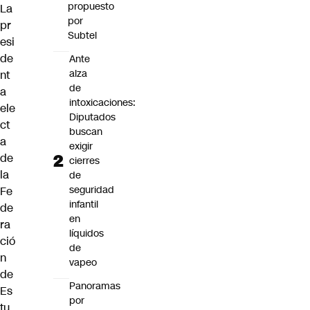
propuesto
La
por
pr
Subtel
esi
de
Ante
alza
nt
de
a
intoxicaciones:
ele
Diputados
ct
buscan
a
exigir
de
cierres
la
de
seguridad
Fe
infantil
de
en
ra
líquidos
ció
de
n
vapeo
de
Panoramas
Es
por
tu