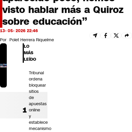
Futuro 360
visto hablar más a Quiroz
Opinión
sobre educación”
13- 05- 2026 22:46
Por
Polet Herrera Riquelme
LO
MÁS
LEÍDO
Tribunal
ordena
bloquear
sitios
de
apuestas
online
y
establece
mecanismo