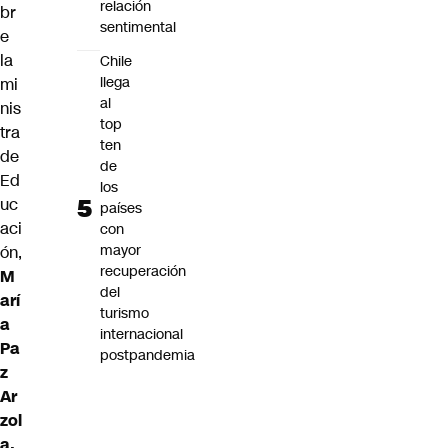
relación
br
sentimental
e
la
Chile
llega
mi
al
nis
top
tra
ten
de
de
Ed
los
uc
países
aci
con
mayor
ón,
recuperación
M
del
arí
turismo
a
internacional
Pa
postpandemia
z
Ar
zol
a.