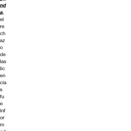
nd
a
,
el
re
ch
az
o
de
las
lic
en
cia
s
fu
e
inf
or
m