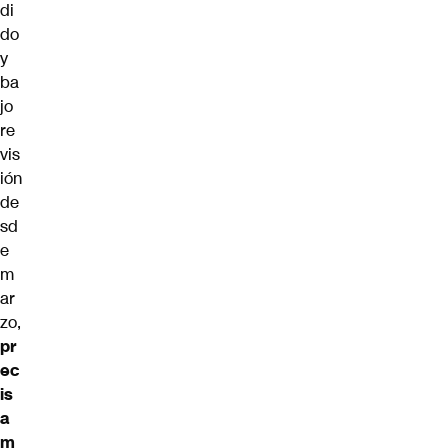
di
do
y
ba
jo
re
vis
ión
de
sd
e
m
ar
zo,
pr
ec
is
a
m