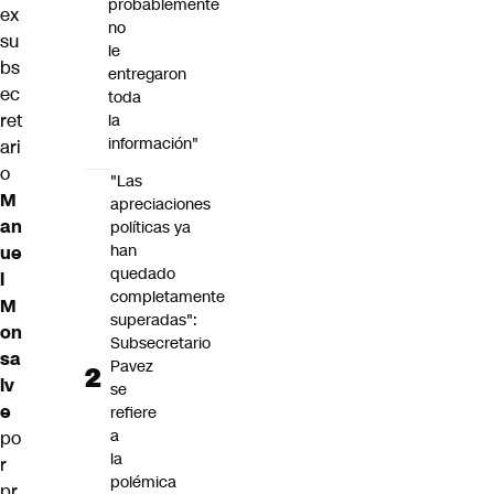
probablemente
ex
no
su
le
bs
entregaron
ec
toda
ret
la
información"
ari
o
"Las
M
apreciaciones
an
políticas ya
han
ue
quedado
l
completamente
M
superadas":
on
Subsecretario
sa
Pavez
lv
se
e
refiere
a
po
la
r
polémica
pr