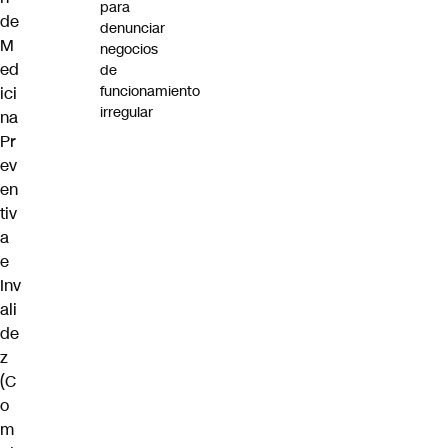
para
de
denunciar
M
negocios
ed
de
funcionamiento
ici
irregular
na
Pr
ev
en
tiv
a
e
Inv
ali
de
z
(
C
o
m