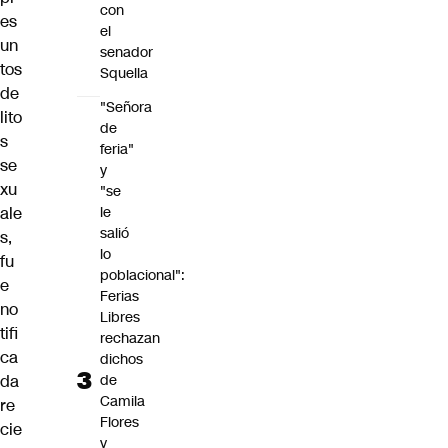
con
es
el
un
senador
tos
Squella
de
"Señora
lito
de
s
feria"
se
y
xu
"se
le
ale
salió
s,
lo
fu
poblacional":
e
Ferias
no
Libres
tifi
rechazan
ca
dichos
de
da
Camila
re
Flores
cie
y