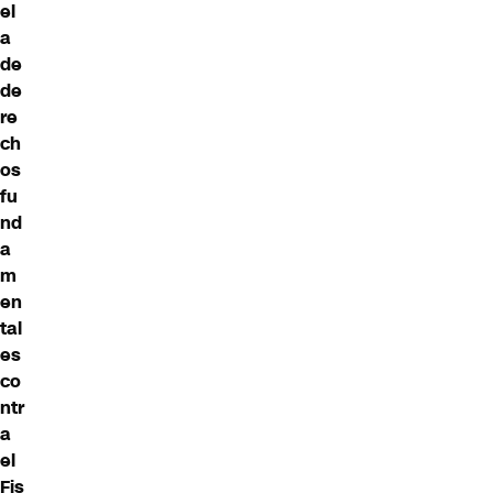
el
a
de
de
re
ch
os
fu
nd
a
m
en
tal
es
co
ntr
a
el
Fis