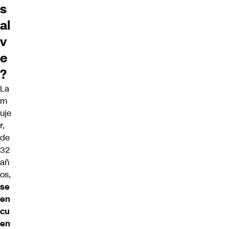
s
al
v
e
?
La
m
uje
r,
de
32
añ
os,
se
en
cu
en