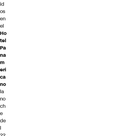
id
os
en
el
Ho
tel
Pa
na
m
eri
ca
no
la
no
ch
e
de
l
22