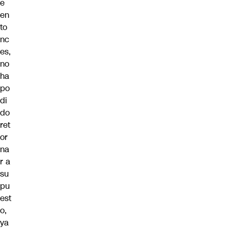
e
en
to
nc
es,
no
ha
po
di
do
ret
or
na
r a
su
pu
est
o,
ya