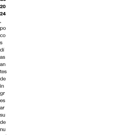
20
24
,
po
co
s
dí
as
an
tes
de
in
gr
es
ar
su
de
nu