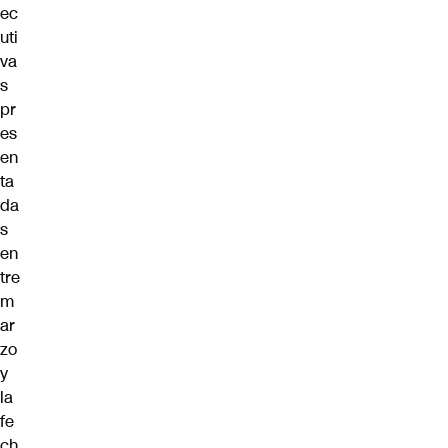
ec
uti
va
s
pr
es
en
ta
da
s
en
tre
m
ar
zo
y
la
fe
ch