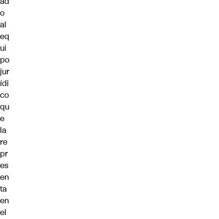
ad
o
al
eq
ui
po
jur
ídi
co
qu
e
la
re
pr
es
en
ta
en
el