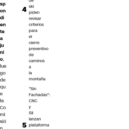
de
sp
ski
on
piden
di
revisar
en
criterios
para
te
el
a
cierre
ju
preventivo
ni
de
o
,
caminos
lue
a
go
la
montaña
de
qu
"Sin
e
Fachadas":
la
CNC
y
Co
SII
mi
lanzan
sió
plataforma
n