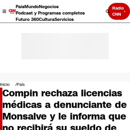
País
Mundo
Negocios
Radio
Podcast y Programas completos
CNN
Futuro 360
Cultura
Servicios
País
Mundo
Negocios
Inicio
País
Compin rechaza licencias
Deportes
Programas completos
médicas a denunciante de
Cultura
Servicios
Monsalve y le informa que
Bits
CNN Data
no recibirá su sueldo de
CNN tiempo