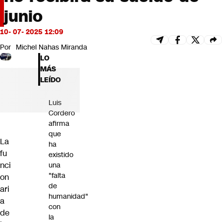
Futuro 360
junio
Opinión
10- 07- 2025 12:09
Por
Michel Nahas Miranda
LO
MÁS
LEÍDO
Luis
Cordero
afirma
que
La
ha
fu
existido
nci
una
"falta
on
de
ari
humanidad"
a
con
de
la