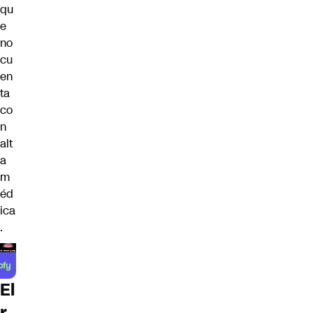
qu
e
no
cu
en
ta
co
n
alt
a
m
éd
ica
.
El
r