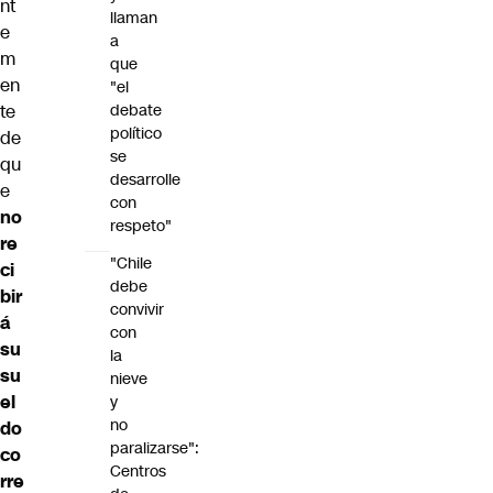
nt
llaman
e
a
m
que
en
"el
debate
te
político
de
se
qu
desarrolle
e
con
no
respeto"
re
"Chile
ci
debe
bir
convivir
á
con
su
la
su
nieve
el
y
no
do
paralizarse":
co
Centros
rre