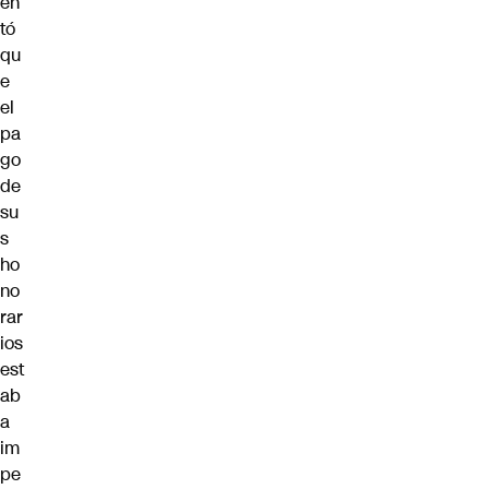
en
tó
qu
e
el
pa
go
de
su
s
ho
no
rar
ios
est
ab
a
im
pe