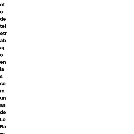
ot
o
de
tel
etr
ab
aj
o
en
la
s
co
m
un
as
de
Lo
Ba
rn