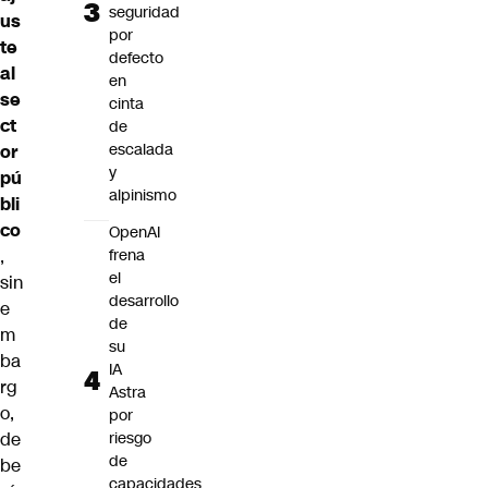
seguridad
us
por
te
defecto
al
en
se
cinta
ct
de
escalada
or
y
pú
alpinismo
bli
co
OpenAI
,
frena
el
sin
desarrollo
e
de
m
su
ba
IA
rg
Astra
o,
por
de
riesgo
de
be
capacidades