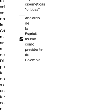
rá
cibernéticas
vol
"críticas"
ve
Abelardo
r a
de
la
la
Cá
Espriella
m
asume
ar
como
a
presidente
de
de
Colombia
Di
pu
ta
do
s a
un
ter
ce
r