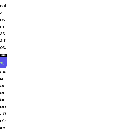
sal
ari
os
m
ás
alt
os.
Le
e
ta
m
bi
én
:
G
ob
ier