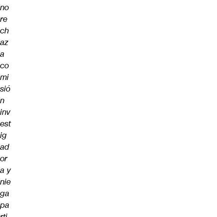
no
re
ch
az
a
co
mi
sió
n
inv
est
ig
ad
or
a y
nie
ga
pa
rti