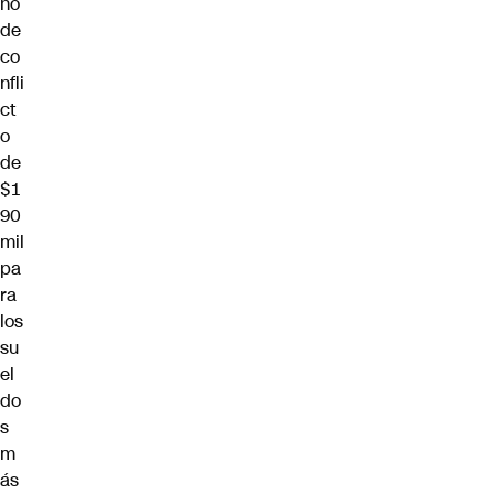
no
de
co
nfli
ct
o
de
$1
90
mil
pa
ra
los
su
el
do
s
m
ás