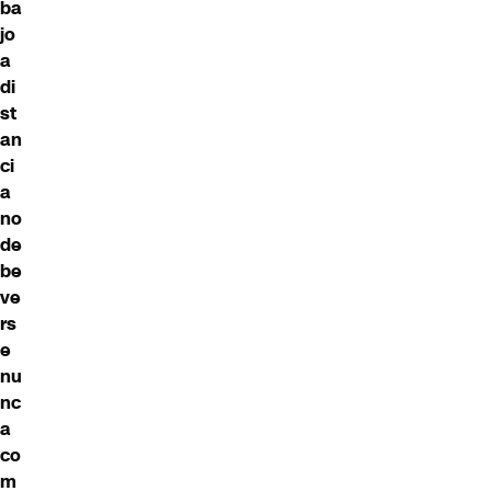
ba
jo
a
di
st
an
ci
a
no
de
be
ve
rs
e
nu
nc
a
co
m