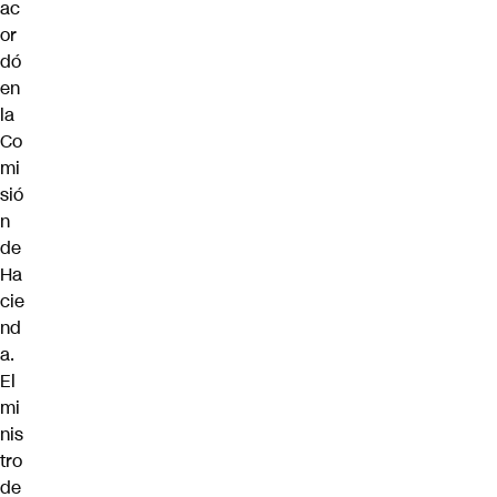
ac
or
dó
en
la
Co
mi
sió
n
de
Ha
cie
nd
a.
El
mi
nis
tro
de