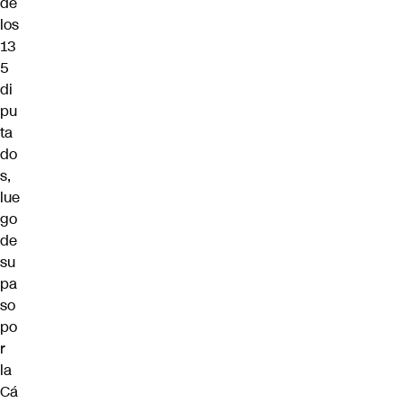
de
los
13
5
di
pu
ta
do
s,
lue
go
de
su
pa
so
po
r
la
Cá