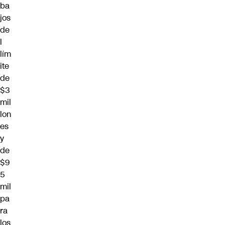
ba
jos
de
l
lím
ite
de
$3
mil
lon
es
y
de
$9
5
mil
pa
ra
los