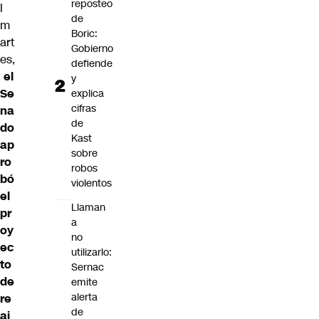
reposteo
l
de
m
Boric:
art
Gobierno
es,
defiende
el
y
Se
explica
cifras
na
de
do
Kast
ap
sobre
ro
robos
bó
violentos
el
Llaman
pr
a
oy
no
ec
utilizarlo:
to
Sernac
de
emite
alerta
re
de
aj