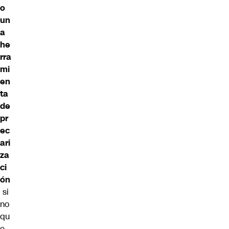
o
un
a
he
rra
mi
en
ta
de
pr
ec
ari
za
ci
ón
si
no
qu
e