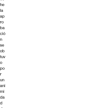
he
la
ap
ro
ba
ció
n
se
ob
tuv
o
po
r
un
ani
mi
da
d