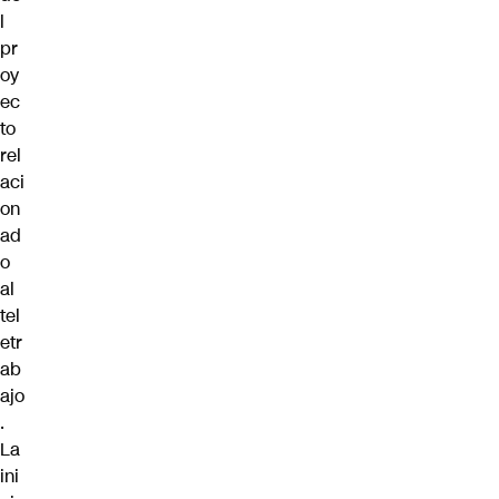
l
pr
oy
ec
to
rel
aci
on
ad
o
al
tel
etr
ab
ajo
.
La
ini