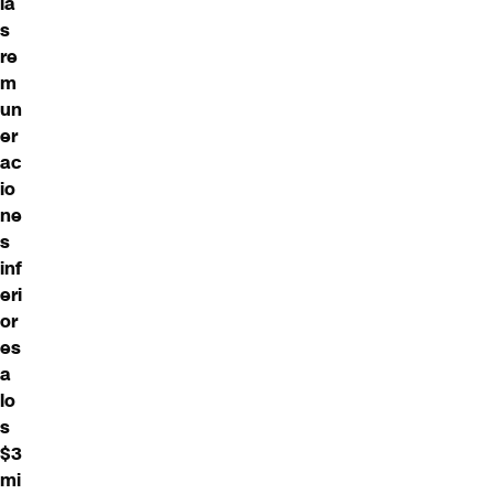
la
s
re
m
un
er
ac
io
ne
s
inf
eri
or
es
a
lo
s
$3
mi