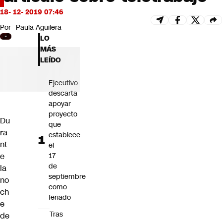
Futuro 360
18- 12- 2019 07:46
Opinión
Por
Paula Aguilera
LO
MÁS
LEÍDO
Ejecutivo
descarta
apoyar
proyecto
Du
que
ra
establece
nt
el
e
17
de
la
septiembre
no
como
ch
feriado
e
Tras
de