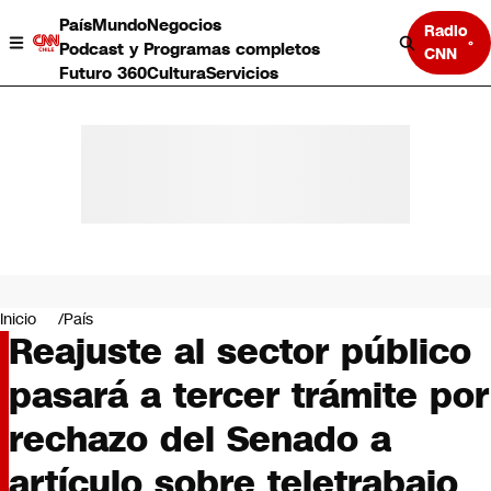
País
Mundo
Negocios
Radio
Podcast y Programas completos
CNN
Futuro 360
Cultura
Servicios
País
Mundo
Negocios
Inicio
País
Reajuste al sector público
Deportes
Programas completos
pasará a tercer trámite por
Cultura
Servicios
rechazo del Senado a
Bits
CNN Data
artículo sobre teletrabajo
CNN tiempo