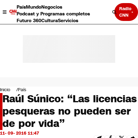
País
Mundo
Negocios
Radio
Podcast y Programas completos
CNN
Futuro 360
Cultura
Servicios
País
Mundo
Negocios
Inicio
País
Raúl Súnico: “Las licencias
Deportes
Programas completos
pesqueras no pueden ser
Cultura
Servicios
de por vida”
Bits
CNN Data
11- 09- 2016 11:47
CNN tiempo