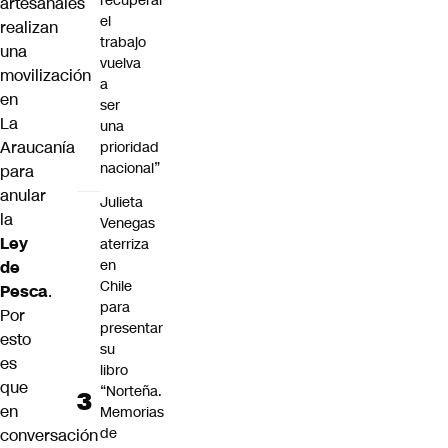
recuperar
artesanales
el
realizan
trabajo
una
vuelva
movilización
a
en
ser
La
una
Araucanía
prioridad
nacional”
para
anular
Julieta
la
Venegas
Ley
aterriza
en
de
Chile
Pesca
.
para
Por
presentar
esto
su
es
libro
que
“Norteña.
en
Memorias
de
conversación