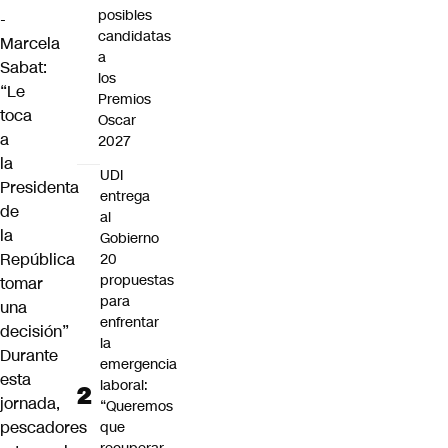
posibles
-
candidatas
Marcela
a
Sabat:
los
“Le
Premios
toca
Oscar
a
2027
la
UDI
Presidenta
entrega
de
al
la
Gobierno
República
20
propuestas
tomar
para
una
enfrentar
decisión”
la
Durante
emergencia
esta
laboral:
jornada,
“Queremos
pescadores
que