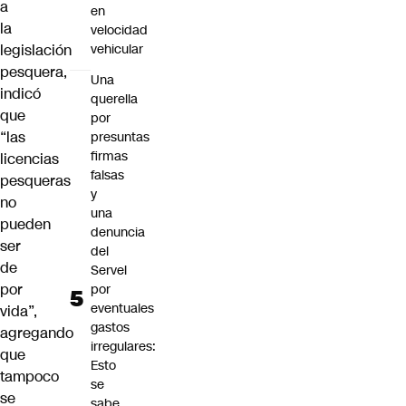
a
en
la
velocidad
vehicular
legislación
pesquera,
Una
indicó
querella
que
por
“las
presuntas
firmas
licencias
falsas
pesqueras
y
no
una
pueden
denuncia
ser
del
de
Servel
por
por
eventuales
vida”,
gastos
agregando
irregulares:
que
Esto
tampoco
se
se
sabe