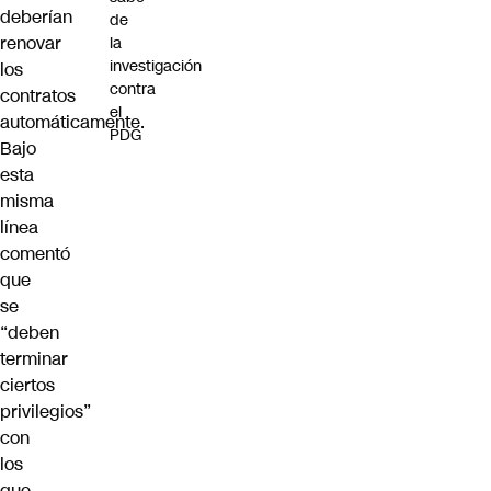
deberían
de
renovar
la
investigación
los
contra
contratos
el
automáticamente.
PDG
Bajo
esta
misma
línea
comentó
que
se
“deben
terminar
ciertos
privilegios”
con
los
que