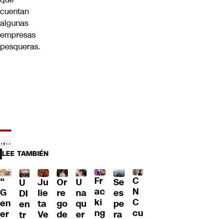
cuentan
algunas
empresas
pesqueras.
LEE TAMBIÉN
Fr
C
“
Ju
Or
U
Se
U
ac
N
G
lie
re
na
es
DI
ki
C
en
ta
go
qu
pe
en
ng
cu
er
Ve
de
er
ra
tr