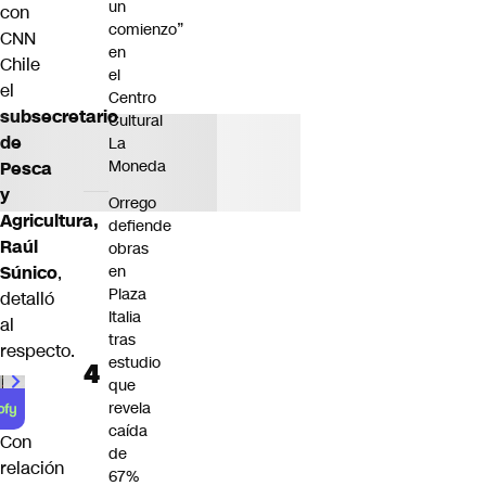
un
con
comienzo”
CNN
en
Chile
el
el
Centro
subsecretario
Cultural
de
La
Moneda
Pesca
y
Orrego
Agricultura,
defiende
Raúl
obras
Súnico
,
en
Plaza
detalló
Italia
al
tras
respecto.
estudio
00:00
/
01:00
que
revela
caída
Con
de
relación
67%