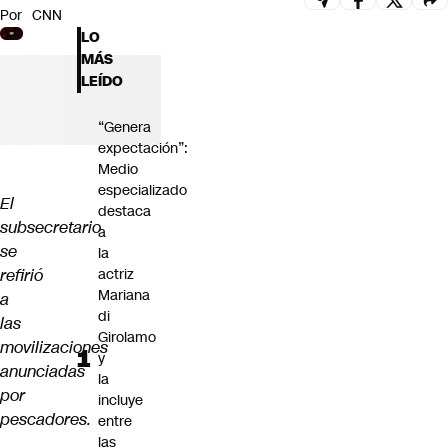
Por
CNN
Futuro 360
LO
Opinión
MÁS
LEÍDO
“Genera
expectación”:
Medio
especializado
El
destaca
subsecretario
a
se
la
refirió
actriz
Mariana
a
di
las
Girolamo
movilizaciones
y
anunciadas
la
por
incluye
pescadores.
entre
las