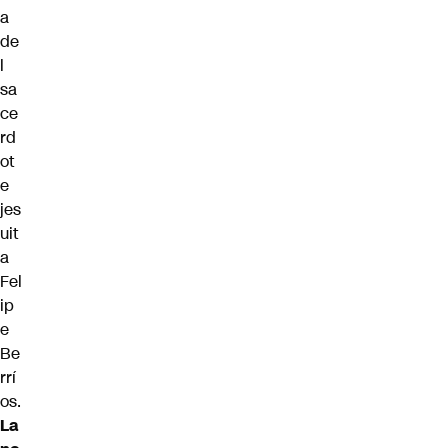
a
de
l
sa
ce
rd
ot
e
jes
uit
a
Fel
ip
e
Be
rrí
os.
La