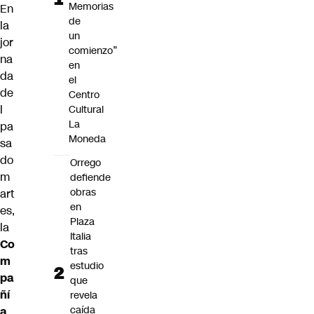
Memorias
En
de
la
un
jor
comienzo”
na
en
da
el
de
Centro
l
Cultural
La
pa
Moneda
sa
do
Orrego
m
defiende
obras
art
en
es,
Plaza
la
Italia
Co
tras
m
estudio
pa
que
ñí
revela
caída
a