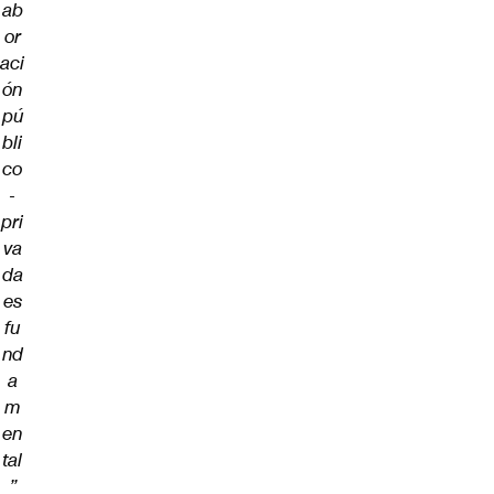
ab
or
aci
ón
pú
bli
co
-
pri
va
da
es
fu
nd
a
m
en
tal
”