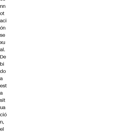
nn
ot
aci
ón
se
xu
al.
De
bi
do
a
est
a
sit
ua
ció
n,
el