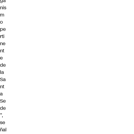
ga
nis
m
o
pe
rti
ne
nt
e
de
la
Sa
nt
a
Se
de
”,
se
ñal