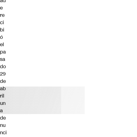
ad
e
re
ci
bi
ó
el
pa
sa
do
29
de
ab
ril
un
a
de
nu
nci