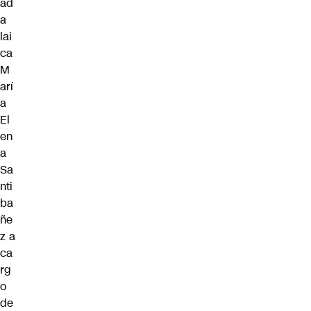
ad
a
lai
ca
M
arí
a
El
en
a
Sa
nti
ba
ñe
z a
ca
rg
o
de