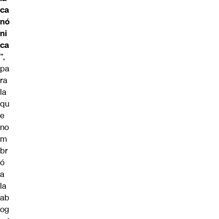
ca
nó
ni
ca
”,
pa
ra
la
qu
e
no
m
br
ó
a
la
ab
og