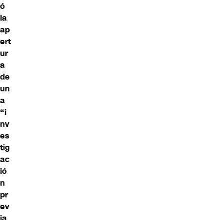
ó
la
ap
ert
ur
a
de
un
a
“i
nv
es
tig
ac
ió
n
pr
ev
ia