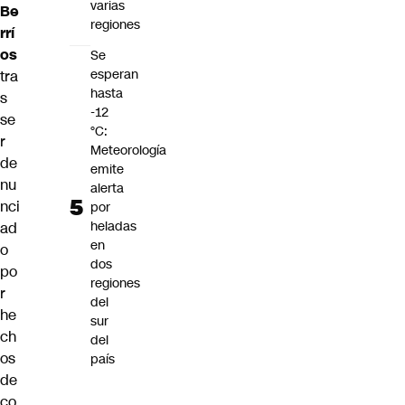
varias
Be
regiones
rrí
os
Se
esperan
tra
hasta
s
-12
se
°C:
r
Meteorología
de
emite
nu
alerta
nci
por
heladas
ad
en
o
dos
po
regiones
r
del
he
sur
ch
del
os
país
de
co