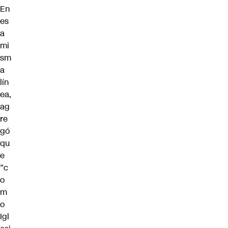
En
es
a
mi
sm
a
lín
ea,
ag
re
gó
qu
e
“c
o
m
o
Igl