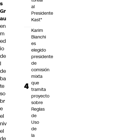
torear
s
al
Gr
Presidente
au
Kast"
en
Karim
m
Bianchi
ed
es
io
elegido
de
presidente
l
de
comisión
de
mixta
ba
que
te
tramita
so
proyecto
br
sobre
e
Reglas
el
de
Uso
niv
de
el
la
de