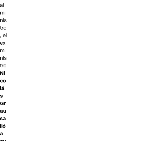
al
mi
nis
tro
, el
ex
mi
nis
tro
Ni
co
lá
s
Gr
au
sa
lió
a