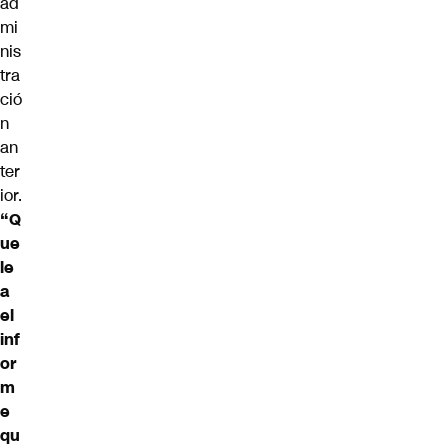
ad
mi
nis
tra
ció
n
an
ter
ior.
“Q
ue
le
a
el
inf
or
m
e
qu