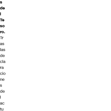
s
de
l
Te
so
ro.
Tr
as
las
de
cla
ra
cio
ne
s
de
l
ac
tu