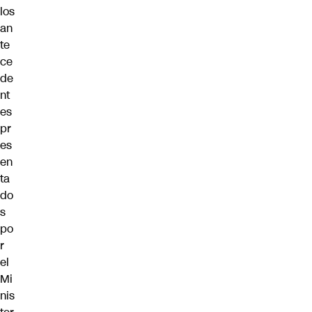
los
an
te
ce
de
nt
es
pr
es
en
ta
do
s
po
r
el
Mi
nis