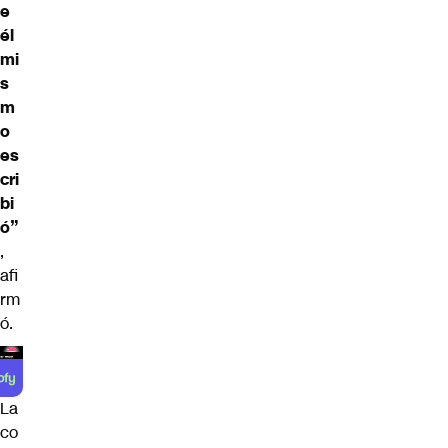
e
él
mi
s
m
o
es
cri
bi
ó”
,
afi
rm
ó.
La
co