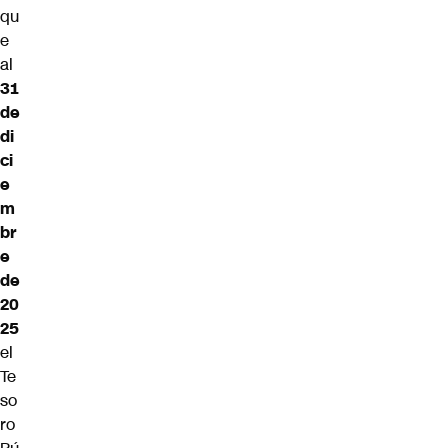
qu
e
al
31
de
di
ci
e
m
br
e
de
20
25
el
Te
so
ro