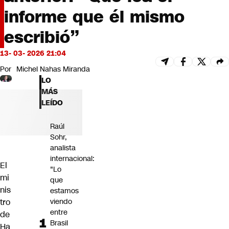
Futuro 360
informe que él mismo
Opinión
escribió”
13- 03- 2026 21:04
Por
Michel Nahas Miranda
LO
MÁS
LEÍDO
Raúl
Sohr,
analista
internacional:
El
"Lo
mi
que
nis
estamos
tro
viendo
entre
de
Brasil
Ha