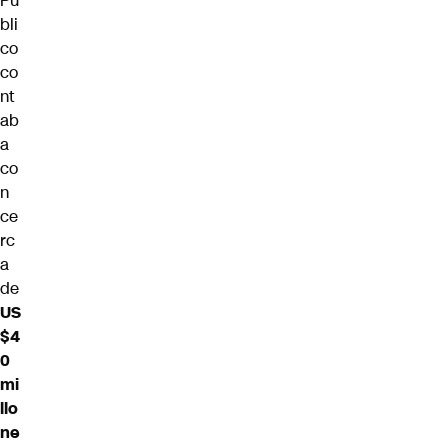
Pú
bli
co
co
nt
ab
a
co
n
ce
rc
a
de
US
$4
0
mi
llo
ne