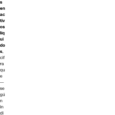
s
en
ac
tiv
os
líq
ui
do
s
,
cif
ra
qu
e
—
se
gú
n
in
di