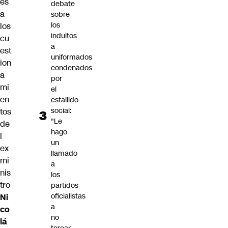
es
debate
a
sobre
los
los
indultos
cu
a
est
uniformados
ion
condenados
a
por
mi
el
en
estallido
social:
tos
"Le
de
hago
l
un
ex
llamado
mi
a
nis
los
tro
partidos
oficialistas
Ni
a
co
no
lá