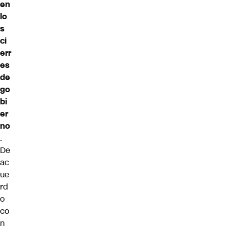
en
lo
s
ci
err
es
de
go
bi
er
no
.
De
ac
ue
rd
o
co
n