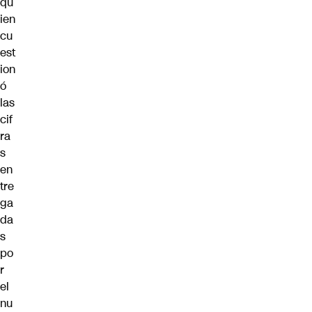
qu
ien
cu
est
ion
ó
las
cif
ra
s
en
tre
ga
da
s
po
r
el
nu