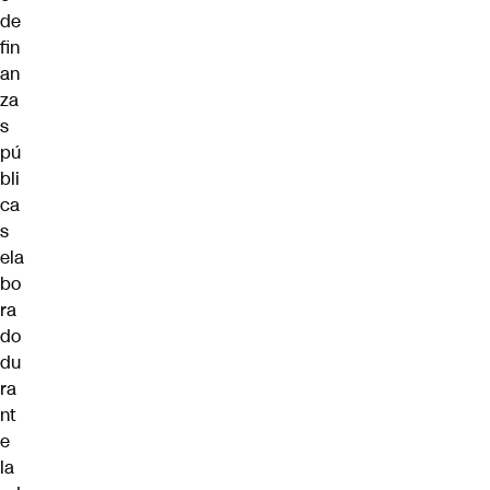
de
fin
an
za
s
pú
bli
ca
s
ela
bo
ra
do
du
ra
nt
e
la