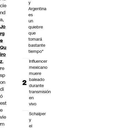
y
cie
Argentina
nd
es
a,
un
Jo
quiebre
rg
que
tomará
e
bastante
Qu
tiempo"
iro
z
,
Influencer
mexicano
re
muere
sp
baleado
on
durante
di
transmisión
ó
en
est
vivo
e
Schalper
vie
y
rn
el