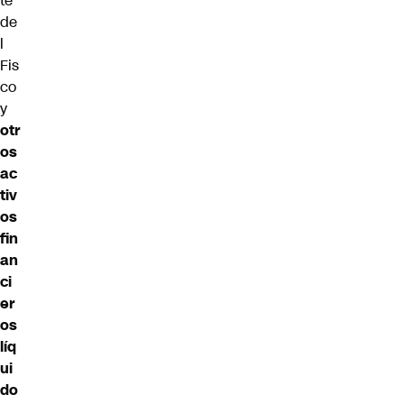
te
de
l
Fis
co
y
otr
os
ac
tiv
os
fin
an
ci
er
os
líq
ui
do