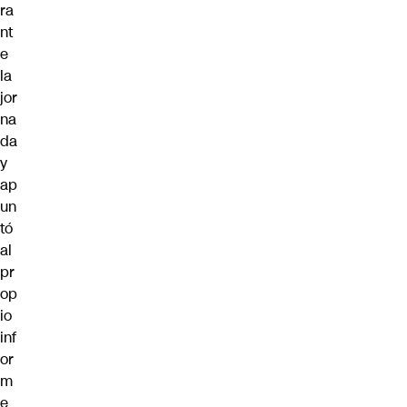
ra
nt
e
la
jor
na
da
y
ap
un
tó
al
pr
op
io
inf
or
m
e