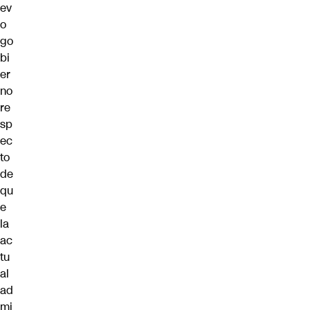
ev
o
go
bi
er
no
re
sp
ec
to
de
qu
e
la
ac
tu
al
ad
mi