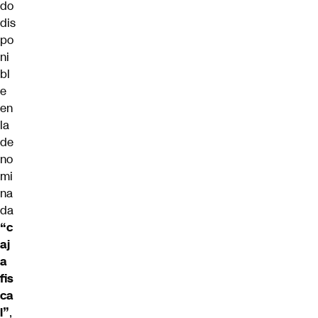
do
dis
po
ni
bl
e
en
la
de
no
mi
na
da
“c
aj
a
fis
ca
l”
,