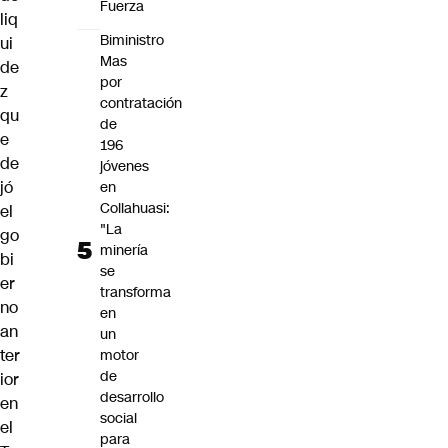
Fuerza
liq
Biministro
ui
Mas
de
por
z
contratación
qu
de
e
196
de
jóvenes
jó
en
Collahuasi:
el
"La
go
minería
bi
se
er
transforma
no
en
an
un
ter
motor
de
ior
desarrollo
en
social
el
para