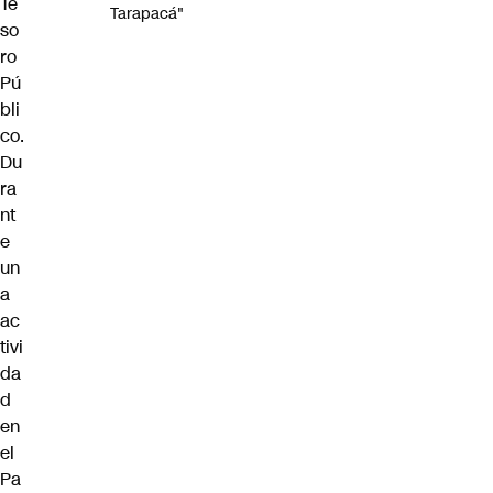
Te
Tarapacá"
so
ro
Pú
bli
co.
Du
ra
nt
e
un
a
ac
tivi
da
d
en
el
Pa