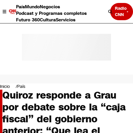
País
Mundo
Negocios
Radio
Podcast y Programas completos
CNN
Futuro 360
Cultura
Servicios
País
Mundo
Negocios
Inicio
País
Quiroz responde a Grau
Deportes
Programas completos
por debate sobre la “caja
Cultura
Servicios
fiscal” del gobierno
Bits
CNN Data
anterior: “Que lea el
CNN tiempo