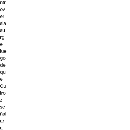
ntr
ov
er
sia
su
rg
e
lue
go
de
qu
e
Qu
iro
z
se
ñal
ar
a