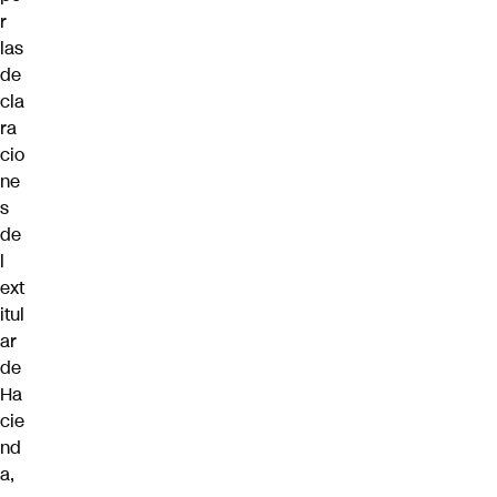
r
las
de
cla
ra
cio
ne
s
de
l
ext
itul
ar
de
Ha
cie
nd
a,