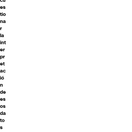
cu
es
tio
na
r
la
int
er
pr
et
ac
ió
n
de
es
os
da
to
s