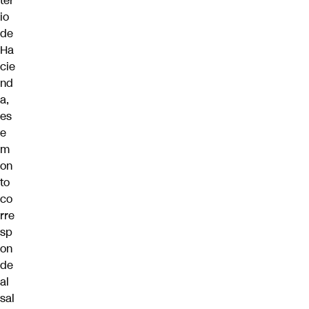
ter
io
de
Ha
cie
nd
a,
es
e
m
on
to
co
rre
sp
on
de
al
sal