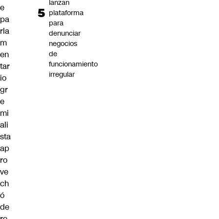
lanzan
e
plataforma
pa
para
rla
denunciar
m
negocios
en
de
funcionamiento
tar
irregular
io
gr
e
mi
ali
sta
ap
ro
ve
ch
ó
de
re