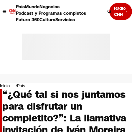
País
Mundo
Negocios
Radio
Podcast y Programas completos
CNN
Futuro 360
Cultura
Servicios
País
Mundo
Negocios
Inicio
País
“¿Qué tal si nos juntamos
Deportes
Programas completos
para disfrutar un
Cultura
Servicios
completito?”: La llamativa
Bits
CNN Data
invitación de Iván Moreira
CNN tiempo