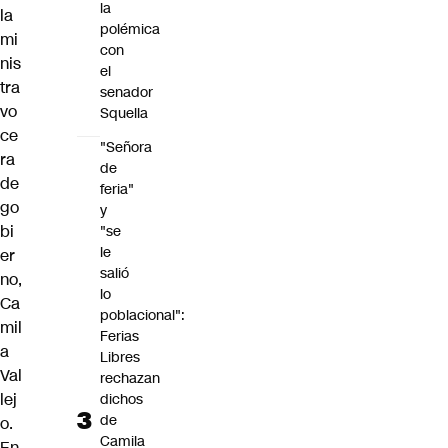
la
la
polémica
mi
con
nis
el
tra
senador
vo
Squella
ce
"Señora
ra
de
de
feria"
go
y
bi
"se
le
er
salió
no,
lo
Ca
poblacional":
mil
Ferias
a
Libres
Val
rechazan
lej
dichos
de
o.
Camila
En