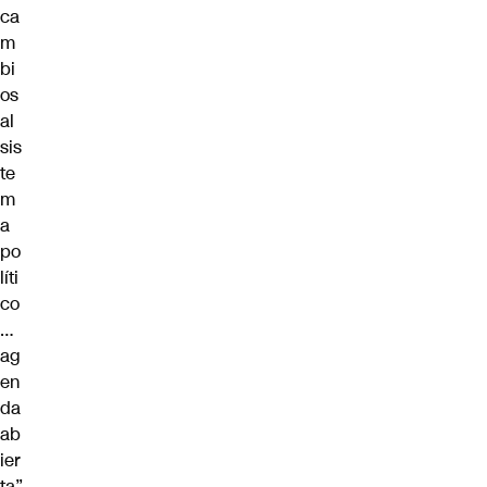
ca
m
bi
os
al
sis
te
m
a
po
líti
co
…
ag
en
da
ab
ier
ta”