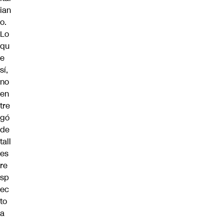
ian
o.
Lo
qu
e
sí,
no
en
tre
gó
de
tall
es
re
sp
ec
to
a