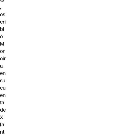
,
es
cri
bi
ó
M
or
eir
a
en
su
cu
en
ta
de
X
(a
nt