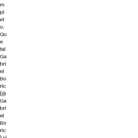
m
pl
et
o.
Qu
e
tal
Ga
bri
el
Bo
ric
(
@
Ga
bri
el
Bo
ric
)
si