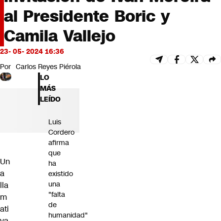
Futuro 360
al Presidente Boric y
Opinión
Camila Vallejo
23- 05- 2024 16:36
Por
Carlos Reyes Piérola
LO
MÁS
LEÍDO
Luis
Cordero
afirma
que
Un
ha
a
existido
una
lla
"falta
m
de
ati
humanidad"
va