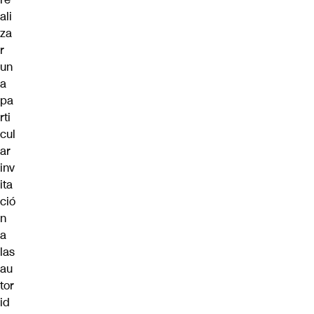
ali
za
r
un
a
pa
rti
cul
ar
inv
ita
ció
n
a
las
au
tor
id