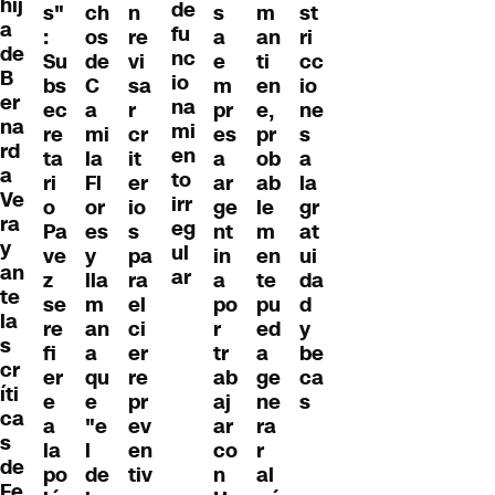
hij
de
s"
ch
n
s
m
st
a
fu
:
os
re
a
an
ri
de
nc
Su
de
vi
e
ti
cc
B
io
bs
C
sa
m
en
io
er
na
ec
a
r
pr
e,
ne
na
mi
re
mi
cr
es
pr
s
rd
en
ta
la
it
a
ob
a
a
to
ri
Fl
er
ar
ab
la
Ve
irr
o
or
io
ge
le
gr
ra
eg
Pa
es
s
nt
m
at
y
ul
ve
y
pa
in
en
ui
an
ar
z
lla
ra
a
te
da
te
se
m
el
po
pu
d
la
re
an
ci
r
ed
y
s
fi
a
er
tr
a
be
cr
er
qu
re
ab
ge
ca
íti
e
e
pr
aj
ne
s
ca
a
"e
ev
ar
ra
s
la
l
en
co
r
de
po
de
tiv
n
al
Fe