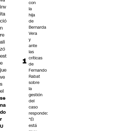
con
inv
la
ita
hija
ció
de
Bernarda
n
Vera
re
y
ali
ante
zó
las
est
críticas
e
de
jue
Fernando
Rabat
ve
sobre
s
la
el
gestión
se
del
na
caso
do
responde:
r
"Él
está
U