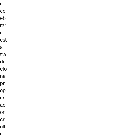
a
cel
eb
rar
a
est
a
tra
di
cio
nal
pr
ep
ar
aci
ón
cri
oll
a.