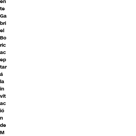
en
te
Ga
bri
el
Bo
ric
ac
ep
tar
á
la
in
vit
ac
ió
n
de
M