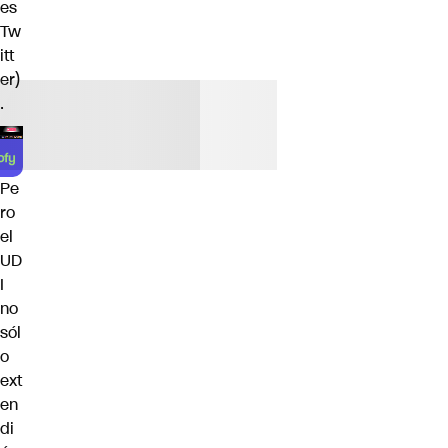
es
Tw
itt
er)
.
Pe
ro
el
UD
I
no
sól
o
ext
en
di