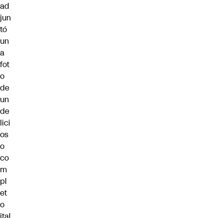
ad
jun
tó
un
a
fot
o
de
un
de
lici
os
o
co
m
pl
et
o
ital