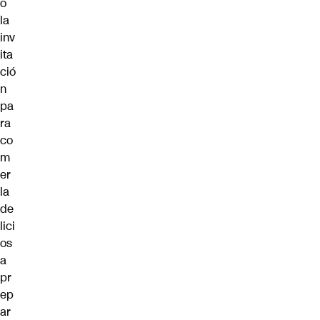
ó
la
inv
ita
ció
n
pa
ra
co
m
er
la
de
lici
os
a
pr
ep
ar