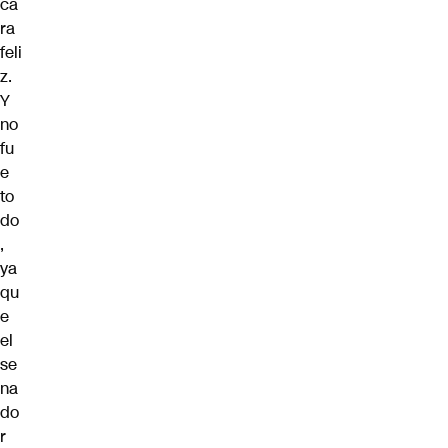
ca
ra
feli
z.
Y
no
fu
e
to
do
,
ya
qu
e
el
se
na
do
r