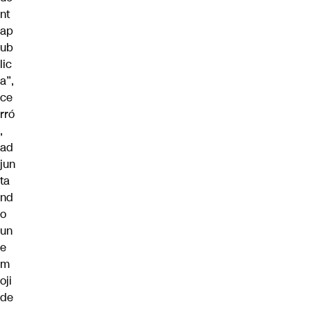
nt
ap
ub
lic
a”
,
ce
rró
,
ad
jun
ta
nd
o
un
e
m
oji
de