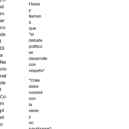
Flores
el
y
m
llaman
ar
a
co
que
de
"el
debate
l
político
Dí
se
a
desarrolle
Na
con
cio
respeto"
nal
"Chile
de
debe
l
convivir
Co
con
m
la
pl
nieve
y
et
no
o
paralizarse":