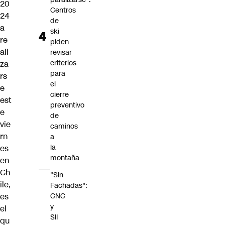
20
Centros
24
de
a
ski
re
piden
ali
revisar
criterios
za
para
rs
el
e
cierre
est
preventivo
e
de
vie
caminos
rn
a
la
es
montaña
en
Ch
"Sin
ile,
Fachadas":
es
CNC
y
el
SII
qu