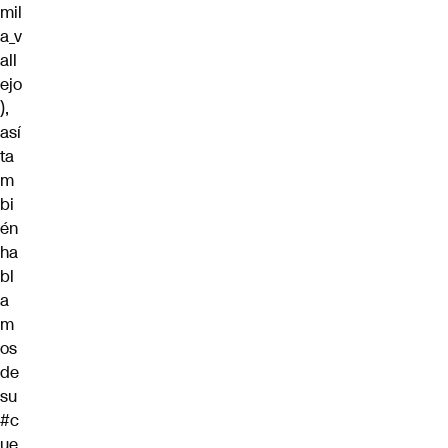
mil
a_v
all
ejo
),
así
ta
m
bi
én
ha
bl
a
m
os
de
su
#c
ue