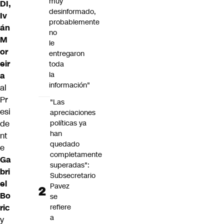
muy
DI,
desinformado,
Iv
probablemente
án
no
M
le
or
entregaron
eir
toda
la
a
información"
al
Pr
"Las
esi
apreciaciones
de
políticas ya
han
nt
quedado
e
completamente
Ga
superadas":
bri
Subsecretario
el
Pavez
Bo
se
ric
refiere
a
y