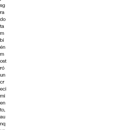
sg
ra
do
ta
m
bi
én
m
ost
ró
un
cr
eci
mi
en
to,
au
nq