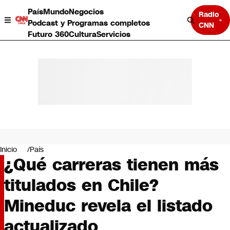
País
Mundo
Negocios
Radio
Podcast y Programas completos
CNN
Futuro 360
Cultura
Servicios
País
Mundo
Negocios
Inicio
País
¿Qué carreras tienen más
Deportes
Programas completos
titulados en Chile?
Cultura
Servicios
Mineduc revela el listado
Bits
CNN Data
actualizado
CNN tiempo