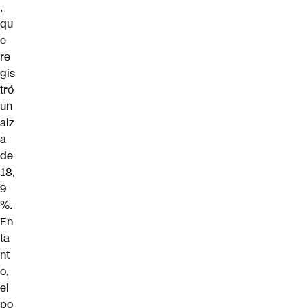
,
qu
e
re
gis
tró
un
alz
a
de
18,
9
%.
En
ta
nt
o,
el
po