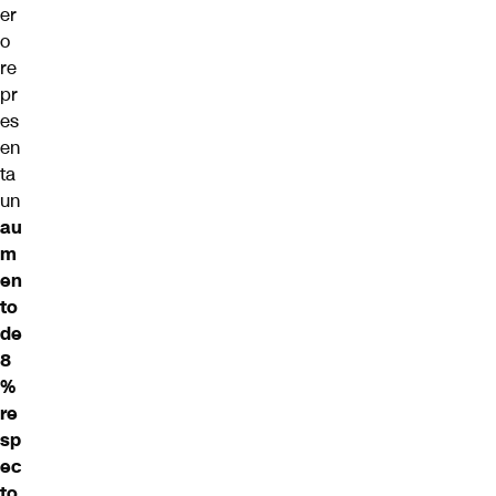
er
o
re
pr
es
en
ta
un
au
m
en
to
de
8
%
re
sp
ec
to