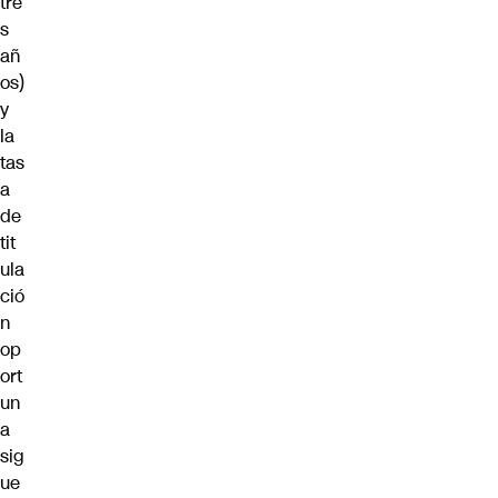
tre
s
añ
os)
y
la
tas
a
de
tit
ula
ció
n
op
ort
un
a
sig
ue