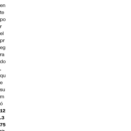
en
te
po
r
el
pr
eg
ra
do
,
qu
e
su
m
ó
12
.3
75