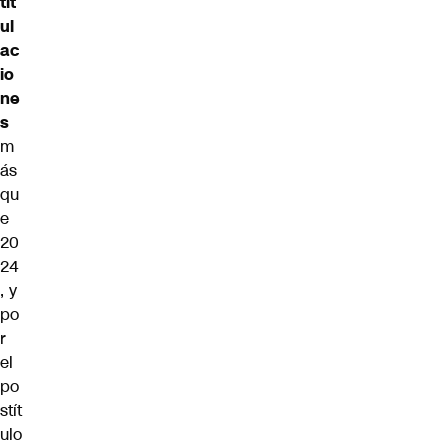
tit
ul
ac
io
ne
s
m
ás
qu
e
20
24
, y
po
r
el
po
stít
ulo