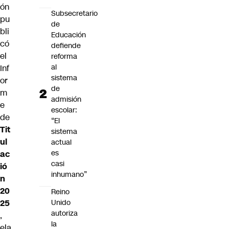
ón
Subsecretario
pu
de
bli
Educación
có
defiende
el
reforma
al
Inf
sistema
or
de
m
admisión
e
escolar:
de
“El
Tit
sistema
ul
actual
es
ac
casi
ió
inhumano”
n
20
Reino
Unido
25
autoriza
,
la
ela