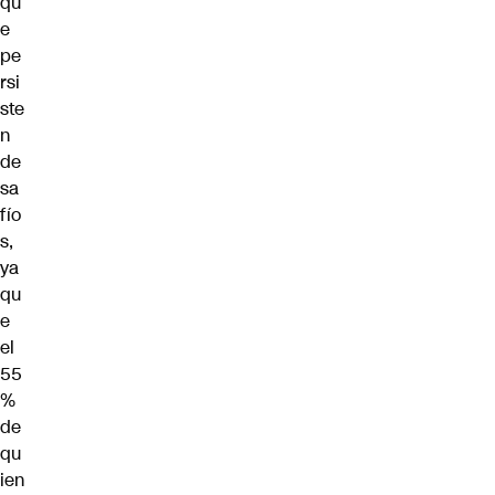
qu
e
pe
rsi
ste
n
de
sa
fío
s,
ya
qu
e
el
55
%
de
qu
ien