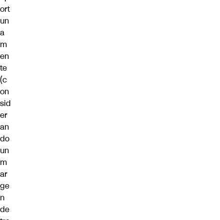
ort
un
a
m
en
te
(c
on
sid
er
an
do
un
m
ar
ge
n
de