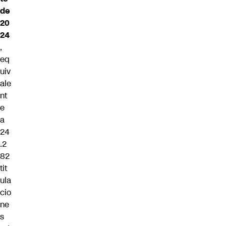
de
20
24
,
eq
uiv
ale
nt
e
a
24
.2
82
tit
ula
cio
ne
s