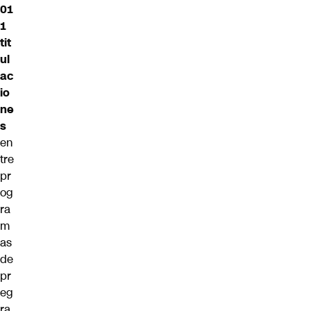
01
1
tit
ul
ac
io
ne
s
en
tre
pr
og
ra
m
as
de
pr
eg
ra