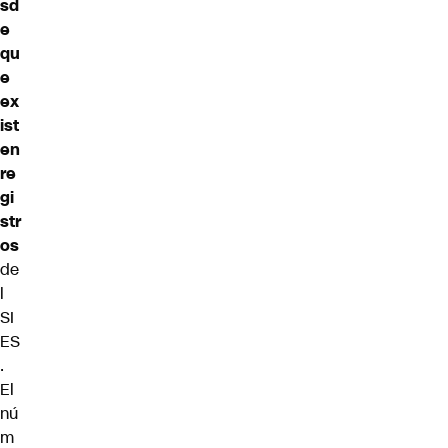
sd
e
qu
e
ex
ist
en
re
gi
str
os
de
l
SI
ES
.
El
nú
m