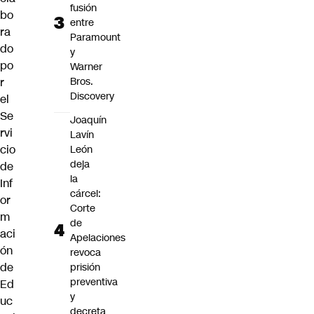
fusión
bo
entre
ra
Paramount
do
y
po
Warner
Bros.
r
Discovery
el
Se
Joaquín
rvi
Lavín
cio
León
deja
de
la
Inf
cárcel:
or
Corte
m
de
aci
Apelaciones
ón
revoca
de
prisión
preventiva
Ed
y
uc
decreta