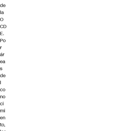
de
la
O
CD
E.
Po
r
ár
ea
s
de
l
co
no
ci
mi
en
to,