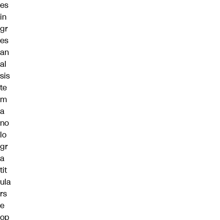
es
in
gr
es
an
al
sis
te
m
a
no
lo
gr
a
tit
ula
rs
e
op