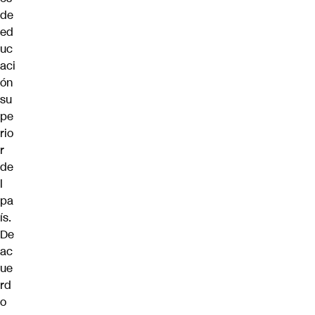
de
ed
uc
aci
ón
su
pe
rio
r
de
l
pa
ís.
De
ac
ue
rd
o