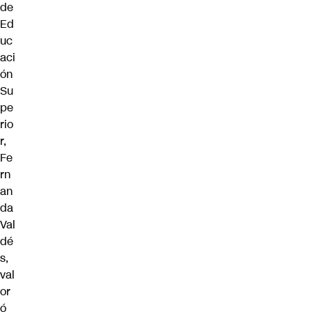
de
Ed
uc
aci
ón
Su
pe
rio
r,
Fe
rn
an
da
Val
dé
s,
val
or
ó