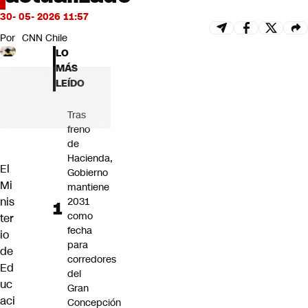
Futuro 360
30- 05- 2026 11:57
Opinión
Por
CNN Chile
LO
MÁS
LEÍDO
Tras
freno
de
Hacienda,
El
Gobierno
Mi
mantiene
nis
2031
como
ter
fecha
io
para
de
corredores
Ed
del
uc
Gran
aci
Concepción