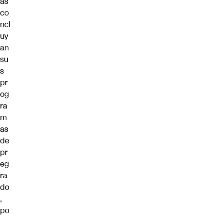
as
co
ncl
uy
an
su
s
pr
og
ra
m
as
de
pr
eg
ra
do
,
po