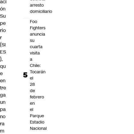
aci
arresto
ón
domiciliario
Su
Foo
pe
Fighters
rio
anuncia
r
su
(SI
cuarta
ES
visita
),
a
Chile:
qu
Tocarán
e
el
en
28
tre
de
ga
febrero
un
en
pa
el
Parque
no
Estadio
ra
Nacional
m