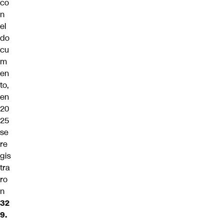
co
n
el
do
cu
m
en
to,
en
20
25
se
re
gis
tra
ro
n
32
9.