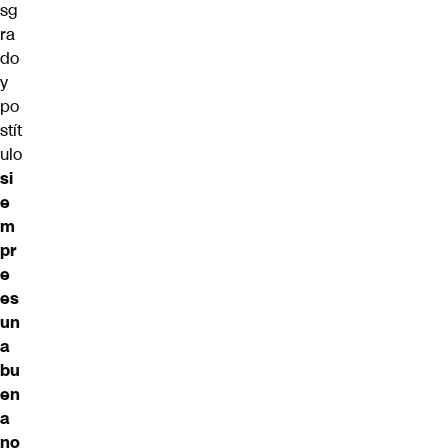
sg
ra
do
y
po
stít
ulo
si
e
m
pr
e
es
un
a
bu
en
a
no