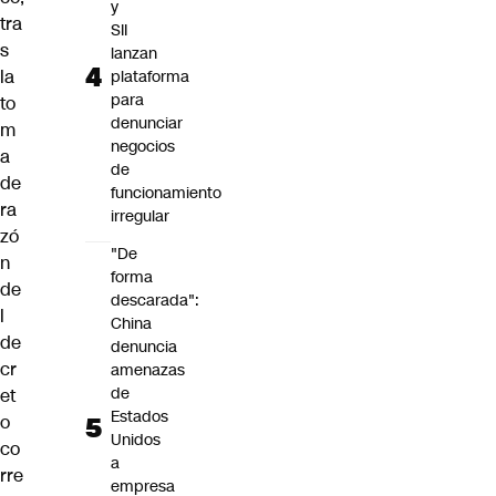
y
tra
SII
s
lanzan
la
plataforma
para
to
denunciar
m
negocios
a
de
de
funcionamiento
ra
irregular
zó
"De
n
forma
de
descarada":
l
China
de
denuncia
cr
amenazas
de
et
Estados
o
Unidos
co
a
rre
empresa