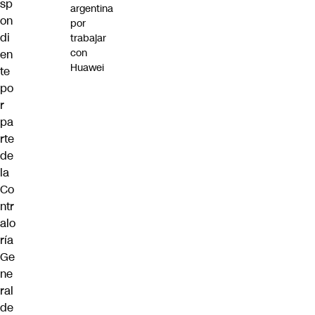
sp
argentina
on
por
di
trabajar
con
en
Huawei
te
po
r
pa
rte
de
la
Co
ntr
alo
ría
Ge
ne
ral
de