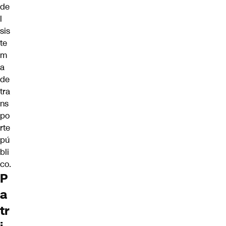
de
l
sis
te
m
a
de
tra
ns
po
rte
pú
bli
co.
P
a
tr