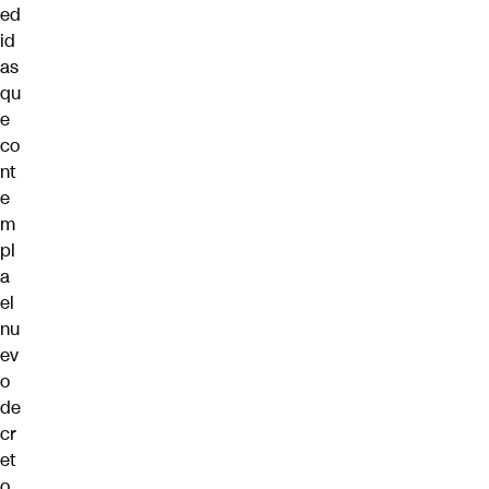
ed
id
as
qu
e
co
nt
e
m
pl
a
el
nu
ev
o
de
cr
et
o