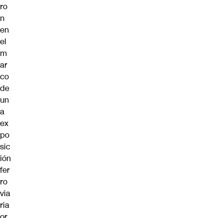
ro
n
en
el
m
ar
co
de
un
a
ex
po
sic
ión
fer
ro
via
ria
or