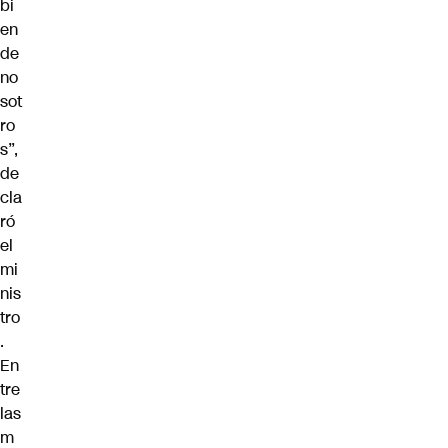
bi
en
de
no
sot
ro
s”,
de
cla
ró
el
mi
nis
tro
.
En
tre
las
m