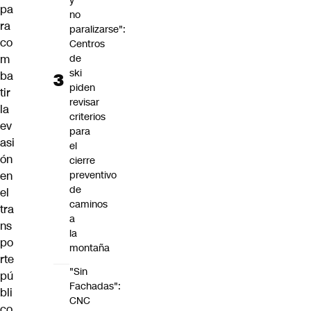
y
pa
no
ra
paralizarse":
co
Centros
de
m
ski
ba
piden
tir
revisar
la
criterios
ev
para
asi
el
ón
cierre
preventivo
en
de
el
caminos
tra
a
ns
la
po
montaña
rte
"Sin
pú
Fachadas":
bli
CNC
co,