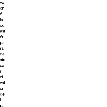
ve
ch
ó
la
oc
asi
ón
pa
ra
de
sta
ca
r
el
val
or
de
l
pa