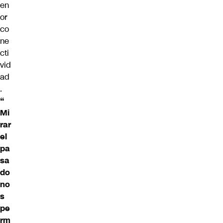
en
or
co
ne
cti
vid
ad
.
“
Mi
rar
el
pa
sa
do
no
s
pe
rm