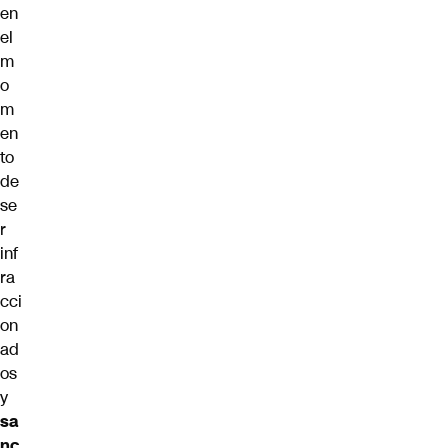
en
el
m
o
m
en
to
de
se
r
inf
ra
cci
on
ad
os
y
sa
nc