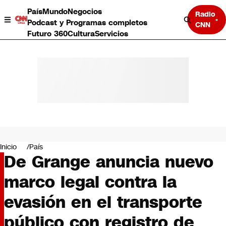
País
Mundo
Negocios
Radio
Podcast y Programas completos
CNN
Futuro 360
Cultura
Servicios
País
Mundo
Negocios
Inicio
País
De Grange anuncia nuevo
Deportes
Programas completos
marco legal contra la
Cultura
Servicios
evasión en el transporte
Bits
CNN Data
público con registro de
CNN tiempo