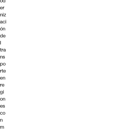
od
er
niz
aci
ón
de
l
tra
ns
po
rte
en
re
gi
on
es
co
n
m