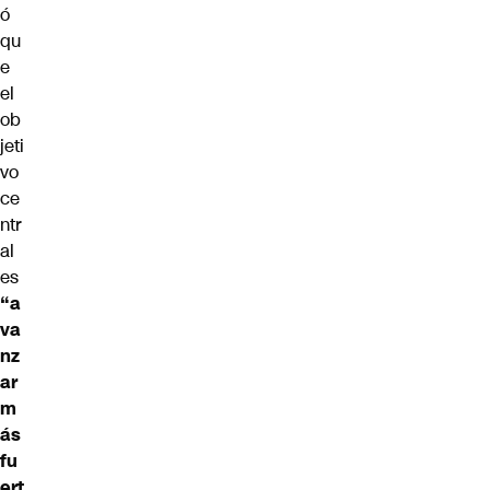
ó
qu
e
el
ob
jeti
vo
ce
ntr
al
es
“a
va
nz
ar
m
ás
fu
ert