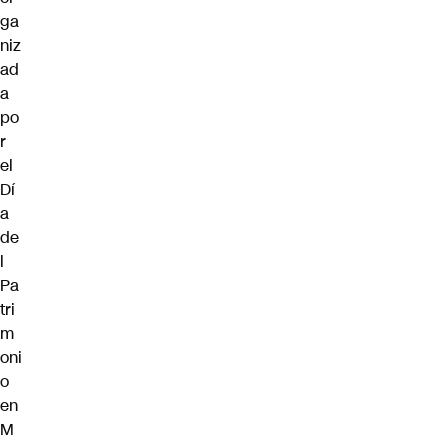
ga
niz
ad
a
po
r
el
Dí
a
de
l
Pa
tri
m
oni
o
en
M