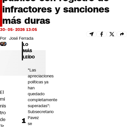
Futuro 360
infractores y sanciones
Opinión
más duras
30- 05- 2026 13:05
Por
José Ferrada
LO
MÁS
LEÍDO
"Las
apreciaciones
políticas ya
han
El
quedado
mi
completamente
nis
superadas":
Subsecretario
tro
Pavez
de
se
Tr