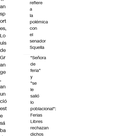
refiere
an
a
sp
la
ort
polémica
es,
con
el
Lo
senador
uis
Squella
de
Gr
"Señora
de
an
feria"
ge
y
,
"se
an
le
un
salió
ció
lo
est
poblacional":
Ferias
e
Libres
sá
rechazan
ba
dichos