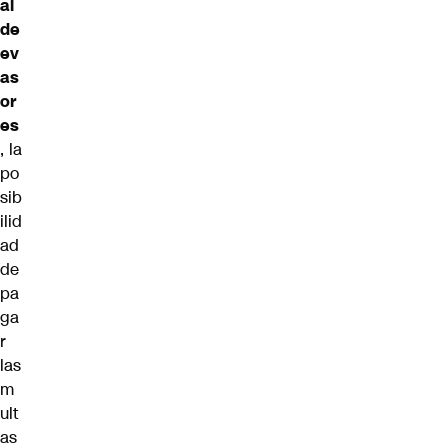
al
de
ev
as
or
es
, la
po
sib
ilid
ad
de
pa
ga
r
las
m
ult
as