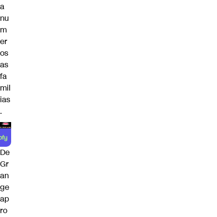
a
nu
m
er
os
as
fa
mil
ias
.
De
Gr
an
ge
ap
ro