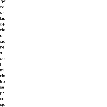
Ter
ce
ra
,
las
de
cla
ra
cio
ne
s
de
l
mi
nis
tro
se
pr
od
uje