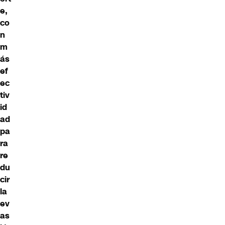
e,
co
n
m
ás
ef
ec
tiv
id
ad
pa
ra
re
du
cir
la
ev
as