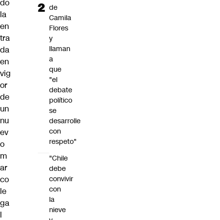
do
de
la
Camila
en
Flores
tra
y
llaman
da
a
en
que
vig
"el
or
debate
de
político
un
se
nu
desarrolle
con
ev
respeto"
o
m
"Chile
ar
debe
convivir
co
con
le
la
ga
nieve
l