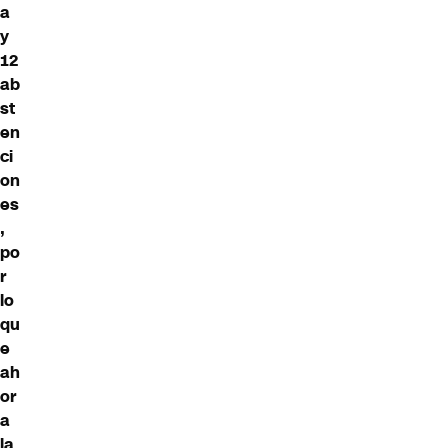
a
y
12
ab
st
en
ci
on
es
,
po
r
lo
qu
e
ah
or
a
la