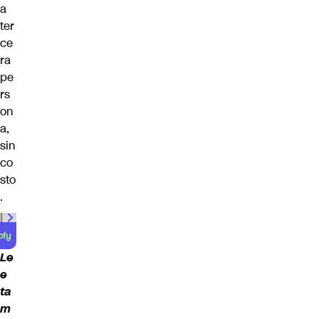
a
ter
ce
ra
pe
rs
on
a,
sin
co
sto
.
00:00
/
00:59
Le
e
ta
m