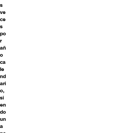
s
ve
ce
s
po
r
añ
o
ca
le
nd
ari
o,
si
en
do
un
a