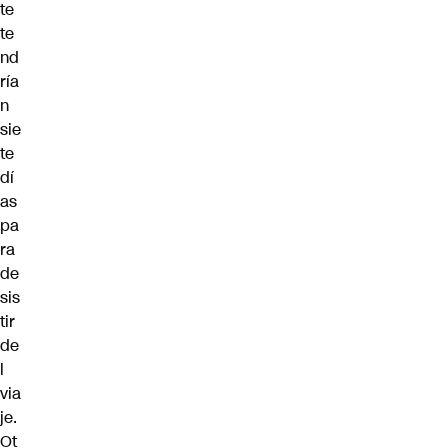
te
te
nd
ría
n
sie
te
dí
as
pa
ra
de
sis
tir
de
l
via
je.
Ot