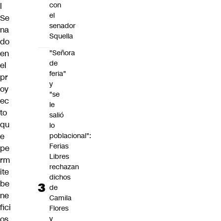
con
l
el
Se
senador
na
Squella
do
en
"Señora
de
el
feria"
pr
y
oy
"se
ec
le
to
salió
qu
lo
e
poblacional":
Ferias
pe
Libres
rm
rechazan
ite
dichos
be
de
ne
Camila
fici
Flores
os
y