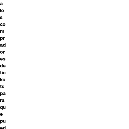
a
lo
s
co
m
pr
ad
or
es
de
tic
ke
ts
pa
ra
qu
e
pu
ed