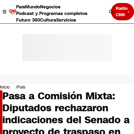
País
Mundo
Negocios
Radio
Podcast y Programas completos
CNN
Futuro 360
Cultura
Servicios
País
Mundo
Negocios
Inicio
País
Pasa a Comisión Mixta:
Deportes
Programas completos
Diputados rechazaron
Cultura
Servicios
indicaciones del Senado a
Bits
CNN Data
proyecto de traspaso en
CNN tiempo