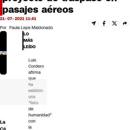
Futuro 360
pasajes aéreos
Opinión
21- 07- 2021 11:41
Por
Paula Lepe Maldonado
LO
MÁS
LEÍDO
Luis
Cordero
afirma
que
ha
existido
una
"falta
de
humanidad"
con
La
la
Cá