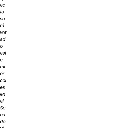
ec
to
se
rá
vot
ad
o
est
e
mi
ér
col
es
en
el
Se
na
do