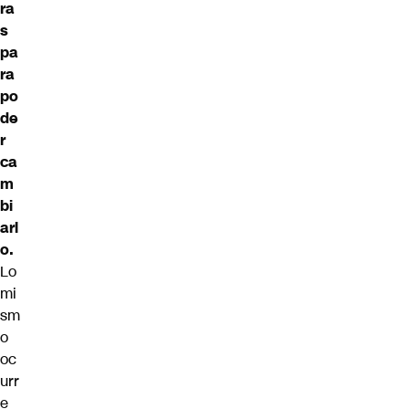
ra
s
pa
ra
po
de
r
ca
m
bi
arl
o.
Lo
mi
sm
o
oc
urr
e