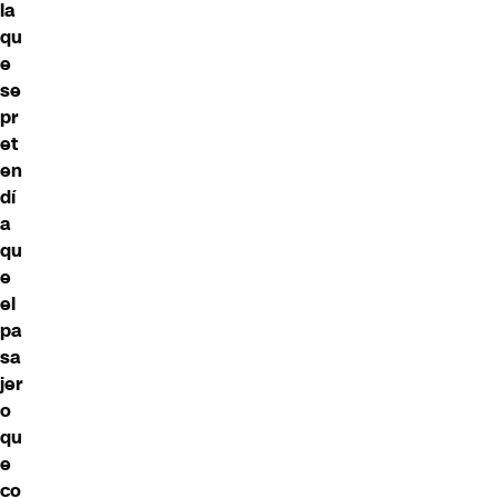
la
qu
e
se
pr
et
en
dí
a
qu
e
el
pa
sa
jer
o
qu
e
co