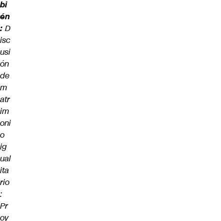
bi
én
:
D
isc
usi
ón
de
m
atr
im
oni
o
ig
ual
ita
rio
:
Pr
oy