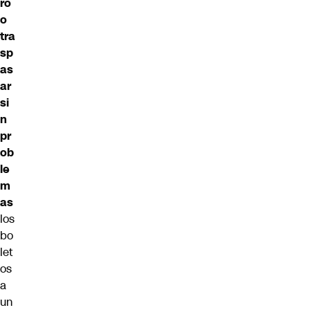
ro
o
tra
sp
as
ar
si
n
pr
ob
le
m
as
los
bo
let
os
a
un