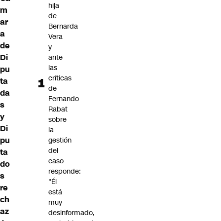
hija
m
de
ar
Bernarda
a
Vera
de
y
Di
ante
las
pu
críticas
ta
de
da
Fernando
s
Rabat
y
sobre
Di
la
pu
gestión
del
ta
caso
do
responde:
s
"Él
re
está
ch
muy
az
desinformado,