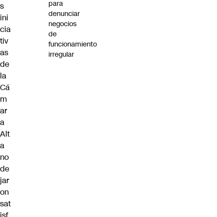
para
s
denunciar
ini
negocios
cia
de
tiv
funcionamiento
as
irregular
de
la
Cá
m
ar
a
Alt
a
no
de
jar
on
sat
isf