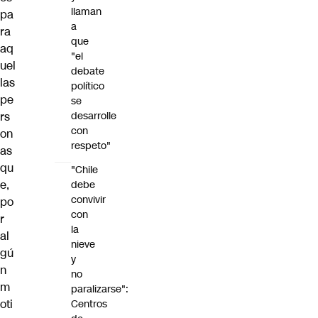
llaman
pa
a
ra
que
aq
"el
uel
debate
las
político
pe
se
rs
desarrolle
con
on
respeto"
as
qu
"Chile
e,
debe
convivir
po
con
r
la
al
nieve
gú
y
n
no
m
paralizarse":
oti
Centros