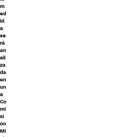
m
ed
id
a
se
rá
an
ali
za
da
en
un
a
Co
mi
si
ón
Mi