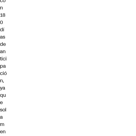
co
n
18
0
dí
as
de
an
tici
pa
ció
n,
ya
qu
e
sol
a
m
en