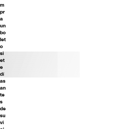
m
pr
a
un
bo
let
o
si
et
e
dí
as
an
te
s
de
su
vi