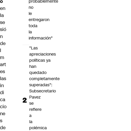
ó
probablemente
no
en
le
la
entregaron
se
toda
sió
la
n
información"
de
"Las
l
apreciaciones
m
políticas ya
art
han
es
quedado
las
completamente
superadas":
in
Subsecretario
di
Pavez
ca
se
cio
refiere
ne
a
s
la
de
polémica