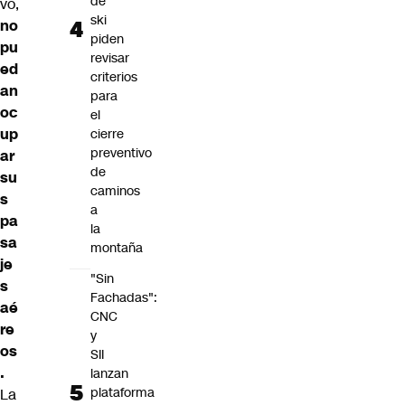
de
vo,
ski
no
piden
pu
revisar
ed
criterios
an
para
oc
el
up
cierre
preventivo
ar
de
su
caminos
s
a
pa
la
sa
montaña
je
"Sin
s
Fachadas":
aé
CNC
re
y
os
SII
.
lanzan
plataforma
La