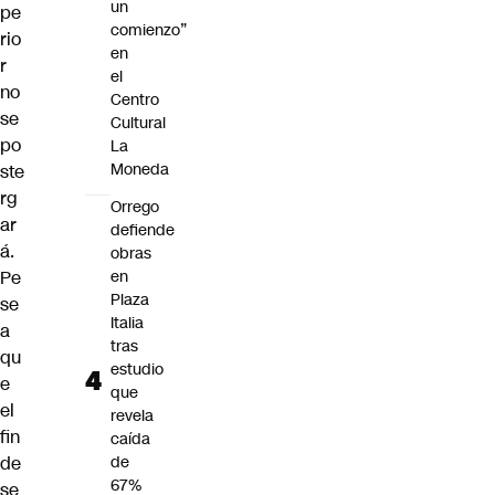
un
pe
comienzo”
rio
en
r
el
no
Centro
se
Cultural
po
La
Moneda
ste
rg
Orrego
ar
defiende
á.
obras
Pe
en
Plaza
se
Italia
a
tras
qu
estudio
e
que
el
revela
fin
caída
de
de
67%
se