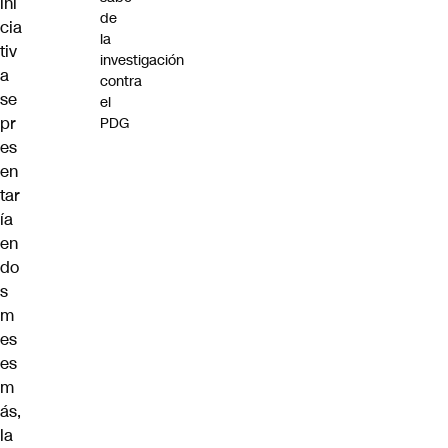
ini
de
cia
la
tiv
investigación
a
contra
se
el
pr
PDG
es
en
tar
ía
en
do
s
m
es
es
m
ás,
la