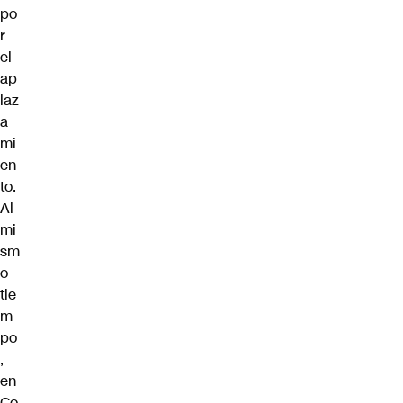
po
r
el
ap
laz
a
mi
en
to.
Al
mi
sm
o
tie
m
po
,
en
Co