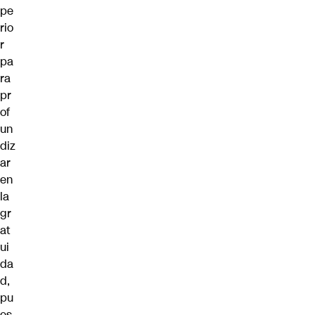
pe
rio
r
pa
ra
pr
of
un
diz
ar
en
la
gr
at
ui
da
d,
pu
es