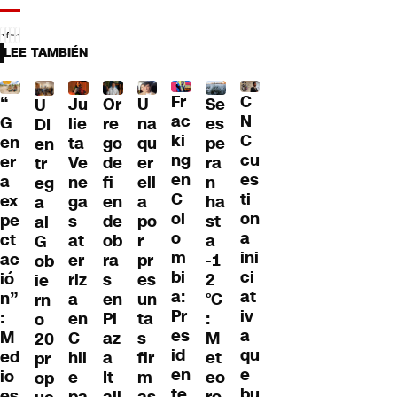
LEE TAMBIÉN
Fr
C
“
Ju
Or
U
Se
U
ac
N
G
lie
re
na
es
DI
ki
C
en
ta
go
qu
pe
en
ng
cu
er
Ve
de
er
ra
tr
en
es
a
ne
fi
ell
n
eg
C
ti
ex
ga
en
a
ha
a
ol
on
pe
s
de
po
st
al
o
a
ct
at
ob
r
a
G
m
ini
ac
er
ra
pr
-1
ob
bi
ci
ió
riz
s
es
2
ie
a:
at
n”
a
en
un
°C
rn
Pr
iv
:
en
Pl
ta
:
o
es
a
M
C
az
s
M
20
id
qu
ed
hil
a
fir
et
pr
en
e
io
e
It
m
eo
op
te
bu
es
pa
ali
as
ro