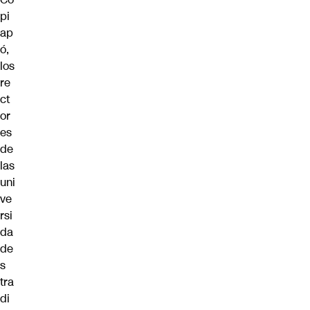
pi
ap
ó,
los
re
ct
or
es
de
las
uni
ve
rsi
da
de
s
tra
di