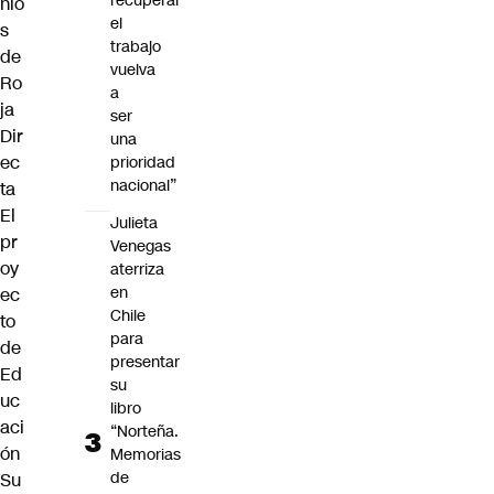
recuperar
nio
el
s
trabajo
de
vuelva
Ro
a
ja
ser
Dir
una
ec
prioridad
nacional”
ta
El
Julieta
pr
Venegas
oy
aterriza
en
ec
Chile
to
para
de
presentar
Ed
su
uc
libro
aci
“Norteña.
ón
Memorias
de
Su