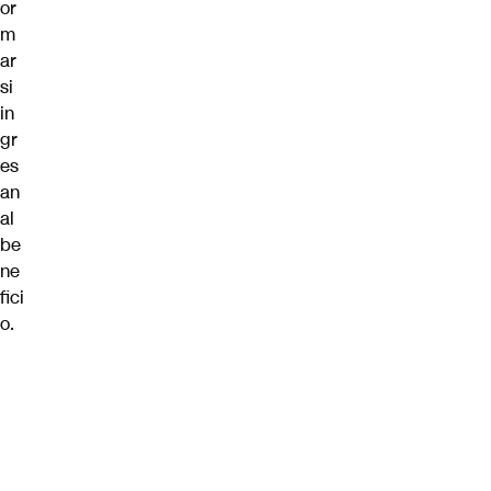
or
m
ar
si
in
gr
es
an
al
be
ne
fici
o.