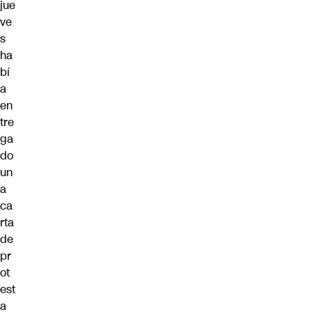
jue
ve
s
ha
bí
a
en
tre
ga
do
un
a
ca
rta
de
pr
ot
est
a