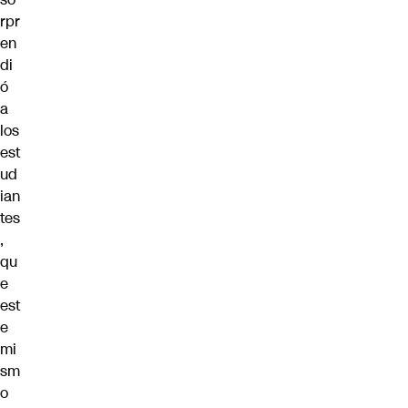
rpr
en
di
ó
a
los
est
ud
ian
tes
,
qu
e
est
e
mi
sm
o