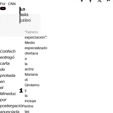
Por
CNN
Futuro 360
LO
Opinión
MÁS
LEÍDO
“Genera
expectación”:
Medio
especializado
Confech
destaca
entregó
a
carta
la
de
actriz
Mariana
protesta
di
en
Girolamo
el
y
Mineduc
la
por
incluye
postergación
entre
anunciada
las