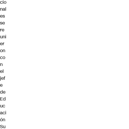
cio
nal
es
se
re
uni
er
on
co
n
el
jef
e
de
Ed
uc
aci
ón
Su