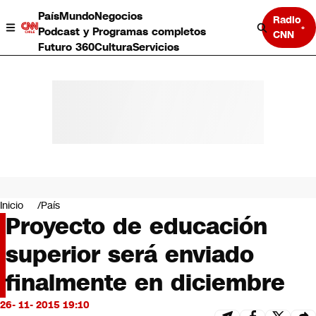
País
Mundo
Negocios
Radio
Podcast y Programas completos
CNN
Futuro 360
Cultura
Servicios
País
Mundo
Negocios
Inicio
País
Proyecto de educación
Deportes
Programas completos
superior será enviado
Cultura
Servicios
finalmente en diciembre
Bits
CNN Data
26- 11- 2015 19:10
CNN tiempo