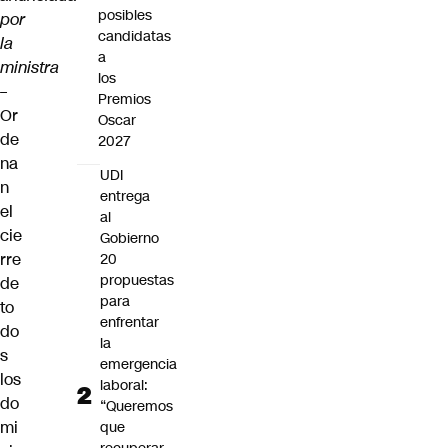
posibles
por
candidatas
la
a
ministra
los
–
Premios
Or
Oscar
de
2027
na
UDI
n
entrega
el
al
cie
Gobierno
rre
20
propuestas
de
para
to
enfrentar
do
la
s
emergencia
los
laboral:
do
“Queremos
mi
que