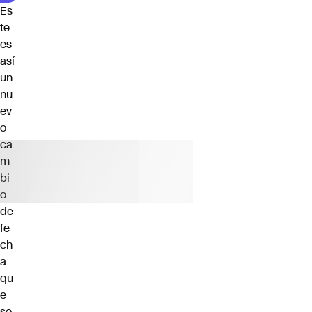
Es
te
es
así
un
nu
ev
o
ca
m
bi
o
de
fe
ch
a
qu
e
so