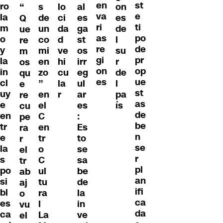
en
st
ro
s
lo
al
on
“
va
e
la
de
ci
es
es
Q
ri
ti
m
un
da
ga
de
ue
as
po
o
co
d
st
l
re
re
de
y
mi
ve
os
su
m
gi
pr
la
en
hi
irr
r
os
on
op
in
zo
cu
eg
de
qu
es
ue
cl
”
la
ul
l
e
st
uy
en
r
ar
pa
re
as
e
el
es
ís
cu
de
en
C
:
pe
be
tr
en
Es
ra
n
e
tr
to
r
se
la
o
se
el
r
s
C
sa
tr
pl
po
ul
be
ab
an
si
tu
de
aj
ifi
bl
ra
la
o
ca
es
l
in
vu
da
ca
La
ve
el