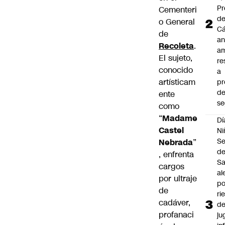
Pr
Cementeri
de
o General
C
de
an
Recoleta
.
am
El sujeto,
re
conocido
a
artísticam
pr
d
ente
se
como
“
Madame
Dí
Castel
Ni
Se
Nebrada
”
d
, enfrenta
Sa
cargos
al
por ultraje
po
de
ri
cadáver,
d
profanaci
ju