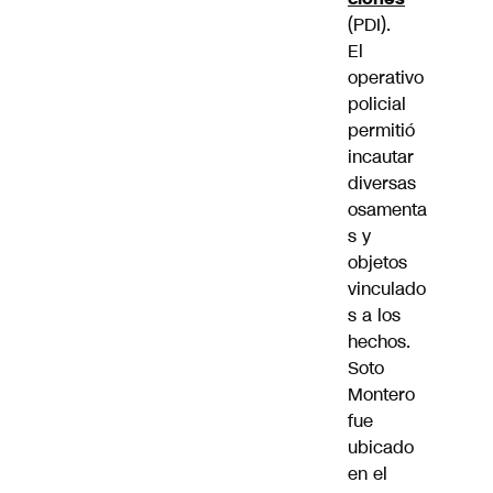
(PDI).
El
operativo
policial
permitió
incautar
diversas
osamenta
s y
objetos
vinculado
s a los
hechos.
Soto
Montero
fue
ubicado
en el