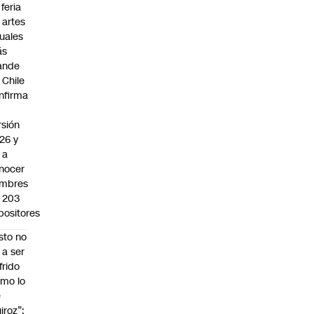
 feria
 artes
suales
ás
ande
 Chile
nfirma
rsión
26 y
 a
nocer
mbres
 203
positores
sto no
 a ser
frido
mo lo
e
iroz”: