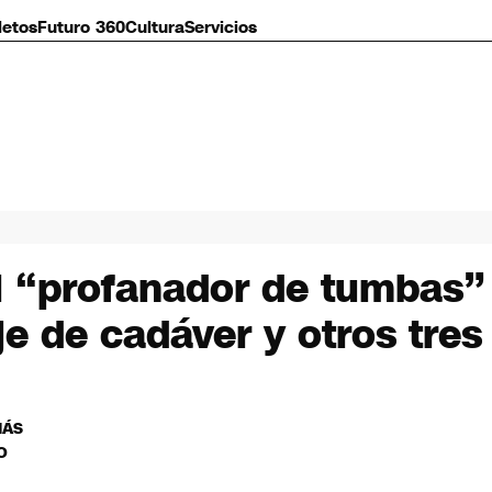
letos
Futuro 360
Cultura
Servicios
el “profanador de tumbas”
je de cadáver y otros tres
MÁS
O