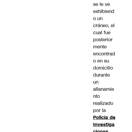
se le ve
exhibiend
o un
cráneo, el
cual fue
posterior
mente
encontrad
o en su
domicilio
durante
un
allanamie
nto
realizado
por la
Policía de
Investiga
ciones