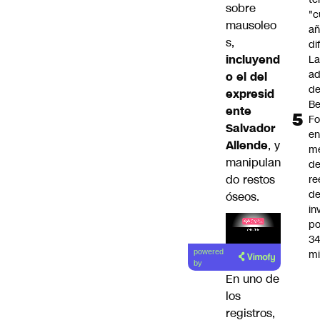
sobre
"c
mausoleo
añ
s,
di
incluyend
L
ad
o el del
d
expresid
Be
ente
Fo
Salvador
e
Allende
, y
m
manipulan
d
do restos
re
d
óseos.
in
po
34
Lea el
mi
powered
artículo
by
En uno de
los
registros,