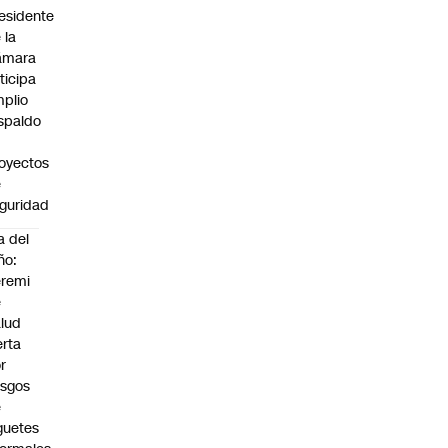
esidente
 la
ámara
ticipa
plio
spaldo
oyectos
e
guridad
a del
ño:
remi
e
lud
erta
r
esgos
e
guetes