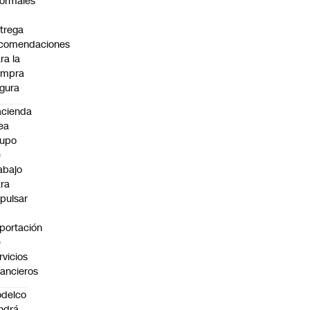
formales
trega
ecomendaciones
ra la
ompra
gura
cienda
ea
rupo
e
abajo
ra
pulsar
portación
e
rvicios
nancieros
delco
ndrá