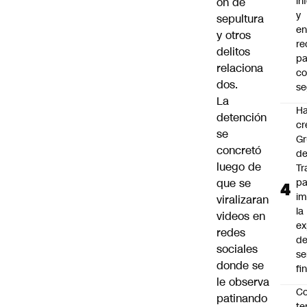
in
ón de
y
sepultura
en
y otros
r
delitos
pa
relaciona
c
dos.
se
La
Ha
detención
cr
se
G
concretó
d
luego de
Tr
que se
pa
im
viralizaran
la
videos en
ex
redes
d
sociales
se
donde se
fi
le observa
Co
patinando
te