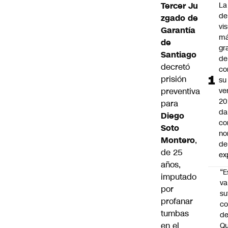
Tercer Ju
La
de
zgado de
vi
Garantía
m
de
gr
Santiago
de
decretó
co
prisión
su
preventiva
ve
20
para
da
Diego
co
Soto
no
Montero
,
de
de 25
ex
años,
“E
imputado
va
por
su
profanar
co
tumbas
d
en el
Qu