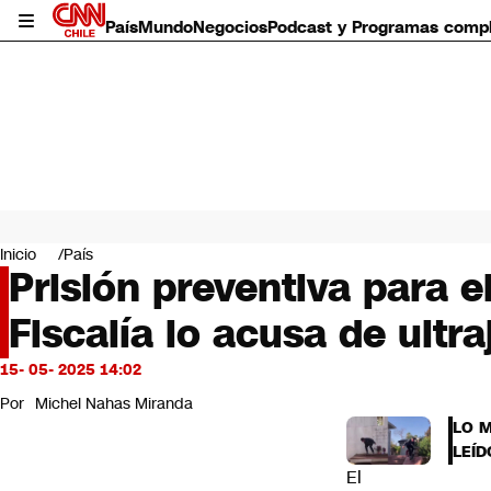
País
Mundo
Negocios
Podcast y Programas comp
País
Mundo
Inicio
País
Negocios
Prisión preventiva para 
Deportes
Fiscalía lo acusa de ultra
Programas completos
Cultura
Servicios
15- 05- 2025 14:02
Bits
Por
Michel Nahas Miranda
CNN Data
LO 
CNN tiempo
LEÍD
Futuro 360
El
Opinión