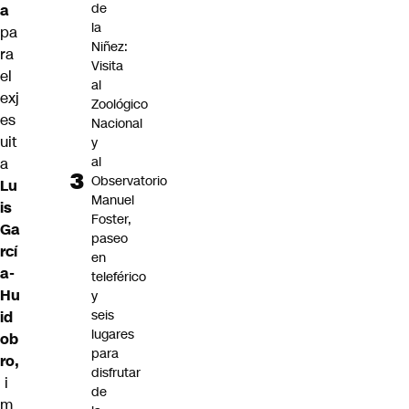
de
a
la
pa
Niñez:
ra
Visita
el
al
exj
Zoológico
es
Nacional
uit
y
al
a
Observatorio
Lu
Manuel
is
Foster,
Ga
paseo
rcí
en
a-
teleférico
Hu
y
seis
id
lugares
ob
para
ro
,
disfrutar
i
de
m