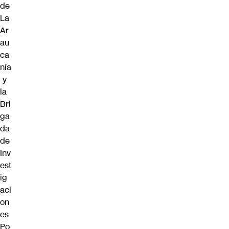
de
La
Ar
au
ca
nía
y
la
Bri
ga
da
de
Inv
est
ig
aci
on
es
Po