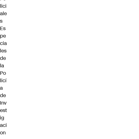
lici
ale
s
Es
pe
cia
les
de
la
Po
licí
a
de
Inv
est
ig
aci
on