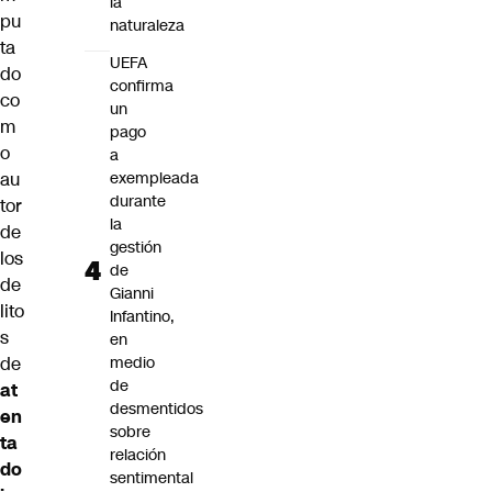
la
pu
naturaleza
ta
UEFA
do
confirma
co
un
m
pago
o
a
exempleada
au
durante
tor
la
de
gestión
los
de
de
Gianni
lito
Infantino,
s
en
medio
de
de
at
desmentidos
en
sobre
ta
relación
do
sentimental