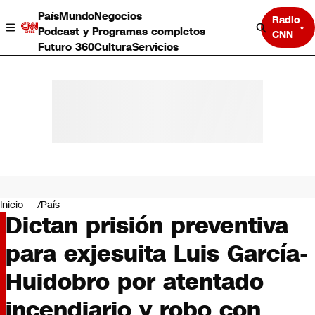
País
Mundo
Negocios
Radio
Podcast y Programas completos
CNN
Futuro 360
Cultura
Servicios
País
Mundo
Negocios
Inicio
País
Dictan prisión preventiva
Deportes
Programas completos
para exjesuita Luis García-
Cultura
Servicios
Huidobro por atentado
Bits
CNN Data
incendiario y robo con
CNN tiempo