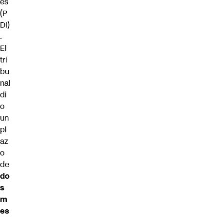
es
(P
DI)
.
El
tri
bu
nal
di
o
un
pl
az
o
de
do
s
m
es