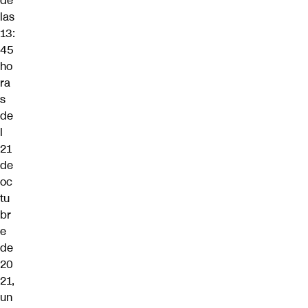
de
las
13:
45
ho
ra
s
de
l
21
de
oc
tu
br
e
de
20
21,
un