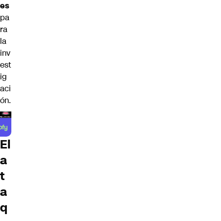
es
pa
ra
la
inv
est
ig
aci
ón.
El
a
t
a
q