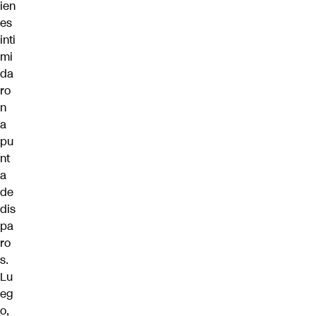
ien
es
inti
mi
da
ro
n
a
pu
nt
a
de
dis
pa
ro
s.
Lu
eg
o,