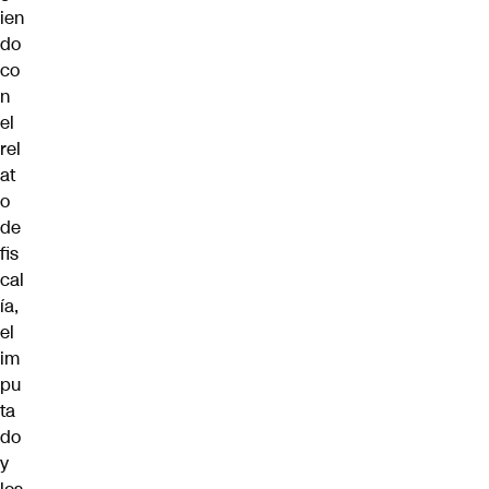
ien
do
co
n
el
rel
at
o
de
fis
cal
ía,
el
im
pu
ta
do
y