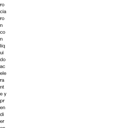
ro
cia
ro
n
co
n
líq
ui
do
ac
ele
ra
nt
e y
pr
en
di
er