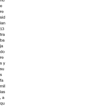
nd
e
re
sid
ían
13
tra
ba
ja
do
re
s y
su
s
fa
mil
ias
, a
qu