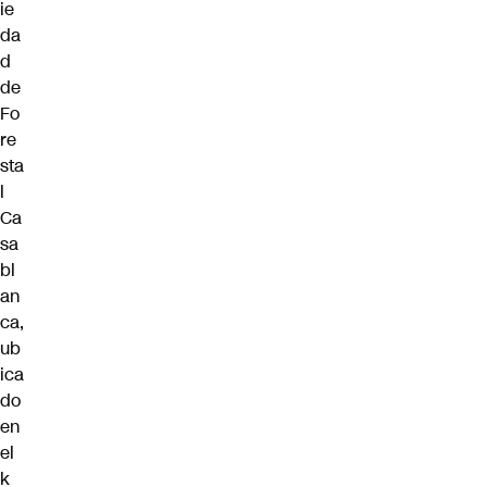
ie
da
d
de
Fo
re
sta
l
Ca
sa
bl
an
ca,
ub
ica
do
en
el
k