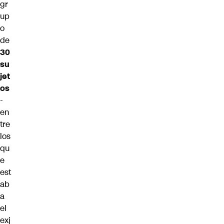
gr
up
o
de
30
su
jet
os
-
en
tre
los
qu
e
est
ab
a
el
exj