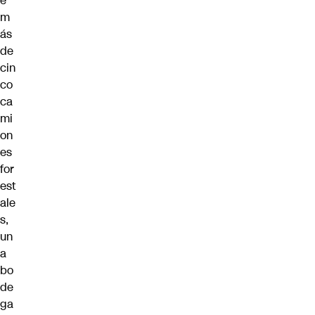
e
m
ás
de
cin
co
ca
mi
on
es
for
est
ale
s,
un
a
bo
de
ga