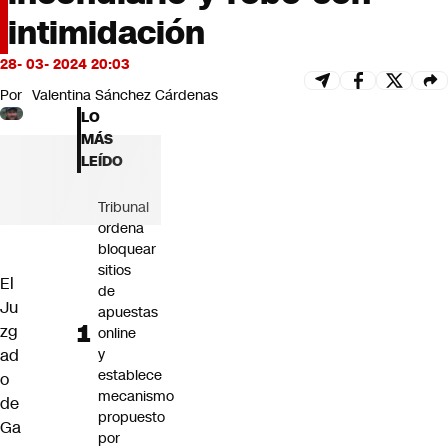
Futuro 360
intimidación
Opinión
28- 03- 2024 20:03
Por
Valentina Sánchez Cárdenas
LO
MÁS
LEÍDO
Tribunal
ordena
bloquear
sitios
El
de
Ju
apuestas
zg
online
y
ad
establece
o
mecanismo
de
propuesto
Ga
por