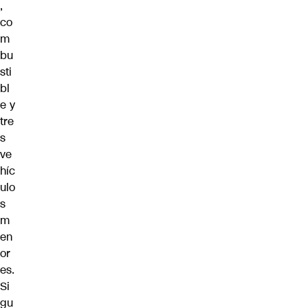
,
co
m
bu
sti
bl
e y
tre
s
ve
híc
ulo
s
m
en
or
es.
Si
gu