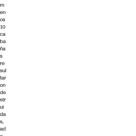
m
en
os
10
ca
ba
ña
s
re
sul
tar
on
de
str
ui
da
s,
ad