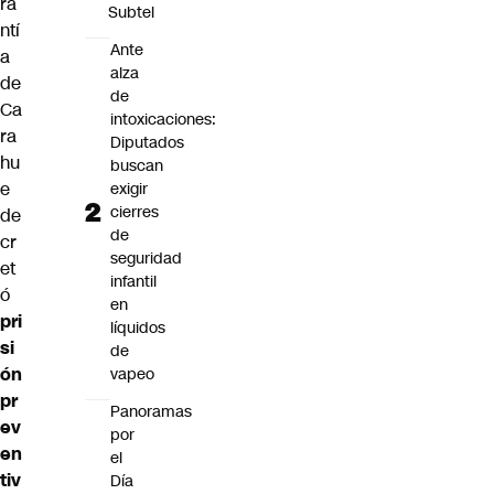
ra
Subtel
ntí
Ante
a
alza
de
de
Ca
intoxicaciones:
ra
Diputados
hu
buscan
e
exigir
cierres
de
de
cr
seguridad
et
infantil
ó
en
pri
líquidos
si
de
ón
vapeo
pr
Panoramas
ev
por
en
el
tiv
Día