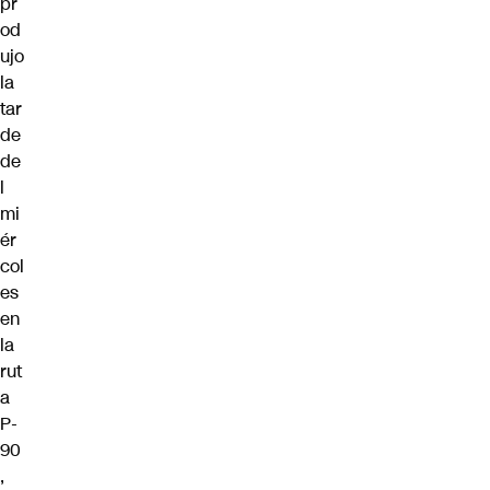
pr
od
ujo
la
tar
de
de
l
mi
ér
col
es
en
la
rut
a
P-
90
,