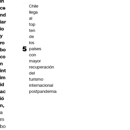
in
Chile
ce
llega
nd
al
iar
top
io
ten
y
de
ro
los
países
bo
con
co
mayor
n
recuperación
int
del
im
turismo
id
internacional
ac
postpandemia
ió
n,
a
m
bo