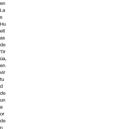
en
La
s
Hu
ell
as
de
Tir
úa,
en
vir
tu
d
de
un
a
or
de
n