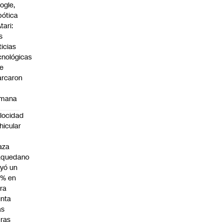
ogle,
bótica
tari:
s
ticias
cnológicas
e
rcaron
mana
locidad
hicular
n
aza
aquedano
yó un
7% en
ra
nta
as
ras