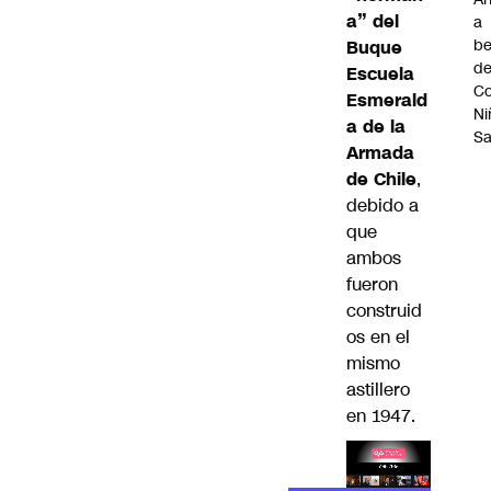
a” del
a
be
Buque
d
Escuela
Co
Esmerald
Ni
a de la
S
Armada
de Chile
,
debido a
que
ambos
fueron
construid
os en el
mismo
astillero
en 1947.
Lea el