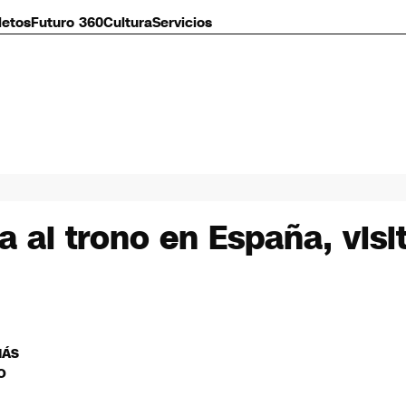
letos
Futuro 360
Cultura
Servicios
 al trono en España, visit
MÁS
O