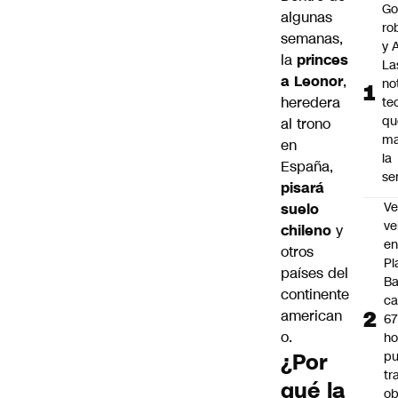
Go
algunas
ro
semanas,
y A
la
princes
La
a Leonor
,
no
heredera
te
qu
al trono
ma
en
la
España,
se
pisará
Ve
suelo
ve
chileno
y
e
otros
Pl
países del
B
continente
ca
american
6
o.
ho
¿Por
pu
tr
qué la
ob