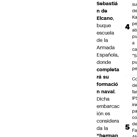
Sebastiá
su
n de
de
Ka
Elcano
,
pe
buque
ab
escuela
pu
de la
a
Armada
ca
Española,
“S
donde
p
pe
completa
rá su
Co
formació
de
n naval
.
fa
IP
Dicha
in
embarcac
pa
ión es
c
considera
d
da la
Fa
“herman
A