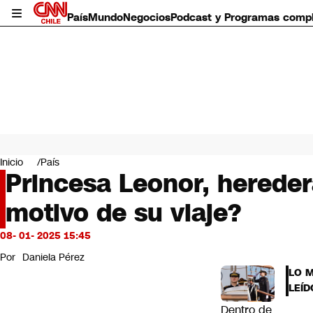
País
Mundo
Negocios
Podcast y Programas comp
País
Mundo
Inicio
País
Negocios
Princesa Leonor, heredera
Deportes
motivo de su viaje?
Programas completos
Cultura
Servicios
08- 01- 2025 15:45
Bits
Por
Daniela Pérez
CNN Data
LO 
CNN tiempo
LEÍD
Futuro 360
Dentro de
Opinión