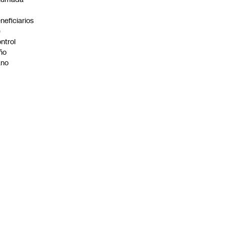
neficiarios
e
ntrol
ño
ano