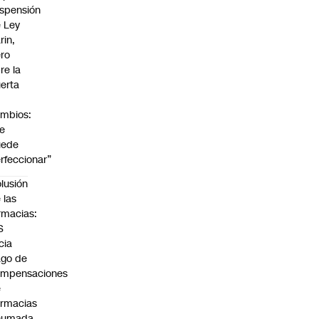
spensión
 Ley
rin,
ro
re la
erta
mbios:
e
uede
rfeccionar”
lusión
 las
rmacias:
S
icia
go de
ompensaciones
e
rmacias
humada