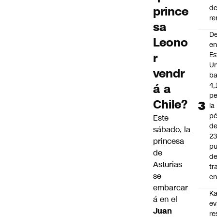
d
prince
re
sa
D
Leono
e
r
Es
Un
vendr
ba
4,
á a
pe
Chile?
la
pé
Este
d
sábado, la
2
princesa
pu
de
d
Asturias
tr
se
en
embarcar
Ka
á en el
ev
Juan
re