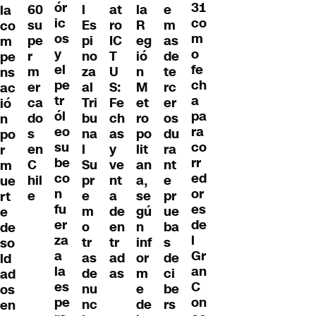
ór
31
e
60
l
la
at
la
ic
co
m
su
Es
R
ro
co
os
m
as
pe
pi
eg
IC
m
y
o
de
r
no
ió
T
pe
el
fe
te
m
za
n
U
ns
pe
ch
rc
er
al
M
S:
ac
tr
a
er
ca
Tri
et
Fe
ió
ól
pa
os
do
bu
ro
ch
n
eo
ra
du
s
na
po
as
po
su
co
ra
en
l
lit
y
r
be
rr
nt
C
Su
an
ve
m
co
ed
e
hil
pr
a,
nt
ue
n
or
pr
e
e
se
a
rt
fu
es
ue
m
gú
de
e
er
de
ba
o
n
en
de
za
l
s
tr
inf
tr
so
a
Gr
de
as
or
ad
ld
la
an
ci
de
m
as
ad
es
C
be
nu
e
os
pe
on
rs
nc
de
en