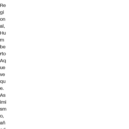
Re
gi
on
al,
Hu
m
be
rto
Aq
ue
ve
qu
e.
As
imi
sm
o,
añ