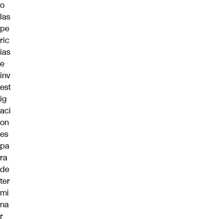
o
las
pe
ric
ias
e
inv
est
ig
aci
on
es
pa
ra
de
ter
mi
na
r