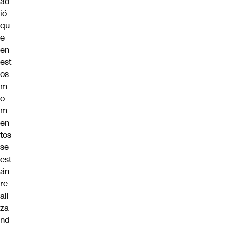
ad
ió
qu
e
en
est
os
m
o
m
en
tos
se
est
án
re
ali
za
nd