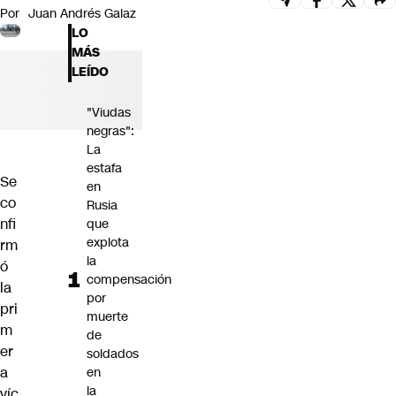
Por
Juan Andrés Galaz
Futuro 360
LO
Opinión
MÁS
LEÍDO
"Viudas
negras":
La
estafa
Se
en
co
Rusia
nfi
que
explota
rm
la
ó
compensación
la
por
pri
muerte
m
de
er
soldados
a
en
la
víc