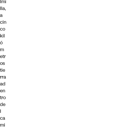
lmi
lla,
a
cin
co
kil
ó
m
etr
os
tie
rra
ad
en
tro
de
l
ca
mi