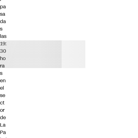
pa
sa
da
s
las
19:
30
ho
ra
s
en
el
se
ct
or
de
La
Pa