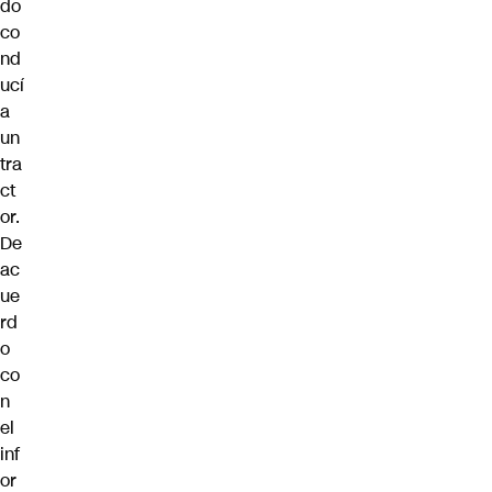
do
co
nd
ucí
a
un
tra
ct
or.
De
ac
ue
rd
o
co
n
el
inf
or