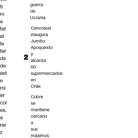
guerra
ti
de
m
Ucrania
a
Cencosud
fat
inaugura
al
Jumbo
la
Apoquindo
tar
y
de
alcanza
de
60
est
supermercados
en
e
Chile
mi
ér
Cobre
col
se
mantiene
es,
cercano
a
a
raí
sus
z
máximos