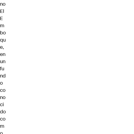
no
El
E
m
bo
qu
e,
en
un
fu
nd
o
co
no
ci
do
co
m
o