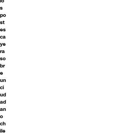
lo
s
po
st
es
ca
ye
ra
so
br
e
un
ci
ud
ad
an
o
ch
ile