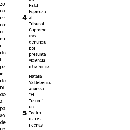
zo
Fidel
na
Espinoza
ce
al
Tribunal
ntr
Supremo
o-
tras
su
denuncia
r
por
de
presunta
l
violencia
pa
intrafamiliar
ís
Natalia
de
Valdebenito
bi
anuncia
do
“El
Tesoro”
al
en
pa
Teatro
so
ICTUS:
de
Fechas
un