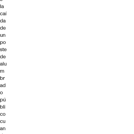
la
caí
da
de
un
po
ste
de
alu
m
br
ad
o
pú
bli
co
cu
an