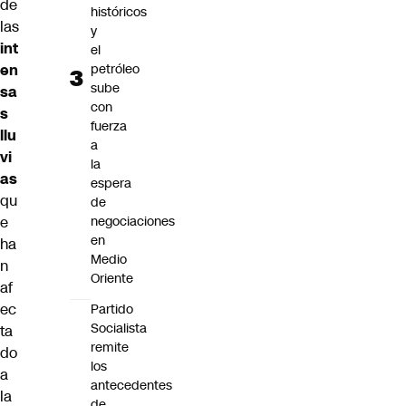
de
históricos
las
y
int
el
petróleo
en
sube
sa
con
s
fuerza
llu
a
vi
la
as
espera
qu
de
negociaciones
e
en
ha
Medio
n
Oriente
af
ec
Partido
Socialista
ta
remite
do
los
a
antecedentes
la
de