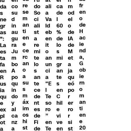
iu
re
fr
m
co
do
ca
ali
da
se
en
od
su
So
de
a
s
m
o
el
d
ci
l
Va
ne
an
de
o
in
ali
60
ld
gr
ti
H
de
au
st
%
eb
as
en
ac
IA
gu
a
de
en
":
e
ie
de
ra
re
lo
it
La
ce
nd
M
Ju
mi
s
o
es
rc
a,
et
m
te
mi
an
ta
an
G
a
bo
lo
gr
un
fa
o
ob
ja
A
s
an
ci
en
a
ie
qu
po
an
te
a
R
su
rn
eó
qu
te
s
“E
us
s
o
po
in
ce
en
l
ia
m
m
r
do
de
C
Te
qu
áx
an
er
y
nt
hil
so
e
im
ti
ro
al
es
e
ro
ex
os
en
r
ca
de
vi
”
pl
hi
e
si
nz
Fi
ve
en
ot
st
20
st
a
de
en
Te
a