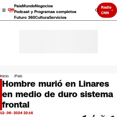
País
Mundo
Negocios
Radio
Podcast y Programas completos
CNN
Futuro 360
Cultura
Servicios
País
Mundo
Negocios
Inicio
País
Hombre murió en Linares
Deportes
Programas completos
en medio de duro sistema
Cultura
Servicios
frontal
Bits
CNN Data
12- 06- 2024 22:16
CNN tiempo