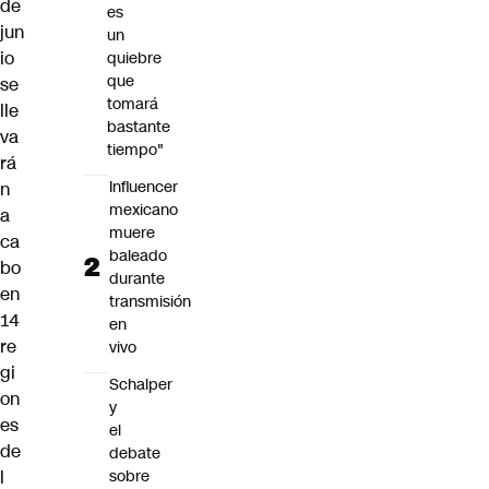
de
es
jun
un
io
quiebre
que
se
tomará
lle
bastante
va
tiempo"
rá
Influencer
n
mexicano
a
muere
ca
baleado
bo
durante
en
transmisión
14
en
re
vivo
gi
Schalper
on
y
es
el
de
debate
sobre
l