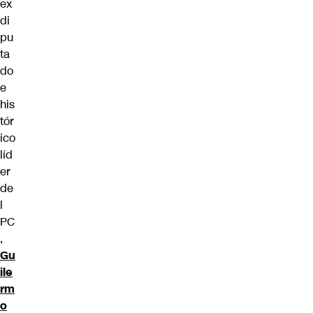
ex
di
pu
ta
do
e
his
tór
ico
líd
er
de
l
PC
,
Gu
ile
rm
o