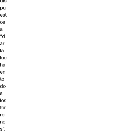
dis
pu
est
os
a
“d
ar
la
luc
ha
en
to
do
s
los
ter
re
no
s”.