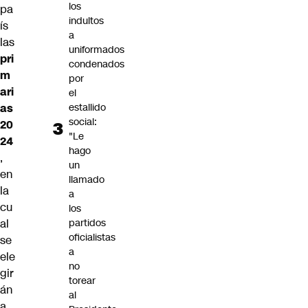
los
pa
indultos
ís
a
las
uniformados
pri
condenados
m
por
ari
el
estallido
as
social:
20
"Le
24
hago
,
un
en
llamado
la
a
cu
los
partidos
al
oficialistas
se
a
ele
no
gir
torear
án
al
a