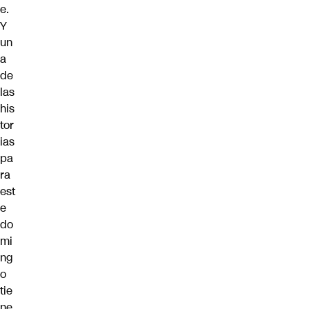
e.
Y
un
a
de
las
his
tor
ias
pa
ra
est
e
do
mi
ng
o
tie
ne