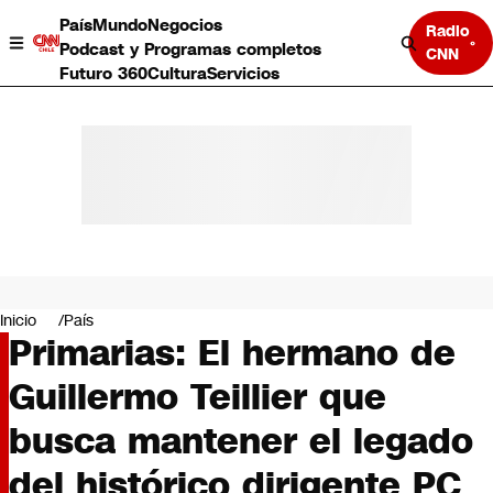
País
Mundo
Negocios
Radio
Podcast y Programas completos
CNN
Futuro 360
Cultura
Servicios
País
Mundo
Negocios
Inicio
País
Primarias: El hermano de
Deportes
Programas completos
Guillermo Teillier que
Cultura
Servicios
busca mantener el legado
Bits
CNN Data
del histórico dirigente PC
CNN tiempo