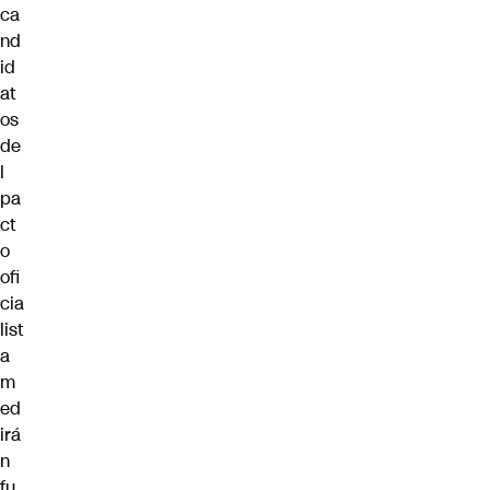
ca
nd
id
at
os
de
l
pa
ct
o
ofi
cia
list
a
m
ed
irá
n
fu