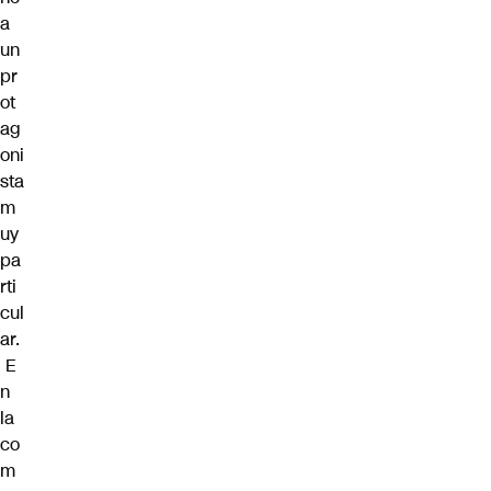
a
un
pr
ot
ag
oni
sta
m
uy
pa
rti
cul
ar.
E
n
la
co
m