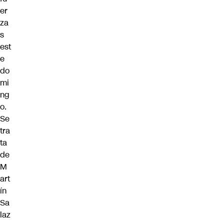
er
za
s
est
e
do
mi
ng
o.
Se
tra
ta
de
M
art
ín
Sa
laz