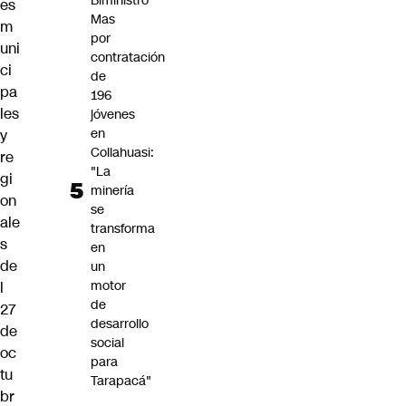
Biministro
es
Mas
m
por
uni
contratación
ci
de
pa
196
les
jóvenes
en
y
Collahuasi:
re
"La
gi
minería
on
se
ale
transforma
s
en
de
un
motor
l
de
27
desarrollo
de
social
oc
para
tu
Tarapacá"
br