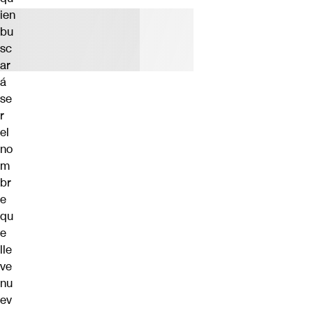
ien
bu
sc
ar
á
se
r
el
no
m
br
e
qu
e
lle
ve
nu
ev