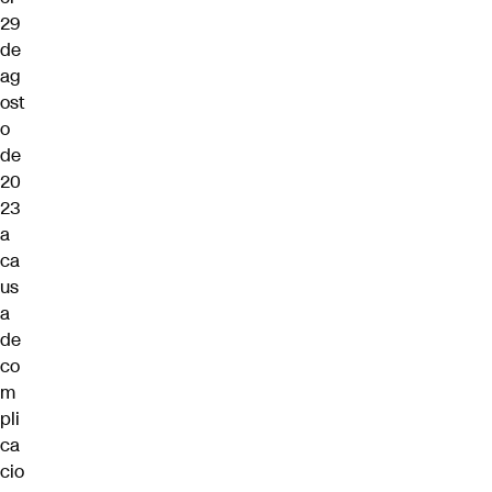
29
de
ag
ost
o
de
20
23
a
ca
us
a
de
co
m
pli
ca
cio