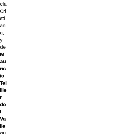
cia
Cri
sti
an
a,
y
de
M
au
ric
io
Tei
llie
r
de
l
Va
lle
,
qu