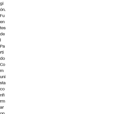
gi
ón.
Fu
en
tes
de
l
Pa
rti
do
Co
m
uni
sta
co
nfi
rm
ar
on