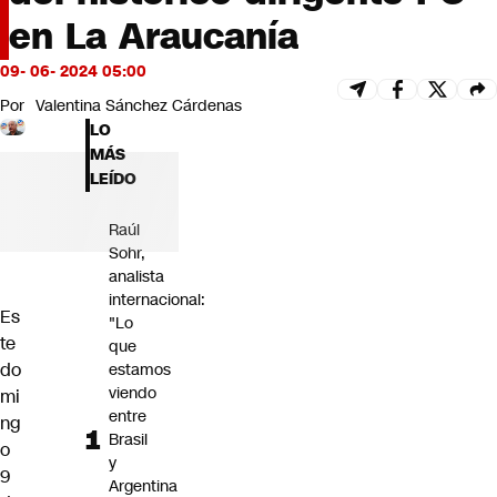
Futuro 360
en La Araucanía
Opinión
09- 06- 2024 05:00
Por
Valentina Sánchez Cárdenas
LO
MÁS
LEÍDO
Raúl
Sohr,
analista
internacional:
Es
"Lo
te
que
do
estamos
viendo
mi
entre
ng
Brasil
o
y
9
Argentina