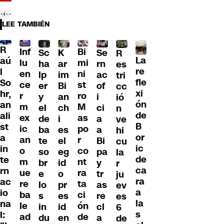
LEE TAMBIÉN
R
Inf
Bi
Sc
K
Se
R
La
aú
lu
mi
ha
ar
rn
es
re
l
en
ni
lp
im
ac
tri
fle
So
ce
st
er
Bi
of
cc
xi
hr,
r
ro
y
an
i
ió
ón
an
m
M
el
ch
ci
n
de
ali
ex
as
de
i
a
ve
B
st
ic
po
ba
es
a
hi
or
a
an
r
te
el
Bi
cu
ic
in
o
co
so
eg
pa
la
de
te
m
nt
br
id
y
r
ca
rn
ue
ra
e
o
tr
ju
ra
ac
re
ta
lo
pr
as
ev
a
io
ba
ci
s
es
re
es
la
na
le
ón
in
id
cl
6
s
l:
ad
de
du
en
a
de