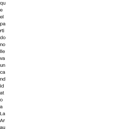
qu
e
el
pa
rti
do
no
lle
va
un
ca
nd
id
at
o
a
La
Ar
au