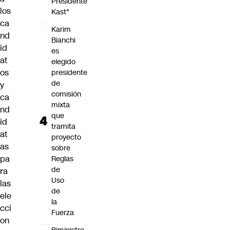
Presidente
los
Kast"
ca
Karim
nd
Bianchi
id
es
at
elegido
os
presidente
de
y
comisión
ca
mixta
nd
que
id
tramita
at
proyecto
as
sobre
pa
Reglas
de
ra
Uso
las
de
ele
la
cci
Fuerza
on