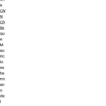
a
CN
N
Ch
ile
qu
e
M
au
ric
io
es
he
rm
an
o
de
l