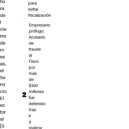
ho
para
ra
evitar
de
fiscalización
l
Empresario
cie
prófugo:
rre
Acusado
de
de
fraude
m
al
es
Fisco
as,
por
el
más
Se
de
rvi
$160
cio
millones
fue
El
detenido
ec
tras
tor
ir
al
a
(S
realizar