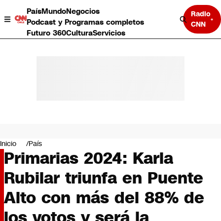
País
Mundo
Negocios
Radio
Podcast y Programas completos
CNN
Futuro 360
Cultura
Servicios
País
Mundo
Negocios
Inicio
País
Primarias 2024: Karla
Deportes
Programas completos
Rubilar triunfa en Puente
Cultura
Servicios
Alto con más del 88% de
Bits
CNN Data
los votos y será la
CNN tiempo