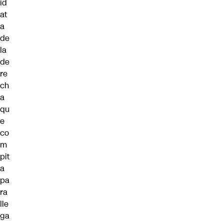
id
at
a
de
la
de
re
ch
a
qu
e
co
m
pit
a
pa
ra
lle
ga