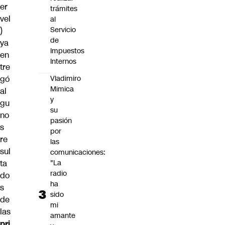
er
trámites
vel
al
Servicio
)
de
ya
Impuestos
en
Internos
tre
Vladimiro
gó
Mimica
al
y
gu
su
no
pasión
s
por
re
las
sul
comunicaciones:
"La
ta
radio
do
ha
s
sido
de
mi
las
amante
pri