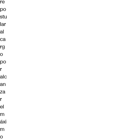
re
po
stu
lar
al
ca
rg
o
po
r
alc
an
za
r
el
m
áxi
m
o