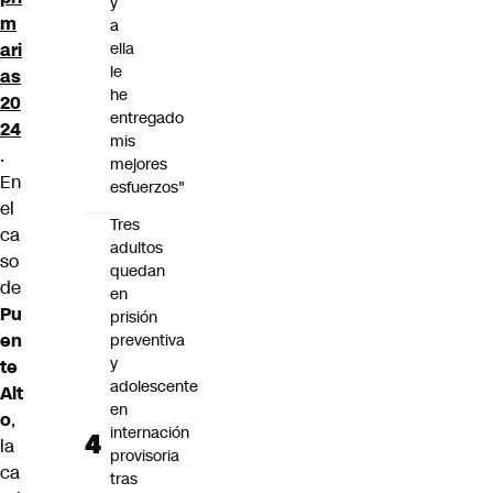
y
m
a
ella
ari
le
as
he
20
entregado
24
mis
.
mejores
En
esfuerzos"
el
Tres
ca
adultos
so
quedan
de
en
Pu
prisión
en
preventiva
y
te
adolescente
Alt
en
o
,
internación
la
provisoria
ca
tras