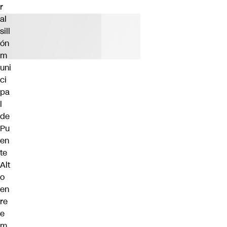
r
al
sill
ón
m
uni
ci
pa
l
de
Pu
en
te
Alt
o
en
re
e
m