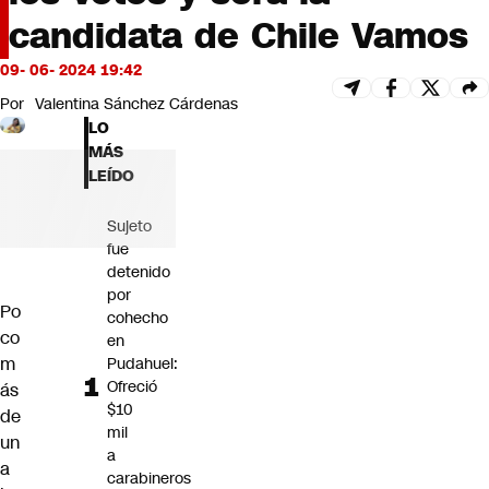
Futuro 360
candidata de Chile Vamos
Opinión
09- 06- 2024 19:42
Por
Valentina Sánchez Cárdenas
LO
MÁS
LEÍDO
Sujeto
fue
detenido
por
Po
cohecho
co
en
m
Pudahuel:
Ofreció
ás
$10
de
mil
un
a
a
carabineros