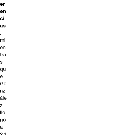
er
en
ci
as
,
mi
en
tra
s
qu
e
Go
nz
ále
z
lle
gó
a
2.1