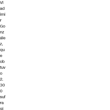
Vl
ad
imi
r
Go
nz
ále
z,
qu
e
ob
tuv
o
2.
30
0
suf
ra
gi