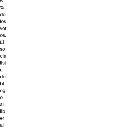
5
%
de
los
vot
os.
El
so
cia
list
a
do
bl
eg
ó
al
lib
er
al