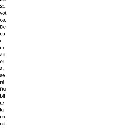
21
vot
os.
De
es
a
m
an
er
a,
se
rá
Ru
bil
ar
la
ca
nd