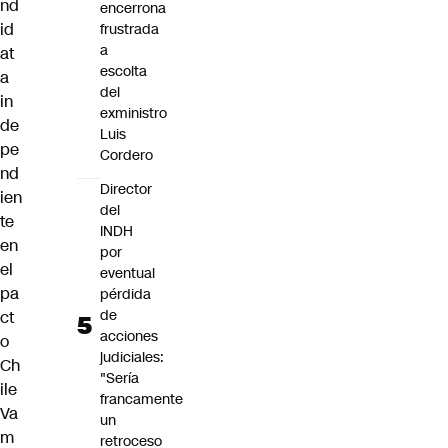
nd
encerrona
id
frustrada
a
at
escolta
a
del
in
exministro
de
Luis
pe
Cordero
nd
Director
ien
del
te
INDH
en
por
el
eventual
pa
pérdida
de
ct
acciones
o
judiciales:
Ch
"Sería
ile
francamente
Va
un
m
retroceso