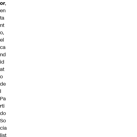
or
,
en
ta
nt
o,
el
ca
nd
id
at
o
de
l
Pa
rti
do
So
cia
list