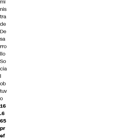
mi
nis
tra
de
De
sa
rro
llo
So
cia
l
ob
tuv
o
16
.6
65
pr
ef