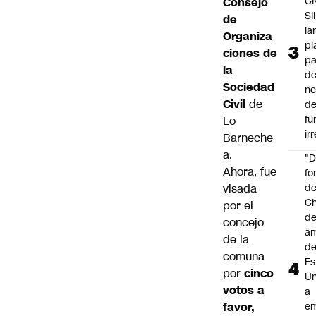
C
Consejo
SII
de
la
Organiza
pl
ciones de
pa
la
de
Sociedad
ne
Civil
de
d
fu
Lo
ir
Barneche
a.
"
Ahora, fue
fo
visada
de
Ch
por el
de
concejo
a
de la
d
comuna
Es
por
cinco
Un
votos a
a
favor,
e