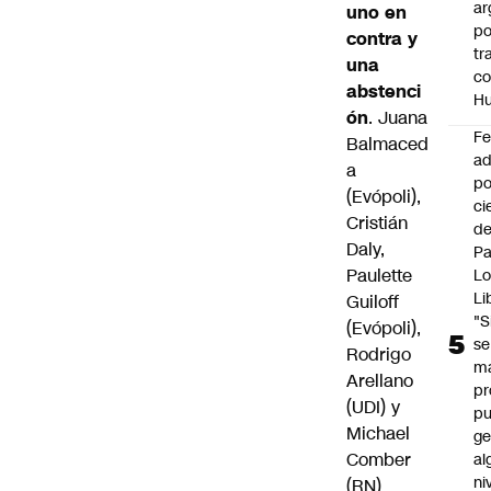
ar
uno en
po
contra y
tr
una
c
abstenci
H
ón
. Juana
F
Balmaced
ad
a
po
(Evópoli),
ci
Cristián
de
Daly,
P
Paulette
Lo
Li
Guiloff
"S
(Evópoli),
se
Rodrigo
ma
Arellano
pr
(UDI) y
p
Michael
ge
Comber
al
ni
(RN)