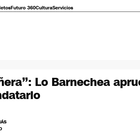
letos
Futuro 360
Cultura
Servicios
iñera”: Lo Barnechea apr
ndatario
MÁS
O