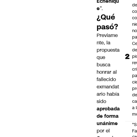
Echeñiqu
d
e
”.
co
¿Qué
co
ni
pasó?
n
Previame
pa
nte, la
Ce
propuesta
de
pi
que
re
busca
cr
honrar al
pa
fallecido
ci
exmandat
pr
ario
había
d
sido
c
a 
aprobada
m
de forma
unánime
"S
por el
Fa