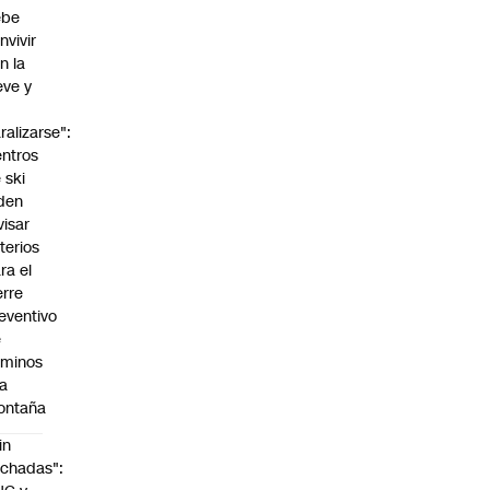
ebe
nvivir
n la
eve y
o
ralizarse":
ntros
 ski
den
visar
iterios
ra el
erre
eventivo
e
aminos
la
ontaña
in
chadas":