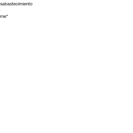
sabastecimiento
e
rne"