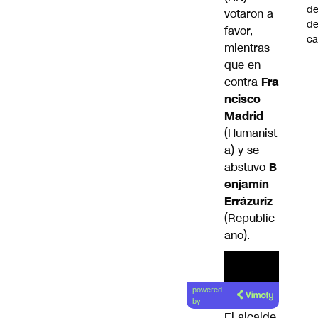
de
votaron a
d
favor,
ca
mientras
que en
contra
Fra
ncisco
Madrid
(Humanist
a) y se
abstuvo
B
enjamín
Errázuriz
(Republic
ano).
powered
by
El alcalde