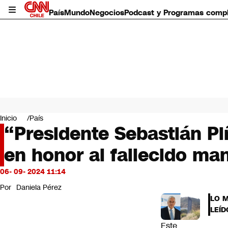
País
Mundo
Negocios
Podcast y Programas comp
País
Mundo
Inicio
País
Negocios
“Presidente Sebastián P
Deportes
en honor al fallecido ma
Programas completos
Cultura
Servicios
06- 09- 2024 11:14
Bits
Por
Daniela Pérez
CNN Data
LO 
CNN tiempo
LEÍD
Futuro 360
Este
Opinión