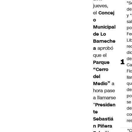
"S
jueves,
de
el
Concej
y 
o
sal
Municipal
po
de Lo
Fe
Li
Barneche
re
a
aprobó
di
que el
de
Parque
Ca
“Cerro
Fl
del
ll
Medio”
a
qu
de
hora pase
po
a llamarse
se
“
Presiden
de
te
co
Sebastiá
re
n Piñera
"C