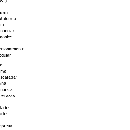
NC y
nzan
ataforma
ra
nunciar
gocios
e
ncionamiento
regular
De
rma
scarada":
ina
nuncia
menazas
e
tados
idos
mpresa