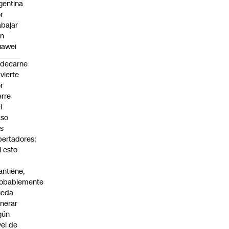
gentina
r
abajar
on
uawei
edecarne
vierte
r
erre
l
aso
s
bertadores:
i esto
ntiene,
obablemente
ueda
nerar
gún
vel de