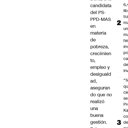
6,
candidata
li
del PS-
tr
PPD-MAS
m
en
u
materia
m
de
hi
pobreza,
im
po
crecimien
ca
to,
d
empleo y
in
desiguald
"
ad,
qu
aseguran
ci
do que no
se
realizó
Pr
una
Ka
buena
co
gestión.
de