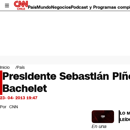
País
Mundo
Negocios
Podcast y Programas comp
País
Mundo
Inicio
País
Negocios
Presidente Sebastián Piñe
Deportes
Bachelet
Programas completos
Cultura
Servicios
23- 04- 2013 19:47
Bits
Por
CNN
CNN Data
LO 
CNN tiempo
LEÍD
Futuro 360
En una
Opinión