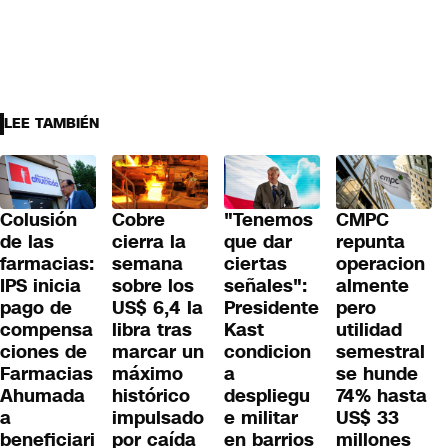
LEE TAMBIÉN
Colusión
Cobre
"Tenemos
CMPC
de las
cierra la
que dar
repunta
farmacias:
semana
ciertas
operacion
IPS inicia
sobre los
señales":
almente
pago de
US$ 6,4 la
Presidente
pero
compensa
libra tras
Kast
utilidad
ciones de
marcar un
condicion
semestral
Farmacias
máximo
a
se hunde
Ahumada
histórico
despliegu
74% hasta
a
impulsado
e militar
US$ 33
beneficiari
por caída
en barrios
millones