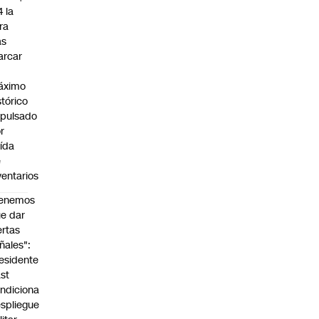
4 la
bra
as
arcar
n
áximo
stórico
pulsado
r
ída
e
ventarios
Tenemos
e dar
ertas
ñales":
esidente
st
ndiciona
spliegue