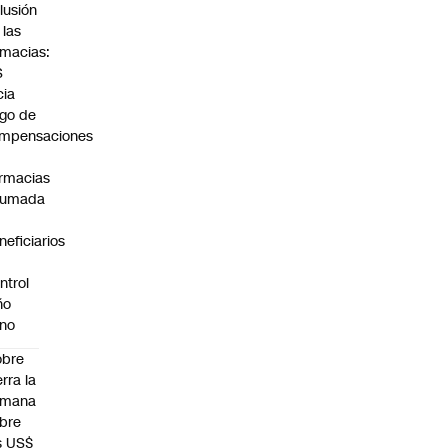
lusión
 las
rmacias:
S
cia
go de
mpensaciones
rmacias
humada
neficiarios
ntrol
ño
no
obre
erra la
emana
bre
s US$