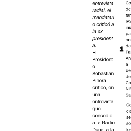
entrevista
Co
de
radial, el
fa
mandatari
IP
o criticó a
ini
la ex
pa
president
co
a.
de
El
Fa
A
President
a
e
be
Sebastián
de
Piñera
Co
criticó, en
Ni
una
Sa
entrevista
C
que
ci
concedió
s
a a Radio
so
Duna, a la
lo