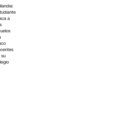
ilandia:
tudiante
aca a
s
uelos
a
nco
centes
 su
legio