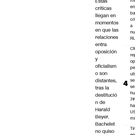
mi
Estas
e
críticas
ba
llegan en
cr
momentos
a
en que las
nu
relaciones
R
entra
C
oposición
re
y
op
oficialism
pe
o son
ut
distantes,
se
se
tras la
h
destitució
7
n de
ha
Harald
U
Beyer.
mi
Bachelet
Ti
no quiso
e