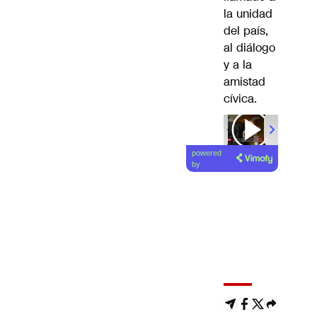
la unidad
del país,
al diálogo
y a la
amistad
cívica.
powered
by