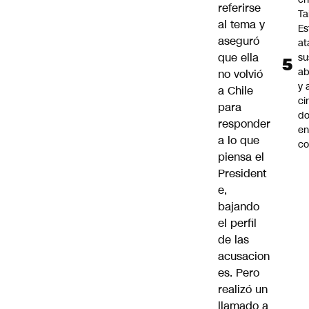
referirse
Ta
al tema y
Es
aseguró
at
que ella
su
ab
no volvió
y 
a Chile
ci
para
do
responder
en
a lo que
co
piensa el
President
e,
bajando
el perfil
de las
acusacion
es. Pero
realizó un
llamado a