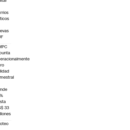
litar
n
rrios
íticos
evas
UF
MPC
punta
eracionalmente
ro
ilidad
mestral
unde
4%
sta
S$ 33
llones
roteo
n