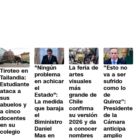
"Ningún
La feria de
“Esto no
Tiroteo en
problema
artes
va a ser
Tailandia:
en achicar
visuales
sufrido
Estudiante
el
más
como lo
ataca a
Estado":
grande de
de
sus
La medida
Chile
Quiroz”:
abuelos y
que baraja
confirma
Presidente
a cinco
el
su versión
de la
docentes
Biministro
2026 y da
Cámara
en su
Daniel
a conocer
anticipa
colegio
Mas en
nombres
amplio