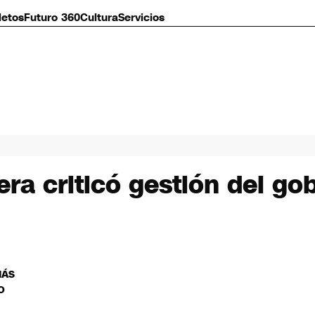
letos
Futuro 360
Cultura
Servicios
ra criticó gestión del go
MÁS
O