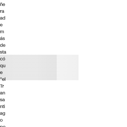
ñe
ra
ad
e
m
ás
de
sta
có
qu
e
“el
Tr
an
sa
nti
ag
o
po