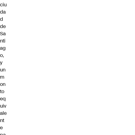
ciu
da
d
de
Sa
nti
ag
o,
y
un
m
on
to
eq
uiv
ale
nt
e
pa