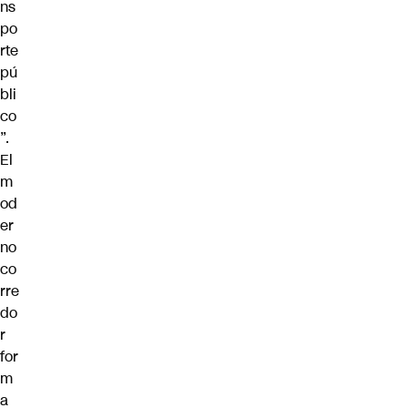
ns
po
rte
pú
bli
co
”.
El
m
od
er
no
co
rre
do
r
for
m
a