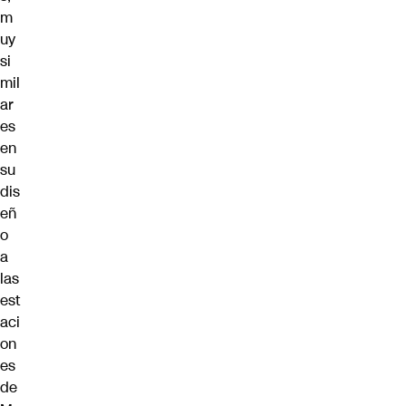
m
uy
si
mil
ar
es
en
su
dis
eñ
o
a
las
est
aci
on
es
de