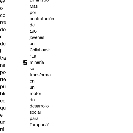
Biministro
ev
Mas
o
por
co
contratación
rre
de
do
196
r
jóvenes
de
en
Collahuasi:
l
"La
tra
minería
ns
se
po
transforma
rte
en
pú
un
bli
motor
de
co
desarrollo
qu
social
e
para
uni
Tarapacá"
rá