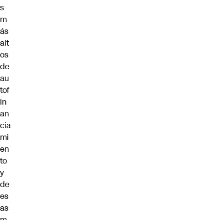
s
m
ás
alt
os
de
au
tof
in
an
cia
mi
en
to
y
de
es
as
m