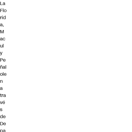
La
Flo
rid
a,
M
ac
ul
y
Pe
ñal
ole
n
a
tra
vé
s
de
De
pa