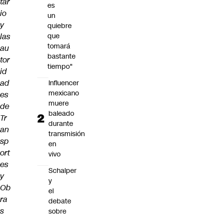
tar
es
io
un
y
quiebre
las
que
tomará
au
bastante
tor
tiempo"
id
ad
Influencer
mexicano
es
muere
de
baleado
Tr
durante
an
transmisión
sp
en
ort
vivo
es
Schalper
y
y
Ob
el
ra
debate
s
sobre