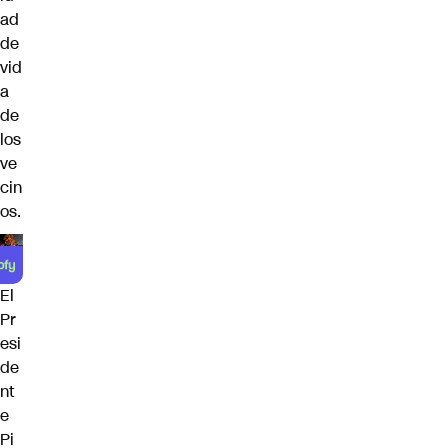
ad
de
vid
a
de
los
ve
cin
os.
El
Pr
esi
de
nt
e
Pi