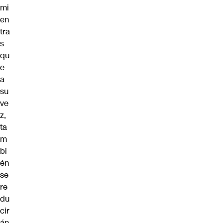
mi
en
tra
s
qu
e
a
su
ve
z,
ta
m
bi
én
se
re
du
cir
án