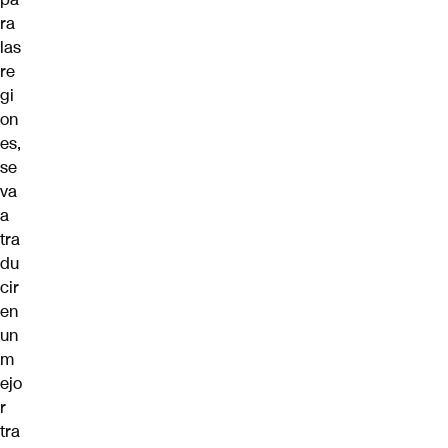
ra
las
re
gi
on
es,
se
va
a
tra
du
cir
en
un
m
ejo
r
tra