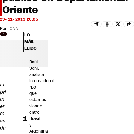
Futuro 360
Oriente
Opinión
23- 11- 2013 20:05
Por
CNN
LO
MÁS
LEÍDO
Raúl
Sohr,
analista
internacional:
El
"Lo
pri
que
m
estamos
er
viendo
entre
m
Brasil
an
y
da
Argentina