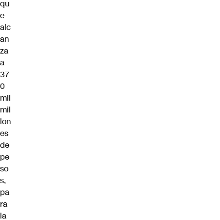
qu
e
alc
an
za
a
37
0
mil
mil
lon
es
de
pe
so
s,
pa
ra
la