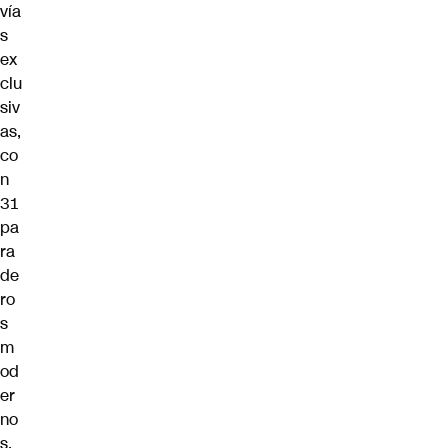
vía
s
ex
clu
siv
as,
co
n
31
pa
ra
de
ro
s
m
od
er
no
s,