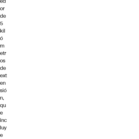
ed
or
de
5
kil
ó
m
etr
os
de
ext
en
sió
n,
qu
e
inc
luy
e