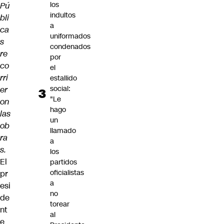
los
Pú
indultos
bli
a
ca
uniformados
s
condenados
re
por
co
el
rri
estallido
social:
er
"Le
on
hago
las
un
ob
llamado
ra
a
s.
los
El
partidos
oficialistas
pr
a
esi
no
de
torear
nt
al
e