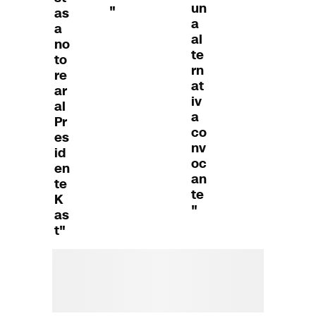
un
"
as
a
a
al
no
te
to
rn
re
at
ar
iv
al
a
Pr
co
es
nv
id
oc
en
an
te
te
K
"
as
t"