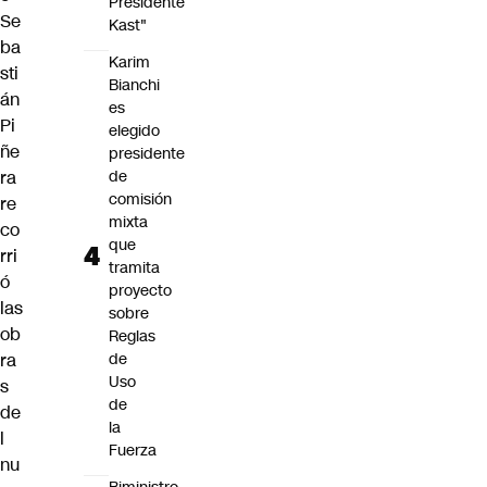
Presidente
Se
Kast"
ba
Karim
sti
Bianchi
án
es
Pi
elegido
ñe
presidente
ra
de
comisión
re
mixta
co
que
rri
tramita
ó
proyecto
las
sobre
ob
Reglas
ra
de
Uso
s
de
de
la
l
Fuerza
nu