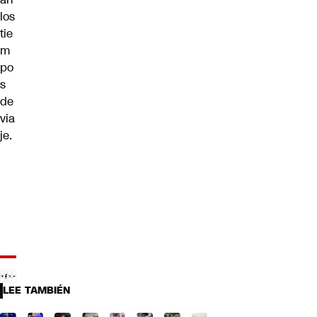
los
tie
m
po
s
de
via
je.
LEE TAMBIÉN