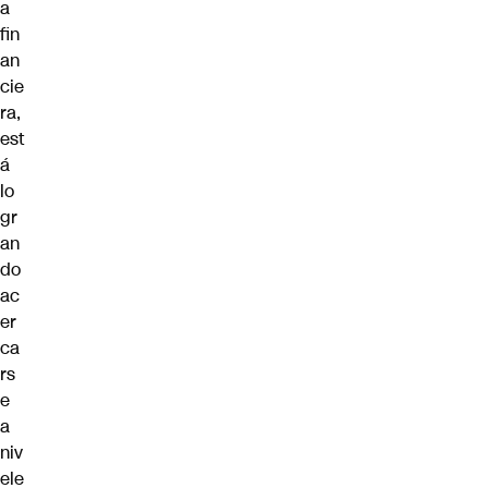
a
fin
an
cie
ra,
est
á
lo
gr
an
do
ac
er
ca
rs
e
a
niv
ele