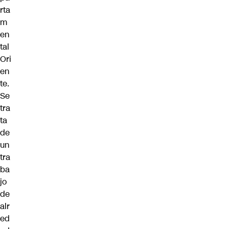
rta
m
en
tal
Ori
en
te.
Se
tra
ta
de
un
tra
ba
jo
de
alr
ed