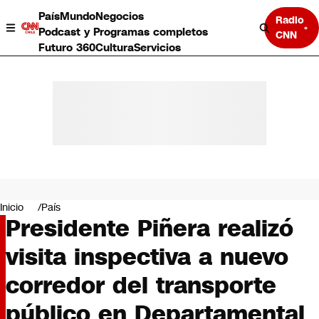
País
Mundo
Negocios
Radio
Podcast y Programas completos
CNN
Futuro 360
Cultura
Servicios
País
Mundo
Negocios
Inicio
País
Presidente Piñera realizó
Deportes
Programas completos
visita inspectiva a nuevo
Cultura
Servicios
corredor del transporte
Bits
CNN Data
público en Departamental
CNN tiempo