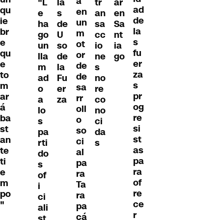
a
"L
la
tr
ar
ad
qu
en
e
s
an
en
de
ie
un
ha
de
sa
Sa
la
br
m
go
U
cc
nt
s
e
ot
un
so
io
ia
fu
qu
or
lla
de
ne
go
er
e
de
m
la
s
za
to
de
ad
Fu
no
s
m
sa
o
er
re
pr
ar
rr
a
za
co
og
á
oll
lo
no
re
ba
o
s
ci
si
st
so
pa
da
st
an
ci
rti
s
as
te
al
do
pa
ti
pa
s
ra
e
ra
of
of
m
Ta
i
re
po
ra
ci
ce
"
pa
ali
r
cá
st