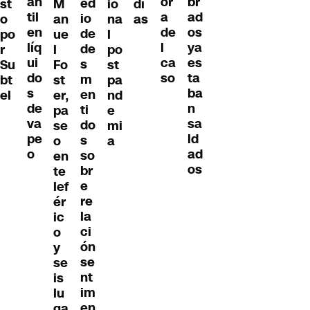
an
br
or
ed
st
M
io
dí
til
ad
a
io
o
an
na
as
en
os
de
de
po
ue
l
líq
ya
l
de
r
l
po
ui
es
ca
s
Su
Fo
st
do
ta
so
m
bt
st
pa
s
ba
en
el
er,
nd
de
n
ti
pa
e
va
sa
do
se
mi
pe
ld
s
o
a
o
ad
so
en
os
br
te
e
lef
re
ér
la
ic
ci
o
ón
y
se
se
nt
is
im
lu
en
ga