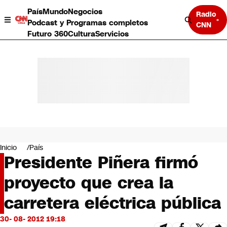
País
Mundo
Negocios
Radio
Podcast y Programas completos
CNN
Futuro 360
Cultura
Servicios
País
Mundo
Negocios
Inicio
País
Presidente Piñera firmó
Deportes
Programas completos
proyecto que crea la
Cultura
Servicios
carretera eléctrica pública
Bits
CNN Data
30- 08- 2012 19:18
CNN tiempo