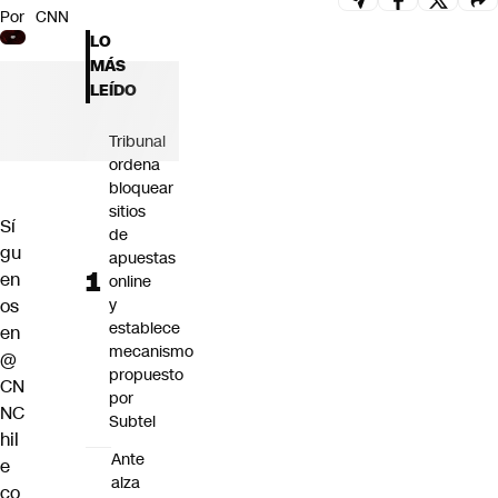
Por
CNN
Futuro 360
LO
Opinión
MÁS
LEÍDO
Tribunal
ordena
bloquear
sitios
Sí
de
gu
apuestas
en
online
os
y
establece
en
mecanismo
@
propuesto
CN
por
NC
Subtel
hil
Ante
e
alza
co