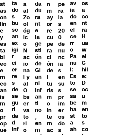
ta
os
av
da
st
a
n
pe
do
a
ia
du
as
al
m
ra
s
co
do
ra
on
Zo
ay
la
bu
nt
en
nt
lin
ol
or
s
sc
ra
el
e
e
óg
re
20
an
H
ce
la
y
ic
cu
0
ex
ua
rr
ge
es
o
pe
de
igi
w
o
sti
ta
N
ra
nu
r
ei
Pa
ón
bl
ac
ci
nc
ci
C
nu
de
ec
io
ón
ia
er
hil
l:
Gi
e
na
de
s
re
e:
Es
an
m
l y
l
en
s
D
to
ni
ec
al
tu
su
de
oc
se
Inf
an
O
ris
s
se
u
sa
an
is
bs
m
pr
gu
m
be
ti
m
er
o
im
ri
en
ha
no
o
va
in
er
da
to
st
,
pr
to
te
os
d
s
a
en
op
ri
rn
do
inf
co
ah
m
ue
o
ac
s