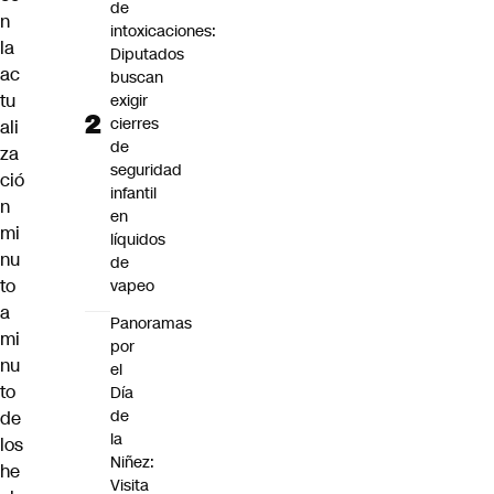
de
n
intoxicaciones:
la
Diputados
ac
buscan
tu
exigir
cierres
ali
de
za
seguridad
ció
infantil
n
en
mi
líquidos
nu
de
to
vapeo
a
Panoramas
mi
por
nu
el
to
Día
de
de
la
los
Niñez:
he
Visita