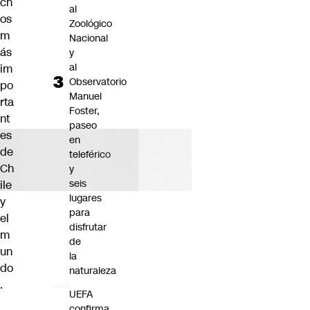
ch
al
os
Zoológico
m
Nacional
ás
y
al
im
Observatorio
po
Manuel
rta
Foster,
nt
paseo
es
en
de
teleférico
Ch
y
seis
ile
lugares
y
para
el
disfrutar
m
de
un
la
do
naturaleza
.
UEFA
confirma