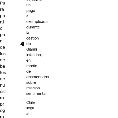
Pa
un
ra
pago
pa
a
rti
exempleada
durante
ci
la
pa
gestión
r
de
de
Gianni
los
Infantino,
de
en
ba
medio
de
tes
desmentidos
de
sobre
nu
relación
est
sentimental
ra
Chile
pr
llega
og
al
ra