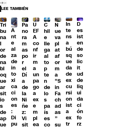
LEE TAMBIÉN
D
In
U
Tri
Pa
C
N
A
es
te
EF
bu
no
hil
ue
nt
ist
ns
A
na
ra
e
va
e
en
a
co
l
m
lle
pl
al
de
bú
nf
or
as
ga
at
za
so
sq
ir
de
po
al
af
de
lic
ue
m
na
r
to
or
in
it
da
a
bl
el
p
m
to
ud
de
un
oq
Dí
te
a
xi
de
ex
pa
ue
a
n
“S
ca
liq
cu
go
ar
de
de
in
ci
ui
rsi
a
sit
la
lo
Fa
on
da
on
ex
io
Ni
s
ch
es
ci
ist
e
s
ñe
pa
ad
:
ón
a
m
de
z:
ís
as
Di
fo
ex
pl
ap
Vi
es
”
pu
rz
tr
ea
ue
sit
co
su