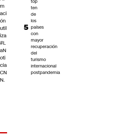
top
m
ten
aci
de
ón
los
países
util
con
iza
mayor
#L
recuperación
aN
del
oti
turismo
cia
internacional
CN
postpandemia
N
.