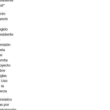
esidente
st"
rim
anchi
egido
esidente
e
misión
xta
ue
amita
oyecto
bre
glas
 Uso
 la
erza
ministro
s por
ntratación