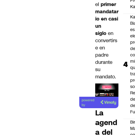
Pr
el
primer
Ka
mandatar
Ka
io en casi
Bi
un
es
siglo
en
el
convertirs
pr
e en
d
padre
co
mi
durante
q
su
tr
mandato.
pr
so
Re
Lea el
de
powered
artículo
de
by
La
Fu
agend
Bi
Ma
a del
co