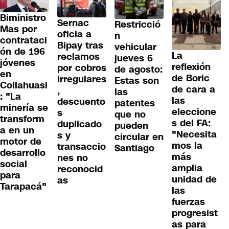
Biministro
Sernac
Restricció
Mas por
oficia a
n
contrataci
Bipay tras
vehicular
ón de 196
La
reclamos
jueves 6
jóvenes
reflexión
por cobros
de agosto:
en
de Boric
irregulares
Estas son
Collahuasi
de cara a
,
las
: "La
las
descuento
patentes
minería se
eleccione
s
que no
transform
s del FA:
duplicado
pueden
a en un
"Necesita
s y
circular en
motor de
mos la
transaccio
Santiago
desarrollo
más
nes no
social
amplia
reconocid
para
unidad de
as
Tarapacá"
las
fuerzas
progresist
as para