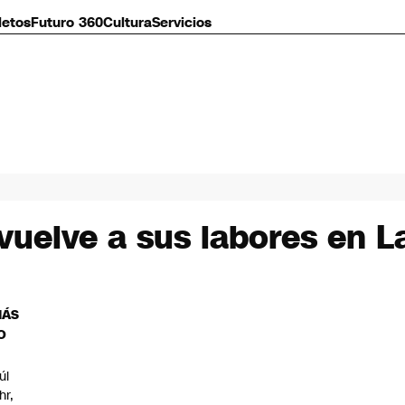
letos
Futuro 360
Cultura
Servicios
 vuelve a sus labores en 
MÁS
O
úl
hr,