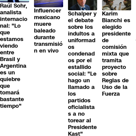
Raúl Sohr,
Influencer
analista
Schalper y
Karim
mexicano
internacio
el debate
Bianchi es
muere
nal: "Lo
sobre los
elegido
baleado
que
indultos a
presidente
durante
estamos
uniformad
de
transmisió
viendo
os
comisión
n en vivo
entre
condenad
mixta que
Brasil y
os por el
tramita
Argentina
estallido
proyecto
es un
social: "Le
sobre
quiebre
hago un
Reglas de
que
llamado a
Uso de la
tomará
los
Fuerza
bastante
partidos
tiempo"
oficialista
s a no
torear al
Presidente
Kast"