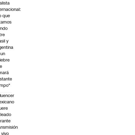
alista
ternacional:
o que
tamos
endo
tre
sil y
gentina
 un
iebre
e
mará
stante
empo"
fluencer
exicano
uere
leado
rante
ansmisión
 vivo