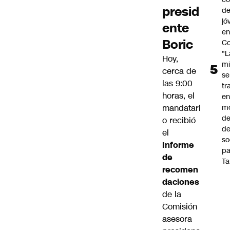
presid
de
jó
ente
e
Boric
Co
"L
Hoy,
mi
cerca de
se
las 9:00
tr
horas, el
en
mandatari
m
d
o recibió
de
el
so
Informe
pa
de
Ta
recomen
daciones
de la
Comisión
asesora