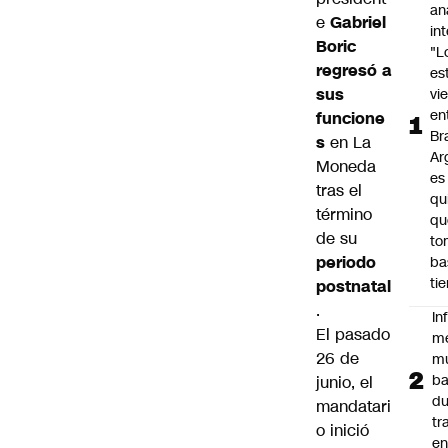
an
e
Gabriel
in
Boric
"L
regresó a
es
sus
vi
en
funcione
Bra
s
en La
Ar
Moneda
es
tras el
qu
término
qu
de su
to
periodo
ba
ti
postnatal
.
In
El pasado
m
26 de
m
ba
junio, el
du
mandatari
tr
o inició
en