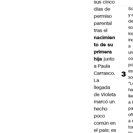
sus cinco
días de
Sc
y 
permiso
d
parental
so
tras el
lo
nacimien
in
to de su
a
primera
un
hija
junto
c
po
a Paula
es
Carrasco.
so
La
"L
llegada
ha
de Violeta
ll
marcó un
a 
hecho
pa
of
poco
a 
común en
to
el país: es