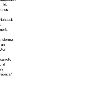
 196
venes
n
llahuasi:
a
nería
ansforma
 un
otor
e
sarrollo
cial
ra
rapacá"