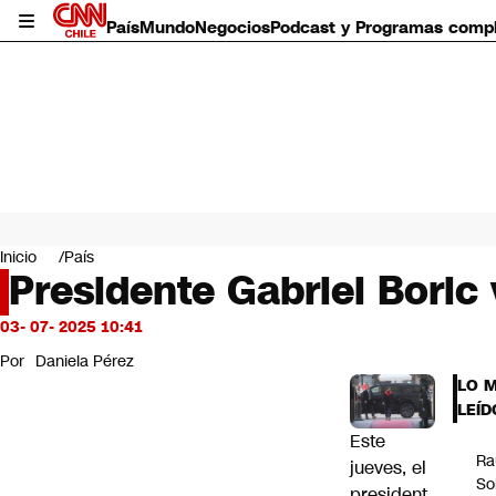
País
Mundo
Negocios
Podcast y Programas comp
País
Mundo
Inicio
País
Negocios
Presidente Gabriel Boric
Deportes
Programas completos
03- 07- 2025 10:41
Cultura
Por
Daniela Pérez
Servicios
LO 
Bits
LEÍD
CNN Data
Este
CNN tiempo
Ra
jueves, el
Futuro 360
So
president
Opinión