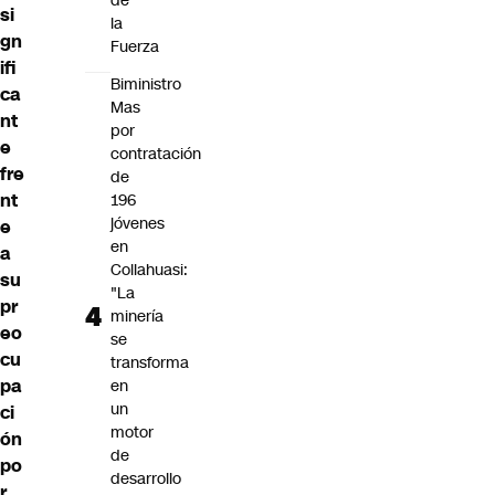
de
si
la
gn
Fuerza
ifi
Biministro
ca
Mas
nt
por
e
contratación
fre
de
nt
196
jóvenes
e
en
a
Collahuasi:
su
"La
pr
minería
eo
se
cu
transforma
pa
en
un
ci
motor
ón
de
po
desarrollo
r