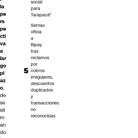
social
la
para
pe
Tarapacá"
rs
Sernac
pe
oficia
cti
a
va
Bipay
a
tras
reclamos
lar
por
go
cobros
pl
irregulares,
az
descuentos
o
,
duplicados
de
y
se
transacciones
no
sti
reconocidas
m
an
do