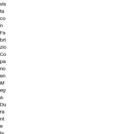
vis
ta
co
n
Fa
bri
zio
Co
pa
no
en
M
eg
a
.
Du
ra
nt
e
la