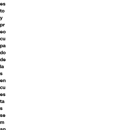
es
to
y
pr
eo
cu
pa
do
de
la
s
en
cu
es
ta
s
se
m
an