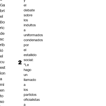
y
Ga
el
debate
bri
sobre
el
los
Bo
indultos
ric
a
de
uniformados
sc
condenados
rib
por
el
ió
estallido
el
social:
cu
"Le
est
hago
ion
un
a
llamado
mi
a
los
en
partidos
to
oficialistas
so
a