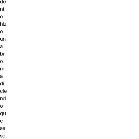
de
nt
e
hiz
o
un
a
br
o
m
a
di
cie
nd
o
qu
e
se
se