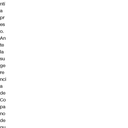
ntí
a
pr
es
o.
An
te
la
su
ge
re
nci
a
de
Co
pa
no
de
qu