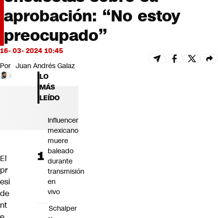
Futuro 360
aprobación: “No estoy
Opinión
preocupado”
16- 03- 2024 10:45
Por
Juan Andrés Galaz
LO
MÁS
LEÍDO
Influencer
mexicano
muere
baleado
El
durante
pr
transmisión
esi
en
vivo
de
nt
Schalper
e