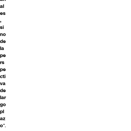
al
es
,
si
no
de
la
pe
rs
pe
cti
va
de
lar
go
pl
az
o
“.