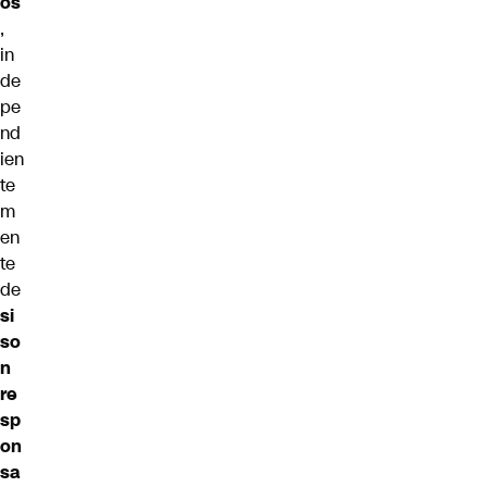
os
,
in
de
pe
nd
ien
te
m
en
te
de
si
so
n
re
sp
on
sa