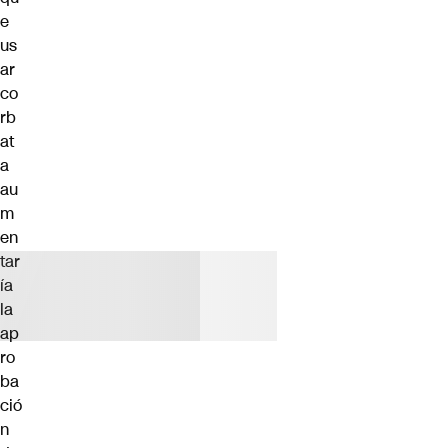
e
us
ar
co
rb
at
a
au
m
en
tar
ía
la
ap
ro
ba
ció
n