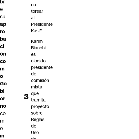
br
no
e
torear
su
al
ap
Presidente
Kast"
ro
ba
Karim
ci
Bianchi
ón
es
elegido
co
presidente
m
de
o
comisión
Go
mixta
bi
que
er
tramita
no
proyecto
sobre
co
Reglas
m
de
o
Uso
in