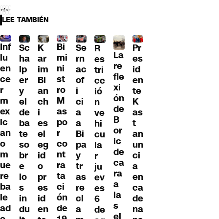
LEE TAMBIÉN
Inf
Bi
Sc
K
Se
Pr
R
La
lu
mi
ha
ar
rn
es
es
re
en
ni
lp
im
ac
id
tri
fle
ce
st
er
Bi
of
en
cc
xi
r
ro
y
an
i
te
ió
ón
m
M
el
ch
ci
K
n
de
ex
as
de
i
a
as
ve
B
ic
po
ba
es
a
t
hi
or
an
r
te
el
Bi
an
cu
ic
o
co
so
eg
pa
un
la
de
m
nt
br
id
y
ci
r
ca
ue
ra
e
o
tr
a
ju
ra
re
ta
lo
pr
as
en
ev
a
ba
ci
s
es
re
ca
es
la
le
ón
in
id
cl
de
6
s
ad
de
du
en
a
na
de
el
o
19