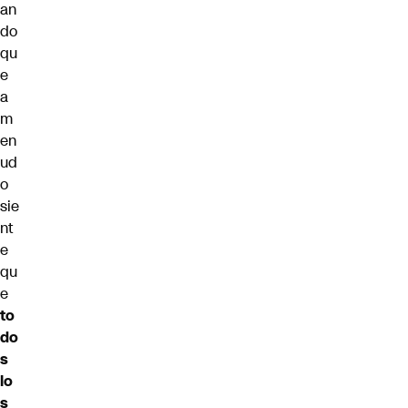
an
do
qu
e
a
m
en
ud
o
sie
nt
e
qu
e
to
do
s
lo
s