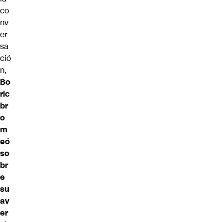
co
nv
er
sa
ció
n,
Bo
ric
br
o
m
eó
so
br
e
su
av
er