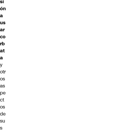
si
ón
a
us
ar
co
rb
at
a
y
otr
os
as
pe
ct
os
de
su
s