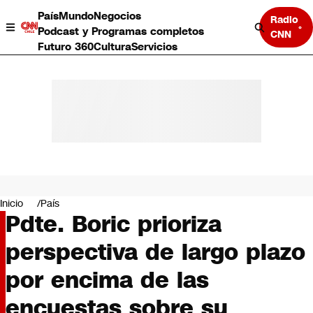
País
Mundo
Negocios
Radio
Podcast y Programas completos
CNN
Futuro 360
Cultura
Servicios
País
Mundo
Negocios
Inicio
País
Pdte. Boric prioriza
Deportes
Programas completos
perspectiva de largo plazo
Cultura
Servicios
por encima de las
Bits
CNN Data
encuestas sobre su
CNN tiempo