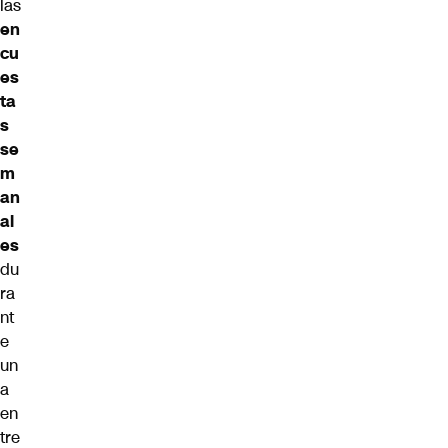
las
en
cu
es
ta
s
se
m
an
al
es
du
ra
nt
e
un
a
en
tre