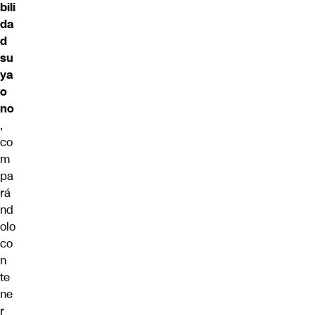
bili
da
d
su
ya
o
no
,
co
m
pa
rá
nd
olo
co
n
te
ne
r