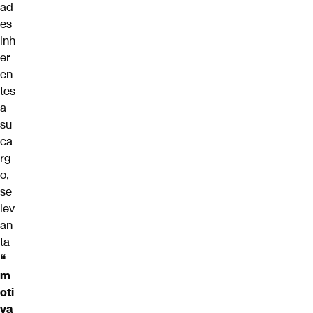
ad
es
inh
er
en
tes
a
su
ca
rg
o,
se
lev
an
ta
“
m
oti
va