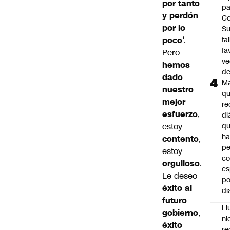
por tanto
pa
y perdón
Co
por lo
S
poco
‘.
fa
fa
Pero
ve
hemos
d
dado
M
nuestro
q
mejor
re
esfuerzo
,
di
estoy
q
ha
contento
,
pe
estoy
co
orgulloso
.
es
Le deseo
po
éxito al
di
futuro
Ll
gobierno
,
ni
éxito
re