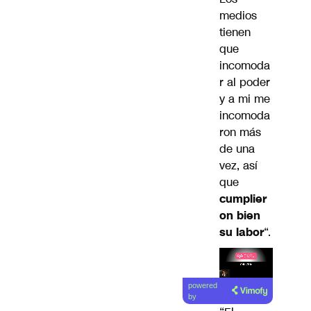
medios
tienen
que
incomoda
r al poder
y a mi me
incomoda
ron más
de una
vez, así
que
cumplier
on bien
su labor
“.
Lea el
powered
artículo
by