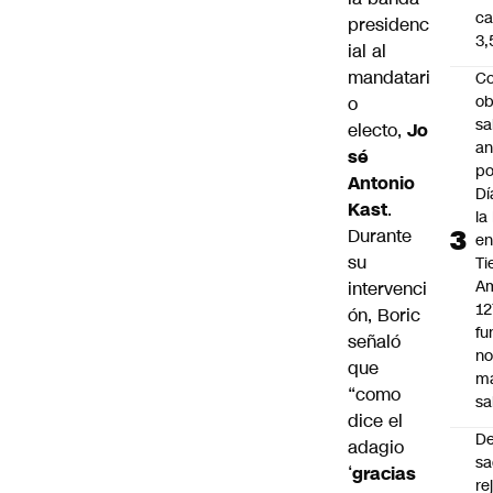
ca
presidenc
3
ial al
mandatari
Co
ob
o
sa
electo,
Jo
an
sé
po
Antonio
Dí
Kast
.
la
Durante
e
su
Ti
Am
intervenci
12
ón, Boric
fu
señaló
n
que
m
“como
sa
dice el
D
adagio
sa
‘
gracias
re