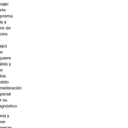
saje:
rte
uprema
lla a
vor de
cino
e
aipú
ue
quiere
álisis y
ue
bía
dido
nsideración
pecial
r su
agnóstico
uvia y
eve
gresan