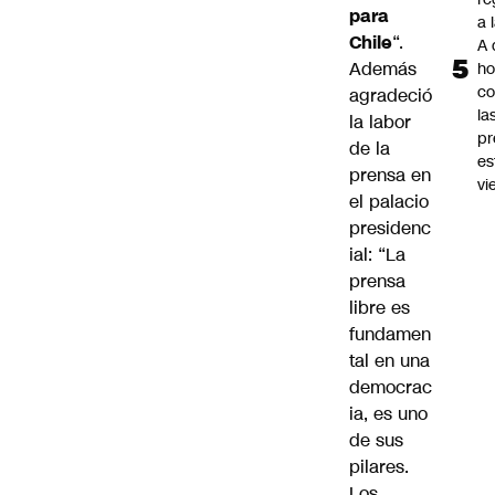
para
a 
Chile
“.
A 
Además
ho
co
agradeció
la
la labor
pr
de la
es
prensa en
vi
el palacio
presidenc
ial: “La
prensa
libre es
fundamen
tal en una
democrac
ia, es uno
de sus
pilares.
Los