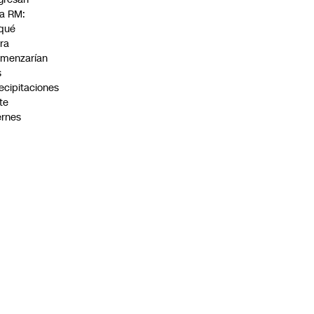
la RM:
qué
ra
menzarían
s
ecipitaciones
te
ernes