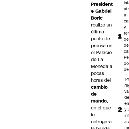
In
President
at
e Gabriel
a
Boric
ca
realizó un
y
último
te
punto de
de
prensa en
de
ca
el Palacio
Pe
de La
do
Moneda a
de
pocas
IP
horas del
re
cambio
va
de
de
mando
,
en
en el que
y 
le
in
entregará
a 
m
la banda