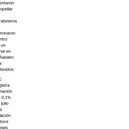
tentaron
ropellar
rabineros
rminaron
ntro
 un
nal en
ñalolén:
s
tenidos
C
gistra
riación
 0,1%
 julio
la
flación
doce
eses