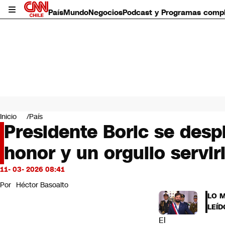
País
Mundo
Negocios
Podcast y Programas comp
País
Mundo
Inicio
País
Negocios
Presidente Boric se des
Deportes
honor y un orgullo servir
Programas completos
Cultura
Servicios
11- 03- 2026 08:41
Bits
Por
Héctor Basoalto
CNN Data
LO 
CNN tiempo
LEÍD
Futuro 360
El
Opinión