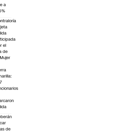
e a
,5%
ntraloría
jeta
lida
ticipada
r el
a de
 Mujer
n
erra
arilla:
7
ncionarios
o
arcaron
lida
eberán
car
jas de