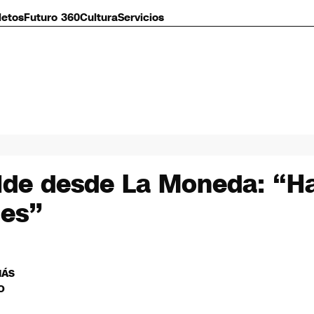
letos
Futuro 360
Cultura
Servicios
pide desde La Moneda: “H
les”
MÁS
O