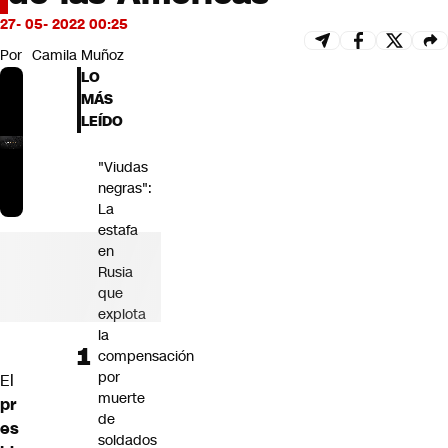
Futuro 360
27- 05- 2022 00:25
Opinión
Por
Camila Muñoz
LO
MÁS
LEÍDO
"Viudas
negras":
La
estafa
en
Rusia
que
explota
la
compensación
por
El
muerte
pr
de
es
soldados