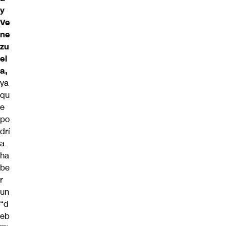
y
Ve
ne
zu
el
a,
ya
qu
e
po
drí
a
ha
be
r
un
“d
eb