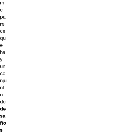
m
e
pa
re
ce
qu
e
ha
y
un
co
nju
nt
o
de
de
sa
fío
s