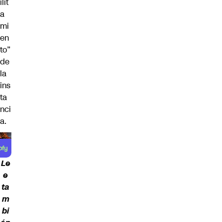
ilit
a
mi
en
to”
de
la
ins
ta
nci
a.
Le
e
ta
m
bi