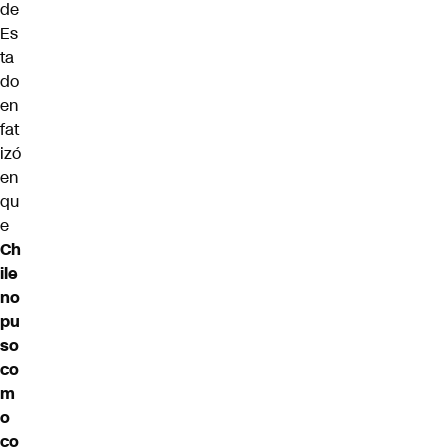
de
Es
ta
do
en
fat
izó
en
qu
e
Ch
ile
no
pu
so
co
m
o
co