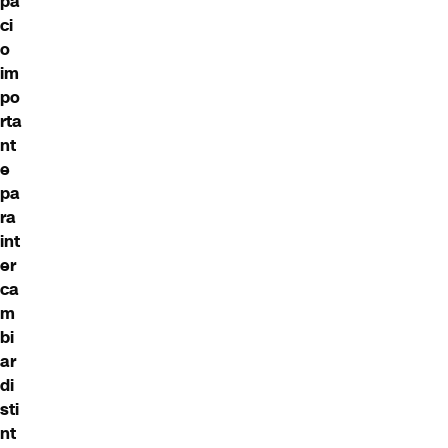
pa
ci
o
im
po
rta
nt
e
pa
ra
int
er
ca
m
bi
ar
di
sti
nt