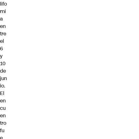
lifo
rni
a
en
tre
el
6
y
10
de
jun
io.
El
en
cu
en
tro
fu
e