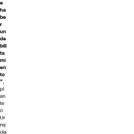
e
ha
be
r
un
de
bili
ta
mi
en
to
”
,
pl
an
te
ó
Ur
rej
ola