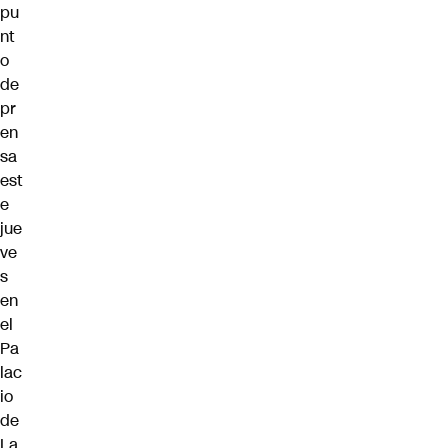
pu
nt
o
de
pr
en
sa
est
e
jue
ve
s
en
el
Pa
lac
io
de
La