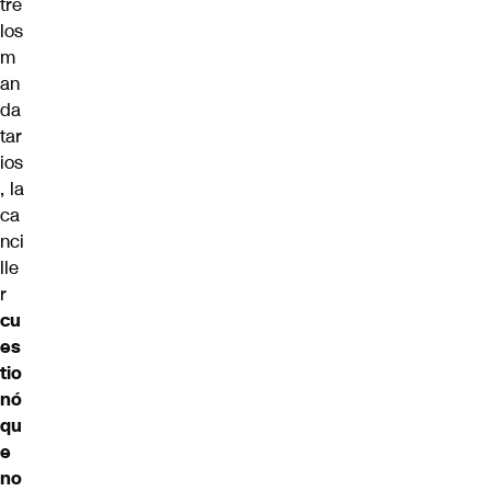
tre
los
m
an
da
tar
ios
, la
ca
nci
lle
r
cu
es
tio
nó
qu
e
no