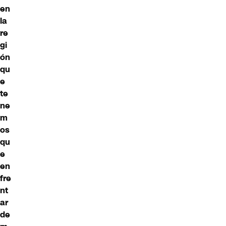
en
la
re
gi
ón
qu
e
te
ne
m
os
qu
e
en
fre
nt
ar
de