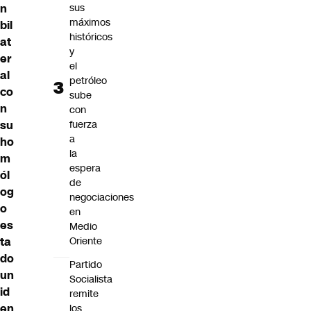
n
sus
máximos
bil
históricos
at
y
er
el
al
petróleo
co
sube
n
con
su
fuerza
a
ho
la
m
espera
ól
de
og
negociaciones
o
en
es
Medio
ta
Oriente
do
Partido
un
Socialista
id
remite
en
los