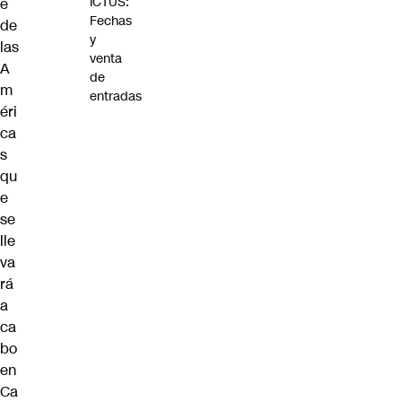
ICTUS:
e
Fechas
de
y
las
venta
A
de
m
entradas
éri
ca
s
qu
e
se
lle
va
rá
a
ca
bo
en
Ca