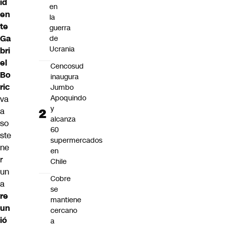
id
en
en
la
te
guerra
Ga
de
Ucrania
bri
el
Cencosud
Bo
inaugura
ric
Jumbo
Apoquindo
va
y
a
alcanza
so
60
ste
supermercados
ne
en
r
Chile
un
Cobre
a
se
re
mantiene
un
cercano
ió
a