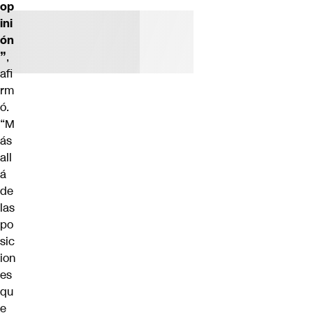
op
ini
ón
”
,
afi
rm
ó.
“M
ás
all
á
de
las
po
sic
ion
es
qu
e