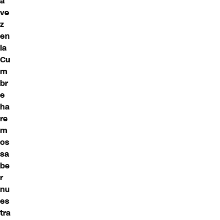
a
ve
z
en
la
Cu
m
br
e
ha
re
m
os
sa
be
r
nu
es
tra