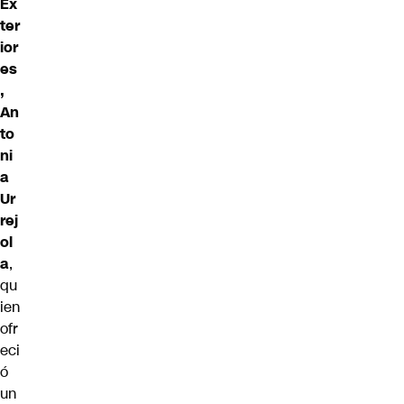
Ex
ter
ior
es
,
An
to
ni
a
Ur
rej
ol
a
,
qu
ien
ofr
eci
ó
un