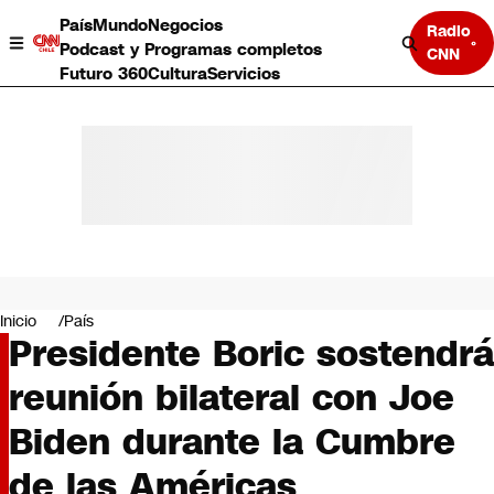
País
Mundo
Negocios
Radio
Podcast y Programas completos
CNN
Futuro 360
Cultura
Servicios
País
Mundo
Negocios
Inicio
País
Presidente Boric sostendrá
Deportes
Programas completos
reunión bilateral con Joe
Cultura
Servicios
Biden durante la Cumbre
Bits
CNN Data
de las Américas
CNN tiempo