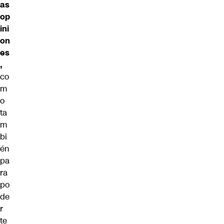
as
op
ini
on
es
,
co
m
o
ta
m
bi
én
pa
ra
po
de
r
te