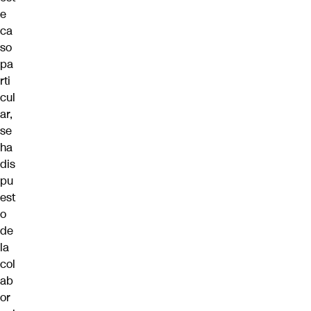
e
ca
so
pa
rti
cul
ar,
se
ha
dis
pu
est
o
de
la
col
ab
or