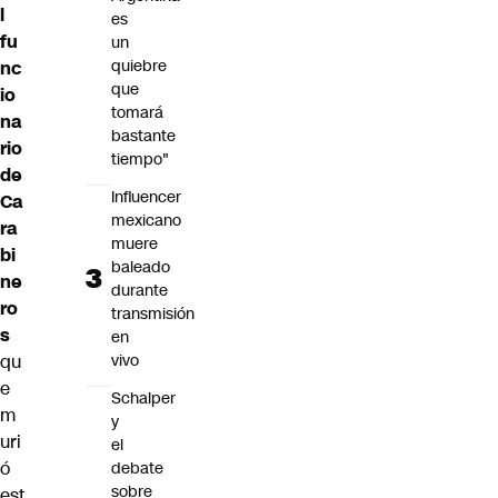
l
es
fu
un
quiebre
nc
que
io
tomará
na
bastante
rio
tiempo"
de
Influencer
Ca
mexicano
ra
muere
bi
baleado
ne
durante
ro
transmisión
s
en
vivo
qu
e
Schalper
m
y
uri
el
ó
debate
sobre
est