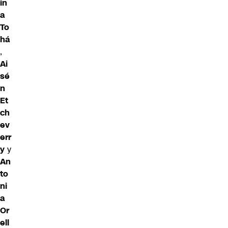
in
a
To
há
,
Ai
sé
n
Et
ch
ev
err
y
y
An
to
ni
a
Or
ell