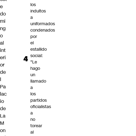
los
e
indultos
do
a
mi
uniformados
ng
condenados
o
por
al
el
estallido
int
social:
eri
"Le
or
hago
de
un
l
llamado
Pa
a
lac
los
partidos
io
oficialistas
de
a
La
no
M
torear
on
al