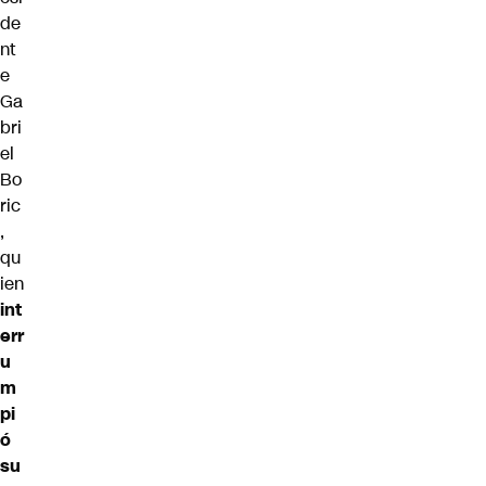
de
nt
e
Ga
bri
el
Bo
ric
,
qu
ien
int
err
u
m
pi
ó
su