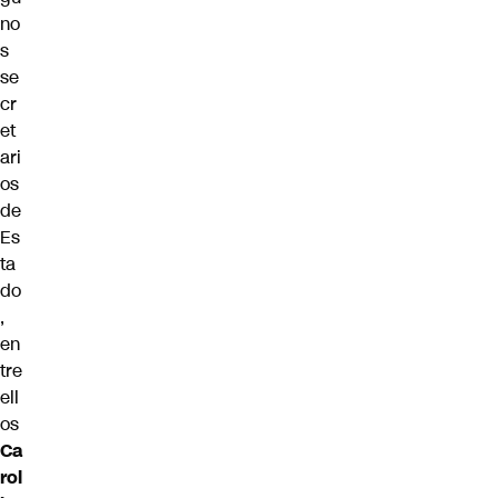
no
s
se
cr
et
ari
os
de
Es
ta
do
,
en
tre
ell
os
Ca
rol