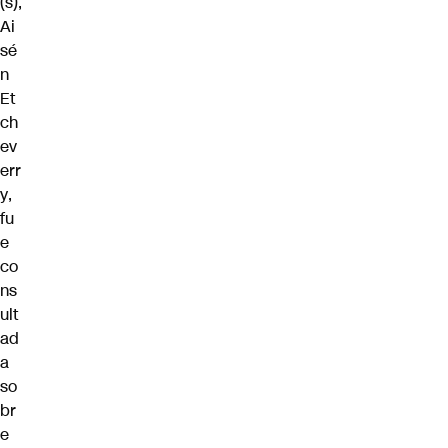
(s),
Ai
sé
n
Et
ch
ev
err
y
,
fu
e
co
ns
ult
ad
a
so
br
e