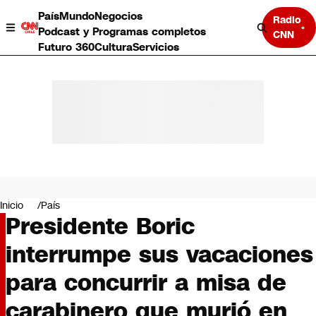
País
Mundo
Negocios
Radio
Podcast y Programas completos
CNN
Futuro 360
Cultura
Servicios
País
Mundo
Negocios
Inicio
País
Presidente Boric
Deportes
Programas completos
interrumpe sus vacaciones
Cultura
Servicios
para concurrir a misa de
Bits
CNN Data
carabinero que murió en
CNN tiempo