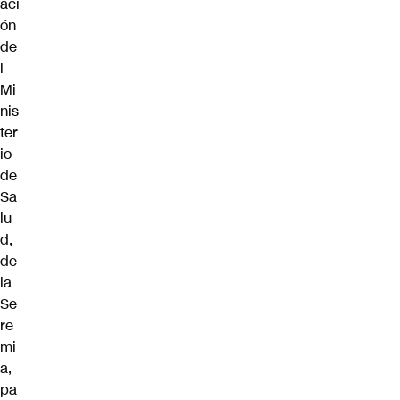
aci
ón
de
l
Mi
nis
ter
io
de
Sa
lu
d,
de
la
Se
re
mi
a,
pa