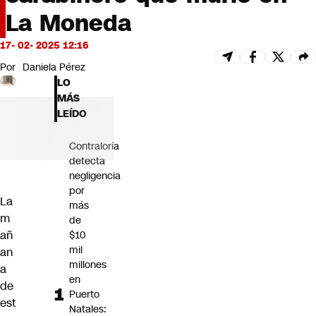
Futuro 360
La Moneda
Opinión
17- 02- 2025 12:16
Por
Daniela Pérez
LO
MÁS
LEÍDO
Contraloría
detecta
negligencia
por
La
más
m
de
añ
$10
mil
an
millones
a
en
de
Puerto
est
Natales: