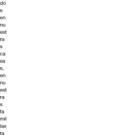
do
s
en
nu
est
ra
s
ca
sa
s,
en
nu
est
ra
s
fa
mil
ias
ta