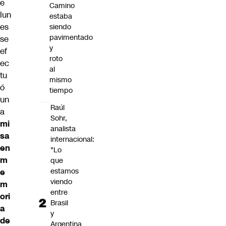
e
Camino
lun
estaba
es
siendo
pavimentado
se
y
ef
roto
ec
al
tu
mismo
ó
tiempo
un
Raúl
a
Sohr,
mi
analista
sa
internacional:
en
"Lo
m
que
estamos
e
viendo
m
entre
ori
Brasil
a
y
de
Argentina