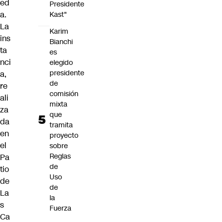
ed
Presidente
a.
Kast"
La
Karim
ins
Bianchi
ta
es
nci
elegido
presidente
a,
de
re
comisión
ali
mixta
za
que
da
tramita
en
proyecto
el
sobre
Reglas
Pa
de
tio
Uso
de
de
La
la
s
Fuerza
Ca