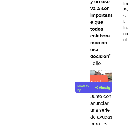
y en eso
ir
va a ser
Es
important
sa
e que
la
in
todos
co
colabora
el
mos en
esa
decisión”
, dijo.
Lea el
powered
artículo
by
Junto con
anunciar
una serie
de ayudas
para los