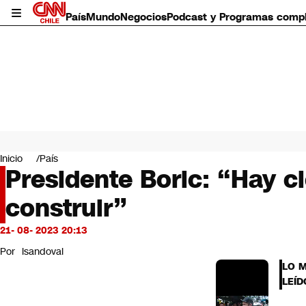
País
Mundo
Negocios
Podcast y Programas comp
País
Mundo
Inicio
País
Negocios
Presidente Boric: “Hay c
Deportes
construir”
Programas completos
Cultura
Servicios
21- 08- 2023 20:13
Bits
Por
lsandoval
CNN Data
LO 
CNN tiempo
LEÍD
Futuro 360
Opinión