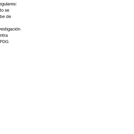
regulares:
to se
be de
vestigación
ntra
 PDG