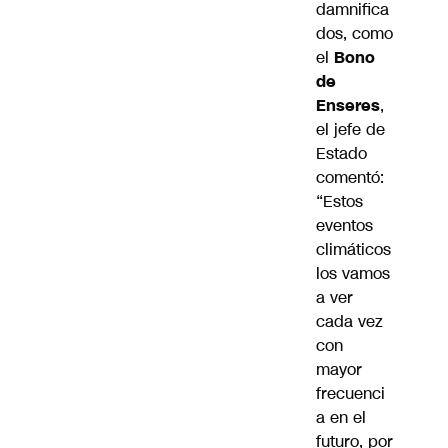
damnifica
dos, como
el
Bono
de
Enseres
,
el jefe de
Estado
comentó:
“Estos
eventos
climáticos
los vamos
a ver
cada vez
con
mayor
frecuenci
a en el
futuro, por