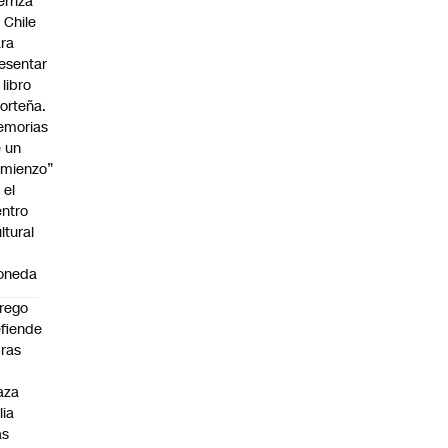
erriza
 Chile
ra
esentar
 libro
orteña.
emorias
 un
mienzo”
 el
ntro
ltural
a
oneda
rego
fiende
ras
n
aza
lia
as