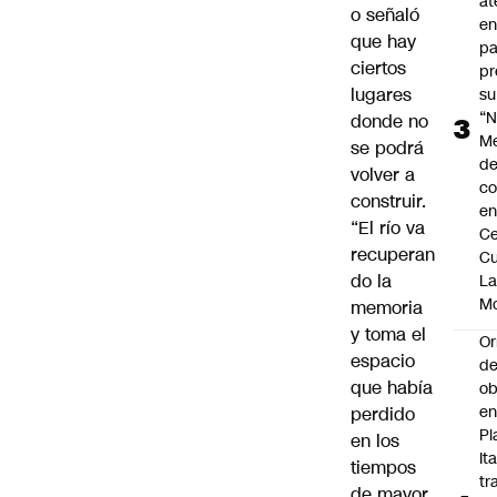
at
o señaló
en
que hay
pa
ciertos
pr
lugares
su
“N
donde no
M
se podrá
de
volver a
co
construir.
en
“El río va
Ce
recuperan
Cu
do la
L
M
memoria
y toma el
Or
espacio
de
que había
ob
e
perdido
Pl
en los
Ita
tiempos
tr
de mayor