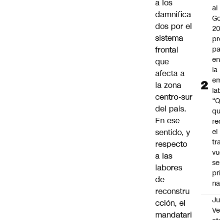
a los
al
damnifica
Go
dos por el
2
sistema
pr
frontal
pa
en
que
la
afecta a
em
la zona
la
centro-sur
“
del país.
q
En ese
re
sentido, y
el
tr
respecto
vu
a las
se
labores
pr
de
na
reconstru
Ju
cción, el
V
mandatari