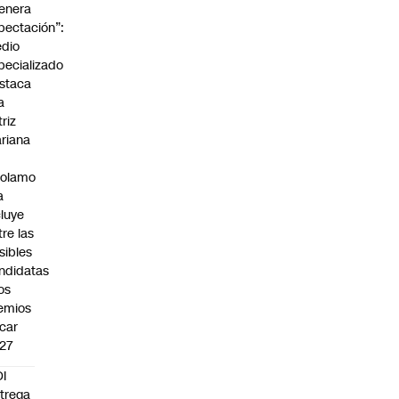
enera
pectación”:
dio
pecializado
staca
a
triz
riana
rolamo
a
cluye
tre las
sibles
ndidatas
los
emios
car
27
I
trega