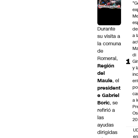
“G
ex
Me
es
Durante
de
a l
su visita a
ac
la comuna
Ma
de
di
Romeral,
Gi
Región
y l
del
in
Maule
, el
en
po
president
ca
e Gabriel
a 
Boric
, se
Pr
refirió a
Os
las
20
ayudas
UD
dirigidas
en