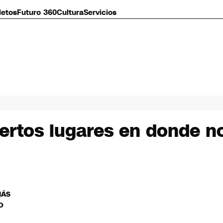
letos
Futuro 360
Cultura
Servicios
iertos lugares en donde n
MÁS
O