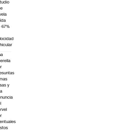
tudio
ue
vela
ída
e 67%
n
locidad
hicular
na
erella
r
esuntas
rmas
lsas y
na
nuncia
l
rvel
r
entuales
stos