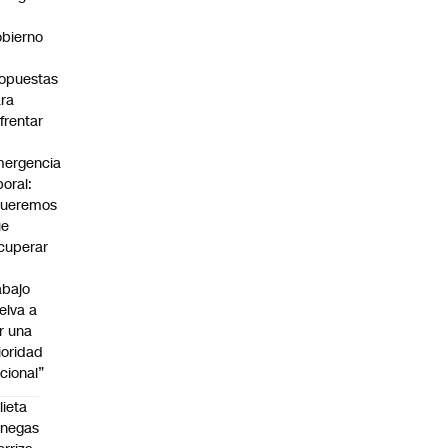
bierno
0
opuestas
ra
frentar
ergencia
boral:
Queremos
ue
cuperar
abajo
elva a
r una
ioridad
cional”
lieta
enegas