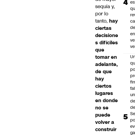
es
sequía y,
q
por lo
re
tanto,
hay
ca
d
ciertas
e
decisione
ve
s difíciles
ve
que
tomar en
U
qu
adelante,
po
de que
pr
hay
fi
ciertos
fa
lugares
u
en donde
de
no se
de
Se
puede
po
volver a
ev
construir
ga